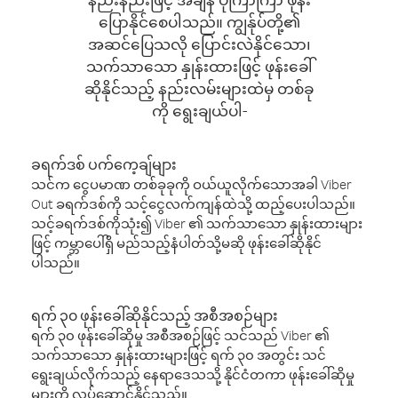
ပြောနိုင်စေပါသည်။ ကျွန်ုပ်တို့၏
အဆင်ပြေသလို ပြောင်းလဲနိုင်သော၊
သက်သာသော နှုန်းထားဖြင့် ဖုန်းခေါ်
ဆိုနိုင်သည့် နည်းလမ်းများထဲမှ တစ်ခု
ကို ရွေးချယ်ပါ-
ခရက်ဒစ် ပက်ကေ့ချ်များ
သင်က ငွေပမာဏ တစ်ခုခုကို ဝယ်ယူလိုက်သောအခါ Viber
Out ခရက်ဒစ်ကို သင့်ငွေလက်ကျန်ထဲသို့ ထည့်ပေးပါသည်။
သင့်ခရက်ဒစ်ကိုသုံး၍ Viber ၏ သက်သာသော နှုန်းထားများ
ဖြင့် ကမ္ဘာပေါ်ရှိ မည်သည့်နံပါတ်သို့မဆို ဖုန်းခေါ်ဆိုနိုင်
ပါသည်။
ရက် ၃၀ ဖုန်းခေါ်ဆိုနိုင်သည့် အစီအစဉ်များ
ရက် ၃၀ ဖုန်းခေါ်ဆိုမှု အစီအစဉ်ဖြင့် သင်သည် Viber ၏
သက်သာသော နှုန်းထားများဖြင့် ရက် ၃၀ အတွင်း သင်
ရွေးချယ်လိုက်သည့် နေရာဒေသသို့ နိုင်ငံတကာ ဖုန်းခေါ်ဆိုမှု
များကို လုပ်ဆောင်နိုင်သည်။