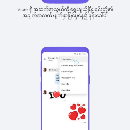
Viber ရှိ အဆက်အသွယ်ကို ရွေးချယ်ပြီး ၎င်းတို့၏
အချက်အလက် မျက်နှာပြင်မှနေ၍ ဖုန်းခေါ်ပါ