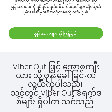
အောစတျီးယား အတွက် တစ်မိနစ်လျှင် အကောင်းဆုံး
နှုန်းထားများကို ရရှိရန် ခရက်ဒစ် ပက်ကေ့ချ်များ သို့မဟုတ်
ဖုန်းခေါ်ဆိုမှု အစီအစဉ်တစ်ခုကို ဝယ်ယူပါ။
နှုန်းထားများကို ကြည့်ပါ
Viber Out ဖြင့် အောစတျီး
ယား သို့ ဖုန်းခေါ်ခြင်းက
လွယ်ကူပါသည်။
သင့်တွင် Viber Out ခရက်ဒ
စ်များ ရှိပါက သင်သည်-