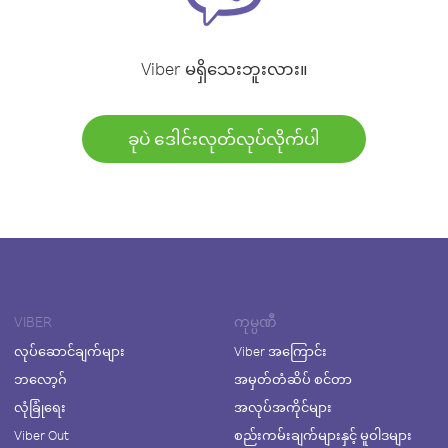
Viber မရှိသေးဘူးလား။
ခုပဲ ဒေါင်းလုတ်လုပ်လိုက်ပါ
VIBER
ကုမ္ပဏီ
လုပ်ဆောင်ချက်များ
Viber အကြောင်း
ဘလော့ဂ်
အမှတ်တံဆိပ် စင်တာ
လုံခြုံရေး
အလုပ်အကိုင်များ
Viber Out
စည်းကမ်းချက်များနှင့် မူဝါဒများ