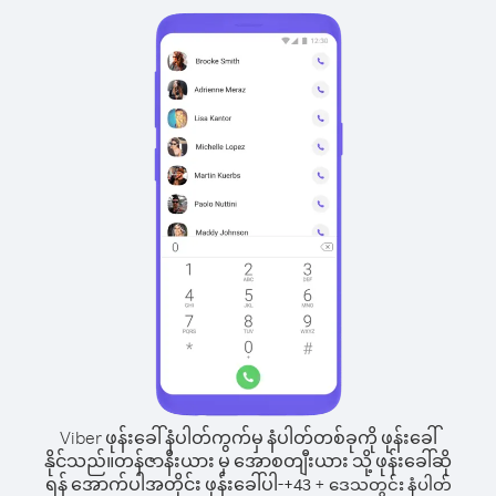
Viber ဖုန်းခေါ်နံပါတ်ကွက်မှ နံပါတ်တစ်ခုကို ဖုန်းခေါ်
နိုင်သည်။
တန်ဇာနီးယား မှ အောစတျီးယား သို့ ဖုန်းခေါ်ဆို
ရန် အောက်ပါအတိုင်း ဖုန်းခေါ်ပါ-
+
+
43
ဒေသတွင်း နံပါတ်