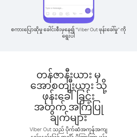
စကားပြောဆိုမှု ခေါင်းစီးမှနေ၍ “Viber Out ဖုန်းခေါ်မှု” ကို
ရွေးပါ
တန်ဇာနီးယား မှ
အောစတျီးယား သို့
ဖုန်းခေါ်ခြင်း
အတွက် အကြံပြု
ချက်များ
Viber Out သည် ပိုက်ဆံအကုန်အကျ
နည်းနည်းဖြင့် အချိန် ပိုကြာကြာ ဖုန်း