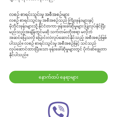
လစဉ် စာရင်းသွင်းမှု အစီအစဉ်များ
လစဉ် စာရင်းသွင်းမှု အစီအစဉ်သည် ကြိုးဖုန်းများနှင့်
မိုဘိုင်းဖုန်းများသို့ နိုင်ငံတကာ ဖုန်းခေါ်ဆိုမှုများ ပြုလုပ်နိုင်ပြီး
မည်သည့်အချိန်တွင်မဆို သက်တမ်းတိုးစရာ မလိုဘဲ
အဆင်ပြေသလို ပြောင်းလဲလုပ်ဆောင်နိုင်သည့် အစီအစဉ်ဖြစ်
ပါသည်။ လစဉ် စာရင်းသွင်းမှု အစီအစဉ်ဖြင့် သင်သည်
လုပ်ဆောင်ထားပြီးသော ဖုန်းခေါ်ဆိုမှုများတွင် ပိုက်ဆံချွေတာ
နိုင်ပါသည်။
နောက်ထပ် နေရာများ