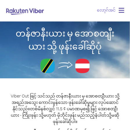
လော့ဂ်အင်
Togg
navig
တန်ဇာနီးယား မှ အောစတျီး
ယား သို့ ဖုန်းခေါ်ဆိုပုံ
Viber Out ဖြင့် သင်သည် တန်ဇာနီးယား မှ အောစတျီးယား သို့
အရည်အသွေး ကောင်းမွန်သော ဖုန်းခေါ်ဆိုမှုများ လုပ်ဆောင်
နိုင်သည်။
တစ်မိနစ်လျှင် 11.5 ¢ ပမာဏမှစ၍ ဖြင့် အောစတျီး
ယား - ကြိုးဖုန်း သို့မဟုတ် မိုဘိုင်းဖုန်း မည်သည့်နံပါတ်သို့မဆို
ဖုန်းခေါ်ဆိုပါ။