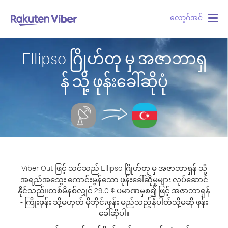
လော့ဂ်အင်
Togg
navig
Ellipso ဂြိုဟ်တု မှ အဇာဘာရှ
န် သို့ ဖုန်းခေါ်ဆိုပုံ
Viber Out ဖြင့် သင်သည် Ellipso ဂြိုဟ်တု မှ အဇာဘာရှန် သို့
အရည်အသွေး ကောင်းမွန်သော ဖုန်းခေါ်ဆိုမှုများ လုပ်ဆောင်
နိုင်သည်။
တစ်မိနစ်လျှင် 29.0 ¢ ပမာဏမှစ၍ ဖြင့် အဇာဘာရှန်
- ကြိုးဖုန်း သို့မဟုတ် မိုဘိုင်းဖုန်း မည်သည့်နံပါတ်သို့မဆို ဖုန်း
ခေါ်ဆိုပါ။