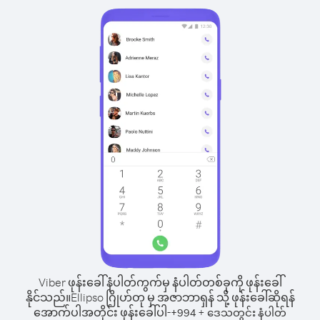
Viber ဖုန်းခေါ်နံပါတ်ကွက်မှ နံပါတ်တစ်ခုကို ဖုန်းခေါ်
နိုင်သည်။
Ellipso ဂြိုဟ်တု မှ အဇာဘာရှန် သို့ ဖုန်းခေါ်ဆိုရန်
အောက်ပါအတိုင်း ဖုန်းခေါ်ပါ-
+
+
994
ဒေသတွင်း နံပါတ်