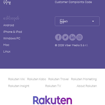
ပံ့ပိုးမှု
Customer Complaints Code
ဒေါင်းလုတ်
မြန်မာ
Android
iPhone & iPad
Windows PC
Mac
©
2026
Viber Media S.à r.l.
Linux
Rakuten Viki
Rakuten Kobo
Rakuten Travel
Rakuten Marketing
Rakuten Insight
Rakuten TV
About Rakuten