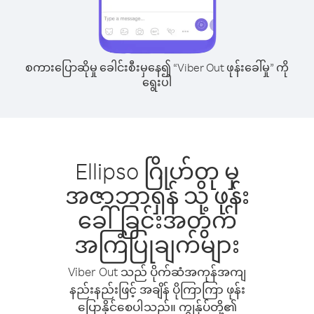
စကားပြောဆိုမှု ခေါင်းစီးမှနေ၍ “Viber Out ဖုန်းခေါ်မှု” ကို
ရွေးပါ
Ellipso ဂြိုဟ်တု မှ
အဇာဘာရှန် သို့ ဖုန်း
ခေါ်ခြင်းအတွက်
အကြံပြုချက်များ
Viber Out သည် ပိုက်ဆံအကုန်အကျ
နည်းနည်းဖြင့် အချိန် ပိုကြာကြာ ဖုန်း
ပြောနိုင်စေပါသည်။ ကျွန်ုပ်တို့၏