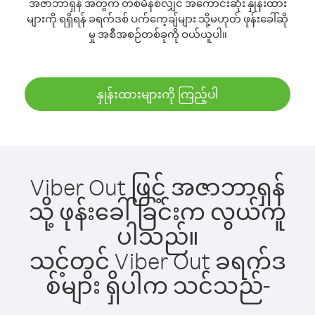
အဇာဘာရှန် အတွက် တစ်မိနစ်လျှင် အကောင်းဆုံး နှုန်းထား
များကို ရရှိရန် ခရက်ဒစ် ပက်ကေ့ချ်များ သို့မဟုတ် ဖုန်းခေါ်ဆို
မှု အစီအစဉ်တစ်ခုကို ဝယ်ယူပါ။
နှုန်းထားများကို ကြည့်ပါ
Viber Out ဖြင့် အဇာဘာရှန်
သို့ ဖုန်းခေါ်ခြင်းက လွယ်ကူ
ပါသည်။
သင့်တွင် Viber Out ခရက်ဒ
စ်များ ရှိပါက သင်သည်-