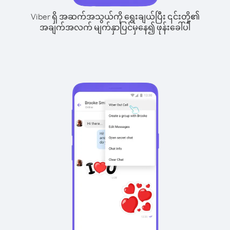
Viber ရှိ အဆက်အသွယ်ကို ရွေးချယ်ပြီး ၎င်းတို့၏
အချက်အလက် မျက်နှာပြင်မှနေ၍ ဖုန်းခေါ်ပါ