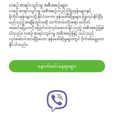
လစဉ် စာရင်းသွင်းမှု အစီအစဉ်များ
လစဉ် စာရင်းသွင်းမှု အစီအစဉ်သည် ကြိုးဖုန်းများနှင့်
မိုဘိုင်းဖုန်းများသို့ နိုင်ငံတကာ ဖုန်းခေါ်ဆိုမှုများ ပြုလုပ်နိုင်ပြီး
မည်သည့်အချိန်တွင်မဆို သက်တမ်းတိုးစရာ မလိုဘဲ
အဆင်ပြေသလို ပြောင်းလဲလုပ်ဆောင်နိုင်သည့် အစီအစဉ်ဖြစ်
ပါသည်။ လစဉ် စာရင်းသွင်းမှု အစီအစဉ်ဖြင့် သင်သည်
လုပ်ဆောင်ထားပြီးသော ဖုန်းခေါ်ဆိုမှုများတွင် ပိုက်ဆံချွေတာ
နိုင်ပါသည်။
နောက်ထပ် နေရာများ