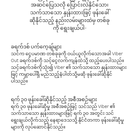
အဆင်ပြေသလို ပြောင်းလဲနိုင်သော၊
သက်သာသော နှုန်းထားဖြင့် ဖုန်းခေါ်
ဆိုနိုင်သည့် နည်းလမ်းများထဲမှ တစ်ခု
ကို ရွေးချယ်ပါ-
ခရက်ဒစ် ပက်ကေ့ချ်များ
သင်က ငွေပမာဏ တစ်ခုခုကို ဝယ်ယူလိုက်သောအခါ Viber
Out ခရက်ဒစ်ကို သင့်ငွေလက်ကျန်ထဲသို့ ထည့်ပေးပါသည်။
သင့်ခရက်ဒစ်ကိုသုံး၍ Viber ၏ သက်သာသော နှုန်းထားများ
ဖြင့် ကမ္ဘာပေါ်ရှိ မည်သည့်နံပါတ်သို့မဆို ဖုန်းခေါ်ဆိုနိုင်
ပါသည်။
ရက် ၃၀ ဖုန်းခေါ်ဆိုနိုင်သည့် အစီအစဉ်များ
ရက် ၃၀ ဖုန်းခေါ်ဆိုမှု အစီအစဉ်ဖြင့် သင်သည် Viber ၏
သက်သာသော နှုန်းထားများဖြင့် ရက် ၃၀ အတွင်း သင်
ရွေးချယ်လိုက်သည့် နေရာဒေသသို့ နိုင်ငံတကာ ဖုန်းခေါ်ဆိုမှု
များကို လုပ်ဆောင်နိုင်သည်။