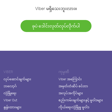
Viber မရှိသေးဘူးလား။
ခုပဲ ဒေါင်းလုတ်လုပ်လိုက်ပါ
VIBER
ကုမ္ပဏီ
လုပ်ဆောင်ချက်များ
Viber အကြောင်း
ဘလော့ဂ်
အမှတ်တံဆိပ် စင်တာ
လုံခြုံရေး
အလုပ်အကိုင်များ
Viber Out
စည်းကမ်းချက်များနှင့် မူဝါဒများ
နှုန်းထားများ
ကိုယ်ရေးလုံခြုံမှု မူဝါဒ