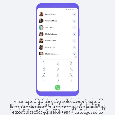
Viber ဖုန်းခေါ်နံပါတ်ကွက်မှ နံပါတ်တစ်ခုကို ဖုန်းခေါ်
နိုင်သည်။
လစ်ကန်စတိုင်း မှ အဇာဘာရှန် သို့ ဖုန်းခေါ်ဆိုရန်
အောက်ပါအတိုင်း ဖုန်းခေါ်ပါ-
+
+
994
ဒေသတွင်း နံပါတ်