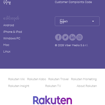
ပံ့ပိုးမှု
Customer Complaints Code
ဒေါင်းလုတ်
မြန်မာ
Android
iPhone & iPad
Windows PC
Mac
©
2026
Viber Media S.à r.l.
Linux
Rakuten Viki
Rakuten Kobo
Rakuten Travel
Rakuten Marketing
Rakuten Insight
Rakuten TV
About Rakuten