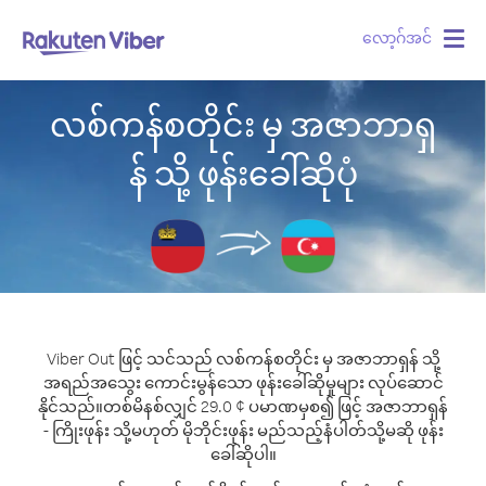
လော့ဂ်အင်
Togg
navig
လစ်ကန်စတိုင်း မှ အဇာဘာရှ
န် သို့ ဖုန်းခေါ်ဆိုပုံ
Viber Out ဖြင့် သင်သည် လစ်ကန်စတိုင်း မှ အဇာဘာရှန် သို့
အရည်အသွေး ကောင်းမွန်သော ဖုန်းခေါ်ဆိုမှုများ လုပ်ဆောင်
နိုင်သည်။
တစ်မိနစ်လျှင် 29.0 ¢ ပမာဏမှစ၍ ဖြင့် အဇာဘာရှန်
- ကြိုးဖုန်း သို့မဟုတ် မိုဘိုင်းဖုန်း မည်သည့်နံပါတ်သို့မဆို ဖုန်း
ခေါ်ဆိုပါ။