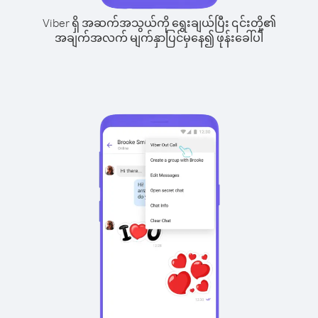
Viber ရှိ အဆက်အသွယ်ကို ရွေးချယ်ပြီး ၎င်းတို့၏
အချက်အလက် မျက်နှာပြင်မှနေ၍ ဖုန်းခေါ်ပါ