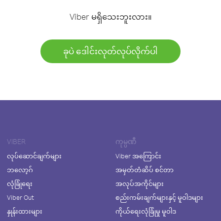
Viber မရှိသေးဘူးလား။
ခုပဲ ဒေါင်းလုတ်လုပ်လိုက်ပါ
VIBER
ကုမ္ပဏီ
လုပ်ဆောင်ချက်များ
Viber အကြောင်း
ဘလော့ဂ်
အမှတ်တံဆိပ် စင်တာ
လုံခြုံရေး
အလုပ်အကိုင်များ
Viber Out
စည်းကမ်းချက်များနှင့် မူဝါဒများ
နှုန်းထားများ
ကိုယ်ရေးလုံခြုံမှု မူဝါဒ