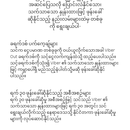
အဆင်ပြေသလို ပြောင်းလဲနိုင်သော၊
သက်သာသော နှုန်းထားဖြင့် ဖုန်းခေါ်
ဆိုနိုင်သည့် နည်းလမ်းများထဲမှ တစ်ခု
ကို ရွေးချယ်ပါ-
ခရက်ဒစ် ပက်ကေ့ချ်များ
သင်က ငွေပမာဏ တစ်ခုခုကို ဝယ်ယူလိုက်သောအခါ Viber
Out ခရက်ဒစ်ကို သင့်ငွေလက်ကျန်ထဲသို့ ထည့်ပေးပါသည်။
သင့်ခရက်ဒစ်ကိုသုံး၍ Viber ၏ သက်သာသော နှုန်းထားများ
ဖြင့် ကမ္ဘာပေါ်ရှိ မည်သည့်နံပါတ်သို့မဆို ဖုန်းခေါ်ဆိုနိုင်
ပါသည်။
ရက် ၃၀ ဖုန်းခေါ်ဆိုနိုင်သည့် အစီအစဉ်များ
ရက် ၃၀ ဖုန်းခေါ်ဆိုမှု အစီအစဉ်ဖြင့် သင်သည် Viber ၏
သက်သာသော နှုန်းထားများဖြင့် ရက် ၃၀ အတွင်း သင်
ရွေးချယ်လိုက်သည့် နေရာဒေသသို့ နိုင်ငံတကာ ဖုန်းခေါ်ဆိုမှု
များကို လုပ်ဆောင်နိုင်သည်။