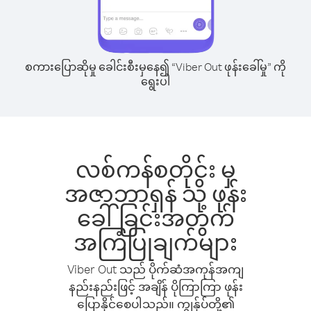
စကားပြောဆိုမှု ခေါင်းစီးမှနေ၍ “Viber Out ဖုန်းခေါ်မှု” ကို
ရွေးပါ
လစ်ကန်စတိုင်း မှ
အဇာဘာရှန် သို့ ဖုန်း
ခေါ်ခြင်းအတွက်
အကြံပြုချက်များ
Viber Out သည် ပိုက်ဆံအကုန်အကျ
နည်းနည်းဖြင့် အချိန် ပိုကြာကြာ ဖုန်း
ပြောနိုင်စေပါသည်။ ကျွန်ုပ်တို့၏