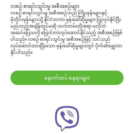
လစဉ် စာရင်းသွင်းမှု အစီအစဉ်များ
လစဉ် စာရင်းသွင်းမှု အစီအစဉ်သည် ကြိုးဖုန်းများနှင့်
မိုဘိုင်းဖုန်းများသို့ နိုင်ငံတကာ ဖုန်းခေါ်ဆိုမှုများ ပြုလုပ်နိုင်ပြီး
မည်သည့်အချိန်တွင်မဆို သက်တမ်းတိုးစရာ မလိုဘဲ
အဆင်ပြေသလို ပြောင်းလဲလုပ်ဆောင်နိုင်သည့် အစီအစဉ်ဖြစ်
ပါသည်။ လစဉ် စာရင်းသွင်းမှု အစီအစဉ်ဖြင့် သင်သည်
လုပ်ဆောင်ထားပြီးသော ဖုန်းခေါ်ဆိုမှုများတွင် ပိုက်ဆံချွေတာ
နိုင်ပါသည်။
နောက်ထပ် နေရာများ