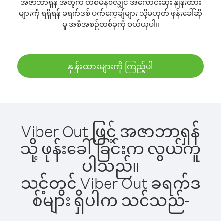
အဇာဘာရှန် အတွက် တစ်မိနစ်လျှင် အကောင်းဆုံး နှုန်းထား
များကို ရရှိရန် ခရက်ဒစ် ပက်ကေ့ချ်များ သို့မဟုတ် ဖုန်းခေါ်ဆို
မှု အစီအစဉ်တစ်ခုကို ဝယ်ယူပါ။
နှုန်းထားများကို ကြည့်ပါ
Viber Out ဖြင့် အဇာဘာရှန်
သို့ ဖုန်းခေါ်ခြင်းက လွယ်ကူ
ပါသည်။
သင့်တွင် Viber Out ခရက်ဒ
စ်များ ရှိပါက သင်သည်-