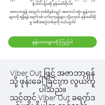
နံပါတ်သို့မဆို ဖုန်းခေါ်ဆိုပါ။
အဇာဘာရှန် အတွက် တစ်မိနစ်လျှင် အကောင်းဆုံး နှုန်းထား
များကို ရရှိရန် ခရက်ဒစ် ပက်ကေ့ချ်များ သို့မဟုတ် ဖုန်းခေါ်ဆို
မှု အစီအစဉ်တစ်ခုကို ဝယ်ယူပါ။
နှုန်းထားများကို ကြည့်ပါ
Viber Out ဖြင့် အဇာဘာရှန်
သို့ ဖုန်းခေါ်ခြင်းက လွယ်ကူ
ပါသည်။
သင့်တွင် Viber Out ခရက်ဒ