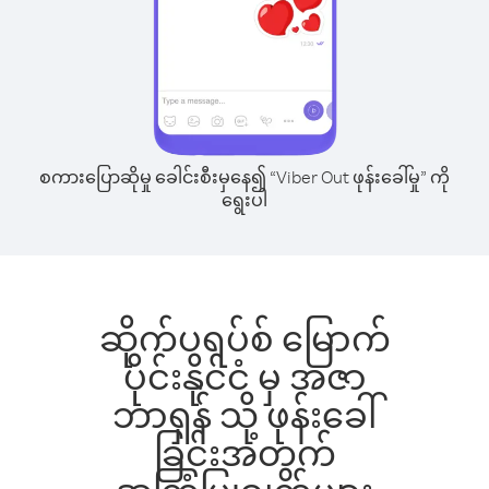
စကားပြောဆိုမှု ခေါင်းစီးမှနေ၍ “Viber Out ဖုန်းခေါ်မှု” ကို
ရွေးပါ
ဆိုက်ပရပ်စ် မြောက်
ပိုင်းနိုင်ငံ မှ အဇာ
ဘာရှန် သို့ ဖုန်းခေါ်
ခြင်းအတွက်