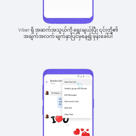
Viber ရှိ အဆက်အသွယ်ကို ရွေးချယ်ပြီး ၎င်းတို့၏
အချက်အလက် မျက်နှာပြင်မှနေ၍ ဖုန်းခေါ်ပါ