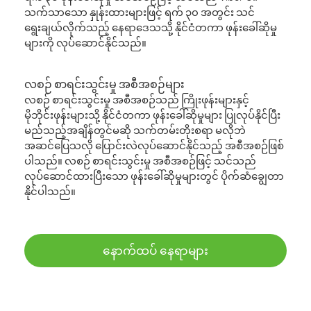
သက်သာသော နှုန်းထားများဖြင့် ရက် ၃၀ အတွင်း သင်
ရွေးချယ်လိုက်သည့် နေရာဒေသသို့ နိုင်ငံတကာ ဖုန်းခေါ်ဆိုမှု
များကို လုပ်ဆောင်နိုင်သည်။
လစဉ် စာရင်းသွင်းမှု အစီအစဉ်များ
လစဉ် စာရင်းသွင်းမှု အစီအစဉ်သည် ကြိုးဖုန်းများနှင့်
မိုဘိုင်းဖုန်းများသို့ နိုင်ငံတကာ ဖုန်းခေါ်ဆိုမှုများ ပြုလုပ်နိုင်ပြီး
မည်သည့်အချိန်တွင်မဆို သက်တမ်းတိုးစရာ မလိုဘဲ
အဆင်ပြေသလို ပြောင်းလဲလုပ်ဆောင်နိုင်သည့် အစီအစဉ်ဖြစ်
ပါသည်။ လစဉ် စာရင်းသွင်းမှု အစီအစဉ်ဖြင့် သင်သည်
လုပ်ဆောင်ထားပြီးသော ဖုန်းခေါ်ဆိုမှုများတွင် ပိုက်ဆံချွေတာ
နိုင်ပါသည်။
နောက်ထပ် နေရာများ