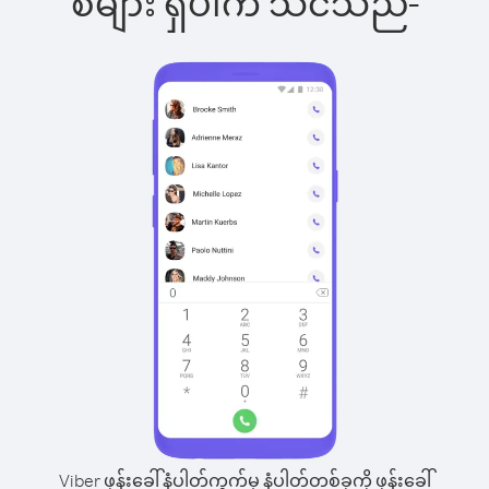
စ်များ ရှိပါက သင်သည်-
Viber ဖုန်းခေါ်နံပါတ်ကွက်မှ နံပါတ်တစ်ခုကို ဖုန်းခေါ်