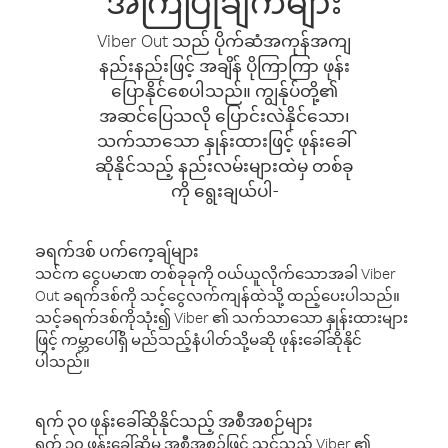
အကြံပြုချက်များ
Viber Out သည် ပိုက်ဆံအကုန်အကျ
နည်းနည်းဖြင့် အချိန် ပိုကြာကြာ ဖုန်း
ပြောနိုင်စေပါသည်။ ကျွန်ုပ်တို့၏
အဆင်ပြေသလို ပြောင်းလဲနိုင်သော၊
သက်သာသော နှုန်းထားဖြင့် ဖုန်းခေါ်
ဆိုနိုင်သည့် နည်းလမ်းများထဲမှ တစ်ခု
ကို ရွေးချယ်ပါ-
ခရက်ဒစ် ပက်ကေ့ချ်များ
သင်က ငွေပမာဏ တစ်ခုခုကို ဝယ်ယူလိုက်သောအခါ Viber
Out ခရက်ဒစ်ကို သင့်ငွေလက်ကျန်ထဲသို့ ထည့်ပေးပါသည်။
သင့်ခရက်ဒစ်ကိုသုံး၍ Viber ၏ သက်သာသော နှုန်းထားများ
ဖြင့် ကမ္ဘာပေါ်ရှိ မည်သည့်နံပါတ်သို့မဆို ဖုန်းခေါ်ဆိုနိုင်
ပါသည်။
ရက် ၃၀ ဖုန်းခေါ်ဆိုနိုင်သည့် အစီအစဉ်များ
ရက် ၃၀ ဖုန်းခေါ်ဆိုမှု အစီအစဉ်ဖြင့် သင်သည် Viber ၏