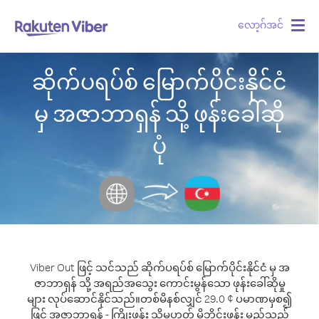
လော့ဂ်အင်
Togg
navig
ဆိုက်ပရပ်စ် မြောက်ပိုင်းနိုင်ငံ
မှ အဇာဘာရှန် သို့ ဖုန်းခေါ်ဆို
ပုံ
Viber Out ဖြင့် သင်သည် ဆိုက်ပရပ်စ် မြောက်ပိုင်းနိုင်ငံ မှ အ
ဇာဘာရှန် သို့ အရည်အသွေး ကောင်းမွန်သော ဖုန်းခေါ်ဆိုမှု
များ လုပ်ဆောင်နိုင်သည်။
တစ်မိနစ်လျှင် 29.0 ¢ ပမာဏမှစ၍
ဖြင့် အဇာဘာရှန် - ကြိုးဖုန်း သို့မဟုတ် မိုဘိုင်းဖုန်း မည်သည့်