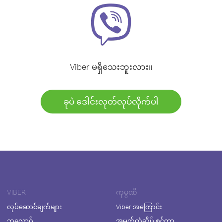
Viber မရှိသေးဘူးလား။
ခုပဲ ဒေါင်းလုတ်လုပ်လိုက်ပါ
VIBER
ကုမ္ပဏီ
လုပ်ဆောင်ချက်များ
Viber အကြောင်း
ဘလော့ဂ်
အမှတ်တံဆိပ် စင်တာ