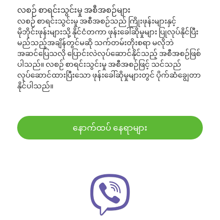
လစဉ် စာရင်းသွင်းမှု အစီအစဉ်များ
လစဉ် စာရင်းသွင်းမှု အစီအစဉ်သည် ကြိုးဖုန်းများနှင့်
မိုဘိုင်းဖုန်းများသို့ နိုင်ငံတကာ ဖုန်းခေါ်ဆိုမှုများ ပြုလုပ်နိုင်ပြီး
မည်သည့်အချိန်တွင်မဆို သက်တမ်းတိုးစရာ မလိုဘဲ
အဆင်ပြေသလို ပြောင်းလဲလုပ်ဆောင်နိုင်သည့် အစီအစဉ်ဖြစ်
ပါသည်။ လစဉ် စာရင်းသွင်းမှု အစီအစဉ်ဖြင့် သင်သည်
လုပ်ဆောင်ထားပြီးသော ဖုန်းခေါ်ဆိုမှုများတွင် ပိုက်ဆံချွေတာ
နိုင်ပါသည်။
နောက်ထပ် နေရာများ