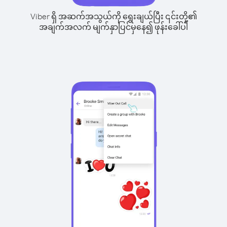
Viber ရှိ အဆက်အသွယ်ကို ရွေးချယ်ပြီး ၎င်းတို့၏
အချက်အလက် မျက်နှာပြင်မှနေ၍ ဖုန်းခေါ်ပါ