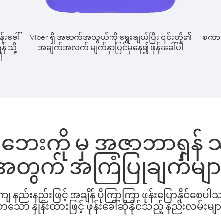
န်းခေါ်
Viber ရှိ အဆက်အသွယ်ကို ရွေးချယ်ပြီး ၎င်းတို့၏
စကားပ
် သို့
အချက်အလက် မျက်နှာပြင်မှနေ၍ ဖုန်းခေါ်ပါ
ါ-
ိုဘေးကို မှ အဇာဘာရှန် သို
အတွက် အကြံပြုချက်မျာ
နည်းနည်းဖြင့် အချိန် ပိုကြာကြာ ဖုန်းပြောနိုင်စေပ
ော နှုန်းထားဖြင့် ဖုန်းခေါ်ဆိုနိုင်သည့် နည်းလမ်းမျာ