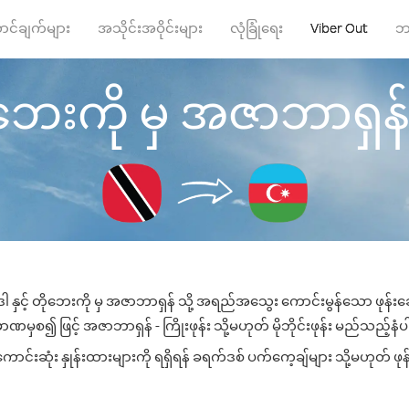
ာင်ချက်များ
အသိုင်းအဝိုင်းများ
လုံခြုံရေး
Viber Out
ဘ
ုဘေးကို မှ အဇာဘာရှန် သို
ါ နှင့် တိုဘေးကို မှ အဇာဘာရှန် သို့ အရည်အသွေး ကောင်းမွန်သော ဖုန်းခေါ
ဏမှစ၍ ဖြင့် အဇာဘာရှန် - ကြိုးဖုန်း သို့မဟုတ် မိုဘိုင်းဖုန်း မည်သည့်နံပါတ
းဆုံး နှုန်းထားများကို ရရှိရန် ခရက်ဒစ် ပက်ကေ့ချ်များ သို့မဟုတ် ဖုန