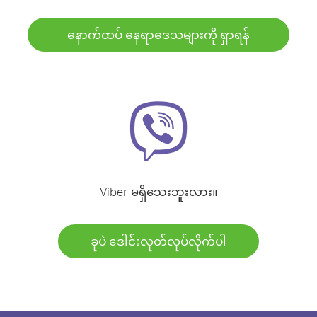
နောက်ထပ် နေရာဒေသများကို ရှာရန်
Viber မရှိသေးဘူးလား။
ခုပဲ ဒေါင်းလုတ်လုပ်လိုက်ပါ