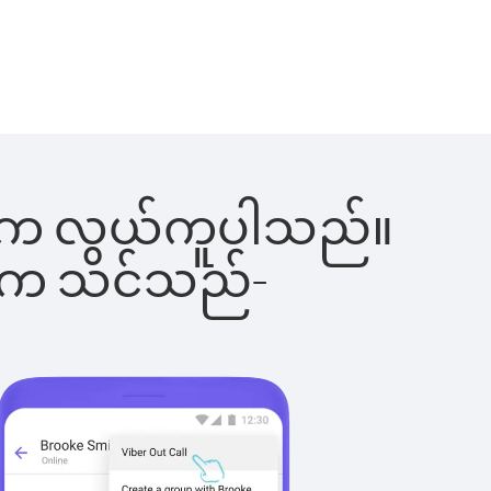
ခြင်းက လွယ်ကူပါသည်။
ိပါက သင်သည်-