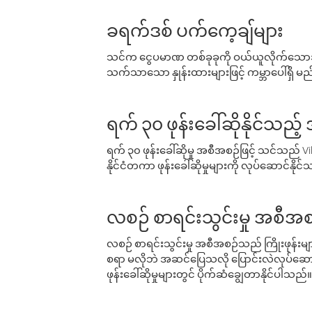
ခရက်ဒစ် ပက်ကေ့ချ်များ
သင်က ငွေပမာဏ တစ်ခုခုကို ဝယ်ယူလိုက်သောအခ
သက်သာသော နှုန်းထားများဖြင့် ကမ္ဘာပေါ်ရှိ မည်သ
ရက် ၃၀ ဖုန်းခေါ်ဆိုနိုင်သည့
ရက် ၃၀ ဖုန်းခေါ်ဆိုမှု အစီအစဉ်ဖြင့် သင်သည
နိုင်ငံတကာ ဖုန်းခေါ်ဆိုမှုများကို လုပ်ဆောင်နိုင
လစဉ် စာရင်းသွင်းမှု အစီအစ
လစဉ် စာရင်းသွင်းမှု အစီအစဉ်သည် ကြိုးဖုန်းများနှင
စရာ မလိုဘဲ အဆင်ပြေသလို ပြောင်းလဲလုပ်ဆောင
ဖုန်းခေါ်ဆိုမှုများတွင် ပိုက်ဆံချွေတာနိုင်ပါသည်။