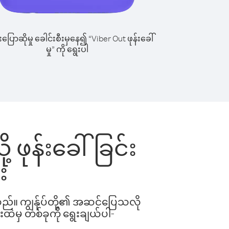
ြောဆိုမှု ခေါင်းစီးမှနေ၍ “Viber Out ဖုန်းခေါ်
မှု” ကို ရွေးပါ
့ ဖုန်းခေါ်ခြင်း
း
ါသည်။ ကျွန်ုပ်တို့၏ အဆင်ပြေသလို
းထဲမှ တစ်ခုကို ရွေးချယ်ပါ-