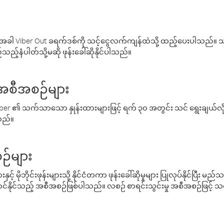
ါ Viber Out ခရက်ဒစ်ကို သင့်ငွေလက်ကျန်ထဲသို့ ထည့်ပေးပါသည်။ သင
ည့်နံပါတ်သို့မဆို ဖုန်းခေါ်ဆိုနိုင်ပါသည်။
် အစီအစဉ်များ
် Viber ၏ သက်သာသော နှုန်းထားများဖြင့် ရက် ၃၀ အတွင်း သင် ရွေးချယ်
်သည်။
ဉ်များ
့် မိုဘိုင်းဖုန်းများသို့ နိုင်ငံတကာ ဖုန်းခေါ်ဆိုမှုများ ပြုလုပ်နိုင်ပြီး
်နိုင်သည့် အစီအစဉ်ဖြစ်ပါသည်။ လစဉ် စာရင်းသွင်းမှု အစီအစဉ်ဖြင့်