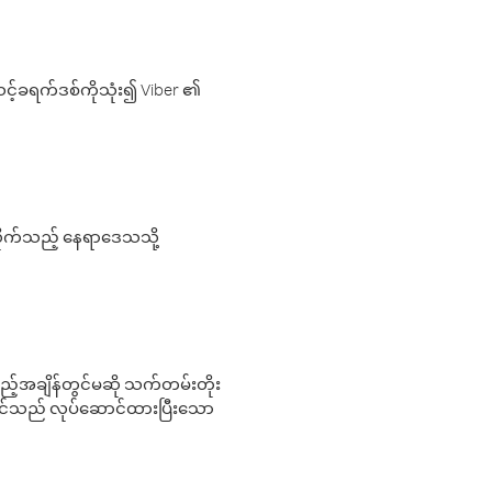
့်ခရက်ဒစ်ကိုသုံး၍ Viber ၏
လိုက်သည့် နေရာဒေသသို့
 မည်သည့်အချိန်တွင်မဆို သက်တမ်းတိုး
 သင်သည် လုပ်ဆောင်ထားပြီးသော