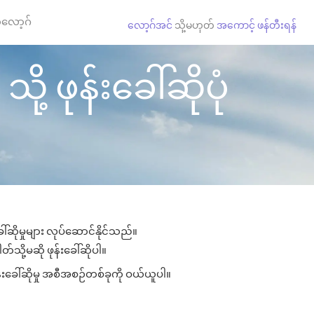
လော့ဂ်
လော့ဂ်အင်
သို့မဟုတ်
အကောင့် ဖန်တီးရန်
့ ဖုန်းခေါ်ဆိုပုံ
်ဆိုမှုများ လုပ်ဆောင်နိုင်သည်။
်သို့မဆို ဖုန်းခေါ်ဆိုပါ။
်းခေါ်ဆိုမှု အစီအစဉ်တစ်ခုကို ဝယ်ယူပါ။