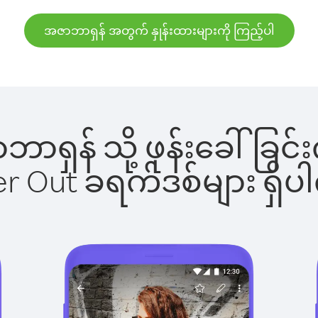
အဇာဘာရှန် အတွက် နှုန်းထားများကို ကြည့်ပါ
ာဘာရှန် သို့ ဖုန်းခေါ်
ber Out ခရက်ဒစ်များ ရှ