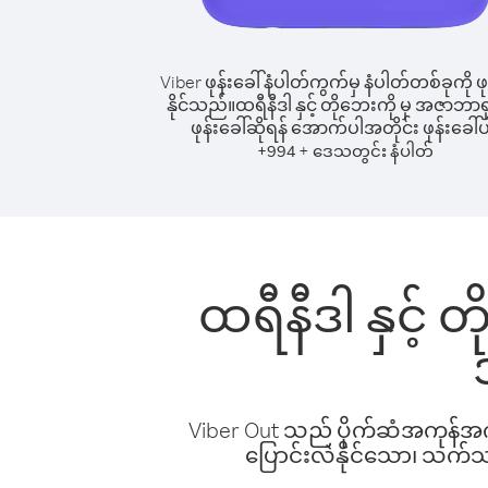
Viber ဖုန်းခေါ်နံပါတ်ကွက်မှ နံပါတ်တစ်ခုကို ဖု
နိုင်သည်။
ထရီနီဒါ နှင့် တိုဘေးကို မှ အဇာဘာရှန
ဖုန်းခေါ်ဆိုရန် အောက်ပါအတိုင်း ဖုန်းခေါ်ပ
+
+
994
ဒေသတွင်း နံပါတ်
ထရီနီဒါ နှင့် တ
Viber Out သည် ပိုက်ဆံအကုန်အကျ 
ပြောင်းလဲနိုင်သော၊ သက်သာသ