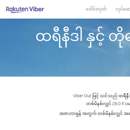
ဒေါင်းလုတ်
လုပ်ဆေ
ထရီနီဒါ နှင့် တိ
Viber Out ဖြင့် သင်သည် ထရီနီဒ
တစ်မိနစ်လျှင် 29.0 ¢ ပမာ
အဇာဘာရှန် အတွက် တစ်မိနစ်လျှင် အကောင်