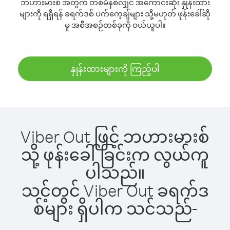
ဘဟားမားစ် အတွက် တစ်မိနစ်လျှင် အကောင်းဆုံး နှုန်းထား
များကို ရရှိရန် ခရက်ဒစ် ပက်ကေ့ချ်များ သို့မဟုတ် ဖုန်းခေါ်ဆို
မှု အစီအစဉ်တစ်ခုကို ဝယ်ယူပါ။
နှုန်းထားများကို ကြည့်ပါ
Viber Out ဖြင့် ဘဟားမားစ်
သို့ ဖုန်းခေါ်ခြင်းက လွယ်ကူ
ပါသည်။
သင့်တွင် Viber Out ခရက်ဒ
စ်များ ရှိပါက သင်သည်-