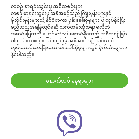
လစဉ် စာရင်းသွင်းမှု အစီအစဉ်များ
လစဉ် စာရင်းသွင်းမှု အစီအစဉ်သည် ကြိုးဖုန်းများနှင့်
မိုဘိုင်းဖုန်းများသို့ နိုင်ငံတကာ ဖုန်းခေါ်ဆိုမှုများ ပြုလုပ်နိုင်ပြီး
မည်သည့်အချိန်တွင်မဆို သက်တမ်းတိုးစရာ မလိုဘဲ
အဆင်ပြေသလို ပြောင်းလဲလုပ်ဆောင်နိုင်သည့် အစီအစဉ်ဖြစ်
ပါသည်။ လစဉ် စာရင်းသွင်းမှု အစီအစဉ်ဖြင့် သင်သည်
လုပ်ဆောင်ထားပြီးသော ဖုန်းခေါ်ဆိုမှုများတွင် ပိုက်ဆံချွေတာ
နိုင်ပါသည်။
နောက်ထပ် နေရာများ