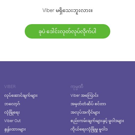
Viber မရှိသေးဘူးလား။
ခုပဲ ဒေါင်းလုတ်လုပ်လိုက်ပါ
VIBER
ကုမ္ပဏီ
လုပ်ဆောင်ချက်များ
Viber အကြောင်း
ဘလော့ဂ်
အမှတ်တံဆိပ် စင်တာ
လုံခြုံရေး
အလုပ်အကိုင်များ
Viber Out
စည်းကမ်းချက်များနှင့် မူဝါဒများ
နှုန်းထားများ
ကိုယ်ရေးလုံခြုံမှု မူဝါဒ