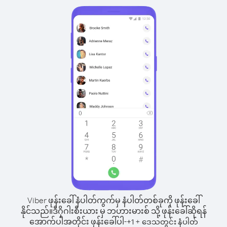
Viber ဖုန်းခေါ်နံပါတ်ကွက်မှ နံပါတ်တစ်ခုကို ဖုန်းခေါ်
နိုင်သည်။
ဒီဂိုဂါးစီးယား မှ ဘဟားမားစ် သို့ ဖုန်းခေါ်ဆိုရန်
အောက်ပါအတိုင်း ဖုန်းခေါ်ပါ-
+
+
1
ဒေသတွင်း နံပါတ်