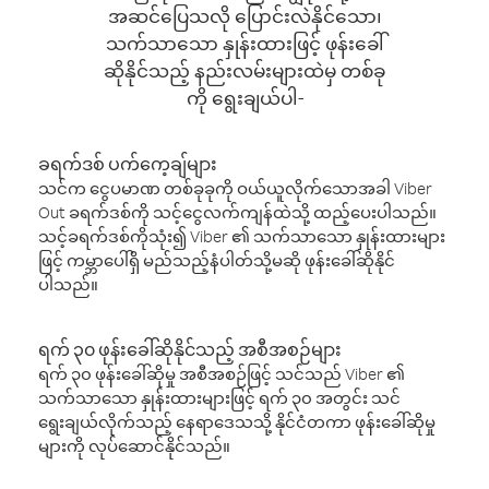
အဆင်ပြေသလို ပြောင်းလဲနိုင်သော၊
သက်သာသော နှုန်းထားဖြင့် ဖုန်းခေါ်
ဆိုနိုင်သည့် နည်းလမ်းများထဲမှ တစ်ခု
ကို ရွေးချယ်ပါ-
ခရက်ဒစ် ပက်ကေ့ချ်များ
သင်က ငွေပမာဏ တစ်ခုခုကို ဝယ်ယူလိုက်သောအခါ Viber
Out ခရက်ဒစ်ကို သင့်ငွေလက်ကျန်ထဲသို့ ထည့်ပေးပါသည်။
သင့်ခရက်ဒစ်ကိုသုံး၍ Viber ၏ သက်သာသော နှုန်းထားများ
ဖြင့် ကမ္ဘာပေါ်ရှိ မည်သည့်နံပါတ်သို့မဆို ဖုန်းခေါ်ဆိုနိုင်
ပါသည်။
ရက် ၃၀ ဖုန်းခေါ်ဆိုနိုင်သည့် အစီအစဉ်များ
ရက် ၃၀ ဖုန်းခေါ်ဆိုမှု အစီအစဉ်ဖြင့် သင်သည် Viber ၏
သက်သာသော နှုန်းထားများဖြင့် ရက် ၃၀ အတွင်း သင်
ရွေးချယ်လိုက်သည့် နေရာဒေသသို့ နိုင်ငံတကာ ဖုန်းခေါ်ဆိုမှု
များကို လုပ်ဆောင်နိုင်သည်။