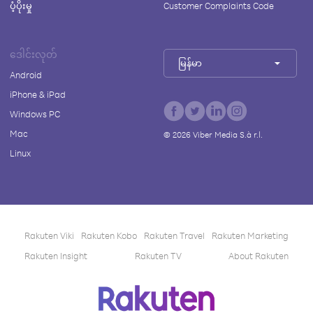
ပံ့ပိုးမှု
Customer Complaints Code
ဒေါင်းလုတ်
မြန်မာ
Android
iPhone & iPad
Windows PC
Mac
©
2026
Viber Media S.à r.l.
Linux
Rakuten Viki
Rakuten Kobo
Rakuten Travel
Rakuten Marketing
Rakuten Insight
Rakuten TV
About Rakuten