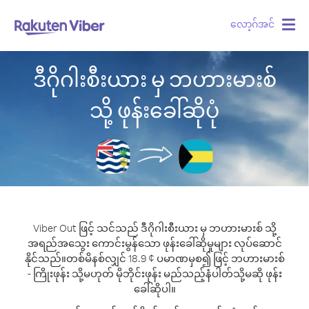
လော့ဂ်အင်
Togg
navig
ဒီဂိုဂါးစီးယား မှ ဘဟားမားစ်
သို့ ဖုန်းခေါ်ဆိုပုံ
Viber Out ဖြင့် သင်သည် ဒီဂိုဂါးစီးယား မှ ဘဟားမားစ် သို့
အရည်အသွေး ကောင်းမွန်သော ဖုန်းခေါ်ဆိုမှုများ လုပ်ဆောင်
နိုင်သည်။
တစ်မိနစ်လျှင် 18.9 ¢ ပမာဏမှစ၍ ဖြင့် ဘဟားမားစ်
- ကြိုးဖုန်း သို့မဟုတ် မိုဘိုင်းဖုန်း မည်သည့်နံပါတ်သို့မဆို ဖုန်း
ခေါ်ဆိုပါ။