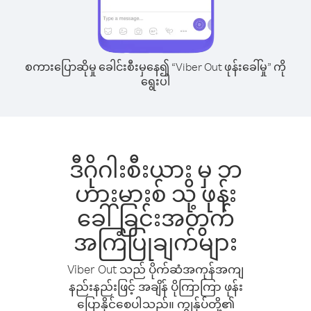
စကားပြောဆိုမှု ခေါင်းစီးမှနေ၍ “Viber Out ဖုန်းခေါ်မှု” ကို
ရွေးပါ
ဒီဂိုဂါးစီးယား မှ ဘ
ဟားမားစ် သို့ ဖုန်း
ခေါ်ခြင်းအတွက်
အကြံပြုချက်များ
Viber Out သည် ပိုက်ဆံအကုန်အကျ
နည်းနည်းဖြင့် အချိန် ပိုကြာကြာ ဖုန်း
ပြောနိုင်စေပါသည်။ ကျွန်ုပ်တို့၏