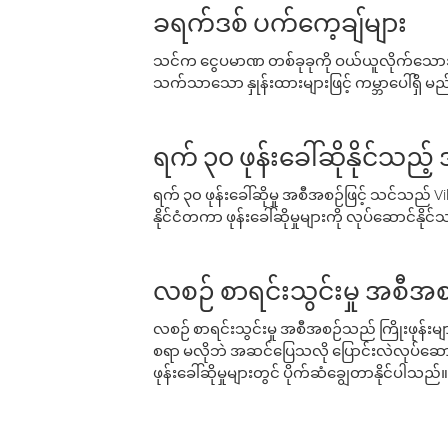
ခရက်ဒစ် ပက်ကေ့ချ်များ
သင်က ငွေပမာဏ တစ်ခုခုကို ဝယ်ယူလိုက်သောအခ
သက်သာသော နှုန်းထားများဖြင့် ကမ္ဘာပေါ်ရှိ မည်သ
ရက် ၃၀ ဖုန်းခေါ်ဆိုနိုင်သည့
ရက် ၃၀ ဖုန်းခေါ်ဆိုမှု အစီအစဉ်ဖြင့် သင်သည
နိုင်ငံတကာ ဖုန်းခေါ်ဆိုမှုများကို လုပ်ဆောင်နိုင
လစဉ် စာရင်းသွင်းမှု အစီအစ
လစဉ် စာရင်းသွင်းမှု အစီအစဉ်သည် ကြိုးဖုန်းများနှင
စရာ မလိုဘဲ အဆင်ပြေသလို ပြောင်းလဲလုပ်ဆောင
ဖုန်းခေါ်ဆိုမှုများတွင် ပိုက်ဆံချွေတာနိုင်ပါသည်။