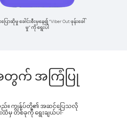
ြောဆိုမှု ခေါင်းစီးမှနေ၍ “Viber Out ဖုန်းခေါ်
မှု” ကို ရွေးပါ
်းအတွက် အကြံပြု
ါသည်။ ကျွန်ုပ်တို့၏ အဆင်ပြေသလို
းထဲမှ တစ်ခုကို ရွေးချယ်ပါ-