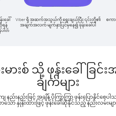
န်းခေါ်
Viber ရှိ အဆက်အသွယ်ကို ရွေးချယ်ပြီး ၎င်းတို့၏
စကားပ
ိုရန်
အချက်အလက် မျက်နှာပြင်မှနေ၍ ဖုန်းခေါ်ပါ
ံပါတ်
မားစ် သို့ ဖုန်းခေါ်ခြင
ချက်များ
နည်းနည်းဖြင့် အချိန် ပိုကြာကြာ ဖုန်းပြောနိုင်စေပ
ော နှုန်းထားဖြင့် ဖုန်းခေါ်ဆိုနိုင်သည့် နည်းလမ်းမျာ