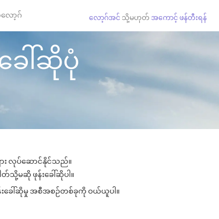
လော့ဂ်
လော့ဂ်အင်
သို့မဟုတ်
အကောင့် ဖန်တီးရန်
ေါ်ဆိုပုံ
ျား လုပ်ဆောင်နိုင်သည်။
်သို့မဆို ဖုန်းခေါ်ဆိုပါ။
်းခေါ်ဆိုမှု အစီအစဉ်တစ်ခုကို ဝယ်ယူပါ။