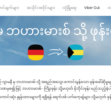
ာင်ချက်များ
အသိုင်းအဝိုင်းများ
လုံခြုံရေး
Viber Out
ဘ
ှ ဘဟားမားစ် သို့ ဖုန်းခ
် ဂျာမနီ မှ ဘဟားမားစ် သို့ အရည်အသွေး ကောင်းမွန်သော ဖုန်းခေါ်ဆိုမှုမ
ဏမှစ၍ ဖြင့် ဘဟားမားစ် - ကြိုးဖုန်း သို့မဟုတ် မိုဘိုင်းဖုန်း မည်သည့်နံပါတ
းဆုံး နှုန်းထားများကို ရရှိရန် ခရက်ဒစ် ပက်ကေ့ချ်များ သို့မဟုတ် ဖုန