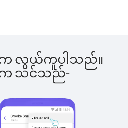
ခြင်းက လွယ်ကူပါသည်။
ိပါက သင်သည်-