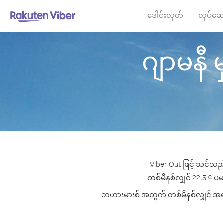
ဒေါင်းလုတ်
လုပ်ဆေ
ဂျာမနီ မ
Viber Out ဖြင့် သင်သည
တစ်မိနစ်လျှင် 22.5 ¢ ပမာ
ဘဟားမားစ် အတွက် တစ်မိနစ်လျှင် အကောင်