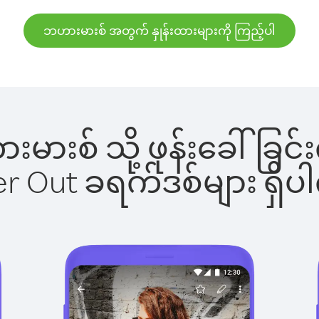
ဘဟားမားစ် အတွက် နှုန်းထားများကို ကြည့်ပါ
ားမားစ် သို့ ဖုန်းခေါ်
ber Out ခရက်ဒစ်များ ရှ