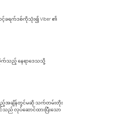
့်ခရက်ဒစ်ကိုသုံး၍ Viber ၏
လိုက်သည့် နေရာဒေသသို့
 မည်သည့်အချိန်တွင်မဆို သက်တမ်းတိုး
 သင်သည် လုပ်ဆောင်ထားပြီးသော