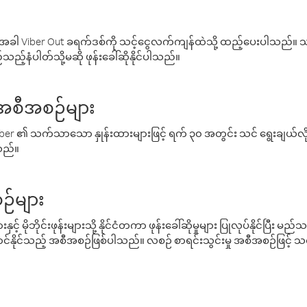
ါ Viber Out ခရက်ဒစ်ကို သင့်ငွေလက်ကျန်ထဲသို့ ထည့်ပေးပါသည်။ သင
ည့်နံပါတ်သို့မဆို ဖုန်းခေါ်ဆိုနိုင်ပါသည်။
် အစီအစဉ်များ
် Viber ၏ သက်သာသော နှုန်းထားများဖြင့် ရက် ၃၀ အတွင်း သင် ရွေးချယ်
်သည်။
ဉ်များ
့် မိုဘိုင်းဖုန်းများသို့ နိုင်ငံတကာ ဖုန်းခေါ်ဆိုမှုများ ပြုလုပ်နိုင်ပြီး
်နိုင်သည့် အစီအစဉ်ဖြစ်ပါသည်။ လစဉ် စာရင်းသွင်းမှု အစီအစဉ်ဖြင့်