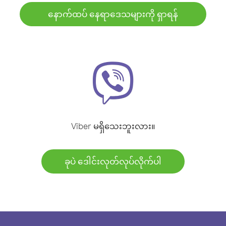
နောက်ထပ် နေရာဒေသများကို ရှာရန်
Viber မရှိသေးဘူးလား။
ခုပဲ ဒေါင်းလုတ်လုပ်လိုက်ပါ