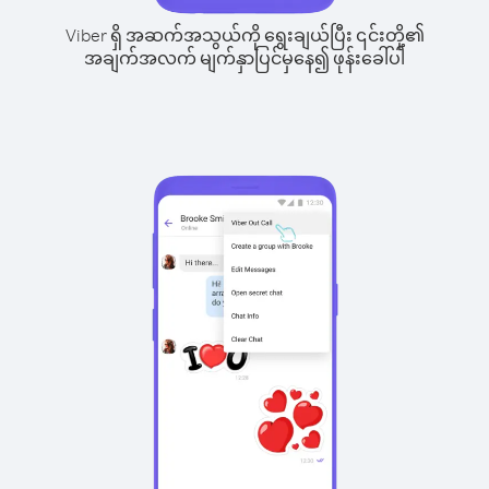
Viber ရှိ အဆက်အသွယ်ကို ရွေးချယ်ပြီး ၎င်းတို့၏
အချက်အလက် မျက်နှာပြင်မှနေ၍ ဖုန်းခေါ်ပါ