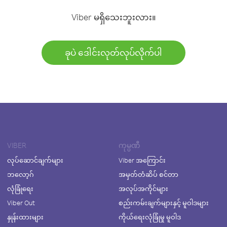
Viber မရှိသေးဘူးလား။
ခုပဲ ဒေါင်းလုတ်လုပ်လိုက်ပါ
VIBER
ကုမ္ပဏီ
လုပ်ဆောင်ချက်များ
Viber အကြောင်း
ဘလော့ဂ်
အမှတ်တံဆိပ် စင်တာ
လုံခြုံရေး
အလုပ်အကိုင်များ
Viber Out
စည်းကမ်းချက်များနှင့် မူဝါဒများ
နှုန်းထားများ
ကိုယ်ရေးလုံခြုံမှု မူဝါဒ