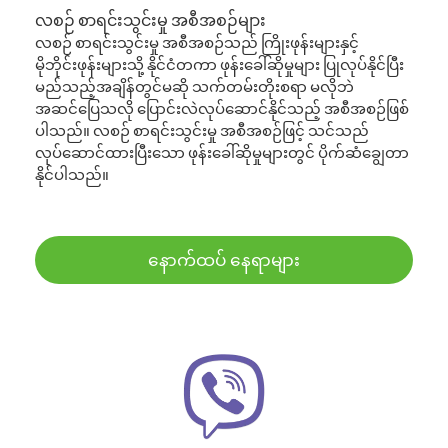
လစဉ် စာရင်းသွင်းမှု အစီအစဉ်များ
လစဉ် စာရင်းသွင်းမှု အစီအစဉ်သည် ကြိုးဖုန်းများနှင့်
မိုဘိုင်းဖုန်းများသို့ နိုင်ငံတကာ ဖုန်းခေါ်ဆိုမှုများ ပြုလုပ်နိုင်ပြီး
မည်သည့်အချိန်တွင်မဆို သက်တမ်းတိုးစရာ မလိုဘဲ
အဆင်ပြေသလို ပြောင်းလဲလုပ်ဆောင်နိုင်သည့် အစီအစဉ်ဖြစ်
ပါသည်။ လစဉ် စာရင်းသွင်းမှု အစီအစဉ်ဖြင့် သင်သည်
လုပ်ဆောင်ထားပြီးသော ဖုန်းခေါ်ဆိုမှုများတွင် ပိုက်ဆံချွေတာ
နိုင်ပါသည်။
နောက်ထပ် နေရာများ