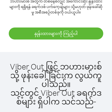
ဘဟားမားစ် အတွက် တစ်မိနစ်လျှင် အကောင်းဆုံး နှုန်းထား
များကို ရရှိရန် ခရက်ဒစ် ပက်ကေ့ချ်များ သို့မဟုတ် ဖုန်းခေါ်ဆို
မှု အစီအစဉ်တစ်ခုကို ဝယ်ယူပါ။
နှုန်းထားများကို ကြည့်ပါ
Viber Out ဖြင့် ဘဟားမားစ်
သို့ ဖုန်းခေါ်ခြင်းက လွယ်ကူ
ပါသည်။
သင့်တွင် Viber Out ခရက်ဒ
စ်များ ရှိပါက သင်သည်-