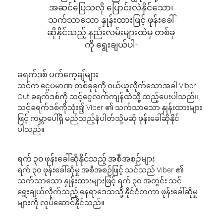
အဆင်ပြေသလို ပြောင်းလဲနိုင်သော၊
သက်သာသော နှုန်းထားဖြင့် ဖုန်းခေါ်
ဆိုနိုင်သည့် နည်းလမ်းများထဲမှ တစ်ခု
ကို ရွေးချယ်ပါ-
ခရက်ဒစ် ပက်ကေ့ချ်များ
သင်က ငွေပမာဏ တစ်ခုခုကို ဝယ်ယူလိုက်သောအခါ Viber
Out ခရက်ဒစ်ကို သင့်ငွေလက်ကျန်ထဲသို့ ထည့်ပေးပါသည်။
သင့်ခရက်ဒစ်ကိုသုံး၍ Viber ၏ သက်သာသော နှုန်းထားများ
ဖြင့် ကမ္ဘာပေါ်ရှိ မည်သည့်နံပါတ်သို့မဆို ဖုန်းခေါ်ဆိုနိုင်
ပါသည်။
ရက် ၃၀ ဖုန်းခေါ်ဆိုနိုင်သည့် အစီအစဉ်များ
ရက် ၃၀ ဖုန်းခေါ်ဆိုမှု အစီအစဉ်ဖြင့် သင်သည် Viber ၏
သက်သာသော နှုန်းထားများဖြင့် ရက် ၃၀ အတွင်း သင်
ရွေးချယ်လိုက်သည့် နေရာဒေသသို့ နိုင်ငံတကာ ဖုန်းခေါ်ဆိုမှု
များကို လုပ်ဆောင်နိုင်သည်။