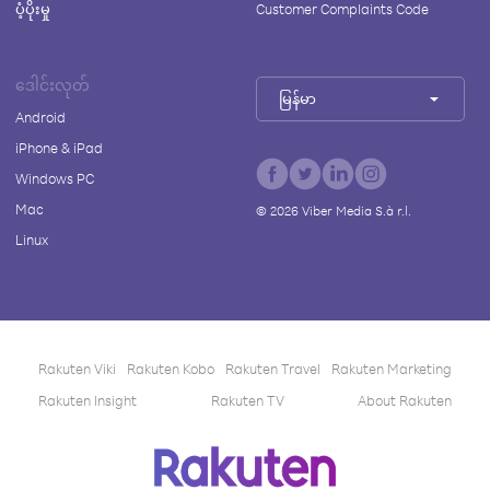
ပံ့ပိုးမှု
Customer Complaints Code
ဒေါင်းလုတ်
မြန်မာ
Android
iPhone & iPad
Windows PC
Mac
©
2026
Viber Media S.à r.l.
Linux
Rakuten Viki
Rakuten Kobo
Rakuten Travel
Rakuten Marketing
Rakuten Insight
Rakuten TV
About Rakuten