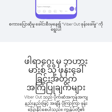
စကားပြောဆိုမှု ခေါင်းစီးမှနေ၍ “Viber Out ဖုန်းခေါ်မှု” ကို
ရွေးပါ
ဖါရာဂွေး မှ ဘဟား
မားစ် သို့ ဖုန်းခေါ်
ခြင်းအတွက်
အကြံပြုချက်များ
Viber Out သည် ပိုက်ဆံအကုန်အကျ
နည်းနည်းဖြင့် အချိန် ပိုကြာကြာ ဖုန်း
ပြောနိုင်စေပါသည်။ ကျွန်ုပ်တို့၏