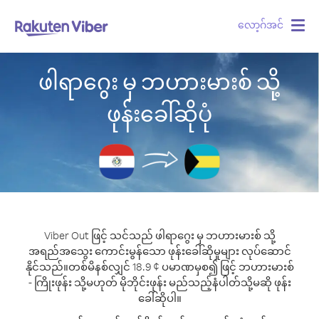
လော့ဂ်အင်
Togg
navig
ဖါရာဂွေး မှ ဘဟားမားစ် သို့
ဖုန်းခေါ်ဆိုပုံ
Viber Out ဖြင့် သင်သည် ဖါရာဂွေး မှ ဘဟားမားစ် သို့
အရည်အသွေး ကောင်းမွန်သော ဖုန်းခေါ်ဆိုမှုများ လုပ်ဆောင်
နိုင်သည်။
တစ်မိနစ်လျှင် 18.9 ¢ ပမာဏမှစ၍ ဖြင့် ဘဟားမားစ်
- ကြိုးဖုန်း သို့မဟုတ် မိုဘိုင်းဖုန်း မည်သည့်နံပါတ်သို့မဆို ဖုန်း
ခေါ်ဆိုပါ။