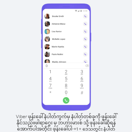
Viber ဖုန်းခေါ်နံပါတ်ကွက်မှ နံပါတ်တစ်ခုကို ဖုန်းခေါ်
နိုင်သည်။
ဖါရာဂွေး မှ ဘဟားမားစ် သို့ ဖုန်းခေါ်ဆိုရန်
အောက်ပါအတိုင်း ဖုန်းခေါ်ပါ-
+
+
1
ဒေသတွင်း နံပါတ်