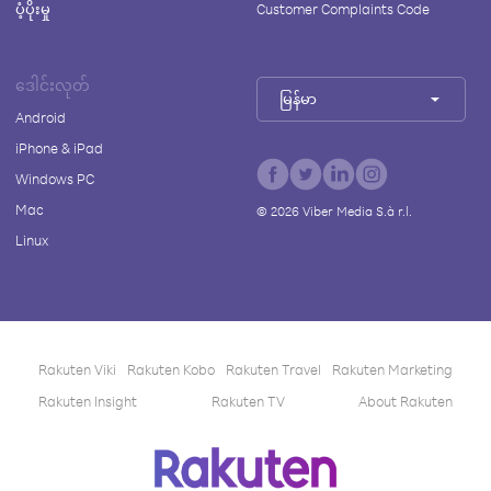
ပံ့ပိုးမှု
Customer Complaints Code
ဒေါင်းလုတ်
မြန်မာ
Android
iPhone & iPad
Windows PC
Mac
©
2026
Viber Media S.à r.l.
Linux
Rakuten Viki
Rakuten Kobo
Rakuten Travel
Rakuten Marketing
Rakuten Insight
Rakuten TV
About Rakuten