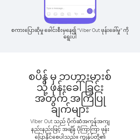
စကားပြောဆိုမှု ခေါင်းစီးမှနေ၍ “Viber Out ဖုန်းခေါ်မှု” ကို
ရွေးပါ
စပိန် မှ ဘဟားမားစ်
သို့ ဖုန်းခေါ်ခြင်း
အတွက် အကြံပြု
ချက်များ
Viber Out သည် ပိုက်ဆံအကုန်အကျ
နည်းနည်းဖြင့် အချိန် ပိုကြာကြာ ဖုန်း
ပြောနိုင်စေပါသည်။ ကျွန်ုပ်တို့၏