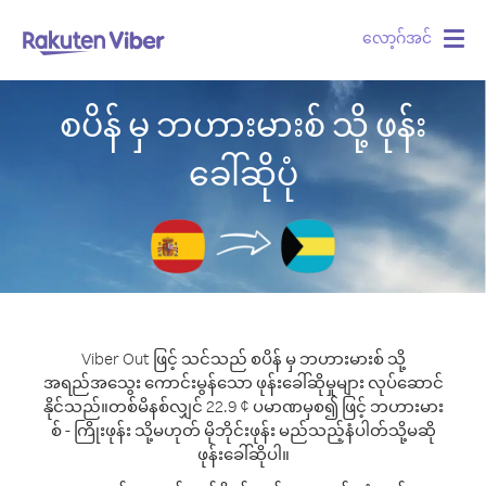
လော့ဂ်အင်
Togg
navig
စပိန် မှ ဘဟားမားစ် သို့ ဖုန်း
ခေါ်ဆိုပုံ
Viber Out ဖြင့် သင်သည် စပိန် မှ ဘဟားမားစ် သို့
အရည်အသွေး ကောင်းမွန်သော ဖုန်းခေါ်ဆိုမှုများ လုပ်ဆောင်
နိုင်သည်။
တစ်မိနစ်လျှင် 22.9 ¢ ပမာဏမှစ၍ ဖြင့် ဘဟားမား
စ် - ကြိုးဖုန်း သို့မဟုတ် မိုဘိုင်းဖုန်း မည်သည့်နံပါတ်သို့မဆို
ဖုန်းခေါ်ဆိုပါ။