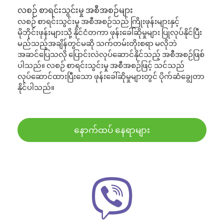
လစဉ် စာရင်းသွင်းမှု အစီအစဉ်များ
လစဉ် စာရင်းသွင်းမှု အစီအစဉ်သည် ကြိုးဖုန်းများနှင့်
မိုဘိုင်းဖုန်းများသို့ နိုင်ငံတကာ ဖုန်းခေါ်ဆိုမှုများ ပြုလုပ်နိုင်ပြီး
မည်သည့်အချိန်တွင်မဆို သက်တမ်းတိုးစရာ မလိုဘဲ
အဆင်ပြေသလို ပြောင်းလဲလုပ်ဆောင်နိုင်သည့် အစီအစဉ်ဖြစ်
ပါသည်။ လစဉ် စာရင်းသွင်းမှု အစီအစဉ်ဖြင့် သင်သည်
လုပ်ဆောင်ထားပြီးသော ဖုန်းခေါ်ဆိုမှုများတွင် ပိုက်ဆံချွေတာ
နိုင်ပါသည်။
နောက်ထပ် နေရာများ