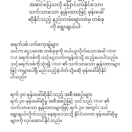
အဆင်ပြေသလို ပြောင်းလဲနိုင်သော၊
သက်သာသော နှုန်းထားဖြင့် ဖုန်းခေါ်
ဆိုနိုင်သည့် နည်းလမ်းများထဲမှ တစ်ခု
ကို ရွေးချယ်ပါ-
ခရက်ဒစ် ပက်ကေ့ချ်များ
သင်က ငွေပမာဏ တစ်ခုခုကို ဝယ်ယူလိုက်သောအခါ Viber
Out ခရက်ဒစ်ကို သင့်ငွေလက်ကျန်ထဲသို့ ထည့်ပေးပါသည်။
သင့်ခရက်ဒစ်ကိုသုံး၍ Viber ၏ သက်သာသော နှုန်းထားများ
ဖြင့် ကမ္ဘာပေါ်ရှိ မည်သည့်နံပါတ်သို့မဆို ဖုန်းခေါ်ဆိုနိုင်
ပါသည်။
ရက် ၃၀ ဖုန်းခေါ်ဆိုနိုင်သည့် အစီအစဉ်များ
ရက် ၃၀ ဖုန်းခေါ်ဆိုမှု အစီအစဉ်ဖြင့် သင်သည် Viber ၏
သက်သာသော နှုန်းထားများဖြင့် ရက် ၃၀ အတွင်း သင်
ရွေးချယ်လိုက်သည့် နေရာဒေသသို့ နိုင်ငံတကာ ဖုန်းခေါ်ဆိုမှု
များကို လုပ်ဆောင်နိုင်သည်။