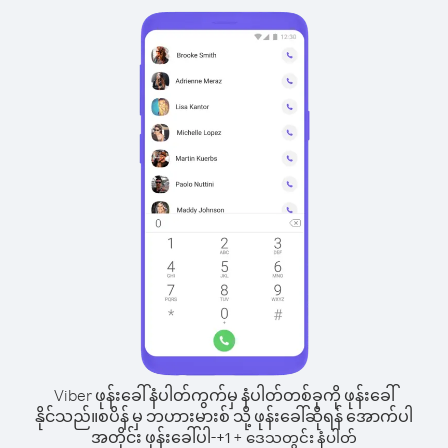
Viber ဖုန်းခေါ်နံပါတ်ကွက်မှ နံပါတ်တစ်ခုကို ဖုန်းခေါ်
နိုင်သည်။
စပိန် မှ ဘဟားမားစ် သို့ ဖုန်းခေါ်ဆိုရန် အောက်ပါ
အတိုင်း ဖုန်းခေါ်ပါ-
+
+
1
ဒေသတွင်း နံပါတ်