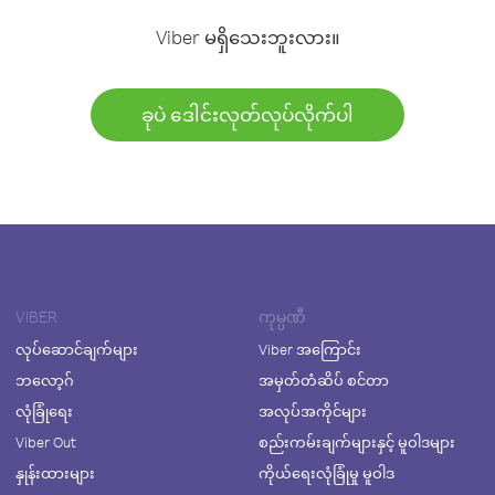
Viber မရှိသေးဘူးလား။
ခုပဲ ဒေါင်းလုတ်လုပ်လိုက်ပါ
VIBER
ကုမ္ပဏီ
လုပ်ဆောင်ချက်များ
Viber အကြောင်း
ဘလော့ဂ်
အမှတ်တံဆိပ် စင်တာ
လုံခြုံရေး
အလုပ်အကိုင်များ
Viber Out
စည်းကမ်းချက်များနှင့် မူဝါဒများ
နှုန်းထားများ
ကိုယ်ရေးလုံခြုံမှု မူဝါဒ