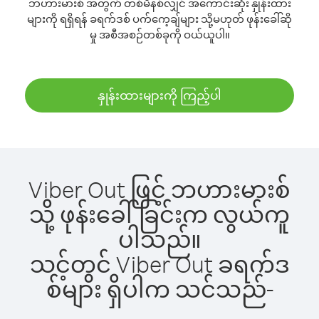
ဘဟားမားစ် အတွက် တစ်မိနစ်လျှင် အကောင်းဆုံး နှုန်းထား
များကို ရရှိရန် ခရက်ဒစ် ပက်ကေ့ချ်များ သို့မဟုတ် ဖုန်းခေါ်ဆို
မှု အစီအစဉ်တစ်ခုကို ဝယ်ယူပါ။
နှုန်းထားများကို ကြည့်ပါ
Viber Out ဖြင့် ဘဟားမားစ်
သို့ ဖုန်းခေါ်ခြင်းက လွယ်ကူ
ပါသည်။
သင့်တွင် Viber Out ခရက်ဒ
စ်များ ရှိပါက သင်သည်-