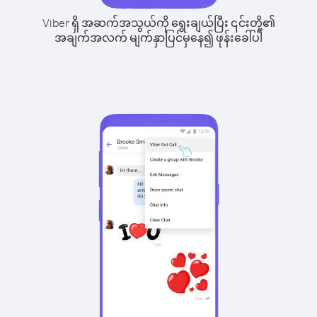
Viber ရှိ အဆက်အသွယ်ကို ရွေးချယ်ပြီး ၎င်းတို့၏
အချက်အလက် မျက်နှာပြင်မှနေ၍ ဖုန်းခေါ်ပါ