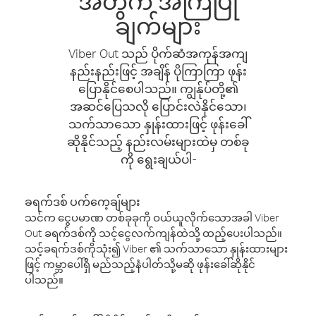
အတွက် အကြံပြု
ချက်များ
Viber Out သည် ပိုက်ဆံအကုန်အကျ
နည်းနည်းဖြင့် အချိန် ပိုကြာကြာ ဖုန်း
ပြောနိုင်စေပါသည်။ ကျွန်ုပ်တို့၏
အဆင်ပြေသလို ပြောင်းလဲနိုင်သော၊
သက်သာသော နှုန်းထားဖြင့် ဖုန်းခေါ်
ဆိုနိုင်သည့် နည်းလမ်းများထဲမှ တစ်ခု
ကို ရွေးချယ်ပါ-
ခရက်ဒစ် ပက်ကေ့ချ်များ
သင်က ငွေပမာဏ တစ်ခုခုကို ဝယ်ယူလိုက်သောအခါ Viber
Out ခရက်ဒစ်ကို သင့်ငွေလက်ကျန်ထဲသို့ ထည့်ပေးပါသည်။
သင့်ခရက်ဒစ်ကိုသုံး၍ Viber ၏ သက်သာသော နှုန်းထားများ
ဖြင့် ကမ္ဘာပေါ်ရှိ မည်သည့်နံပါတ်သို့မဆို ဖုန်းခေါ်ဆိုနိုင်
ပါသည်။