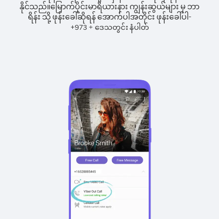
နိုင်သည်။
မြောက်ပိုင်းမာရိယားနား ကျွန်းဆွယ်များ မှ ဘာ
ရိန်း သို့ ဖုန်းခေါ်ဆိုရန် အောက်ပါအတိုင်း ဖုန်းခေါ်ပါ-
+
+
973
ဒေသတွင်း နံပါတ်