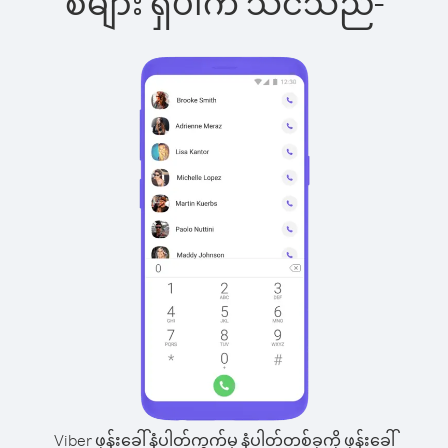
စ်များ ရှိပါက သင်သည်-
Viber ဖုန်းခေါ်နံပါတ်ကွက်မှ နံပါတ်တစ်ခုကို ဖုန်းခေါ်