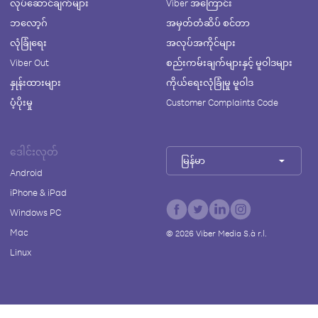
လုပ်ဆောင်ချက်များ
Viber အကြောင်း
ဘလော့ဂ်
အမှတ်တံဆိပ် စင်တာ
လုံခြုံရေး
အလုပ်အကိုင်များ
Viber Out
စည်းကမ်းချက်များနှင့် မူဝါဒများ
နှုန်းထားများ
ကိုယ်ရေးလုံခြုံမှု မူဝါဒ
ပံ့ပိုးမှု
Customer Complaints Code
ဒေါင်းလုတ်
မြန်မာ
Android
iPhone & iPad
Windows PC
Mac
©
2026
Viber Media S.à r.l.
Linux