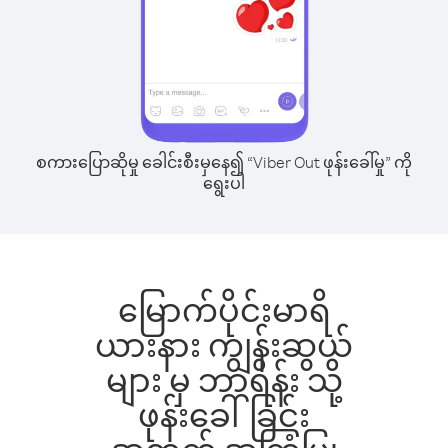
စကားပြောဆိုမှု ခေါင်းစီးမှနေ၍ “Viber Out ဖုန်းခေါ်မှု” ကို
ရွေးပါ
မြောက်ပိုင်းမာရိ
ယားနား ကျွန်းဆွယ်
များ မှ ဘာရိန်း သို့
ဖုန်းခေါ်ခြင်း