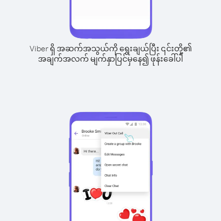
Viber ရှိ အဆက်အသွယ်ကို ရွေးချယ်ပြီး ၎င်းတို့၏
အချက်အလက် မျက်နှာပြင်မှနေ၍ ဖုန်းခေါ်ပါ