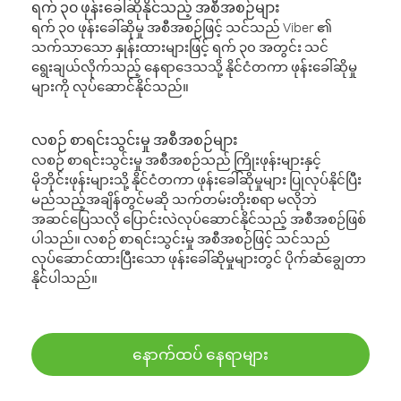
ရက် ၃၀ ဖုန်းခေါ်ဆိုနိုင်သည့် အစီအစဉ်များ
ရက် ၃၀ ဖုန်းခေါ်ဆိုမှု အစီအစဉ်ဖြင့် သင်သည် Viber ၏
သက်သာသော နှုန်းထားများဖြင့် ရက် ၃၀ အတွင်း သင်
ရွေးချယ်လိုက်သည့် နေရာဒေသသို့ နိုင်ငံတကာ ဖုန်းခေါ်ဆိုမှု
များကို လုပ်ဆောင်နိုင်သည်။
လစဉ် စာရင်းသွင်းမှု အစီအစဉ်များ
လစဉ် စာရင်းသွင်းမှု အစီအစဉ်သည် ကြိုးဖုန်းများနှင့်
မိုဘိုင်းဖုန်းများသို့ နိုင်ငံတကာ ဖုန်းခေါ်ဆိုမှုများ ပြုလုပ်နိုင်ပြီး
မည်သည့်အချိန်တွင်မဆို သက်တမ်းတိုးစရာ မလိုဘဲ
အဆင်ပြေသလို ပြောင်းလဲလုပ်ဆောင်နိုင်သည့် အစီအစဉ်ဖြစ်
ပါသည်။ လစဉ် စာရင်းသွင်းမှု အစီအစဉ်ဖြင့် သင်သည်
လုပ်ဆောင်ထားပြီးသော ဖုန်းခေါ်ဆိုမှုများတွင် ပိုက်ဆံချွေတာ
နိုင်ပါသည်။
နောက်ထပ် နေရာများ