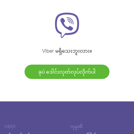
Viber မရှိသေးဘူးလား။
ခုပဲ ဒေါင်းလုတ်လုပ်လိုက်ပါ
VIBER
ကုမ္ပဏီ