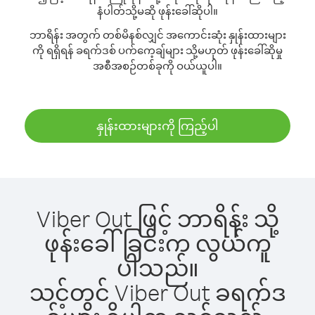
နံပါတ်သို့မဆို ဖုန်းခေါ်ဆိုပါ။
ဘာရိန်း အတွက် တစ်မိနစ်လျှင် အကောင်းဆုံး နှုန်းထားများ
ကို ရရှိရန် ခရက်ဒစ် ပက်ကေ့ချ်များ သို့မဟုတ် ဖုန်းခေါ်ဆိုမှု
အစီအစဉ်တစ်ခုကို ဝယ်ယူပါ။
နှုန်းထားများကို ကြည့်ပါ
Viber Out ဖြင့် ဘာရိန်း သို့
ဖုန်းခေါ်ခြင်းက လွယ်ကူ
ပါသည်။
သင့်တွင် Viber Out ခရက်ဒ