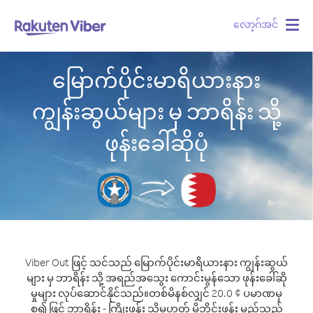
လော့ဂ်အင်
Togg
navig
မြောက်ပိုင်းမာရိယားနား
ကျွန်းဆွယ်များ မှ ဘာရိန်း သို့
ဖုန်းခေါ်ဆိုပုံ
Viber Out ဖြင့် သင်သည် မြောက်ပိုင်းမာရိယားနား ကျွန်းဆွယ်
များ မှ ဘာရိန်း သို့ အရည်အသွေး ကောင်းမွန်သော ဖုန်းခေါ်ဆို
မှုများ လုပ်ဆောင်နိုင်သည်။
တစ်မိနစ်လျှင် 20.0 ¢ ပမာဏမှ
စ၍ ဖြင့် ဘာရိန်း - ကြိုးဖုန်း သို့မဟုတ် မိုဘိုင်းဖုန်း မည်သည့်