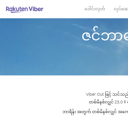
ဒေါင်းလုတ်
လုပ်ဆေ
ဇင်ဘာဘွေ
Viber Out ဖြင့် သင်သည
တစ်မိနစ်လျှင် 23.0 ¢ ပ
ဘာရိန်း အတွက် တစ်မိနစ်လျှင် အကောင်