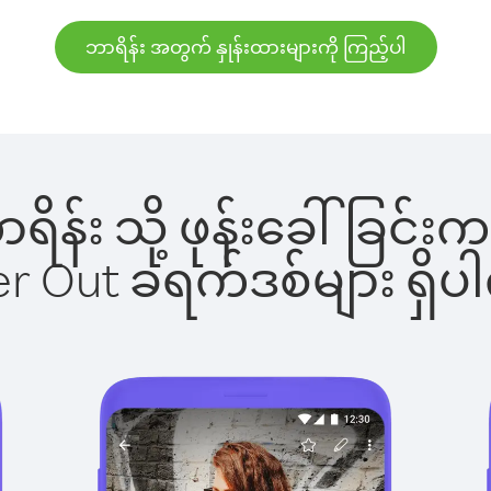
ဘာရိန်း အတွက် နှုန်းထားများကို ကြည့်ပါ
ဘာရိန်း သို့ ဖုန်းခေါ်ခြ
ber Out ခရက်ဒစ်များ ရှ