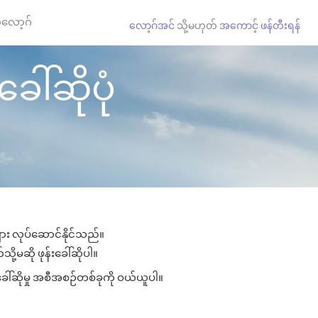
လော့ဂ်
လော့ဂ်အင်
သို့မဟုတ်
အကောင့် ဖန်တီးရန်
ေါ်ဆိုပုံ
ျား လုပ်ဆောင်နိုင်သည်။
ို့မဆို ဖုန်းခေါ်ဆိုပါ။
ခေါ်ဆိုမှု အစီအစဉ်တစ်ခုကို ဝယ်ယူပါ။