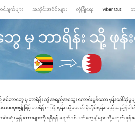
ာင်ချက်များ
အသိုင်းအဝိုင်းများ
လုံခြုံရေး
Viber Out
ဘ
 မှ ဘာရိန်း သို့ ဖုန်းခ
် ဇင်ဘာဘွေ မှ ဘာရိန်း သို့ အရည်အသွေး ကောင်းမွန်သော ဖုန်းခေါ်ဆိုမှုမ
မာဏမှစ၍ ဖြင့် ဘာရိန်း - ကြိုးဖုန်း သို့မဟုတ် မိုဘိုင်းဖုန်း မည်သည့်နံပါတ်သ
းဆုံး နှုန်းထားများကို ရရှိရန် ခရက်ဒစ် ပက်ကေ့ချ်များ သို့မဟုတ် ဖုန်း