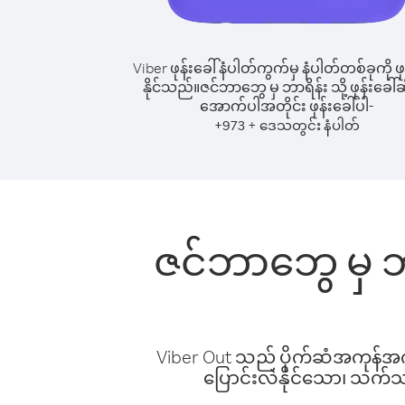
Viber ဖုန်းခေါ်နံပါတ်ကွက်မှ နံပါတ်တစ်ခုကို ဖု
နိုင်သည်။
ဇင်ဘာဘွေ မှ ဘာရိန်း သို့ ဖုန်းခေါ်ဆ
အောက်ပါအတိုင်း ဖုန်းခေါ်ပါ-
+
+
973
ဒေသတွင်း နံပါတ်
ဇင်ဘာဘွေ မှ ဘာ
Viber Out သည် ပိုက်ဆံအကုန်အကျ 
ပြောင်းလဲနိုင်သော၊ သက်သာသ