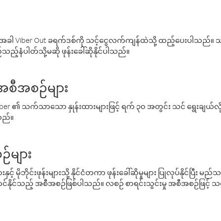
ါ Viber Out ခရက်ဒစ်ကို သင့်ငွေလက်ကျန်ထဲသို့ ထည့်ပေးပါသည်။ သင
ည့်နံပါတ်သို့မဆို ဖုန်းခေါ်ဆိုနိုင်ပါသည်။
် အစီအစဉ်များ
် Viber ၏ သက်သာသော နှုန်းထားများဖြင့် ရက် ၃၀ အတွင်း သင် ရွေးချယ်
်သည်။
ဉ်များ
့် မိုဘိုင်းဖုန်းများသို့ နိုင်ငံတကာ ဖုန်းခေါ်ဆိုမှုများ ပြုလုပ်နိုင်ပြီး
်နိုင်သည့် အစီအစဉ်ဖြစ်ပါသည်။ လစဉ် စာရင်းသွင်းမှု အစီအစဉ်ဖြင့်