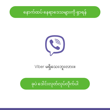
နောက်ထပ် နေရာဒေသများကို ရှာရန်
Viber မရှိသေးဘူးလား။
ခုပဲ ဒေါင်းလုတ်လုပ်လိုက်ပါ