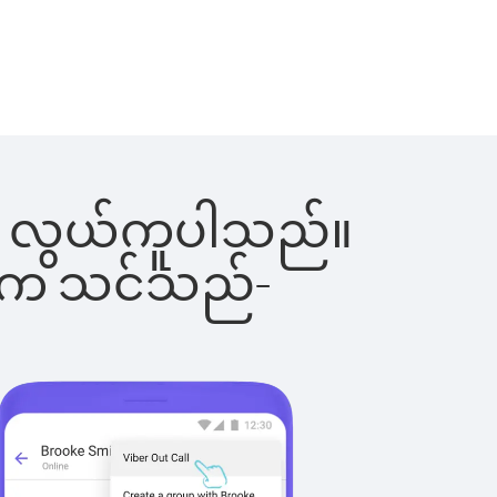
င်းက လွယ်ကူပါသည်။
ိပါက သင်သည်-