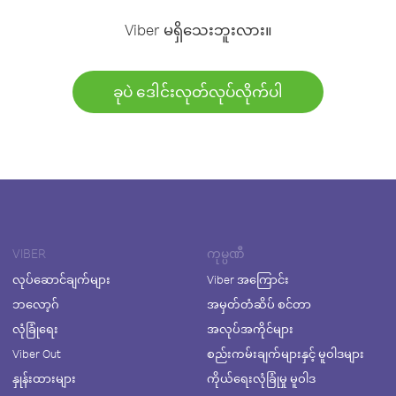
Viber မရှိသေးဘူးလား။
ခုပဲ ဒေါင်းလုတ်လုပ်လိုက်ပါ
VIBER
ကုမ္ပဏီ
လုပ်ဆောင်ချက်များ
Viber အကြောင်း
ဘလော့ဂ်
အမှတ်တံဆိပ် စင်တာ
လုံခြုံရေး
အလုပ်အကိုင်များ
Viber Out
စည်းကမ်းချက်များနှင့် မူဝါဒများ
နှုန်းထားများ
ကိုယ်ရေးလုံခြုံမှု မူဝါဒ