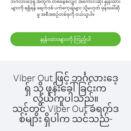
ဘင်္ဂလားဒေ့ရှ် အတွက် တစ်မိနစ်လျှင် အကောင်းဆုံး နှုန်းထား
များကို ရရှိရန် ခရက်ဒစ် ပက်ကေ့ချ်များ သို့မဟုတ် ဖုန်းခေါ်ဆို
မှု အစီအစဉ်တစ်ခုကို ဝယ်ယူပါ။
နှုန်းထားများကို ကြည့်ပါ
Viber Out ဖြင့် ဘင်္ဂလားဒေ့
ရှ် သို့ ဖုန်းခေါ်ခြင်းက
လွယ်ကူပါသည်။
သင့်တွင် Viber Out ခရက်ဒ
စ်များ ရှိပါက သင်သည်-