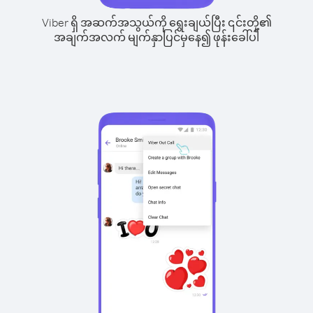
Viber ရှိ အဆက်အသွယ်ကို ရွေးချယ်ပြီး ၎င်းတို့၏
အချက်အလက် မျက်နှာပြင်မှနေ၍ ဖုန်းခေါ်ပါ