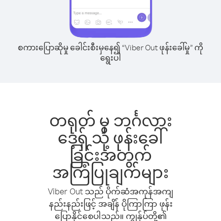
စကားပြောဆိုမှု ခေါင်းစီးမှနေ၍ “Viber Out ဖုန်းခေါ်မှု” ကို
ရွေးပါ
တရုတ် မှ ဘင်္ဂလား
ဒေ့ရှ် သို့ ဖုန်းခေါ်
ခြင်းအတွက်
အကြံပြုချက်များ
Viber Out သည် ပိုက်ဆံအကုန်အကျ
နည်းနည်းဖြင့် အချိန် ပိုကြာကြာ ဖုန်း
ပြောနိုင်စေပါသည်။ ကျွန်ုပ်တို့၏