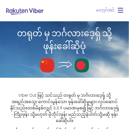
လော့ဂ်အင်
Togg
navig
တရုတ် မှ ဘင်္ဂလားဒေ့ရှ် သို့
ဖုန်းခေါ်ဆိုပုံ
Viber Out ဖြင့် သင်သည် တရုတ် မှ ဘင်္ဂလားဒေ့ရှ် သို့
အရည်အသွေး ကောင်းမွန်သော ဖုန်းခေါ်ဆိုမှုများ လုပ်ဆောင်
နိုင်သည်။
တစ်မိနစ်လျှင် 3.5 ¢ ပမာဏမှစ၍ ဖြင့် ဘင်္ဂလားဒေ့ရှ်
- ကြိုးဖုန်း သို့မဟုတ် မိုဘိုင်းဖုန်း မည်သည့်နံပါတ်သို့မဆို ဖုန်း
ခေါ်ဆိုပါ။