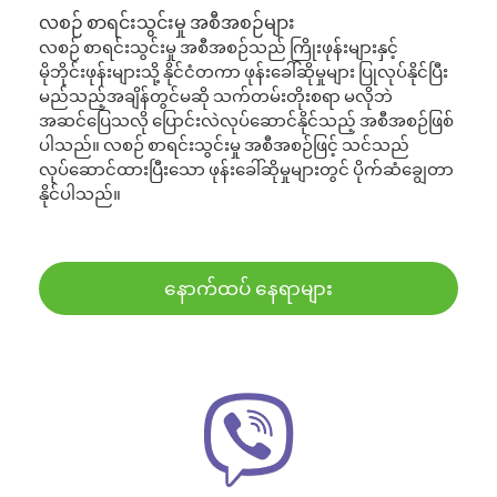
လစဉ် စာရင်းသွင်းမှု အစီအစဉ်များ
လစဉ် စာရင်းသွင်းမှု အစီအစဉ်သည် ကြိုးဖုန်းများနှင့်
မိုဘိုင်းဖုန်းများသို့ နိုင်ငံတကာ ဖုန်းခေါ်ဆိုမှုများ ပြုလုပ်နိုင်ပြီး
မည်သည့်အချိန်တွင်မဆို သက်တမ်းတိုးစရာ မလိုဘဲ
အဆင်ပြေသလို ပြောင်းလဲလုပ်ဆောင်နိုင်သည့် အစီအစဉ်ဖြစ်
ပါသည်။ လစဉ် စာရင်းသွင်းမှု အစီအစဉ်ဖြင့် သင်သည်
လုပ်ဆောင်ထားပြီးသော ဖုန်းခေါ်ဆိုမှုများတွင် ပိုက်ဆံချွေတာ
နိုင်ပါသည်။
နောက်ထပ် နေရာများ