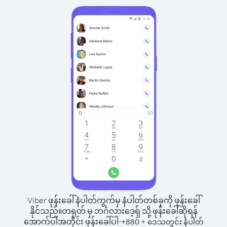
Viber ဖုန်းခေါ်နံပါတ်ကွက်မှ နံပါတ်တစ်ခုကို ဖုန်းခေါ်
နိုင်သည်။
တရုတ် မှ ဘင်္ဂလားဒေ့ရှ် သို့ ဖုန်းခေါ်ဆိုရန်
အောက်ပါအတိုင်း ဖုန်းခေါ်ပါ-
+
+
880
ဒေသတွင်း နံပါတ်