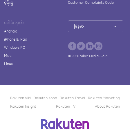
ပံ့ပိုးမှု
Customer Complaints Code
ဒေါင်းလုတ်
မြန်မာ
Android
iPhone & iPad
Windows PC
Mac
©
2026
Viber Media S.à r.l.
Linux
Rakuten Viki
Rakuten Kobo
Rakuten Travel
Rakuten Marketing
Rakuten Insight
Rakuten TV
About Rakuten