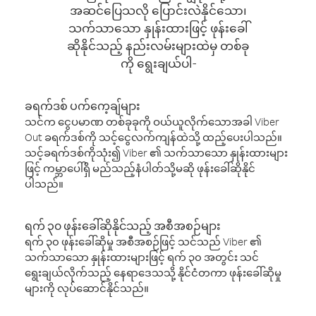
အဆင်ပြေသလို ပြောင်းလဲနိုင်သော၊
သက်သာသော နှုန်းထားဖြင့် ဖုန်းခေါ်
ဆိုနိုင်သည့် နည်းလမ်းများထဲမှ တစ်ခု
ကို ရွေးချယ်ပါ-
ခရက်ဒစ် ပက်ကေ့ချ်များ
သင်က ငွေပမာဏ တစ်ခုခုကို ဝယ်ယူလိုက်သောအခါ Viber
Out ခရက်ဒစ်ကို သင့်ငွေလက်ကျန်ထဲသို့ ထည့်ပေးပါသည်။
သင့်ခရက်ဒစ်ကိုသုံး၍ Viber ၏ သက်သာသော နှုန်းထားများ
ဖြင့် ကမ္ဘာပေါ်ရှိ မည်သည့်နံပါတ်သို့မဆို ဖုန်းခေါ်ဆိုနိုင်
ပါသည်။
ရက် ၃၀ ဖုန်းခေါ်ဆိုနိုင်သည့် အစီအစဉ်များ
ရက် ၃၀ ဖုန်းခေါ်ဆိုမှု အစီအစဉ်ဖြင့် သင်သည် Viber ၏
သက်သာသော နှုန်းထားများဖြင့် ရက် ၃၀ အတွင်း သင်
ရွေးချယ်လိုက်သည့် နေရာဒေသသို့ နိုင်ငံတကာ ဖုန်းခေါ်ဆိုမှု
များကို လုပ်ဆောင်နိုင်သည်။