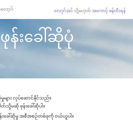
လော့ဂ်
လော့ဂ်အင်
သို့မဟုတ်
အကောင့် ဖန်တီးရန်
န်းခေါ်ဆိုပုံ
မှုများ လုပ်ဆောင်နိုင်သည်။
တ်သို့မဆို ဖုန်းခေါ်ဆိုပါ။
န်းခေါ်ဆိုမှု အစီအစဉ်တစ်ခုကို ဝယ်ယူပါ။