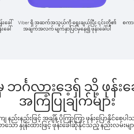
န်းခေါ်
Viber ရှိ အဆက်အသွယ်ကို ရွေးချယ်ပြီး ၎င်းတို့၏
စကားပ
်းခေါ်
အချက်အလက် မျက်နှာပြင်မှနေ၍ ဖုန်းခေါ်ပါ
ဘင်္ဂလားဒေ့ရှ် သို့ ဖုန်
အကြံပြုချက်များ
နည်းနည်းဖြင့် အချိန် ပိုကြာကြာ ဖုန်းပြောနိုင်စေပ
ော နှုန်းထားဖြင့် ဖုန်းခေါ်ဆိုနိုင်သည့် နည်းလမ်းမျာ