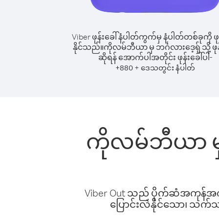
Viber ဖုန်းခေါ်နံပါတ်ကွက်မှ နံပါတ်တစ်ခုကို ဖု
နိုင်သည်။
ကိုလမ်ဘီယာ မှ ဘင်္ဂလားဒေ့ရှ် သို့ ဖုန
ဆိုရန် အောက်ပါအတိုင်း ဖုန်းခေါ်ပါ-
+
+
880
ဒေသတွင်း နံပါတ်
ကိုလမ်ဘီယာ မှ 
Viber Out သည် ပိုက်ဆံအကုန်အကျ 
ပြောင်းလဲနိုင်သော၊ သက်သာသ