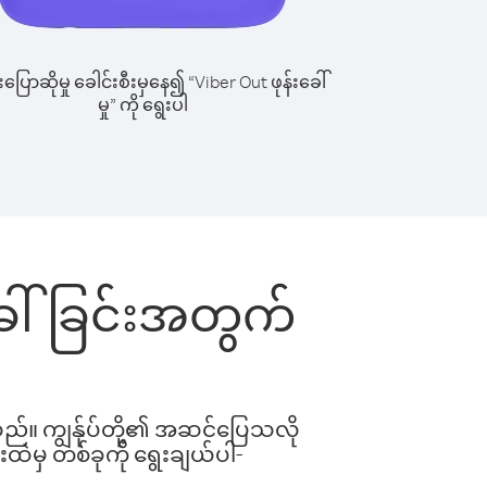
ြောဆိုမှု ခေါင်းစီးမှနေ၍ “Viber Out ဖုန်းခေါ်
မှု” ကို ရွေးပါ
းခေါ်ခြင်းအတွက်
ါသည်။ ကျွန်ုပ်တို့၏ အဆင်ပြေသလို
းထဲမှ တစ်ခုကို ရွေးချယ်ပါ-