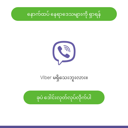
နောက်ထပ် နေရာဒေသများကို ရှာရန်
Viber မရှိသေးဘူးလား။
ခုပဲ ဒေါင်းလုတ်လုပ်လိုက်ပါ