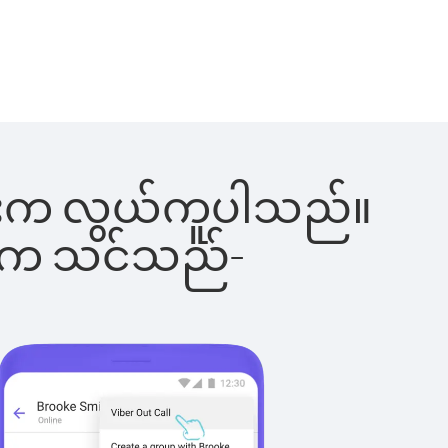
်ခြင်းက လွယ်ကူပါသည်။
ိပါက သင်သည်-