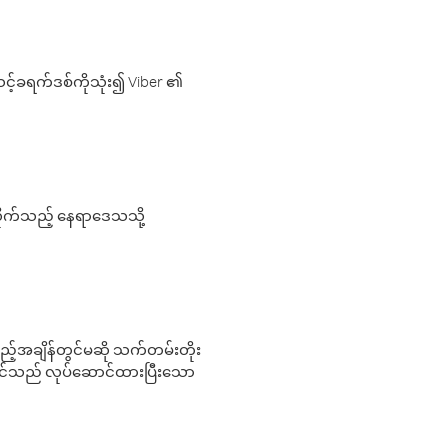
့်ခရက်ဒစ်ကိုသုံး၍ Viber ၏
လိုက်သည့် နေရာဒေသသို့
 မည်သည့်အချိန်တွင်မဆို သက်တမ်းတိုး
 သင်သည် လုပ်ဆောင်ထားပြီးသော