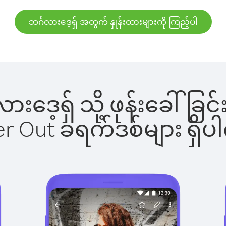
ဘင်္ဂလားဒေ့ရှ် အတွက် နှုန်းထားများကို ကြည့်ပါ
္ဂလားဒေ့ရှ် သို့ ဖုန်းခေါ
ber Out ခရက်ဒစ်များ ရှ