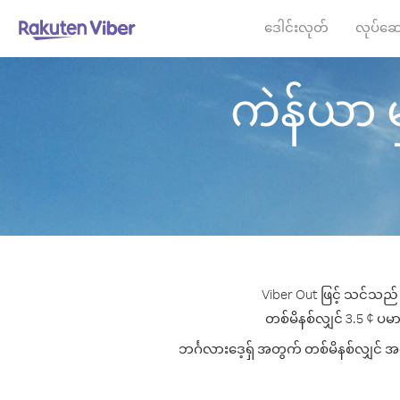
ဒေါင်းလုတ်
လုပ်ဆေ
ကဲန်ယာ မှ 
Viber Out ဖြင့် သင်သည် 
တစ်မိနစ်လျှင် 3.5 ¢ ပမာဏမ
ဘင်္ဂလားဒေ့ရှ် အတွက် တစ်မိနစ်လျှင် အက