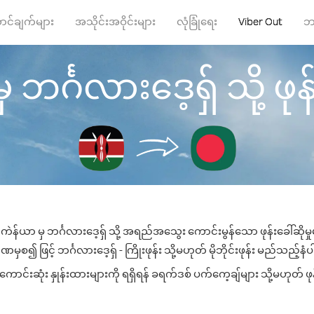
ာင်ချက်များ
အသိုင်းအဝိုင်းများ
လုံခြုံရေး
Viber Out
ဘ
ဘင်္ဂလားဒေ့ရှ် သို့ ဖုန်
ကဲန်ယာ မှ ဘင်္ဂလားဒေ့ရှ် သို့ အရည်အသွေး ကောင်းမွန်သော ဖုန်းခေါ်ဆိုမှ
ှစ၍ ဖြင့် ဘင်္ဂလားဒေ့ရှ် - ကြိုးဖုန်း သို့မဟုတ် မိုဘိုင်းဖုန်း မည်သည့်နံပါ
ောင်းဆုံး နှုန်းထားများကို ရရှိရန် ခရက်ဒစ် ပက်ကေ့ချ်များ သို့မဟုတ် ဖု