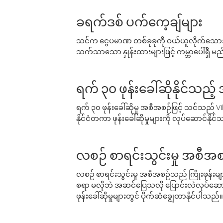
ခရက်ဒစ် ပက်ကေ့ချ်များ
သင်က ငွေပမာဏ တစ်ခုခုကို ဝယ်ယူလိုက်သောအခ
သက်သာသော နှုန်းထားများဖြင့် ကမ္ဘာပေါ်ရှိ မည်သ
ရက် ၃၀ ဖုန်းခေါ်ဆိုနိုင်သည့
ရက် ၃၀ ဖုန်းခေါ်ဆိုမှု အစီအစဉ်ဖြင့် သင်သည
နိုင်ငံတကာ ဖုန်းခေါ်ဆိုမှုများကို လုပ်ဆောင်နိုင
လစဉ် စာရင်းသွင်းမှု အစီအစ
လစဉ် စာရင်းသွင်းမှု အစီအစဉ်သည် ကြိုးဖုန်းများနှင
စရာ မလိုဘဲ အဆင်ပြေသလို ပြောင်းလဲလုပ်ဆောင
ဖုန်းခေါ်ဆိုမှုများတွင် ပိုက်ဆံချွေတာနိုင်ပါသည်။