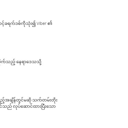
့်ခရက်ဒစ်ကိုသုံး၍ Viber ၏
လိုက်သည့် နေရာဒေသသို့
 မည်သည့်အချိန်တွင်မဆို သက်တမ်းတိုး
 သင်သည် လုပ်ဆောင်ထားပြီးသော