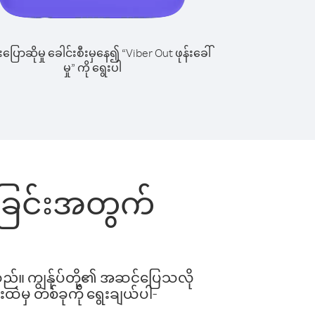
ြောဆိုမှု ခေါင်းစီးမှနေ၍ “Viber Out ဖုန်းခေါ်
မှု” ကို ရွေးပါ
ေါ်ခြင်းအတွက်
ါသည်။ ကျွန်ုပ်တို့၏ အဆင်ပြေသလို
းထဲမှ တစ်ခုကို ရွေးချယ်ပါ-