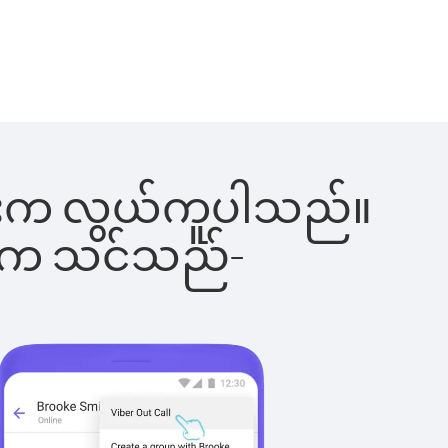
်ခြင်းက လွယ်ကူပါသည်။
ိပါက သင်သည်-