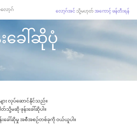
လော့ဂ်
လော့ဂ်အင်
သို့မဟုတ်
အကောင့် ဖန်တီးရန်
းခေါ်ဆိုပုံ
ုများ လုပ်ဆောင်နိုင်သည်။
တ်သို့မဆို ဖုန်းခေါ်ဆိုပါ။
န်းခေါ်ဆိုမှု အစီအစဉ်တစ်ခုကို ဝယ်ယူပါ။