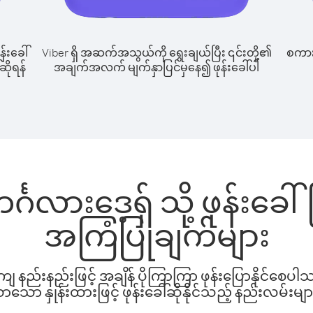
န်းခေါ်
Viber ရှိ အဆက်အသွယ်ကို ရွေးချယ်ပြီး ၎င်းတို့၏
စကားပ
်ဆိုရန်
အချက်အလက် မျက်နှာပြင်မှနေ၍ ဖုန်းခေါ်ပါ
်္ဂလားဒေ့ရှ် သို့ ဖုန်းခ
အကြံပြုချက်များ
နည်းနည်းဖြင့် အချိန် ပိုကြာကြာ ဖုန်းပြောနိုင်စေပ
ော နှုန်းထားဖြင့် ဖုန်းခေါ်ဆိုနိုင်သည့် နည်းလမ်းမျာ