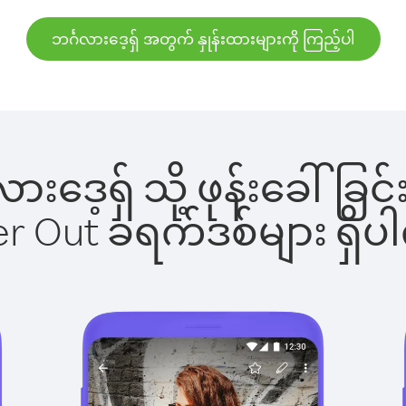
ဘင်္ဂလားဒေ့ရှ် အတွက် နှုန်းထားများကို ကြည့်ပါ
္ဂလားဒေ့ရှ် သို့ ဖုန်းခေါ
ber Out ခရက်ဒစ်များ ရှ