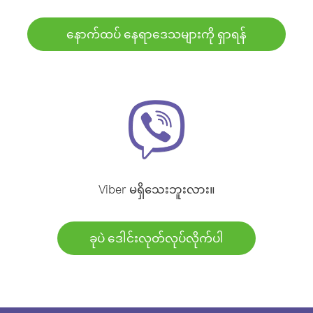
နောက်ထပ် နေရာဒေသများကို ရှာရန်
Viber မရှိသေးဘူးလား။
ခုပဲ ဒေါင်းလုတ်လုပ်လိုက်ပါ