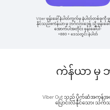
Viber ဖုန်းခေါ်နံပါတ်ကွက်မှ နံပါတ်တစ်ခုကို ဖု
နိုင်သည်။
ကဲန်ယာ မှ ဘင်္ဂလားဒေ့ရှ် သို့ ဖုန်းခေါ
အောက်ပါအတိုင်း ဖုန်းခေါ်ပါ-
+
+
880
ဒေသတွင်း နံပါတ်
ကဲန်ယာ မှ ဘင
Viber Out သည် ပိုက်ဆံအကုန်အကျ 
ပြောင်းလဲနိုင်သော၊ သက်သာသ