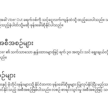
ါ Viber Out ခရက်ဒစ်ကို သင့်ငွေလက်ကျန်ထဲသို့ ထည့်ပေးပါသည်။ သင
ည့်နံပါတ်သို့မဆို ဖုန်းခေါ်ဆိုနိုင်ပါသည်။
် အစီအစဉ်များ
် Viber ၏ သက်သာသော နှုန်းထားများဖြင့် ရက် ၃၀ အတွင်း သင် ရွေးချယ်
်သည်။
ဉ်များ
့် မိုဘိုင်းဖုန်းများသို့ နိုင်ငံတကာ ဖုန်းခေါ်ဆိုမှုများ ပြုလုပ်နိုင်ပြီး
်နိုင်သည့် အစီအစဉ်ဖြစ်ပါသည်။ လစဉ် စာရင်းသွင်းမှု အစီအစဉ်ဖြင့်