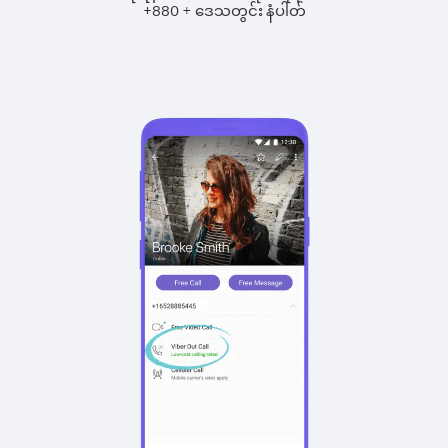
+
+
880
ဒေသတွင်း နံပါတ်