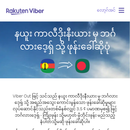
လော့ဂ်အင်
Togg
navig
နယူး ကာလီဒိုးနီးယား မှ ဘင်္ဂ
လားဒေ့ရှ် သို့ ဖုန်းခေါ်ဆိုပုံ
Viber Out ဖြင့် သင်သည် နယူး ကာလီဒိုးနီးယား မှ ဘင်္ဂလား
ဒေ့ရှ် သို့ အရည်အသွေး ကောင်းမွန်သော ဖုန်းခေါ်ဆိုမှုများ
လုပ်ဆောင်နိုင်သည်။
တစ်မိနစ်လျှင် 3.5 ¢ ပမာဏမှစ၍ ဖြင့်
ဘင်္ဂလားဒေ့ရှ် - ကြိုးဖုန်း သို့မဟုတ် မိုဘိုင်းဖုန်း မည်သည့်
နံပါတ်သို့မဆို ဖုန်းခေါ်ဆိုပါ။