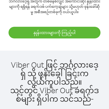
ဘင်္ဂလားဒေ့ရှ် အတွက် တစ်မိနစ်လျှင် အကောင်းဆုံး နှုန်းထား
များကို ရရှိရန် ခရက်ဒစ် ပက်ကေ့ချ်များ သို့မဟုတ် ဖုန်းခေါ်ဆို
မှု အစီအစဉ်တစ်ခုကို ဝယ်ယူပါ။
နှုန်းထားများကို ကြည့်ပါ
Viber Out ဖြင့် ဘင်္ဂလားဒေ့
ရှ် သို့ ဖုန်းခေါ်ခြင်းက
လွယ်ကူပါသည်။
သင့်တွင် Viber Out ခရက်ဒ
စ်များ ရှိပါက သင်သည်-