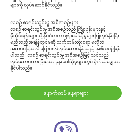
များကို လုပ်ဆောင်နိုင်သည်။
လစဉ် စာရင်းသွင်းမှု အစီအစဉ်များ
လစဉ် စာရင်းသွင်းမှု အစီအစဉ်သည် ကြိုးဖုန်းများနှင့်
မိုဘိုင်းဖုန်းများသို့ နိုင်ငံတကာ ဖုန်းခေါ်ဆိုမှုများ ပြုလုပ်နိုင်ပြီး
မည်သည့်အချိန်တွင်မဆို သက်တမ်းတိုးစရာ မလိုဘဲ
အဆင်ပြေသလို ပြောင်းလဲလုပ်ဆောင်နိုင်သည့် အစီအစဉ်ဖြစ်
ပါသည်။ လစဉ် စာရင်းသွင်းမှု အစီအစဉ်ဖြင့် သင်သည်
လုပ်ဆောင်ထားပြီးသော ဖုန်းခေါ်ဆိုမှုများတွင် ပိုက်ဆံချွေတာ
နိုင်ပါသည်။
နောက်ထပ် နေရာများ