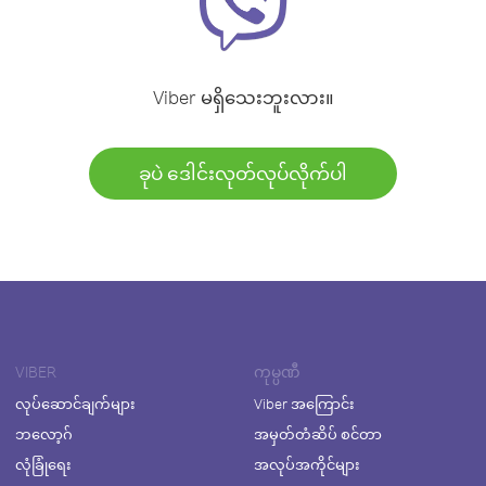
Viber မရှိသေးဘူးလား။
ခုပဲ ဒေါင်းလုတ်လုပ်လိုက်ပါ
VIBER
ကုမ္ပဏီ
လုပ်ဆောင်ချက်များ
Viber အကြောင်း
ဘလော့ဂ်
အမှတ်တံဆိပ် စင်တာ
လုံခြုံရေး
အလုပ်အကိုင်များ