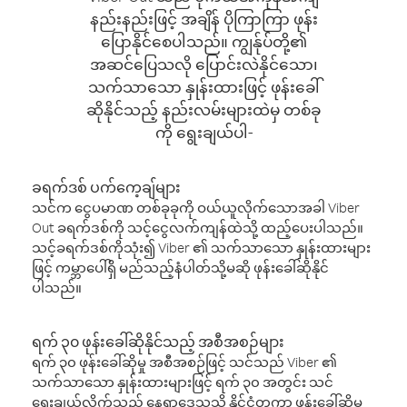
နည်းနည်းဖြင့် အချိန် ပိုကြာကြာ ဖုန်း
ပြောနိုင်စေပါသည်။ ကျွန်ုပ်တို့၏
အဆင်ပြေသလို ပြောင်းလဲနိုင်သော၊
သက်သာသော နှုန်းထားဖြင့် ဖုန်းခေါ်
ဆိုနိုင်သည့် နည်းလမ်းများထဲမှ တစ်ခု
ကို ရွေးချယ်ပါ-
ခရက်ဒစ် ပက်ကေ့ချ်များ
သင်က ငွေပမာဏ တစ်ခုခုကို ဝယ်ယူလိုက်သောအခါ Viber
Out ခရက်ဒစ်ကို သင့်ငွေလက်ကျန်ထဲသို့ ထည့်ပေးပါသည်။
သင့်ခရက်ဒစ်ကိုသုံး၍ Viber ၏ သက်သာသော နှုန်းထားများ
ဖြင့် ကမ္ဘာပေါ်ရှိ မည်သည့်နံပါတ်သို့မဆို ဖုန်းခေါ်ဆိုနိုင်
ပါသည်။
ရက် ၃၀ ဖုန်းခေါ်ဆိုနိုင်သည့် အစီအစဉ်များ
ရက် ၃၀ ဖုန်းခေါ်ဆိုမှု အစီအစဉ်ဖြင့် သင်သည် Viber ၏
သက်သာသော နှုန်းထားများဖြင့် ရက် ၃၀ အတွင်း သင်
ရွေးချယ်လိုက်သည့် နေရာဒေသသို့ နိုင်ငံတကာ ဖုန်းခေါ်ဆိုမှု