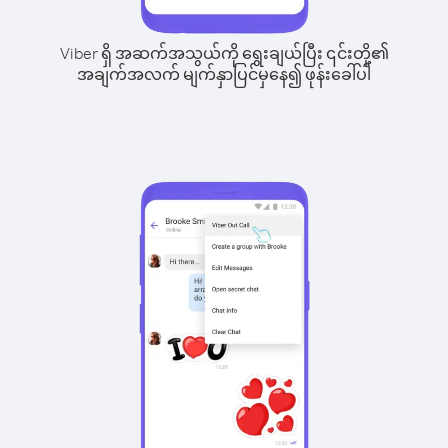
Viber ရှိ အဆက်အသွယ်ကို ရွေးချယ်ပြီး ၎င်းတို့၏
အချက်အလက် မျက်နှာပြင်မှနေ၍ ဖုန်းခေါ်ပါ