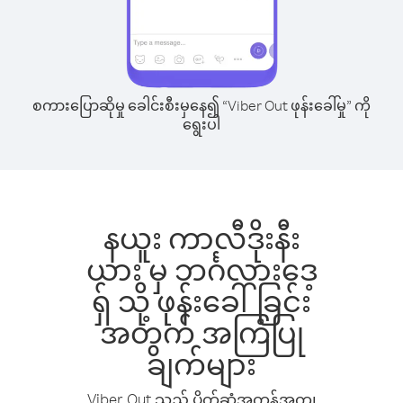
စကားပြောဆိုမှု ခေါင်းစီးမှနေ၍ “Viber Out ဖုန်းခေါ်မှု” ကို
ရွေးပါ
နယူး ကာလီဒိုးနီး
ယား မှ ဘင်္ဂလားဒေ့
ရှ် သို့ ဖုန်းခေါ်ခြင်း
အတွက် အကြံပြု
ချက်များ
Viber Out သည် ပိုက်ဆံအကုန်အကျ