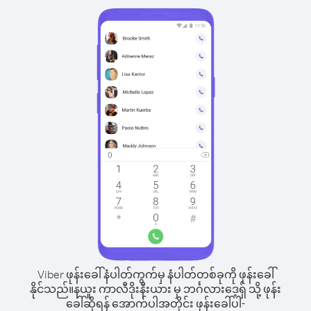
Viber ဖုန်းခေါ်နံပါတ်ကွက်မှ နံပါတ်တစ်ခုကို ဖုန်းခေါ်
နိုင်သည်။
နယူး ကာလီဒိုးနီးယား မှ ဘင်္ဂလားဒေ့ရှ် သို့ ဖုန်း
ခေါ်ဆိုရန် အောက်ပါအတိုင်း ဖုန်းခေါ်ပါ-