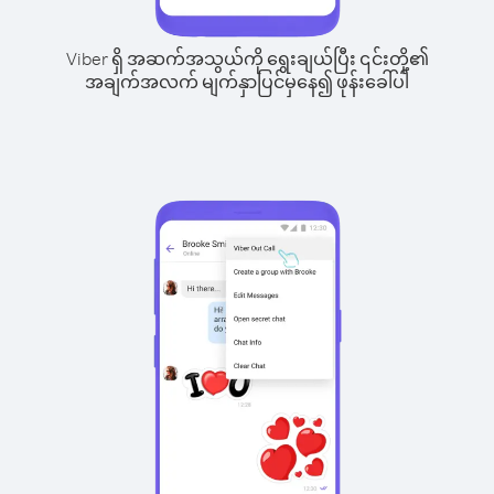
Viber ရှိ အဆက်အသွယ်ကို ရွေးချယ်ပြီး ၎င်းတို့၏
အချက်အလက် မျက်နှာပြင်မှနေ၍ ဖုန်းခေါ်ပါ