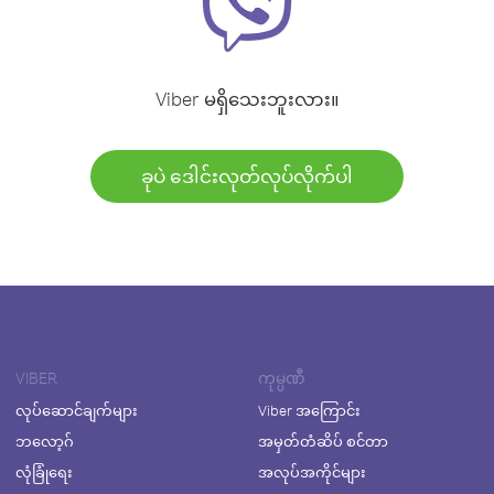
Viber မရှိသေးဘူးလား။
ခုပဲ ဒေါင်းလုတ်လုပ်လိုက်ပါ
VIBER
ကုမ္ပဏီ
လုပ်ဆောင်ချက်များ
Viber အကြောင်း
ဘလော့ဂ်
အမှတ်တံဆိပ် စင်တာ
လုံခြုံရေး
အလုပ်အကိုင်များ