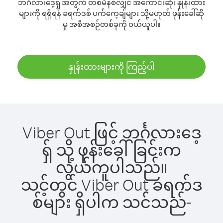
ဘင်္ဂလားဒေ့ရှ် အတွက် တစ်မိနစ်လျှင် အကောင်းဆုံး နှုန်းထား
များကို ရရှိရန် ခရက်ဒစ် ပက်ကေ့ချ်များ သို့မဟုတ် ဖုန်းခေါ်ဆို
မှု အစီအစဉ်တစ်ခုကို ဝယ်ယူပါ။
နှုန်းထားများကို ကြည့်ပါ
Viber Out ဖြင့် ဘင်္ဂလားဒေ့
ရှ် သို့ ဖုန်းခေါ်ခြင်းက
လွယ်ကူပါသည်။
သင့်တွင် Viber Out ခရက်ဒ
စ်များ ရှိပါက သင်သည်-