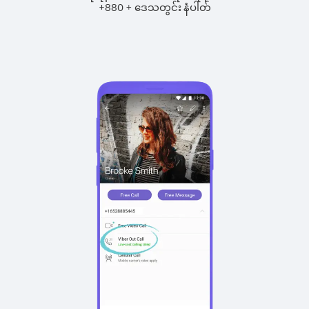
+
+
880
ဒေသတွင်း နံပါတ်