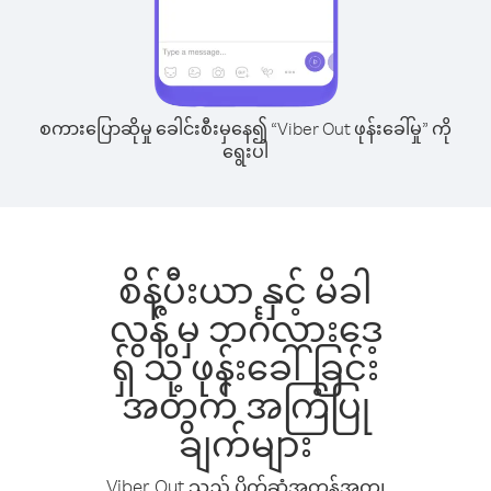
စကားပြောဆိုမှု ခေါင်းစီးမှနေ၍ “Viber Out ဖုန်းခေါ်မှု” ကို
ရွေးပါ
စိန့်ပီးယာ နှင့် မိခါ
လွန် မှ ဘင်္ဂလားဒေ့
ရှ် သို့ ဖုန်းခေါ်ခြင်း
အတွက် အကြံပြု
ချက်များ
Viber Out သည် ပိုက်ဆံအကုန်အကျ