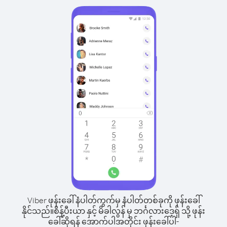
Viber ဖုန်းခေါ်နံပါတ်ကွက်မှ နံပါတ်တစ်ခုကို ဖုန်းခေါ်
နိုင်သည်။
စိန့်ပီးယာ နှင့် မိခါလွန် မှ ဘင်္ဂလားဒေ့ရှ် သို့ ဖုန်း
ခေါ်ဆိုရန် အောက်ပါအတိုင်း ဖုန်းခေါ်ပါ-