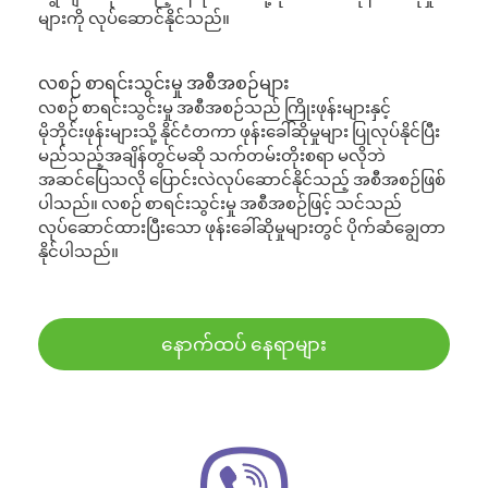
များကို လုပ်ဆောင်နိုင်သည်။
လစဉ် စာရင်းသွင်းမှု အစီအစဉ်များ
လစဉ် စာရင်းသွင်းမှု အစီအစဉ်သည် ကြိုးဖုန်းများနှင့်
မိုဘိုင်းဖုန်းများသို့ နိုင်ငံတကာ ဖုန်းခေါ်ဆိုမှုများ ပြုလုပ်နိုင်ပြီး
မည်သည့်အချိန်တွင်မဆို သက်တမ်းတိုးစရာ မလိုဘဲ
အဆင်ပြေသလို ပြောင်းလဲလုပ်ဆောင်နိုင်သည့် အစီအစဉ်ဖြစ်
ပါသည်။ လစဉ် စာရင်းသွင်းမှု အစီအစဉ်ဖြင့် သင်သည်
လုပ်ဆောင်ထားပြီးသော ဖုန်းခေါ်ဆိုမှုများတွင် ပိုက်ဆံချွေတာ
နိုင်ပါသည်။
နောက်ထပ် နေရာများ