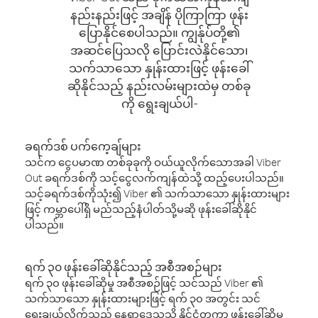
နည်းနည်းဖြင့် အချိန် ပိုကြာကြာ ဖုန်း
ပြောနိုင်စေပါသည်။ ကျွန်ုပ်တို့၏
အဆင်ပြေသလို ပြောင်းလဲနိုင်သော၊
သက်သာသော နှုန်းထားဖြင့် ဖုန်းခေါ်
ဆိုနိုင်သည့် နည်းလမ်းများထဲမှ တစ်ခု
ကို ရွေးချယ်ပါ-
ခရက်ဒစ် ပက်ကေ့ချ်များ
သင်က ငွေပမာဏ တစ်ခုခုကို ဝယ်ယူလိုက်သောအခါ Viber
Out ခရက်ဒစ်ကို သင့်ငွေလက်ကျန်ထဲသို့ ထည့်ပေးပါသည်။
သင့်ခရက်ဒစ်ကိုသုံး၍ Viber ၏ သက်သာသော နှုန်းထားများ
ဖြင့် ကမ္ဘာပေါ်ရှိ မည်သည့်နံပါတ်သို့မဆို ဖုန်းခေါ်ဆိုနိုင်
ပါသည်။
ရက် ၃၀ ဖုန်းခေါ်ဆိုနိုင်သည့် အစီအစဉ်များ
ရက် ၃၀ ဖုန်းခေါ်ဆိုမှု အစီအစဉ်ဖြင့် သင်သည် Viber ၏
သက်သာသော နှုန်းထားများဖြင့် ရက် ၃၀ အတွင်း သင်
ရွေးချယ်လိုက်သည့် နေရာဒေသသို့ နိုင်ငံတကာ ဖုန်းခေါ်ဆိုမှု