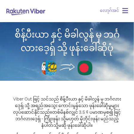
လော့ဂ်အင်
Togg
navig
စိန့်ပီးယာ နှင့် မိခါလွန် မှ ဘင်္ဂ
လားဒေ့ရှ် သို့ ဖုန်းခေါ်ဆိုပုံ
Viber Out ဖြင့် သင်သည် စိန့်ပီးယာ နှင့် မိခါလွန် မှ ဘင်္ဂလား
ဒေ့ရှ် သို့ အရည်အသွေး ကောင်းမွန်သော ဖုန်းခေါ်ဆိုမှုများ
လုပ်ဆောင်နိုင်သည်။
တစ်မိနစ်လျှင် 3.5 ¢ ပမာဏမှစ၍ ဖြင့်
ဘင်္ဂလားဒေ့ရှ် - ကြိုးဖုန်း သို့မဟုတ် မိုဘိုင်းဖုန်း မည်သည့်
နံပါတ်သို့မဆို ဖုန်းခေါ်ဆိုပါ။