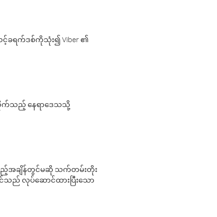
့်ခရက်ဒစ်ကိုသုံး၍ Viber ၏
လိုက်သည့် နေရာဒေသသို့
 မည်သည့်အချိန်တွင်မဆို သက်တမ်းတိုး
 သင်သည် လုပ်ဆောင်ထားပြီးသော