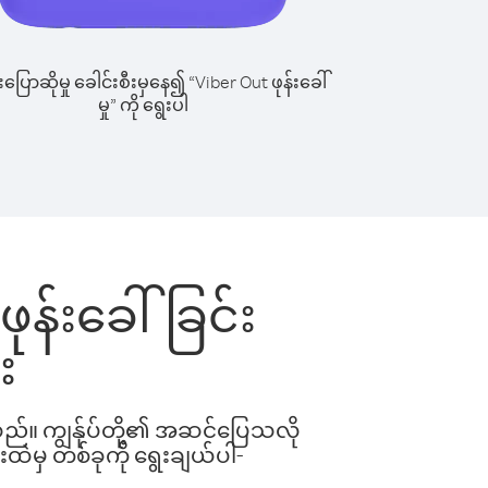
ြောဆိုမှု ခေါင်းစီးမှနေ၍ “Viber Out ဖုန်းခေါ်
မှု” ကို ရွေးပါ
ဖုန်းခေါ်ခြင်း
း
ါသည်။ ကျွန်ုပ်တို့၏ အဆင်ပြေသလို
းထဲမှ တစ်ခုကို ရွေးချယ်ပါ-