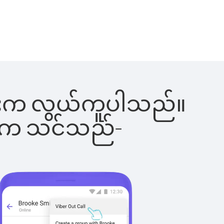
်ခြင်းက လွယ်ကူပါသည်။
ိပါက သင်သည်-