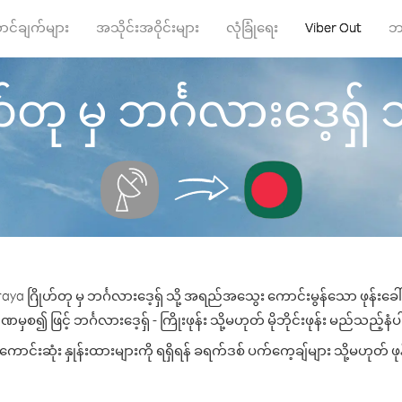
ာင်ချက်များ
အသိုင်းအဝိုင်းများ
လုံခြုံရေး
Viber Out
ဘ
ု မှ ဘင်္ဂလားဒေ့ရှ် သို့
ya ဂြိုဟ်တု မှ ဘင်္ဂလားဒေ့ရှ် သို့ အရည်အသွေး ကောင်းမွန်သော ဖုန်းခေါ်
ှစ၍ ဖြင့် ဘင်္ဂလားဒေ့ရှ် - ကြိုးဖုန်း သို့မဟုတ် မိုဘိုင်းဖုန်း မည်သည့်နံပါ
ောင်းဆုံး နှုန်းထားများကို ရရှိရန် ခရက်ဒစ် ပက်ကေ့ချ်များ သို့မဟုတ် ဖု