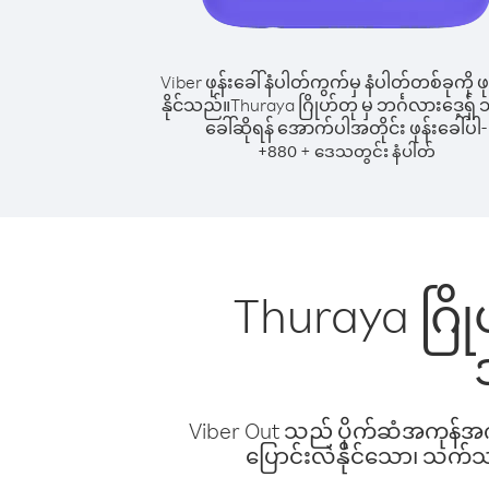
Viber ဖုန်းခေါ်နံပါတ်ကွက်မှ နံပါတ်တစ်ခုကို ဖု
နိုင်သည်။
Thuraya ဂြိုဟ်တု မှ ဘင်္ဂလားဒေ့ရှ် သို
ခေါ်ဆိုရန် အောက်ပါအတိုင်း ဖုန်းခေါ်ပါ-
+
+
880
ဒေသတွင်း နံပါတ်
Thuraya ဂြိုဟ
Viber Out သည် ပိုက်ဆံအကုန်အကျ 
ပြောင်းလဲနိုင်သော၊ သက်သာသ