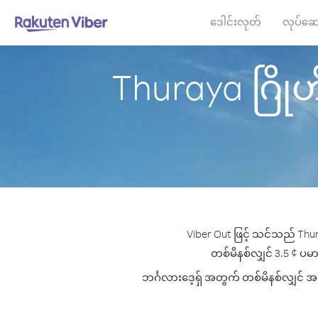
ဒေါင်းလုတ်
လုပ်ဆေ
Thuraya ဂြိုဟ်တ
Viber Out ဖြင့် သင်သည် Thura
တစ်မိနစ်လျှင် 3.5 ¢ ပမာဏမ
ဘင်္ဂလားဒေ့ရှ် အတွက် တစ်မိနစ်လျှင် အက