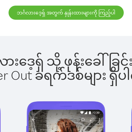
ဘင်္ဂလားဒေ့ရှ် အတွက် နှုန်းထားများကို ကြည့်ပါ
္ဂလားဒေ့ရှ် သို့ ဖုန်းခေါ
ber Out ခရက်ဒစ်များ ရှ