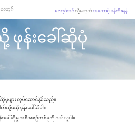
လော့ဂ်
လော့ဂ်အင်
သို့မဟုတ်
အကောင့် ဖန်တီးရန်
 ဖုန်းခေါ်ဆိုပုံ
ဆိုမှုများ လုပ်ဆောင်နိုင်သည်။
တ်သို့မဆို ဖုန်းခေါ်ဆိုပါ။
န်းခေါ်ဆိုမှု အစီအစဉ်တစ်ခုကို ဝယ်ယူပါ။