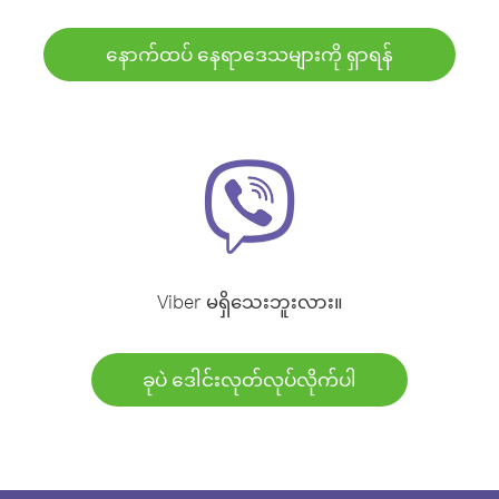
နောက်ထပ် နေရာဒေသများကို ရှာရန်
Viber မရှိသေးဘူးလား။
ခုပဲ ဒေါင်းလုတ်လုပ်လိုက်ပါ