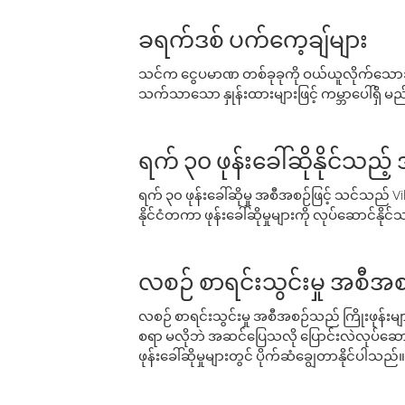
ခရက်ဒစ် ပက်ကေ့ချ်များ
သင်က ငွေပမာဏ တစ်ခုခုကို ဝယ်ယူလိုက်သောအခ
သက်သာသော နှုန်းထားများဖြင့် ကမ္ဘာပေါ်ရှိ မည်သ
ရက် ၃၀ ဖုန်းခေါ်ဆိုနိုင်သည့
ရက် ၃၀ ဖုန်းခေါ်ဆိုမှု အစီအစဉ်ဖြင့် သင်သည
နိုင်ငံတကာ ဖုန်းခေါ်ဆိုမှုများကို လုပ်ဆောင်နိုင
လစဉ် စာရင်းသွင်းမှု အစီအစ
လစဉ် စာရင်းသွင်းမှု အစီအစဉ်သည် ကြိုးဖုန်းများနှင
စရာ မလိုဘဲ အဆင်ပြေသလို ပြောင်းလဲလုပ်ဆောင
ဖုန်းခေါ်ဆိုမှုများတွင် ပိုက်ဆံချွေတာနိုင်ပါသည်။