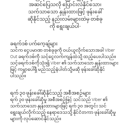
အဆင်ပြေသလို ပြောင်းလဲနိုင်သော၊
သက်သာသော နှုန်းထားဖြင့် ဖုန်းခေါ်
ဆိုနိုင်သည့် နည်းလမ်းများထဲမှ တစ်ခု
ကို ရွေးချယ်ပါ-
ခရက်ဒစ် ပက်ကေ့ချ်များ
သင်က ငွေပမာဏ တစ်ခုခုကို ဝယ်ယူလိုက်သောအခါ Viber
Out ခရက်ဒစ်ကို သင့်ငွေလက်ကျန်ထဲသို့ ထည့်ပေးပါသည်။
သင့်ခရက်ဒစ်ကိုသုံး၍ Viber ၏ သက်သာသော နှုန်းထားများ
ဖြင့် ကမ္ဘာပေါ်ရှိ မည်သည့်နံပါတ်သို့မဆို ဖုန်းခေါ်ဆိုနိုင်
ပါသည်။
ရက် ၃၀ ဖုန်းခေါ်ဆိုနိုင်သည့် အစီအစဉ်များ
ရက် ၃၀ ဖုန်းခေါ်ဆိုမှု အစီအစဉ်ဖြင့် သင်သည် Viber ၏
သက်သာသော နှုန်းထားများဖြင့် ရက် ၃၀ အတွင်း သင်
ရွေးချယ်လိုက်သည့် နေရာဒေသသို့ နိုင်ငံတကာ ဖုန်းခေါ်ဆိုမှု
များကို လုပ်ဆောင်နိုင်သည်။