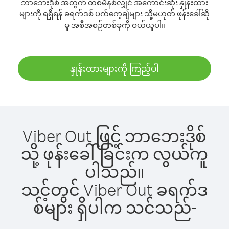
ဘာဘေးဒိုစ် အတွက် တစ်မိနစ်လျှင် အကောင်းဆုံး နှုန်းထား
များကို ရရှိရန် ခရက်ဒစ် ပက်ကေ့ချ်များ သို့မဟုတ် ဖုန်းခေါ်ဆို
မှု အစီအစဉ်တစ်ခုကို ဝယ်ယူပါ။
နှုန်းထားများကို ကြည့်ပါ
Viber Out ဖြင့် ဘာဘေးဒိုစ်
သို့ ဖုန်းခေါ်ခြင်းက လွယ်ကူ
ပါသည်။
သင့်တွင် Viber Out ခရက်ဒ
စ်များ ရှိပါက သင်သည်-