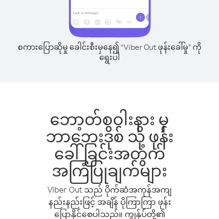
စကားပြောဆိုမှု ခေါင်းစီးမှနေ၍ “Viber Out ဖုန်းခေါ်မှု” ကို
ရွေးပါ
ဘော့တ်စဝါးနား မှ
ဘာဘေးဒိုစ် သို့ ဖုန်း
ခေါ်ခြင်းအတွက်
အကြံပြုချက်များ
Viber Out သည် ပိုက်ဆံအကုန်အကျ
နည်းနည်းဖြင့် အချိန် ပိုကြာကြာ ဖုန်း
ပြောနိုင်စေပါသည်။ ကျွန်ုပ်တို့၏