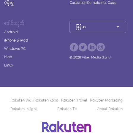
ပံ့ပိုးမှု
Customer Complaints Code
ဒေါင်းလုတ်
မြန်မာ
Android
iPhone & iPad
Windows PC
Mac
©
2026
Viber Media S.à r.l.
Linux
Rakuten Viki
Rakuten Kobo
Rakuten Travel
Rakuten Marketing
Rakuten Insight
Rakuten TV
About Rakuten