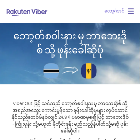
လော့ဂ်အင်
Togg
navig
ဘော့တ်စဝါးနား မှ ဘာဘေးဒို
စ် သို့ ဖုန်းခေါ်ဆိုပုံ
Viber Out ဖြင့် သင်သည် ဘော့တ်စဝါးနား မှ ဘာဘေးဒိုစ် သို့
အရည်အသွေး ကောင်းမွန်သော ဖုန်းခေါ်ဆိုမှုများ လုပ်ဆောင်
နိုင်သည်။
တစ်မိနစ်လျှင် 24.9 ¢ ပမာဏမှစ၍ ဖြင့် ဘာဘေးဒိုစ်
- ကြိုးဖုန်း သို့မဟုတ် မိုဘိုင်းဖုန်း မည်သည့်နံပါတ်သို့မဆို ဖုန်း
ခေါ်ဆိုပါ။