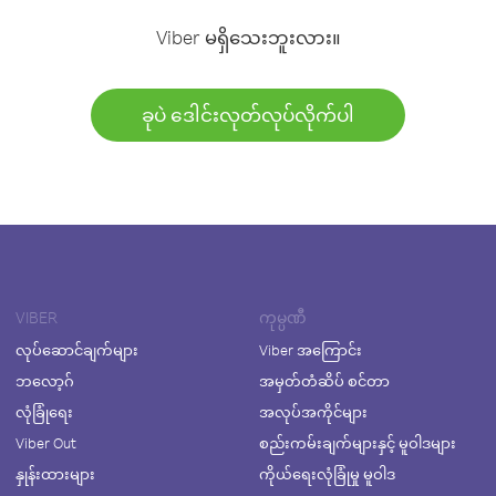
Viber မရှိသေးဘူးလား။
ခုပဲ ဒေါင်းလုတ်လုပ်လိုက်ပါ
VIBER
ကုမ္ပဏီ
လုပ်ဆောင်ချက်များ
Viber အကြောင်း
ဘလော့ဂ်
အမှတ်တံဆိပ် စင်တာ
လုံခြုံရေး
အလုပ်အကိုင်များ
Viber Out
စည်းကမ်းချက်များနှင့် မူဝါဒများ
နှုန်းထားများ
ကိုယ်ရေးလုံခြုံမှု မူဝါဒ