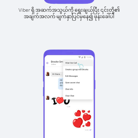
Viber ရှိ အဆက်အသွယ်ကို ရွေးချယ်ပြီး ၎င်းတို့၏
အချက်အလက် မျက်နှာပြင်မှနေ၍ ဖုန်းခေါ်ပါ