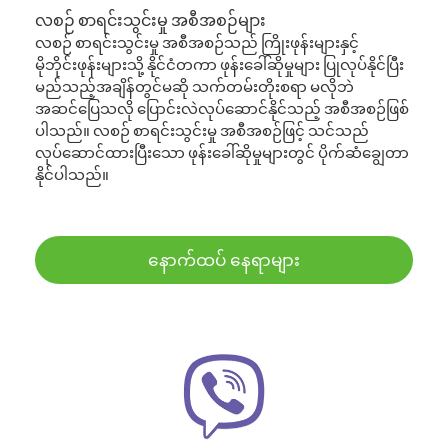
လစဉ် စာရင်းသွင်းမှု အစီအစဉ်များ
လစဉ် စာရင်းသွင်းမှု အစီအစဉ်သည် ကြိုးဖုန်းများနှင့်
မိုဘိုင်းဖုန်းများသို့ နိုင်ငံတကာ ဖုန်းခေါ်ဆိုမှုများ ပြုလုပ်နိုင်ပြီး
မည်သည့်အချိန်တွင်မဆို သက်တမ်းတိုးစရာ မလိုဘဲ
အဆင်ပြေသလို ပြောင်းလဲလုပ်ဆောင်နိုင်သည့် အစီအစဉ်ဖြစ်
ပါသည်။ လစဉ် စာရင်းသွင်းမှု အစီအစဉ်ဖြင့် သင်သည်
လုပ်ဆောင်ထားပြီးသော ဖုန်းခေါ်ဆိုမှုများတွင် ပိုက်ဆံချွေတာ
နိုင်ပါသည်။
နောက်ထပ် နေရာများ