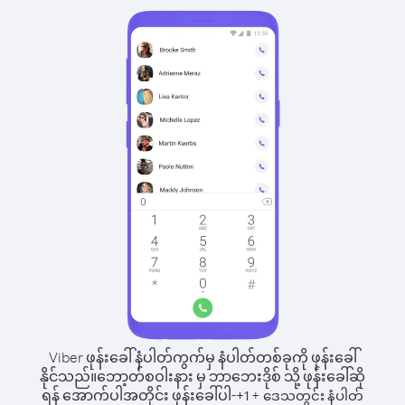
Viber ဖုန်းခေါ်နံပါတ်ကွက်မှ နံပါတ်တစ်ခုကို ဖုန်းခေါ်
နိုင်သည်။
ဘော့တ်စဝါးနား မှ ဘာဘေးဒိုစ် သို့ ဖုန်းခေါ်ဆို
ရန် အောက်ပါအတိုင်း ဖုန်းခေါ်ပါ-
+
+
1
ဒေသတွင်း နံပါတ်