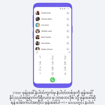
Viber ဖုန်းခေါ်နံပါတ်ကွက်မှ နံပါတ်တစ်ခုကို ဖုန်းခေါ်
နိုင်သည်။
မြောက်ကိုရီးယား မှ ဘာဘေးဒိုစ် သို့ ဖုန်းခေါ်ဆို
ရန် အောက်ပါအတိုင်း ဖုန်းခေါ်ပါ-
+
+
1
ဒေသတွင်း နံပါတ်