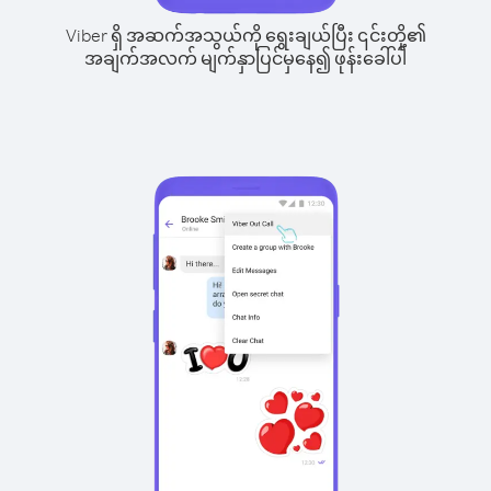
Viber ရှိ အဆက်အသွယ်ကို ရွေးချယ်ပြီး ၎င်းတို့၏
အချက်အလက် မျက်နှာပြင်မှနေ၍ ဖုန်းခေါ်ပါ