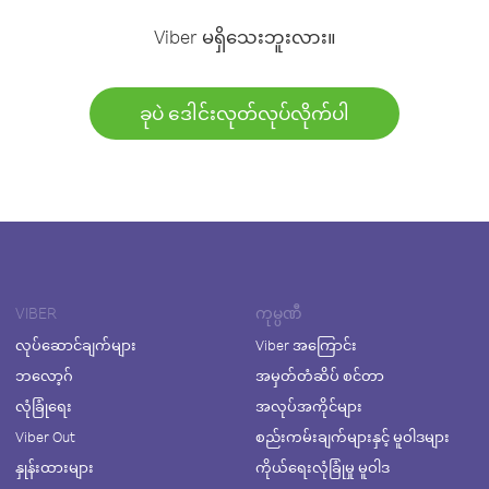
Viber မရှိသေးဘူးလား။
ခုပဲ ဒေါင်းလုတ်လုပ်လိုက်ပါ
VIBER
ကုမ္ပဏီ
လုပ်ဆောင်ချက်များ
Viber အကြောင်း
ဘလော့ဂ်
အမှတ်တံဆိပ် စင်တာ
လုံခြုံရေး
အလုပ်အကိုင်များ
Viber Out
စည်းကမ်းချက်များနှင့် မူဝါဒများ
နှုန်းထားများ
ကိုယ်ရေးလုံခြုံမှု မူဝါဒ