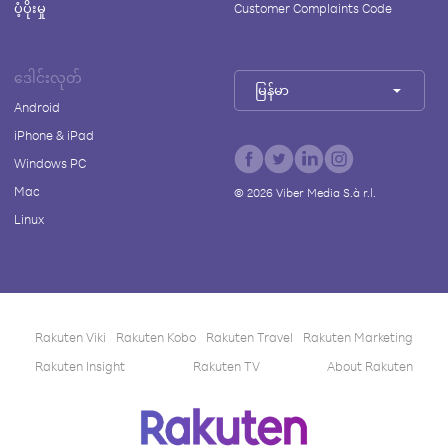
ပံ့ပိုးမှု
Customer Complaints Code
ဒေါင်းလုတ်
မြန်မာ
Android
iPhone & iPad
Windows PC
Mac
©
2026
Viber Media S.à r.l.
Linux
Rakuten Viki
Rakuten Kobo
Rakuten Travel
Rakuten Marketing
Rakuten Insight
Rakuten TV
About Rakuten