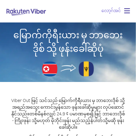
လော့ဂ်အင်
Togg
navig
မြောက်ကိုရီးယား မှ ဘာဘေး
ဒိုစ် သို့ ဖုန်းခေါ်ဆိုပုံ
Viber Out ဖြင့် သင်သည် မြောက်ကိုရီးယား မှ ဘာဘေးဒိုစ် သို့
အရည်အသွေး ကောင်းမွန်သော ဖုန်းခေါ်ဆိုမှုများ လုပ်ဆောင်
နိုင်သည်။
တစ်မိနစ်လျှင် 24.9 ¢ ပမာဏမှစ၍ ဖြင့် ဘာဘေးဒိုစ်
- ကြိုးဖုန်း သို့မဟုတ် မိုဘိုင်းဖုန်း မည်သည့်နံပါတ်သို့မဆို ဖုန်း
ခေါ်ဆိုပါ။