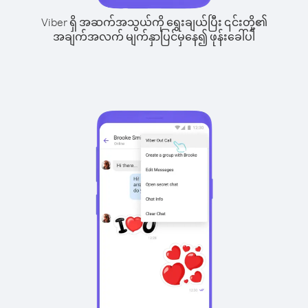
Viber ရှိ အဆက်အသွယ်ကို ရွေးချယ်ပြီး ၎င်းတို့၏
အချက်အလက် မျက်နှာပြင်မှနေ၍ ဖုန်းခေါ်ပါ