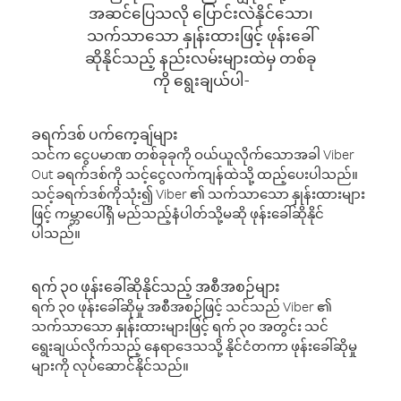
အဆင်ပြေသလို ပြောင်းလဲနိုင်သော၊
သက်သာသော နှုန်းထားဖြင့် ဖုန်းခေါ်
ဆိုနိုင်သည့် နည်းလမ်းများထဲမှ တစ်ခု
ကို ရွေးချယ်ပါ-
ခရက်ဒစ် ပက်ကေ့ချ်များ
သင်က ငွေပမာဏ တစ်ခုခုကို ဝယ်ယူလိုက်သောအခါ Viber
Out ခရက်ဒစ်ကို သင့်ငွေလက်ကျန်ထဲသို့ ထည့်ပေးပါသည်။
သင့်ခရက်ဒစ်ကိုသုံး၍ Viber ၏ သက်သာသော နှုန်းထားများ
ဖြင့် ကမ္ဘာပေါ်ရှိ မည်သည့်နံပါတ်သို့မဆို ဖုန်းခေါ်ဆိုနိုင်
ပါသည်။
ရက် ၃၀ ဖုန်းခေါ်ဆိုနိုင်သည့် အစီအစဉ်များ
ရက် ၃၀ ဖုန်းခေါ်ဆိုမှု အစီအစဉ်ဖြင့် သင်သည် Viber ၏
သက်သာသော နှုန်းထားများဖြင့် ရက် ၃၀ အတွင်း သင်
ရွေးချယ်လိုက်သည့် နေရာဒေသသို့ နိုင်ငံတကာ ဖုန်းခေါ်ဆိုမှု
များကို လုပ်ဆောင်နိုင်သည်။