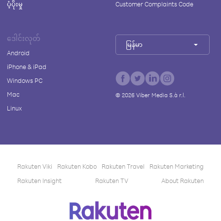
ပံ့ပိုးမှု
Customer Complaints Code
ဒေါင်းလုတ်
မြန်မာ
Android
iPhone & iPad
Windows PC
Mac
©
2026
Viber Media S.à r.l.
Linux
Rakuten Viki
Rakuten Kobo
Rakuten Travel
Rakuten Marketing
Rakuten Insight
Rakuten TV
About Rakuten