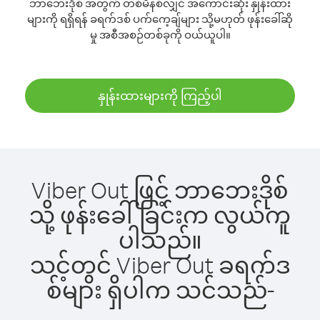
ဘာဘေးဒိုစ် အတွက် တစ်မိနစ်လျှင် အကောင်းဆုံး နှုန်းထား
များကို ရရှိရန် ခရက်ဒစ် ပက်ကေ့ချ်များ သို့မဟုတ် ဖုန်းခေါ်ဆို
မှု အစီအစဉ်တစ်ခုကို ဝယ်ယူပါ။
နှုန်းထားများကို ကြည့်ပါ
Viber Out ဖြင့် ဘာဘေးဒိုစ်
သို့ ဖုန်းခေါ်ခြင်းက လွယ်ကူ
ပါသည်။
သင့်တွင် Viber Out ခရက်ဒ
စ်များ ရှိပါက သင်သည်-