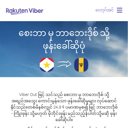
လော့ဂ်အင်
Togg
navig
စေးဘာ မှ ဘာဘေးဒိုစ် သို့
ဖုန်းခေါ်ဆိုပုံ
Viber Out ဖြင့် သင်သည် စေးဘာ မှ ဘာဘေးဒိုစ် သို့
အရည်အသွေး ကောင်းမွန်သော ဖုန်းခေါ်ဆိုမှုများ လုပ်ဆောင်
နိုင်သည်။
တစ်မိနစ်လျှင် 24.9 ¢ ပမာဏမှစ၍ ဖြင့် ဘာဘေးဒိုစ်
- ကြိုးဖုန်း သို့မဟုတ် မိုဘိုင်းဖုန်း မည်သည့်နံပါတ်သို့မဆို ဖုန်း
ခေါ်ဆိုပါ။