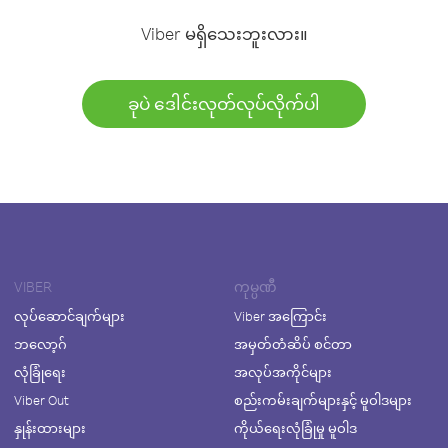
Viber မရှိသေးဘူးလား။
ခုပဲ ဒေါင်းလုတ်လုပ်လိုက်ပါ
VIBER
ကုမ္ပဏီ
လုပ်ဆောင်ချက်များ
Viber အကြောင်း
ဘလော့ဂ်
အမှတ်တံဆိပ် စင်တာ
လုံခြုံရေး
အလုပ်အကိုင်များ
Viber Out
စည်းကမ်းချက်များနှင့် မူဝါဒများ
နှုန်းထားများ
ကိုယ်ရေးလုံခြုံမှု မူဝါဒ