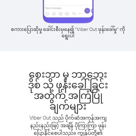
စကားပြောဆိုမှု ခေါင်းစီးမှနေ၍ “Viber Out ဖုန်းခေါ်မှု” ကို
ရွေးပါ
စေးဘာ မှ ဘာဘေး
ဒိုစ် သို့ ဖုန်းခေါ်ခြင်း
အတွက် အကြံပြု
ချက်များ
Viber Out သည် ပိုက်ဆံအကုန်အကျ
နည်းနည်းဖြင့် အချိန် ပိုကြာကြာ ဖုန်း
ပြောနိုင်စေပါသည်။ ကျွန်ုပ်တို့၏