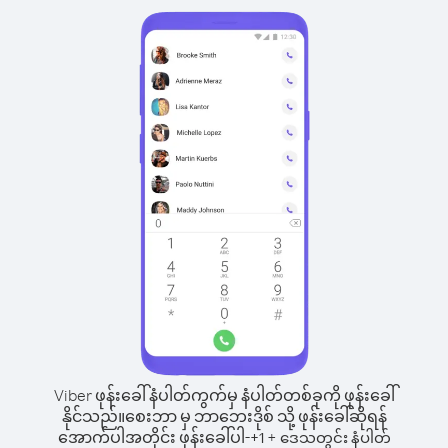
Viber ဖုန်းခေါ်နံပါတ်ကွက်မှ နံပါတ်တစ်ခုကို ဖုန်းခေါ်
နိုင်သည်။
စေးဘာ မှ ဘာဘေးဒိုစ် သို့ ဖုန်းခေါ်ဆိုရန်
အောက်ပါအတိုင်း ဖုန်းခေါ်ပါ-
+
+
1
ဒေသတွင်း နံပါတ်