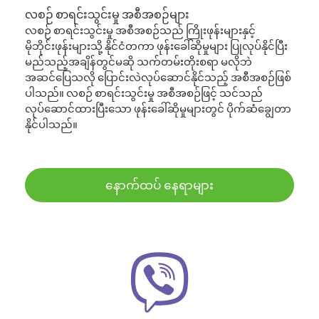
လစဉ် စာရင်းသွင်းမှု အစီအစဉ်များ
လစဉ် စာရင်းသွင်းမှု အစီအစဉ်သည် ကြိုးဖုန်းများနှင့်
မိုဘိုင်းဖုန်းများသို့ နိုင်ငံတကာ ဖုန်းခေါ်ဆိုမှုများ ပြုလုပ်နိုင်ပြီး
မည်သည့်အချိန်တွင်မဆို သက်တမ်းတိုးစရာ မလိုဘဲ
အဆင်ပြေသလို ပြောင်းလဲလုပ်ဆောင်နိုင်သည့် အစီအစဉ်ဖြစ်
ပါသည်။ လစဉ် စာရင်းသွင်းမှု အစီအစဉ်ဖြင့် သင်သည်
လုပ်ဆောင်ထားပြီးသော ဖုန်းခေါ်ဆိုမှုများတွင် ပိုက်ဆံချွေတာ
နိုင်ပါသည်။
နောက်ထပ် နေရာများ