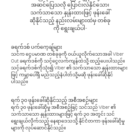
အဆင်ပြေသလို ပြောင်းလဲနိုင်သော၊
သက်သာသော နှုန်းထားဖြင့် ဖုန်းခေါ်
ဆိုနိုင်သည့် နည်းလမ်းများထဲမှ တစ်ခု
ကို ရွေးချယ်ပါ-
ခရက်ဒစ် ပက်ကေ့ချ်များ
သင်က ငွေပမာဏ တစ်ခုခုကို ဝယ်ယူလိုက်သောအခါ Viber
Out ခရက်ဒစ်ကို သင့်ငွေလက်ကျန်ထဲသို့ ထည့်ပေးပါသည်။
သင့်ခရက်ဒစ်ကိုသုံး၍ Viber ၏ သက်သာသော နှုန်းထားများ
ဖြင့် ကမ္ဘာပေါ်ရှိ မည်သည့်နံပါတ်သို့မဆို ဖုန်းခေါ်ဆိုနိုင်
ပါသည်။
ရက် ၃၀ ဖုန်းခေါ်ဆိုနိုင်သည့် အစီအစဉ်များ
ရက် ၃၀ ဖုန်းခေါ်ဆိုမှု အစီအစဉ်ဖြင့် သင်သည် Viber ၏
သက်သာသော နှုန်းထားများဖြင့် ရက် ၃၀ အတွင်း သင်
ရွေးချယ်လိုက်သည့် နေရာဒေသသို့ နိုင်ငံတကာ ဖုန်းခေါ်ဆိုမှု
များကို လုပ်ဆောင်နိုင်သည်။