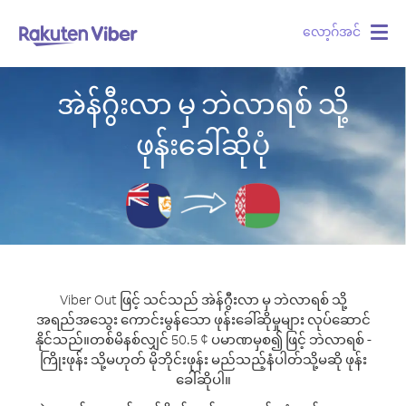
လော့ဂ်အင်
Togg
navig
အဲန်ဂွီးလာ မှ ဘဲလာရစ် သို့
ဖုန်းခေါ်ဆိုပုံ
Viber Out ဖြင့် သင်သည် အဲန်ဂွီးလာ မှ ဘဲလာရစ် သို့
အရည်အသွေး ကောင်းမွန်သော ဖုန်းခေါ်ဆိုမှုများ လုပ်ဆောင်
နိုင်သည်။
တစ်မိနစ်လျှင် 50.5 ¢ ပမာဏမှစ၍ ဖြင့် ဘဲလာရစ် -
ကြိုးဖုန်း သို့မဟုတ် မိုဘိုင်းဖုန်း မည်သည့်နံပါတ်သို့မဆို ဖုန်း
ခေါ်ဆိုပါ။