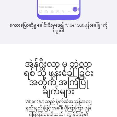
စကားပြောဆိုမှု ခေါင်းစီးမှနေ၍ “Viber Out ဖုန်းခေါ်မှု” ကို
ရွေးပါ
အဲန်ဂွီးလာ မှ ဘဲလာ
ရစ် သို့ ဖုန်းခေါ်ခြင်း
အတွက် အကြံပြု
ချက်များ
Viber Out သည် ပိုက်ဆံအကုန်အကျ
နည်းနည်းဖြင့် အချိန် ပိုကြာကြာ ဖုန်း
ပြောနိုင်စေပါသည်။ ကျွန်ုပ်တို့၏