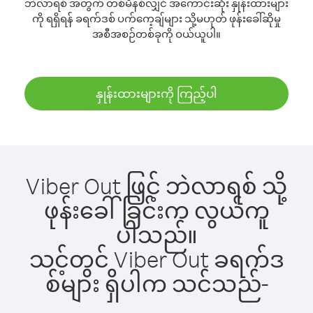
ဘဲလာရစ် အတွက် တစ်မိနစ်လျှင် အကောင်းဆုံး နှုန်းထားများ
ကို ရရှိရန် ခရက်ဒစ် ပက်ကေ့ချ်များ သို့မဟုတ် ဖုန်းခေါ်ဆိုမှု
အစီအစဉ်တစ်ခုကို ဝယ်ယူပါ။
နှုန်းထားများကို ကြည့်ပါ
Viber Out ဖြင့် ဘဲလာရစ် သို့
ဖုန်းခေါ်ခြင်းက လွယ်ကူ
ပါသည်။
သင့်တွင် Viber Out ခရက်ဒ
စ်များ ရှိပါက သင်သည်-