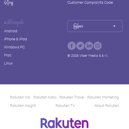
ပံ့ပိုးမှု
Customer Complaints Code
ဒေါင်းလုတ်
မြန်မာ
Android
iPhone & iPad
Windows PC
Mac
©
2026
Viber Media S.à r.l.
Linux
Rakuten Viki
Rakuten Kobo
Rakuten Travel
Rakuten Marketing
Rakuten Insight
Rakuten TV
About Rakuten