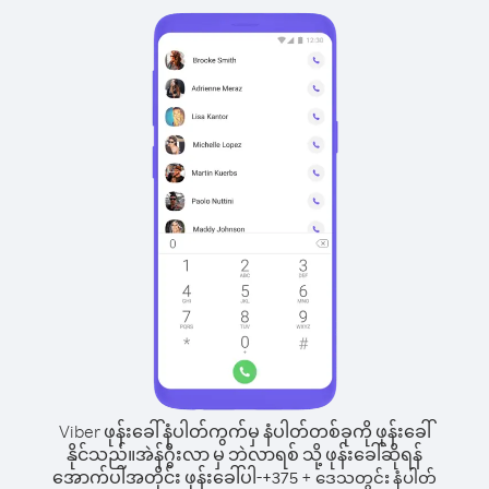
Viber ဖုန်းခေါ်နံပါတ်ကွက်မှ နံပါတ်တစ်ခုကို ဖုန်းခေါ်
နိုင်သည်။
အဲန်ဂွီးလာ မှ ဘဲလာရစ် သို့ ဖုန်းခေါ်ဆိုရန်
အောက်ပါအတိုင်း ဖုန်းခေါ်ပါ-
+
+
375
ဒေသတွင်း နံပါတ်