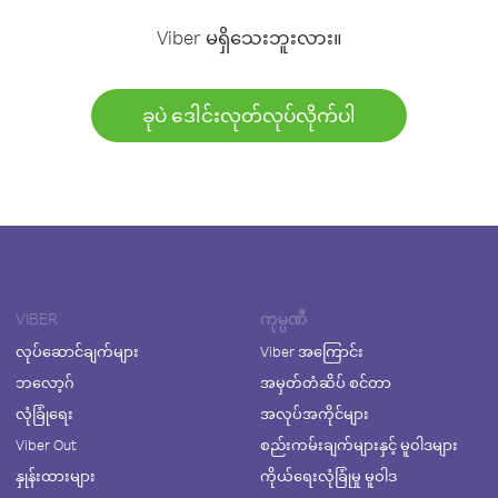
Viber မရှိသေးဘူးလား။
ခုပဲ ဒေါင်းလုတ်လုပ်လိုက်ပါ
VIBER
ကုမ္ပဏီ
လုပ်ဆောင်ချက်များ
Viber အကြောင်း
ဘလော့ဂ်
အမှတ်တံဆိပ် စင်တာ
လုံခြုံရေး
အလုပ်အကိုင်များ
Viber Out
စည်းကမ်းချက်များနှင့် မူဝါဒများ
နှုန်းထားများ
ကိုယ်ရေးလုံခြုံမှု မူဝါဒ