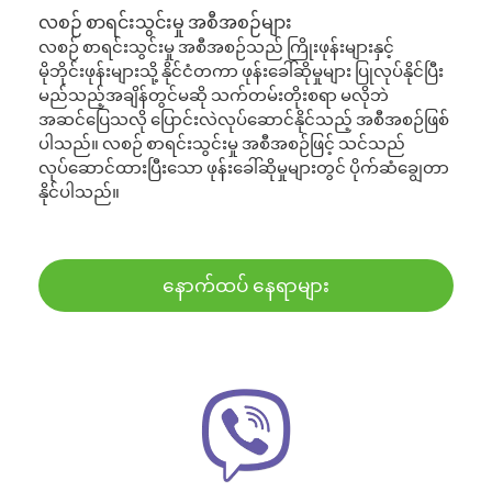
လစဉ် စာရင်းသွင်းမှု အစီအစဉ်များ
လစဉ် စာရင်းသွင်းမှု အစီအစဉ်သည် ကြိုးဖုန်းများနှင့်
မိုဘိုင်းဖုန်းများသို့ နိုင်ငံတကာ ဖုန်းခေါ်ဆိုမှုများ ပြုလုပ်နိုင်ပြီး
မည်သည့်အချိန်တွင်မဆို သက်တမ်းတိုးစရာ မလိုဘဲ
အဆင်ပြေသလို ပြောင်းလဲလုပ်ဆောင်နိုင်သည့် အစီအစဉ်ဖြစ်
ပါသည်။ လစဉ် စာရင်းသွင်းမှု အစီအစဉ်ဖြင့် သင်သည်
လုပ်ဆောင်ထားပြီးသော ဖုန်းခေါ်ဆိုမှုများတွင် ပိုက်ဆံချွေတာ
နိုင်ပါသည်။
နောက်ထပ် နေရာများ