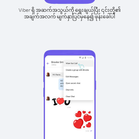
Viber ရှိ အဆက်အသွယ်ကို ရွေးချယ်ပြီး ၎င်းတို့၏
အချက်အလက် မျက်နှာပြင်မှနေ၍ ဖုန်းခေါ်ပါ