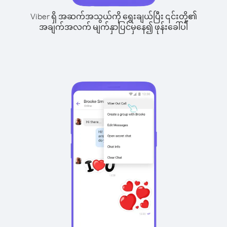
Viber ရှိ အဆက်အသွယ်ကို ရွေးချယ်ပြီး ၎င်းတို့၏
အချက်အလက် မျက်နှာပြင်မှနေ၍ ဖုန်းခေါ်ပါ