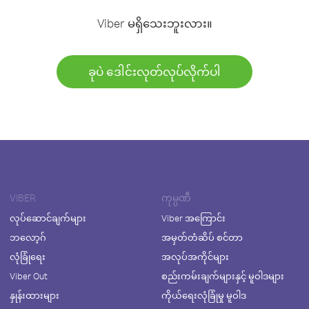
Viber မရှိသေးဘူးလား။
ခုပဲ ဒေါင်းလုတ်လုပ်လိုက်ပါ
VIBER
ကုမ္ပဏီ
လုပ်ဆောင်ချက်များ
Viber အကြောင်း
ဘလော့ဂ်
အမှတ်တံဆိပ် စင်တာ
လုံခြုံရေး
အလုပ်အကိုင်များ
Viber Out
စည်းကမ်းချက်များနှင့် မူဝါဒများ
နှုန်းထားများ
ကိုယ်ရေးလုံခြုံမှု မူဝါဒ