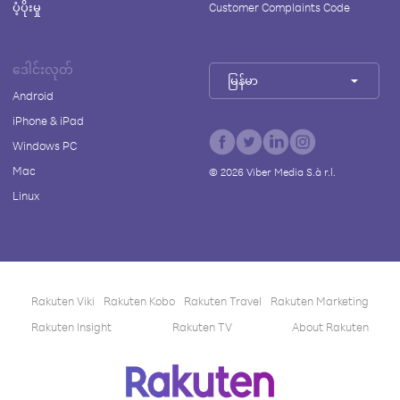
ပံ့ပိုးမှု
Customer Complaints Code
ဒေါင်းလုတ်
မြန်မာ
Android
iPhone & iPad
Windows PC
Mac
©
2026
Viber Media S.à r.l.
Linux
Rakuten Viki
Rakuten Kobo
Rakuten Travel
Rakuten Marketing
Rakuten Insight
Rakuten TV
About Rakuten