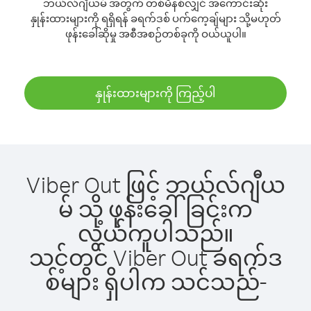
ဘယ်လ်ဂျီယမ် အတွက် တစ်မိနစ်လျှင် အကောင်းဆုံး
နှုန်းထားများကို ရရှိရန် ခရက်ဒစ် ပက်ကေ့ချ်များ သို့မဟုတ်
ဖုန်းခေါ်ဆိုမှု အစီအစဉ်တစ်ခုကို ဝယ်ယူပါ။
နှုန်းထားများကို ကြည့်ပါ
Viber Out ဖြင့် ဘယ်လ်ဂျီယ
မ် သို့ ဖုန်းခေါ်ခြင်းက
လွယ်ကူပါသည်။
သင့်တွင် Viber Out ခရက်ဒ
စ်များ ရှိပါက သင်သည်-