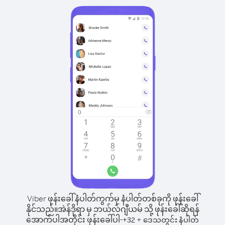
Viber ဖုန်းခေါ်နံပါတ်ကွက်မှ နံပါတ်တစ်ခုကို ဖုန်းခေါ်
နိုင်သည်။
အဲန်ဒိုရာ မှ ဘယ်လ်ဂျီယမ် သို့ ဖုန်းခေါ်ဆိုရန်
အောက်ပါအတိုင်း ဖုန်းခေါ်ပါ-
+
+
32
ဒေသတွင်း နံပါတ်