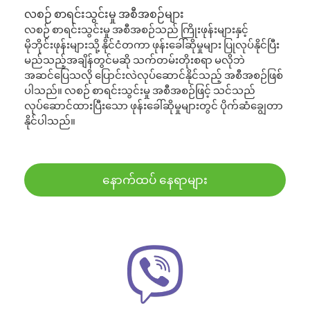
လစဉ် စာရင်းသွင်းမှု အစီအစဉ်များ
လစဉ် စာရင်းသွင်းမှု အစီအစဉ်သည် ကြိုးဖုန်းများနှင့်
မိုဘိုင်းဖုန်းများသို့ နိုင်ငံတကာ ဖုန်းခေါ်ဆိုမှုများ ပြုလုပ်နိုင်ပြီး
မည်သည့်အချိန်တွင်မဆို သက်တမ်းတိုးစရာ မလိုဘဲ
အဆင်ပြေသလို ပြောင်းလဲလုပ်ဆောင်နိုင်သည့် အစီအစဉ်ဖြစ်
ပါသည်။ လစဉ် စာရင်းသွင်းမှု အစီအစဉ်ဖြင့် သင်သည်
လုပ်ဆောင်ထားပြီးသော ဖုန်းခေါ်ဆိုမှုများတွင် ပိုက်ဆံချွေတာ
နိုင်ပါသည်။
နောက်ထပ် နေရာများ