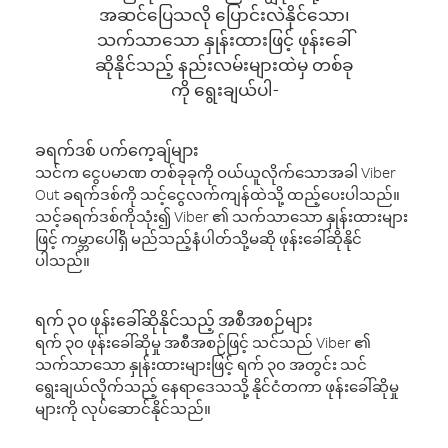
အဆင်ပြေသလို ပြောင်းလဲနိုင်သော၊
သက်သာသော နှုန်းထားဖြင့် ဖုန်းခေါ်
ဆိုနိုင်သည့် နည်းလမ်းများထဲမှ တစ်ခု
ကို ရွေးချယ်ပါ-
ခရက်ဒစ် ပက်ကေ့ချ်များ
သင်က ငွေပမာဏ တစ်ခုခုကို ဝယ်ယူလိုက်သောအခါ Viber
Out ခရက်ဒစ်ကို သင့်ငွေလက်ကျန်ထဲသို့ ထည့်ပေးပါသည်။
သင့်ခရက်ဒစ်ကိုသုံး၍ Viber ၏ သက်သာသော နှုန်းထားများ
ဖြင့် ကမ္ဘာပေါ်ရှိ မည်သည့်နံပါတ်သို့မဆို ဖုန်းခေါ်ဆိုနိုင်
ပါသည်။
ရက် ၃၀ ဖုန်းခေါ်ဆိုနိုင်သည့် အစီအစဉ်များ
ရက် ၃၀ ဖုန်းခေါ်ဆိုမှု အစီအစဉ်ဖြင့် သင်သည် Viber ၏
သက်သာသော နှုန်းထားများဖြင့် ရက် ၃၀ အတွင်း သင်
ရွေးချယ်လိုက်သည့် နေရာဒေသသို့ နိုင်ငံတကာ ဖုန်းခေါ်ဆိုမှု
များကို လုပ်ဆောင်နိုင်သည်။