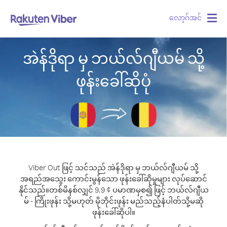
လော့ဂ်အင်
Togg
navig
အဲန်ဒိုရာ မှ ဘယ်လ်ဂျီယမ် သို့
ဖုန်းခေါ်ဆိုပုံ
Viber Out ဖြင့် သင်သည် အဲန်ဒိုရာ မှ ဘယ်လ်ဂျီယမ် သို့
အရည်အသွေး ကောင်းမွန်သော ဖုန်းခေါ်ဆိုမှုများ လုပ်ဆောင်
နိုင်သည်။
တစ်မိနစ်လျှင် 9.9 ¢ ပမာဏမှစ၍ ဖြင့် ဘယ်လ်ဂျီယ
မ် - ကြိုးဖုန်း သို့မဟုတ် မိုဘိုင်းဖုန်း မည်သည့်နံပါတ်သို့မဆို
ဖုန်းခေါ်ဆိုပါ။