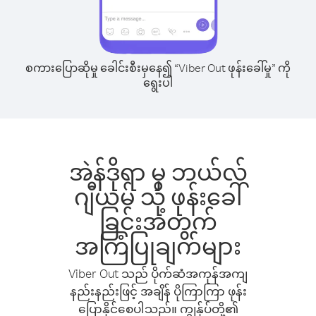
စကားပြောဆိုမှု ခေါင်းစီးမှနေ၍ “Viber Out ဖုန်းခေါ်မှု” ကို
ရွေးပါ
အဲန်ဒိုရာ မှ ဘယ်လ်
ဂျီယမ် သို့ ဖုန်းခေါ်
ခြင်းအတွက်
အကြံပြုချက်များ
Viber Out သည် ပိုက်ဆံအကုန်အကျ
နည်းနည်းဖြင့် အချိန် ပိုကြာကြာ ဖုန်း
ပြောနိုင်စေပါသည်။ ကျွန်ုပ်တို့၏