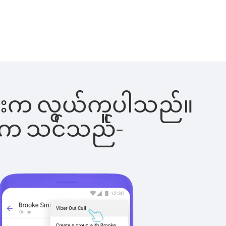
်ခြင်းက လွယ်ကူပါသည်။
ိပါက သင်သည်-