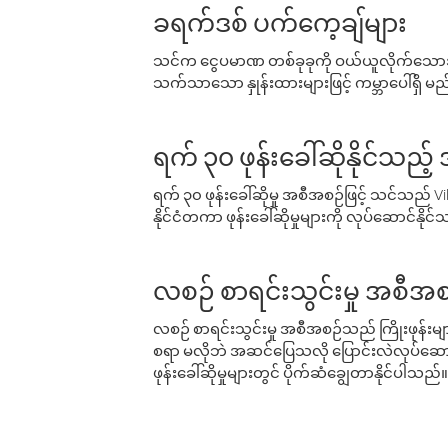
ခရက်ဒစ် ပက်ကေ့ချ်များ
သင်က ငွေပမာဏ တစ်ခုခုကို ဝယ်ယူလိုက်သောအခ
သက်သာသော နှုန်းထားများဖြင့် ကမ္ဘာပေါ်ရှိ မည်သ
ရက် ၃၀ ဖုန်းခေါ်ဆိုနိုင်သည့
ရက် ၃၀ ဖုန်းခေါ်ဆိုမှု အစီအစဉ်ဖြင့် သင်သည
နိုင်ငံတကာ ဖုန်းခေါ်ဆိုမှုများကို လုပ်ဆောင်နိုင
လစဉ် စာရင်းသွင်းမှု အစီအစ
လစဉ် စာရင်းသွင်းမှု အစီအစဉ်သည် ကြိုးဖုန်းများနှင
စရာ မလိုဘဲ အဆင်ပြေသလို ပြောင်းလဲလုပ်ဆောင
ဖုန်းခေါ်ဆိုမှုများတွင် ပိုက်ဆံချွေတာနိုင်ပါသည်။