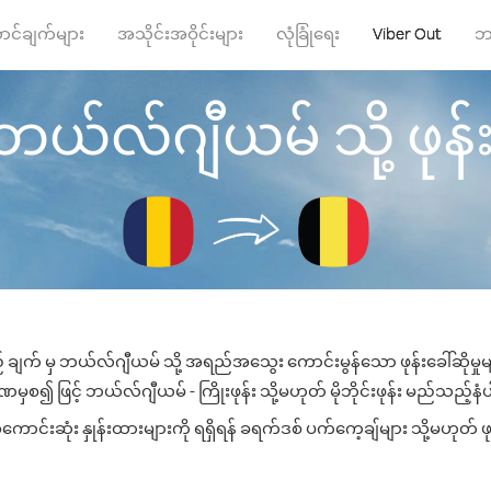
ာင်ချက်များ
အသိုင်းအဝိုင်းများ
လုံခြုံရေး
Viber Out
ဘ
ဘယ်လ်ဂျီယမ် သို့ ဖုန်းခ
 ချက် မှ ဘယ်လ်ဂျီယမ် သို့ အရည်အသွေး ကောင်းမွန်သော ဖုန်းခေါ်ဆိုမှု
မှစ၍ ဖြင့် ဘယ်လ်ဂျီယမ် - ကြိုးဖုန်း သို့မဟုတ် မိုဘိုင်းဖုန်း မည်သည့်နံပါတ
်းဆုံး နှုန်းထားများကို ရရှိရန် ခရက်ဒစ် ပက်ကေ့ချ်များ သို့မဟုတ် ဖု