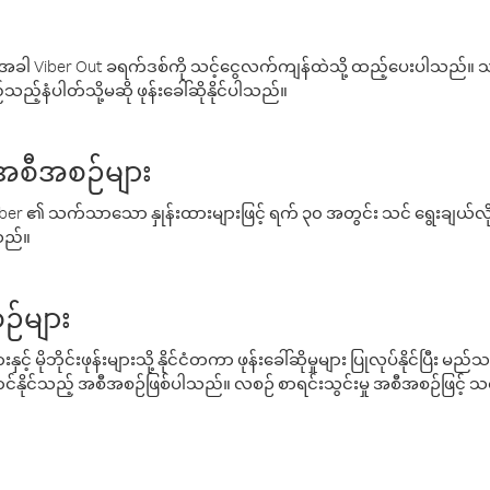
ါ Viber Out ခရက်ဒစ်ကို သင့်ငွေလက်ကျန်ထဲသို့ ထည့်ပေးပါသည်။ သင
ည့်နံပါတ်သို့မဆို ဖုန်းခေါ်ဆိုနိုင်ပါသည်။
် အစီအစဉ်များ
် Viber ၏ သက်သာသော နှုန်းထားများဖြင့် ရက် ၃၀ အတွင်း သင် ရွေးချယ်
်သည်။
ဉ်များ
့် မိုဘိုင်းဖုန်းများသို့ နိုင်ငံတကာ ဖုန်းခေါ်ဆိုမှုများ ပြုလုပ်နိုင်ပြီး
်နိုင်သည့် အစီအစဉ်ဖြစ်ပါသည်။ လစဉ် စာရင်းသွင်းမှု အစီအစဉ်ဖြင့်