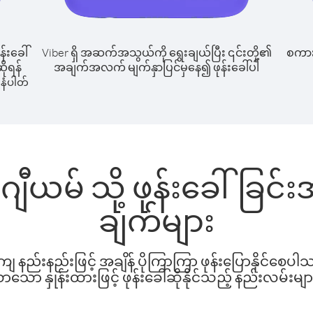
န်းခေါ်
Viber ရှိ အဆက်အသွယ်ကို ရွေးချယ်ပြီး ၎င်းတို့၏
စကားပ
ိုရန်
အချက်အလက် မျက်နှာပြင်မှနေ၍ ဖုန်းခေါ်ပါ
နံပါတ်
ျီယမ် သို့ ဖုန်းခေါ်ခြင
ချက်များ
နည်းနည်းဖြင့် အချိန် ပိုကြာကြာ ဖုန်းပြောနိုင်စေပ
ော နှုန်းထားဖြင့် ဖုန်းခေါ်ဆိုနိုင်သည့် နည်းလမ်းမျာ