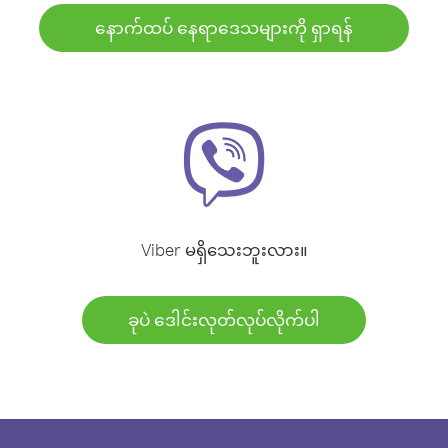
နောက်ထပ် နေရာဒေသများကို ရှာရန်
Viber မရှိသေးဘူးလား။
ခုပဲ ဒေါင်းလုတ်လုပ်လိုက်ပါ