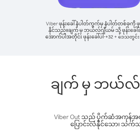
Viber ဖုန်းခေါ်နံပါတ်ကွက်မှ နံပါတ်တစ်ခုကို ဖု
နိုင်သည်။
ချက် မှ ဘယ်လ်ဂျီယမ် သို့ ဖုန်းခေါ်ဆ
အောက်ပါအတိုင်း ဖုန်းခေါ်ပါ-
+
+
32
ဒေသတွင်း 
ချက် မှ ဘယ်လ်ဂ
Viber Out သည် ပိုက်ဆံအကုန်အကျ 
ပြောင်းလဲနိုင်သော၊ သက်သာသ