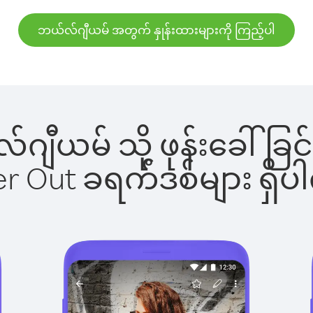
ဘယ်လ်ဂျီယမ် အတွက် နှုန်းထားများကို ကြည့်ပါ
လ်ဂျီယမ် သို့ ဖုန်းခေါ
ber Out ခရက်ဒစ်များ ရှ