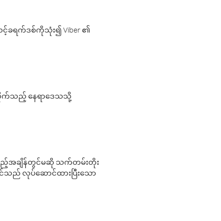
့်ခရက်ဒစ်ကိုသုံး၍ Viber ၏
လိုက်သည့် နေရာဒေသသို့
 မည်သည့်အချိန်တွင်မဆို သက်တမ်းတိုး
 သင်သည် လုပ်ဆောင်ထားပြီးသော