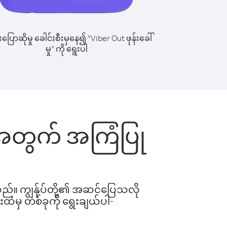
ြောဆိုမှု ခေါင်းစီးမှနေ၍ “Viber Out ဖုန်းခေါ်
မှု” ကို ရွေးပါ
်းအတွက် အကြံပြု
ါသည်။ ကျွန်ုပ်တို့၏ အဆင်ပြေသလို
းထဲမှ တစ်ခုကို ရွေးချယ်ပါ-