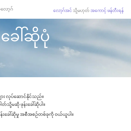
လော့ဂ်
လော့ဂ်အင်
သို့မဟုတ်
အကောင့် ဖန်တီးရန်
ေါ်ဆိုပုံ
များ လုပ်ဆောင်နိုင်သည်။
်သို့မဆို ဖုန်းခေါ်ဆိုပါ။
န်းခေါ်ဆိုမှု အစီအစဉ်တစ်ခုကို ဝယ်ယူပါ။