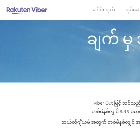
ဒေါင်းလုတ်
လုပ်ဆေ
ချက် မှ 
Viber Out ဖြင့် သင်သည်
တစ်မိနစ်လျှင် 9.9 ¢ ပမာဏ
ဘယ်လ်ဂျီယမ် အတွက် တစ်မိနစ်လျှင် အကောင