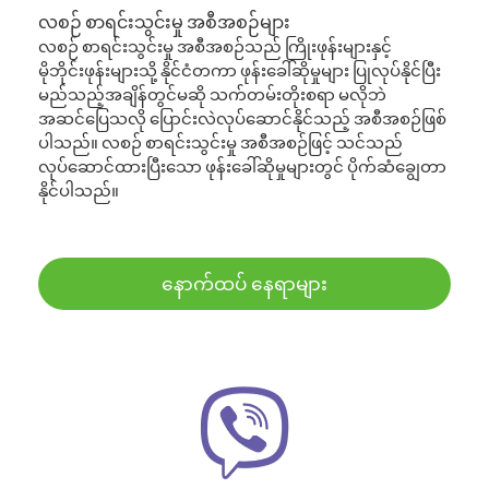
လစဉ် စာရင်းသွင်းမှု အစီအစဉ်များ
လစဉ် စာရင်းသွင်းမှု အစီအစဉ်သည် ကြိုးဖုန်းများနှင့်
မိုဘိုင်းဖုန်းများသို့ နိုင်ငံတကာ ဖုန်းခေါ်ဆိုမှုများ ပြုလုပ်နိုင်ပြီး
မည်သည့်အချိန်တွင်မဆို သက်တမ်းတိုးစရာ မလိုဘဲ
အဆင်ပြေသလို ပြောင်းလဲလုပ်ဆောင်နိုင်သည့် အစီအစဉ်ဖြစ်
ပါသည်။ လစဉ် စာရင်းသွင်းမှု အစီအစဉ်ဖြင့် သင်သည်
လုပ်ဆောင်ထားပြီးသော ဖုန်းခေါ်ဆိုမှုများတွင် ပိုက်ဆံချွေတာ
နိုင်ပါသည်။
နောက်ထပ် နေရာများ