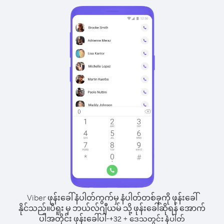
Viber ဖုန်းခေါ်နံပါတ်ကွက်မှ နံပါတ်တစ်ခုကို ဖုန်းခေါ်
နိုင်သည်။
ပီရူး မှ ဘယ်လ်ဂျီယမ် သို့ ဖုန်းခေါ်ဆိုရန် အောက်
ပါအတိုင်း ဖုန်းခေါ်ပါ-
+
+
32
ဒေသတွင်း နံပါတ်