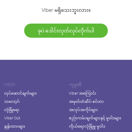
Viber မရှိသေးဘူးလား။
ခုပဲ ဒေါင်းလုတ်လုပ်လိုက်ပါ
VIBER
ကုမ္ပဏီ
လုပ်ဆောင်ချက်များ
Viber အကြောင်း
ဘလော့ဂ်
အမှတ်တံဆိပ် စင်တာ
လုံခြုံရေး
အလုပ်အကိုင်များ
Viber Out
စည်းကမ်းချက်များနှင့် မူဝါဒများ
နှုန်းထားများ
ကိုယ်ရေးလုံခြုံမှု မူဝါဒ