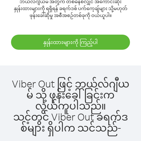
ဘယ်လ်ဂျီယမ် အတွက် တစ်မိနစ်လျှင် အကောင်းဆုံး
နှုန်းထားများကို ရရှိရန် ခရက်ဒစ် ပက်ကေ့ချ်များ သို့မဟုတ်
ဖုန်းခေါ်ဆိုမှု အစီအစဉ်တစ်ခုကို ဝယ်ယူပါ။
နှုန်းထားများကို ကြည့်ပါ
Viber Out ဖြင့် ဘယ်လ်ဂျီယ
မ် သို့ ဖုန်းခေါ်ခြင်းက
လွယ်ကူပါသည်။
သင့်တွင် Viber Out ခရက်ဒ
စ်များ ရှိပါက သင်သည်-