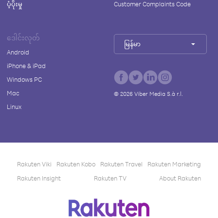
ပံ့ပိုးမှု
Customer Complaints Code
ဒေါင်းလုတ်
မြန်မာ
Android
iPhone & iPad
Windows PC
Mac
©
2026
Viber Media S.à r.l.
Linux
Rakuten Viki
Rakuten Kobo
Rakuten Travel
Rakuten Marketing
Rakuten Insight
Rakuten TV
About Rakuten