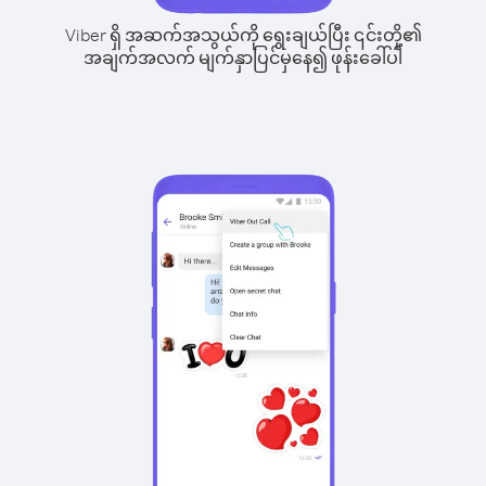
Viber ရှိ အဆက်အသွယ်ကို ရွေးချယ်ပြီး ၎င်းတို့၏
အချက်အလက် မျက်နှာပြင်မှနေ၍ ဖုန်းခေါ်ပါ