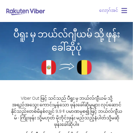
လော့ဂ်အင်
Togg
navig
ပီရူး မှ ဘယ်လ်ဂျီယမ် သို့ ဖုန်း
ခေါ်ဆိုပုံ
Viber Out ဖြင့် သင်သည် ပီရူး မှ ဘယ်လ်ဂျီယမ် သို့
အရည်အသွေး ကောင်းမွန်သော ဖုန်းခေါ်ဆိုမှုများ လုပ်ဆောင်
နိုင်သည်။
တစ်မိနစ်လျှင် 9.9 ¢ ပမာဏမှစ၍ ဖြင့် ဘယ်လ်ဂျီယ
မ် - ကြိုးဖုန်း သို့မဟုတ် မိုဘိုင်းဖုန်း မည်သည့်နံပါတ်သို့မဆို
ဖုန်းခေါ်ဆိုပါ။