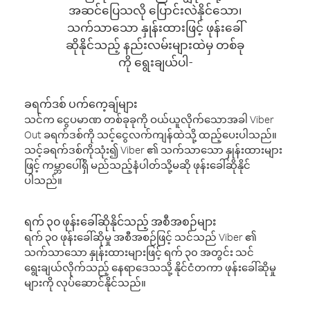
အဆင်ပြေသလို ပြောင်းလဲနိုင်သော၊
သက်သာသော နှုန်းထားဖြင့် ဖုန်းခေါ်
ဆိုနိုင်သည့် နည်းလမ်းများထဲမှ တစ်ခု
ကို ရွေးချယ်ပါ-
ခရက်ဒစ် ပက်ကေ့ချ်များ
သင်က ငွေပမာဏ တစ်ခုခုကို ဝယ်ယူလိုက်သောအခါ Viber
Out ခရက်ဒစ်ကို သင့်ငွေလက်ကျန်ထဲသို့ ထည့်ပေးပါသည်။
သင့်ခရက်ဒစ်ကိုသုံး၍ Viber ၏ သက်သာသော နှုန်းထားများ
ဖြင့် ကမ္ဘာပေါ်ရှိ မည်သည့်နံပါတ်သို့မဆို ဖုန်းခေါ်ဆိုနိုင်
ပါသည်။
ရက် ၃၀ ဖုန်းခေါ်ဆိုနိုင်သည့် အစီအစဉ်များ
ရက် ၃၀ ဖုန်းခေါ်ဆိုမှု အစီအစဉ်ဖြင့် သင်သည် Viber ၏
သက်သာသော နှုန်းထားများဖြင့် ရက် ၃၀ အတွင်း သင်
ရွေးချယ်လိုက်သည့် နေရာဒေသသို့ နိုင်ငံတကာ ဖုန်းခေါ်ဆိုမှု
များကို လုပ်ဆောင်နိုင်သည်။