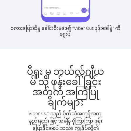
စကားပြောဆိုမှု ခေါင်းစီးမှနေ၍ “Viber Out ဖုန်းခေါ်မှု” ကို
ရွေးပါ
ပီရူး မှ ဘယ်လ်ဂျီယ
မ် သို့ ဖုန်းခေါ်ခြင်း
အတွက် အကြံပြု
ချက်များ
Viber Out သည် ပိုက်ဆံအကုန်အကျ
နည်းနည်းဖြင့် အချိန် ပိုကြာကြာ ဖုန်း
ပြောနိုင်စေပါသည်။ ကျွန်ုပ်တို့၏