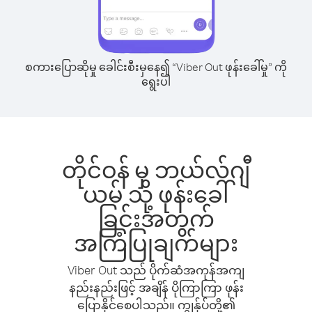
စကားပြောဆိုမှု ခေါင်းစီးမှနေ၍ “Viber Out ဖုန်းခေါ်မှု” ကို
ရွေးပါ
တိုင်ဝန် မှ ဘယ်လ်ဂျီ
ယမ် သို့ ဖုန်းခေါ်
ခြင်းအတွက်
အကြံပြုချက်များ
Viber Out သည် ပိုက်ဆံအကုန်အကျ
နည်းနည်းဖြင့် အချိန် ပိုကြာကြာ ဖုန်း
ပြောနိုင်စေပါသည်။ ကျွန်ုပ်တို့၏