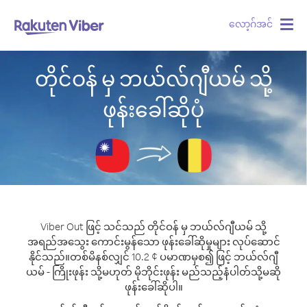
လော့ဂ်အင်
Togg
navig
တိုင်ဝန် မှ ဘယ်လ်ဂျီယမ် သို့
ဖုန်းခေါ်ဆိုပုံ
Viber Out ဖြင့် သင်သည် တိုင်ဝန် မှ ဘယ်လ်ဂျီယမ် သို့
အရည်အသွေး ကောင်းမွန်သော ဖုန်းခေါ်ဆိုမှုများ လုပ်ဆောင်
နိုင်သည်။
တစ်မိနစ်လျှင် 10.2 ¢ ပမာဏမှစ၍ ဖြင့် ဘယ်လ်ဂျီ
ယမ် - ကြိုးဖုန်း သို့မဟုတ် မိုဘိုင်းဖုန်း မည်သည့်နံပါတ်သို့မဆို
ဖုန်းခေါ်ဆိုပါ။