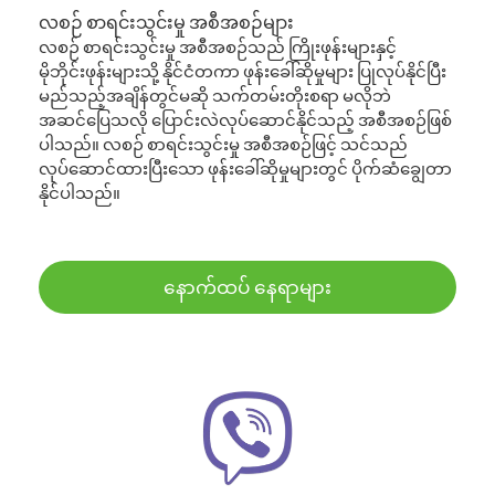
လစဉ် စာရင်းသွင်းမှု အစီအစဉ်များ
လစဉ် စာရင်းသွင်းမှု အစီအစဉ်သည် ကြိုးဖုန်းများနှင့်
မိုဘိုင်းဖုန်းများသို့ နိုင်ငံတကာ ဖုန်းခေါ်ဆိုမှုများ ပြုလုပ်နိုင်ပြီး
မည်သည့်အချိန်တွင်မဆို သက်တမ်းတိုးစရာ မလိုဘဲ
အဆင်ပြေသလို ပြောင်းလဲလုပ်ဆောင်နိုင်သည့် အစီအစဉ်ဖြစ်
ပါသည်။ လစဉ် စာရင်းသွင်းမှု အစီအစဉ်ဖြင့် သင်သည်
လုပ်ဆောင်ထားပြီးသော ဖုန်းခေါ်ဆိုမှုများတွင် ပိုက်ဆံချွေတာ
နိုင်ပါသည်။
နောက်ထပ် နေရာများ