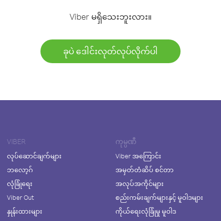
Viber မရှိသေးဘူးလား။
ခုပဲ ဒေါင်းလုတ်လုပ်လိုက်ပါ
VIBER
ကုမ္ပဏီ
လုပ်ဆောင်ချက်များ
Viber အကြောင်း
ဘလော့ဂ်
အမှတ်တံဆိပ် စင်တာ
လုံခြုံရေး
အလုပ်အကိုင်များ
Viber Out
စည်းကမ်းချက်များနှင့် မူဝါဒများ
နှုန်းထားများ
ကိုယ်ရေးလုံခြုံမှု မူဝါဒ