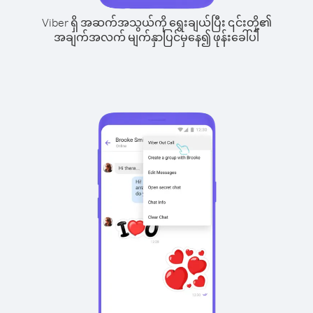
Viber ရှိ အဆက်အသွယ်ကို ရွေးချယ်ပြီး ၎င်းတို့၏
အချက်အလက် မျက်နှာပြင်မှနေ၍ ဖုန်းခေါ်ပါ