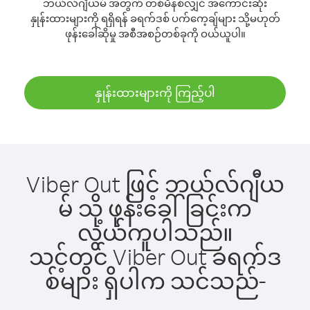
ဘယ်လ်ဂျီယမ် အတွက် တစ်မိနစ်လျှင် အကောင်းဆုံး
နှုန်းထားများကို ရရှိရန် ခရက်ဒစ် ပက်ကေ့ချ်များ သို့မဟုတ်
ဖုန်းခေါ်ဆိုမှု အစီအစဉ်တစ်ခုကို ဝယ်ယူပါ။
နှုန်းထားများကို ကြည့်ပါ
Viber Out ဖြင့် ဘယ်လ်ဂျီယ
မ် သို့ ဖုန်းခေါ်ခြင်းက
လွယ်ကူပါသည်။
သင့်တွင် Viber Out ခရက်ဒ
စ်များ ရှိပါက သင်သည်-