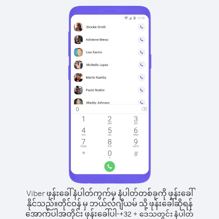
Viber ဖုန်းခေါ်နံပါတ်ကွက်မှ နံပါတ်တစ်ခုကို ဖုန်းခေါ်
နိုင်သည်။
တိုင်ဝန် မှ ဘယ်လ်ဂျီယမ် သို့ ဖုန်းခေါ်ဆိုရန်
အောက်ပါအတိုင်း ဖုန်းခေါ်ပါ-
+
+
32
ဒေသတွင်း နံပါတ်