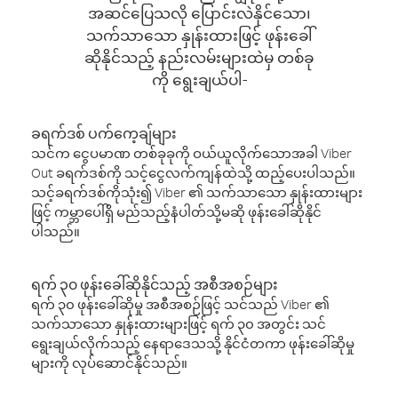
အဆင်ပြေသလို ပြောင်းလဲနိုင်သော၊
သက်သာသော နှုန်းထားဖြင့် ဖုန်းခေါ်
ဆိုနိုင်သည့် နည်းလမ်းများထဲမှ တစ်ခု
ကို ရွေးချယ်ပါ-
ခရက်ဒစ် ပက်ကေ့ချ်များ
သင်က ငွေပမာဏ တစ်ခုခုကို ဝယ်ယူလိုက်သောအခါ Viber
Out ခရက်ဒစ်ကို သင့်ငွေလက်ကျန်ထဲသို့ ထည့်ပေးပါသည်။
သင့်ခရက်ဒစ်ကိုသုံး၍ Viber ၏ သက်သာသော နှုန်းထားများ
ဖြင့် ကမ္ဘာပေါ်ရှိ မည်သည့်နံပါတ်သို့မဆို ဖုန်းခေါ်ဆိုနိုင်
ပါသည်။
ရက် ၃၀ ဖုန်းခေါ်ဆိုနိုင်သည့် အစီအစဉ်များ
ရက် ၃၀ ဖုန်းခေါ်ဆိုမှု အစီအစဉ်ဖြင့် သင်သည် Viber ၏
သက်သာသော နှုန်းထားများဖြင့် ရက် ၃၀ အတွင်း သင်
ရွေးချယ်လိုက်သည့် နေရာဒေသသို့ နိုင်ငံတကာ ဖုန်းခေါ်ဆိုမှု
များကို လုပ်ဆောင်နိုင်သည်။