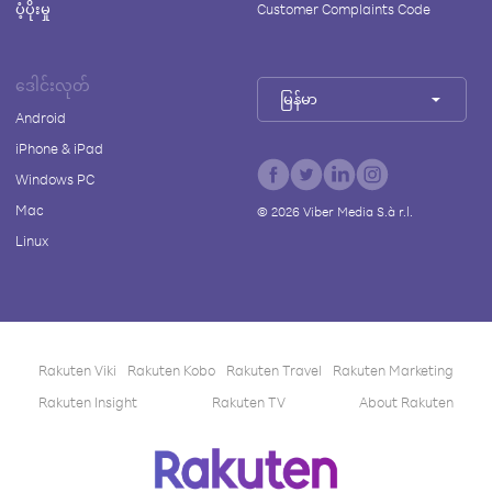
ပံ့ပိုးမှု
Customer Complaints Code
ဒေါင်းလုတ်
မြန်မာ
Android
iPhone & iPad
Windows PC
Mac
©
2026
Viber Media S.à r.l.
Linux
Rakuten Viki
Rakuten Kobo
Rakuten Travel
Rakuten Marketing
Rakuten Insight
Rakuten TV
About Rakuten