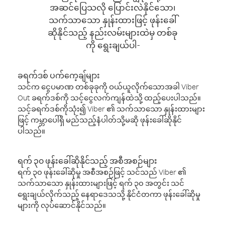
အဆင်ပြေသလို ပြောင်းလဲနိုင်သော၊
သက်သာသော နှုန်းထားဖြင့် ဖုန်းခေါ်
ဆိုနိုင်သည့် နည်းလမ်းများထဲမှ တစ်ခု
ကို ရွေးချယ်ပါ-
ခရက်ဒစ် ပက်ကေ့ချ်များ
သင်က ငွေပမာဏ တစ်ခုခုကို ဝယ်ယူလိုက်သောအခါ Viber
Out ခရက်ဒစ်ကို သင့်ငွေလက်ကျန်ထဲသို့ ထည့်ပေးပါသည်။
သင့်ခရက်ဒစ်ကိုသုံး၍ Viber ၏ သက်သာသော နှုန်းထားများ
ဖြင့် ကမ္ဘာပေါ်ရှိ မည်သည့်နံပါတ်သို့မဆို ဖုန်းခေါ်ဆိုနိုင်
ပါသည်။
ရက် ၃၀ ဖုန်းခေါ်ဆိုနိုင်သည့် အစီအစဉ်များ
ရက် ၃၀ ဖုန်းခေါ်ဆိုမှု အစီအစဉ်ဖြင့် သင်သည် Viber ၏
သက်သာသော နှုန်းထားများဖြင့် ရက် ၃၀ အတွင်း သင်
ရွေးချယ်လိုက်သည့် နေရာဒေသသို့ နိုင်ငံတကာ ဖုန်းခေါ်ဆိုမှု
များကို လုပ်ဆောင်နိုင်သည်။