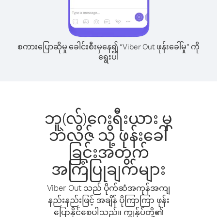
စကားပြောဆိုမှု ခေါင်းစီးမှနေ၍ “Viber Out ဖုန်းခေါ်မှု” ကို
ရွေးပါ
ဘူ(လ်)ဂေးရီးယား မှ
ဘဲလိဇ် သို့ ဖုန်းခေါ်
ခြင်းအတွက်
အကြံပြုချက်များ
Viber Out သည် ပိုက်ဆံအကုန်အကျ
နည်းနည်းဖြင့် အချိန် ပိုကြာကြာ ဖုန်း
ပြောနိုင်စေပါသည်။ ကျွန်ုပ်တို့၏