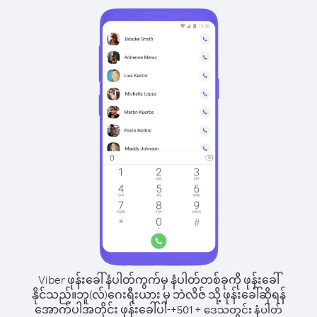
Viber ဖုန်းခေါ်နံပါတ်ကွက်မှ နံပါတ်တစ်ခုကို ဖုန်းခေါ်
နိုင်သည်။
ဘူ(လ်)ဂေးရီးယား မှ ဘဲလိဇ် သို့ ဖုန်းခေါ်ဆိုရန်
အောက်ပါအတိုင်း ဖုန်းခေါ်ပါ-
+
+
501
ဒေသတွင်း နံပါတ်