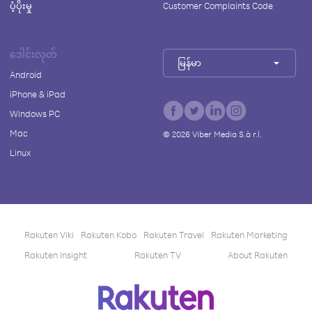
ပံ့ပိုးမှု
Customer Complaints Code
ဒေါင်းလုတ်
မြန်မာ
Android
iPhone & iPad
Windows PC
Mac
©
2026
Viber Media S.à r.l.
Linux
Rakuten Viki
Rakuten Kobo
Rakuten Travel
Rakuten Marketing
Rakuten Insight
Rakuten TV
About Rakuten