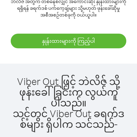
ဘဲလိဇ် အတွက် တစ်မိနစ်လျှင် အကောင်းဆုံး နှုန်းထားများကို
ရရှိရန် ခရက်ဒစ် ပက်ကေ့ချ်များ သို့မဟုတ် ဖုန်းခေါ်ဆိုမှု
အစီအစဉ်တစ်ခုကို ဝယ်ယူပါ။
နှုန်းထားများကို ကြည့်ပါ
Viber Out ဖြင့် ဘဲလိဇ် သို့
ဖုန်းခေါ်ခြင်းက လွယ်ကူ
ပါသည်။
သင့်တွင် Viber Out ခရက်ဒ
စ်များ ရှိပါက သင်သည်-