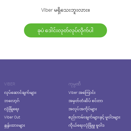
Viber မရှိသေးဘူးလား။
ခုပဲ ဒေါင်းလုတ်လုပ်လိုက်ပါ
VIBER
ကုမ္ပဏီ
လုပ်ဆောင်ချက်များ
Viber အကြောင်း
ဘလော့ဂ်
အမှတ်တံဆိပ် စင်တာ
လုံခြုံရေး
အလုပ်အကိုင်များ
Viber Out
စည်းကမ်းချက်များနှင့် မူဝါဒများ
နှုန်းထားများ
ကိုယ်ရေးလုံခြုံမှု မူဝါဒ