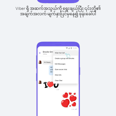
Viber ရှိ အဆက်အသွယ်ကို ရွေးချယ်ပြီး ၎င်းတို့၏
အချက်အလက် မျက်နှာပြင်မှနေ၍ ဖုန်းခေါ်ပါ