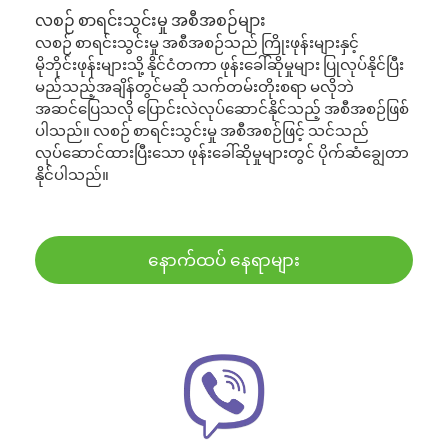
လစဉ် စာရင်းသွင်းမှု အစီအစဉ်များ
လစဉ် စာရင်းသွင်းမှု အစီအစဉ်သည် ကြိုးဖုန်းများနှင့်
မိုဘိုင်းဖုန်းများသို့ နိုင်ငံတကာ ဖုန်းခေါ်ဆိုမှုများ ပြုလုပ်နိုင်ပြီး
မည်သည့်အချိန်တွင်မဆို သက်တမ်းတိုးစရာ မလိုဘဲ
အဆင်ပြေသလို ပြောင်းလဲလုပ်ဆောင်နိုင်သည့် အစီအစဉ်ဖြစ်
ပါသည်။ လစဉ် စာရင်းသွင်းမှု အစီအစဉ်ဖြင့် သင်သည်
လုပ်ဆောင်ထားပြီးသော ဖုန်းခေါ်ဆိုမှုများတွင် ပိုက်ဆံချွေတာ
နိုင်ပါသည်။
နောက်ထပ် နေရာများ