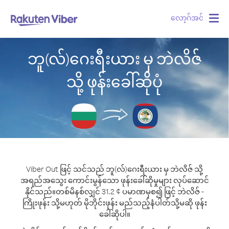
လော့ဂ်အင်
Togg
navig
ဘူ(လ်)ဂေးရီးယား မှ ဘဲလိဇ်
သို့ ဖုန်းခေါ်ဆိုပုံ
Viber Out ဖြင့် သင်သည် ဘူ(လ်)ဂေးရီးယား မှ ဘဲလိဇ် သို့
အရည်အသွေး ကောင်းမွန်သော ဖုန်းခေါ်ဆိုမှုများ လုပ်ဆောင်
နိုင်သည်။
တစ်မိနစ်လျှင် 31.2 ¢ ပမာဏမှစ၍ ဖြင့် ဘဲလိဇ် -
ကြိုးဖုန်း သို့မဟုတ် မိုဘိုင်းဖုန်း မည်သည့်နံပါတ်သို့မဆို ဖုန်း
ခေါ်ဆိုပါ။