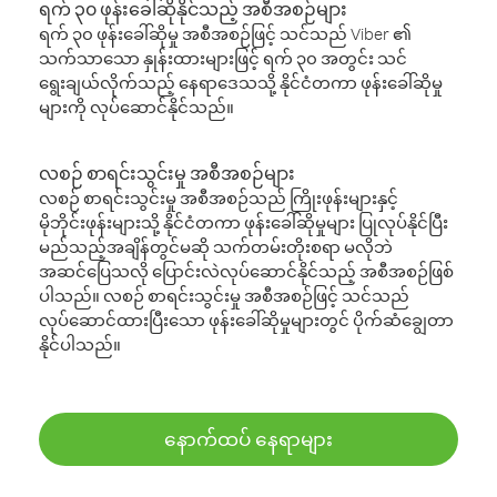
ရက် ၃၀ ဖုန်းခေါ်ဆိုနိုင်သည့် အစီအစဉ်များ
ရက် ၃၀ ဖုန်းခေါ်ဆိုမှု အစီအစဉ်ဖြင့် သင်သည် Viber ၏
သက်သာသော နှုန်းထားများဖြင့် ရက် ၃၀ အတွင်း သင်
ရွေးချယ်လိုက်သည့် နေရာဒေသသို့ နိုင်ငံတကာ ဖုန်းခေါ်ဆိုမှု
များကို လုပ်ဆောင်နိုင်သည်။
လစဉ် စာရင်းသွင်းမှု အစီအစဉ်များ
လစဉ် စာရင်းသွင်းမှု အစီအစဉ်သည် ကြိုးဖုန်းများနှင့်
မိုဘိုင်းဖုန်းများသို့ နိုင်ငံတကာ ဖုန်းခေါ်ဆိုမှုများ ပြုလုပ်နိုင်ပြီး
မည်သည့်အချိန်တွင်မဆို သက်တမ်းတိုးစရာ မလိုဘဲ
အဆင်ပြေသလို ပြောင်းလဲလုပ်ဆောင်နိုင်သည့် အစီအစဉ်ဖြစ်
ပါသည်။ လစဉ် စာရင်းသွင်းမှု အစီအစဉ်ဖြင့် သင်သည်
လုပ်ဆောင်ထားပြီးသော ဖုန်းခေါ်ဆိုမှုများတွင် ပိုက်ဆံချွေတာ
နိုင်ပါသည်။
နောက်ထပ် နေရာများ