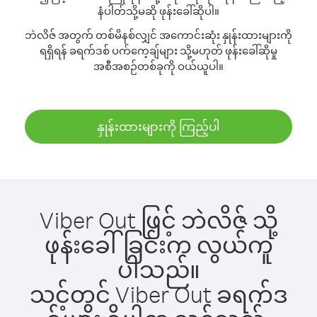
နံပါတ်သို့မဆို ဖုန်းခေါ်ဆိုပါ။
ဘဲလိဇ် အတွက် တစ်မိနစ်လျှင် အကောင်းဆုံး နှုန်းထားများကို
ရရှိရန် ခရက်ဒစ် ပက်ကေ့ချ်များ သို့မဟုတ် ဖုန်းခေါ်ဆိုမှု
အစီအစဉ်တစ်ခုကို ဝယ်ယူပါ။
နှုန်းထားများကို ကြည့်ပါ
Viber Out ဖြင့် ဘဲလိဇ် သို့
ဖုန်းခေါ်ခြင်းက လွယ်ကူ
ပါသည်။
သင့်တွင် Viber Out ခရက်ဒ