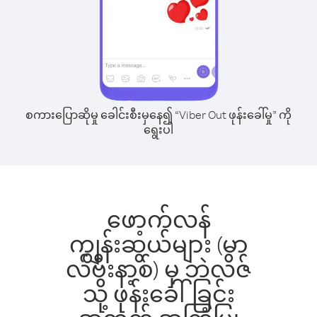
စကားပြောဆိုမှု ခေါင်းစီးမှနေ၍ “Viber Out ဖုန်းခေါ်မှု” ကို
ရွေးပါ
ဖော့က်လန်
ကျွန်းဆွယ်များ (မာ
လ်ဗီးနာ့စ်) မှ ဘဲလိဇ်
သို့ ဖုန်းခေါ်ခြင်း