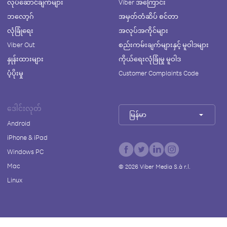
လုပ်ဆောင်ချက်များ
Viber အကြောင်း
ဘလော့ဂ်
အမှတ်တံဆိပ် စင်တာ
လုံခြုံရေး
အလုပ်အကိုင်များ
Viber Out
စည်းကမ်းချက်များနှင့် မူဝါဒများ
နှုန်းထားများ
ကိုယ်ရေးလုံခြုံမှု မူဝါဒ
ပံ့ပိုးမှု
Customer Complaints Code
ဒေါင်းလုတ်
မြန်မာ
Android
iPhone & iPad
Windows PC
Mac
©
2026
Viber Media S.à r.l.
Linux