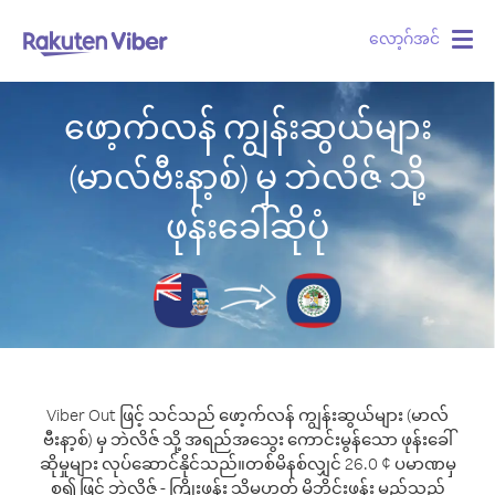
လော့ဂ်အင်
Togg
navig
ဖော့က်လန် ကျွန်းဆွယ်များ
(မာလ်ဗီးနာ့စ်) မှ ဘဲလိဇ် သို့
ဖုန်းခေါ်ဆိုပုံ
Viber Out ဖြင့် သင်သည် ဖော့က်လန် ကျွန်းဆွယ်များ (မာလ်
ဗီးနာ့စ်) မှ ဘဲလိဇ် သို့ အရည်အသွေး ကောင်းမွန်သော ဖုန်းခေါ်
ဆိုမှုများ လုပ်ဆောင်နိုင်သည်။
တစ်မိနစ်လျှင် 26.0 ¢ ပမာဏမှ
စ၍ ဖြင့် ဘဲလိဇ် - ကြိုးဖုန်း သို့မဟုတ် မိုဘိုင်းဖုန်း မည်သည့်