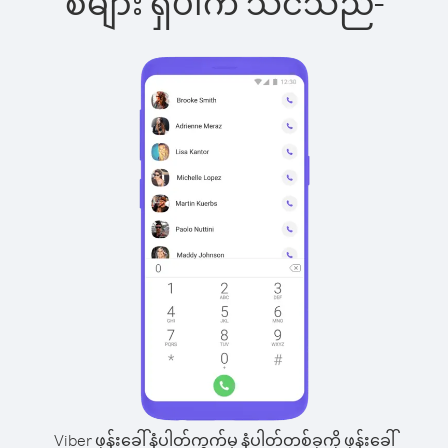
စ်များ ရှိပါက သင်သည်-
Viber ဖုန်းခေါ်နံပါတ်ကွက်မှ နံပါတ်တစ်ခုကို ဖုန်းခေါ်