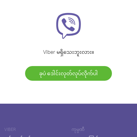
Viber မရှိသေးဘူးလား။
ခုပဲ ဒေါင်းလုတ်လုပ်လိုက်ပါ
VIBER
ကုမ္ပဏီ