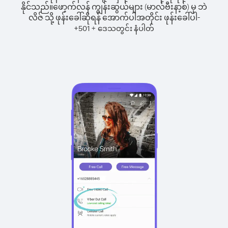
နိုင်သည်။
ဖော့က်လန် ကျွန်းဆွယ်များ (မာလ်ဗီးနာ့စ်) မှ ဘဲ
လိဇ် သို့ ဖုန်းခေါ်ဆိုရန် အောက်ပါအတိုင်း ဖုန်းခေါ်ပါ-
+
+
501
ဒေသတွင်း နံပါတ်