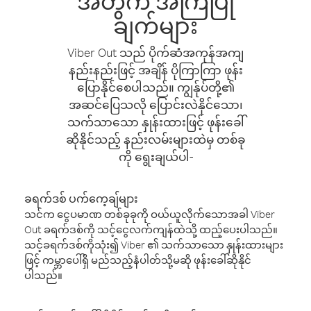
အတွက် အကြံပြု
ချက်များ
Viber Out သည် ပိုက်ဆံအကုန်အကျ
နည်းနည်းဖြင့် အချိန် ပိုကြာကြာ ဖုန်း
ပြောနိုင်စေပါသည်။ ကျွန်ုပ်တို့၏
အဆင်ပြေသလို ပြောင်းလဲနိုင်သော၊
သက်သာသော နှုန်းထားဖြင့် ဖုန်းခေါ်
ဆိုနိုင်သည့် နည်းလမ်းများထဲမှ တစ်ခု
ကို ရွေးချယ်ပါ-
ခရက်ဒစ် ပက်ကေ့ချ်များ
သင်က ငွေပမာဏ တစ်ခုခုကို ဝယ်ယူလိုက်သောအခါ Viber
Out ခရက်ဒစ်ကို သင့်ငွေလက်ကျန်ထဲသို့ ထည့်ပေးပါသည်။
သင့်ခရက်ဒစ်ကိုသုံး၍ Viber ၏ သက်သာသော နှုန်းထားများ
ဖြင့် ကမ္ဘာပေါ်ရှိ မည်သည့်နံပါတ်သို့မဆို ဖုန်းခေါ်ဆိုနိုင်
ပါသည်။