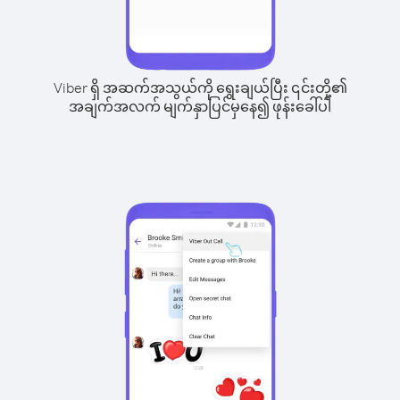
Viber ရှိ အဆက်အသွယ်ကို ရွေးချယ်ပြီး ၎င်းတို့၏
အချက်အလက် မျက်နှာပြင်မှနေ၍ ဖုန်းခေါ်ပါ