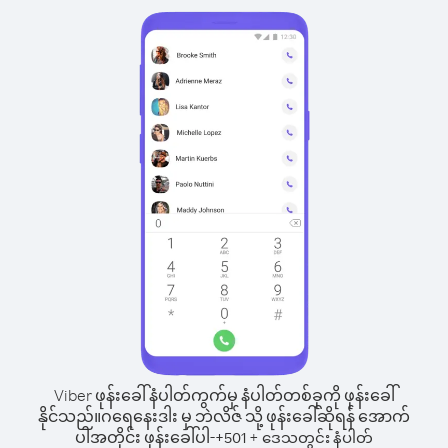
Viber ဖုန်းခေါ်နံပါတ်ကွက်မှ နံပါတ်တစ်ခုကို ဖုန်းခေါ်
နိုင်သည်။
ဂရေနေးဒါး မှ ဘဲလိဇ် သို့ ဖုန်းခေါ်ဆိုရန် အောက်
ပါအတိုင်း ဖုန်းခေါ်ပါ-
+
+
501
ဒေသတွင်း နံပါတ်