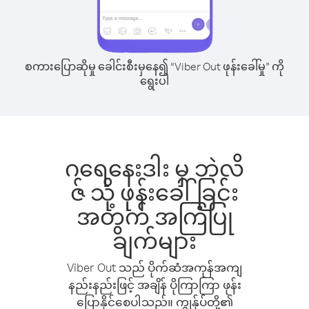
စကားပြောဆိုမှု ခေါင်းစီးမှနေ၍ “Viber Out ဖုန်းခေါ်မှု” ကို
ရွေးပါ
ဂရေနေးဒါး မှ ဘဲလိ
ဇ် သို့ ဖုန်းခေါ်ခြင်း
အတွက် အကြံပြု
ချက်များ
Viber Out သည် ပိုက်ဆံအကုန်အကျ
နည်းနည်းဖြင့် အချိန် ပိုကြာကြာ ဖုန်း
ပြောနိုင်စေပါသည်။ ကျွန်ုပ်တို့၏