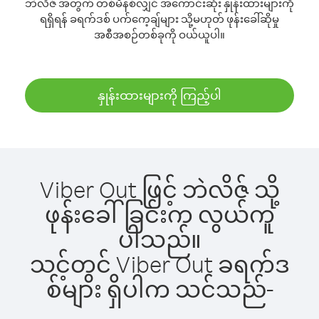
ဘဲလိဇ် အတွက် တစ်မိနစ်လျှင် အကောင်းဆုံး နှုန်းထားများကို
ရရှိရန် ခရက်ဒစ် ပက်ကေ့ချ်များ သို့မဟုတ် ဖုန်းခေါ်ဆိုမှု
အစီအစဉ်တစ်ခုကို ဝယ်ယူပါ။
နှုန်းထားများကို ကြည့်ပါ
Viber Out ဖြင့် ဘဲလိဇ် သို့
ဖုန်းခေါ်ခြင်းက လွယ်ကူ
ပါသည်။
သင့်တွင် Viber Out ခရက်ဒ
စ်များ ရှိပါက သင်သည်-