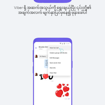
Viber ရှိ အဆက်အသွယ်ကို ရွေးချယ်ပြီး ၎င်းတို့၏
အချက်အလက် မျက်နှာပြင်မှနေ၍ ဖုန်းခေါ်ပါ