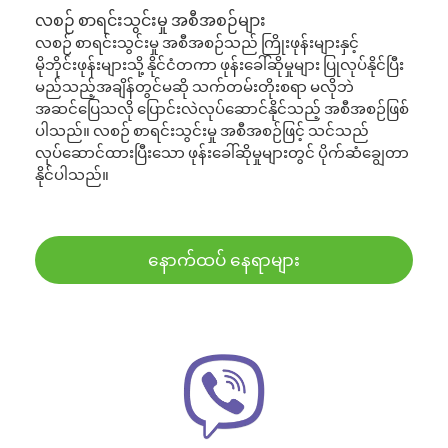
လစဉ် စာရင်းသွင်းမှု အစီအစဉ်များ
လစဉ် စာရင်းသွင်းမှု အစီအစဉ်သည် ကြိုးဖုန်းများနှင့်
မိုဘိုင်းဖုန်းများသို့ နိုင်ငံတကာ ဖုန်းခေါ်ဆိုမှုများ ပြုလုပ်နိုင်ပြီး
မည်သည့်အချိန်တွင်မဆို သက်တမ်းတိုးစရာ မလိုဘဲ
အဆင်ပြေသလို ပြောင်းလဲလုပ်ဆောင်နိုင်သည့် အစီအစဉ်ဖြစ်
ပါသည်။ လစဉ် စာရင်းသွင်းမှု အစီအစဉ်ဖြင့် သင်သည်
လုပ်ဆောင်ထားပြီးသော ဖုန်းခေါ်ဆိုမှုများတွင် ပိုက်ဆံချွေတာ
နိုင်ပါသည်။
နောက်ထပ် နေရာများ