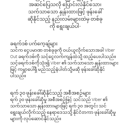
အဆင်ပြေသလို ပြောင်းလဲနိုင်သော၊
သက်သာသော နှုန်းထားဖြင့် ဖုန်းခေါ်
ဆိုနိုင်သည့် နည်းလမ်းများထဲမှ တစ်ခု
ကို ရွေးချယ်ပါ-
ခရက်ဒစ် ပက်ကေ့ချ်များ
သင်က ငွေပမာဏ တစ်ခုခုကို ဝယ်ယူလိုက်သောအခါ Viber
Out ခရက်ဒစ်ကို သင့်ငွေလက်ကျန်ထဲသို့ ထည့်ပေးပါသည်။
သင့်ခရက်ဒစ်ကိုသုံး၍ Viber ၏ သက်သာသော နှုန်းထားများ
ဖြင့် ကမ္ဘာပေါ်ရှိ မည်သည့်နံပါတ်သို့မဆို ဖုန်းခေါ်ဆိုနိုင်
ပါသည်။
ရက် ၃၀ ဖုန်းခေါ်ဆိုနိုင်သည့် အစီအစဉ်များ
ရက် ၃၀ ဖုန်းခေါ်ဆိုမှု အစီအစဉ်ဖြင့် သင်သည် Viber ၏
သက်သာသော နှုန်းထားများဖြင့် ရက် ၃၀ အတွင်း သင်
ရွေးချယ်လိုက်သည့် နေရာဒေသသို့ နိုင်ငံတကာ ဖုန်းခေါ်ဆိုမှု
များကို လုပ်ဆောင်နိုင်သည်။