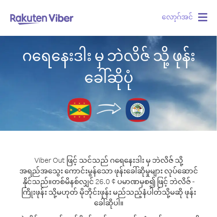
လော့ဂ်အင်
Togg
navig
ဂရေနေးဒါး မှ ဘဲလိဇ် သို့ ဖုန်း
ခေါ်ဆိုပုံ
Viber Out ဖြင့် သင်သည် ဂရေနေးဒါး မှ ဘဲလိဇ် သို့
အရည်အသွေး ကောင်းမွန်သော ဖုန်းခေါ်ဆိုမှုများ လုပ်ဆောင်
နိုင်သည်။
တစ်မိနစ်လျှင် 26.0 ¢ ပမာဏမှစ၍ ဖြင့် ဘဲလိဇ် -
ကြိုးဖုန်း သို့မဟုတ် မိုဘိုင်းဖုန်း မည်သည့်နံပါတ်သို့မဆို ဖုန်း
ခေါ်ဆိုပါ။