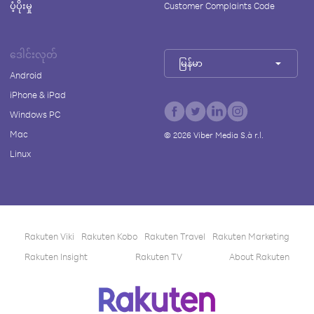
ပံ့ပိုးမှု
Customer Complaints Code
ဒေါင်းလုတ်
မြန်မာ
Android
iPhone & iPad
Windows PC
Mac
©
2026
Viber Media S.à r.l.
Linux
Rakuten Viki
Rakuten Kobo
Rakuten Travel
Rakuten Marketing
Rakuten Insight
Rakuten TV
About Rakuten