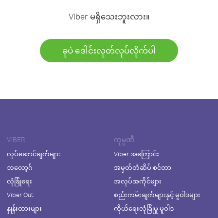
Viber မရှိသေးဘူးလား။
ခုပဲ ဒေါင်းလုတ်လုပ်လိုက်ပါ
VIBER
ကုမ္ပဏီ
လုပ်ဆောင်ချက်များ
Viber အကြောင်း
ဘလော့ဂ်
အမှတ်တံဆိပ် စင်တာ
လုံခြုံရေး
အလုပ်အကိုင်များ
Viber Out
စည်းကမ်းချက်များနှင့် မူဝါဒများ
နှုန်းထားများ
ကိုယ်ရေးလုံခြုံမှု မူဝါဒ