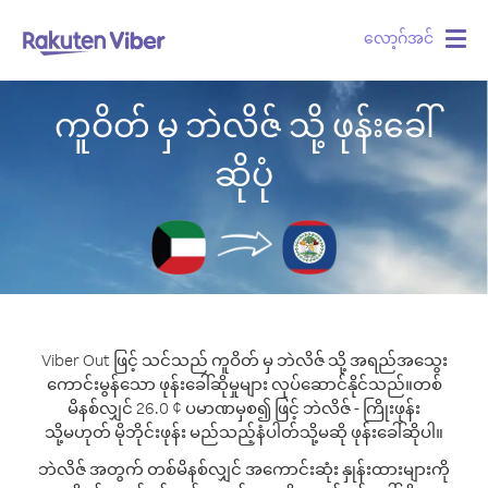
လော့ဂ်အင်
Togg
navig
ကူဝိတ် မှ ဘဲလိဇ် သို့ ဖုန်းခေါ်
ဆိုပုံ
Viber Out ဖြင့် သင်သည် ကူဝိတ် မှ ဘဲလိဇ် သို့ အရည်အသွေး
ကောင်းမွန်သော ဖုန်းခေါ်ဆိုမှုများ လုပ်ဆောင်နိုင်သည်။
တစ်
မိနစ်လျှင် 26.0 ¢ ပမာဏမှစ၍ ဖြင့် ဘဲလိဇ် - ကြိုးဖုန်း
သို့မဟုတ် မိုဘိုင်းဖုန်း မည်သည့်နံပါတ်သို့မဆို ဖုန်းခေါ်ဆိုပါ။
ဘဲလိဇ် အတွက် တစ်မိနစ်လျှင် အကောင်းဆုံး နှုန်းထားများကို