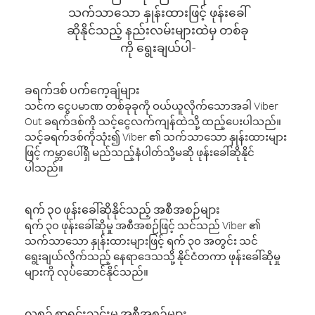
သက်သာသော နှုန်းထားဖြင့် ဖုန်းခေါ်
ဆိုနိုင်သည့် နည်းလမ်းများထဲမှ တစ်ခု
ကို ရွေးချယ်ပါ-
ခရက်ဒစ် ပက်ကေ့ချ်များ
သင်က ငွေပမာဏ တစ်ခုခုကို ဝယ်ယူလိုက်သောအခါ Viber
Out ခရက်ဒစ်ကို သင့်ငွေလက်ကျန်ထဲသို့ ထည့်ပေးပါသည်။
သင့်ခရက်ဒစ်ကိုသုံး၍ Viber ၏ သက်သာသော နှုန်းထားများ
ဖြင့် ကမ္ဘာပေါ်ရှိ မည်သည့်နံပါတ်သို့မဆို ဖုန်းခေါ်ဆိုနိုင်
ပါသည်။
ရက် ၃၀ ဖုန်းခေါ်ဆိုနိုင်သည့် အစီအစဉ်များ
ရက် ၃၀ ဖုန်းခေါ်ဆိုမှု အစီအစဉ်ဖြင့် သင်သည် Viber ၏
သက်သာသော နှုန်းထားများဖြင့် ရက် ၃၀ အတွင်း သင်
ရွေးချယ်လိုက်သည့် နေရာဒေသသို့ နိုင်ငံတကာ ဖုန်းခေါ်ဆိုမှု
များကို လုပ်ဆောင်နိုင်သည်။
လစဉ် စာရင်းသွင်းမှု အစီအစဉ်များ