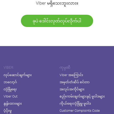
Viber မရှိသေးဘူးလား။
ခုပဲ ဒေါင်းလုတ်လုပ်လိုက်ပါ
VIBER
ကုမ္ပဏီ
လုပ်ဆောင်ချက်များ
Viber အကြောင်း
ဘလော့ဂ်
အမှတ်တံဆိပ် စင်တာ
လုံခြုံရေး
အလုပ်အကိုင်များ
Viber Out
စည်းကမ်းချက်များနှင့် မူဝါဒများ
နှုန်းထားများ
ကိုယ်ရေးလုံခြုံမှု မူဝါဒ
ပံ့ပိုးမှု
Customer Complaints Code