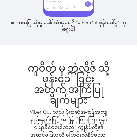
စကားပြောဆိုမှု ခေါင်းစီးမှနေ၍ “Viber Out ဖုန်းခေါ်မှု” ကို
ရွေးပါ
ကူဝိတ် မှ ဘဲလိဇ် သို့
ဖုန်းခေါ်ခြင်း
အတွက် အကြံပြု
ချက်များ
Viber Out သည် ပိုက်ဆံအကုန်အကျ
နည်းနည်းဖြင့် အချိန် ပိုကြာကြာ ဖုန်း
ပြောနိုင်စေပါသည်။ ကျွန်ုပ်တို့၏
အဆင်ပြေသလို ပြောင်းလဲနိုင်သော၊