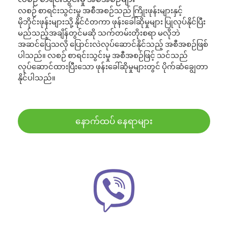
လစဉ် စာရင်းသွင်းမှု အစီအစဉ်သည် ကြိုးဖုန်းများနှင့်
မိုဘိုင်းဖုန်းများသို့ နိုင်ငံတကာ ဖုန်းခေါ်ဆိုမှုများ ပြုလုပ်နိုင်ပြီး
မည်သည့်အချိန်တွင်မဆို သက်တမ်းတိုးစရာ မလိုဘဲ
အဆင်ပြေသလို ပြောင်းလဲလုပ်ဆောင်နိုင်သည့် အစီအစဉ်ဖြစ်
ပါသည်။ လစဉ် စာရင်းသွင်းမှု အစီအစဉ်ဖြင့် သင်သည်
လုပ်ဆောင်ထားပြီးသော ဖုန်းခေါ်ဆိုမှုများတွင် ပိုက်ဆံချွေတာ
နိုင်ပါသည်။
နောက်ထပ် နေရာများ