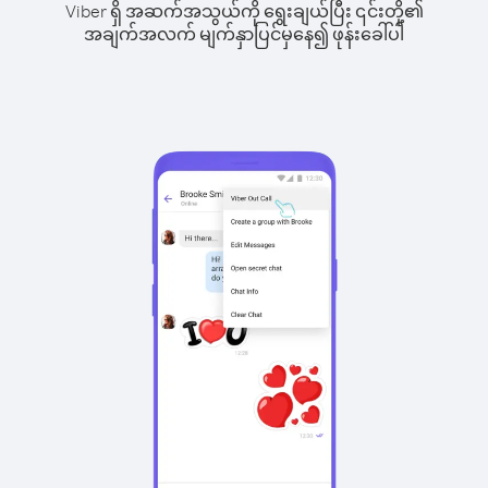
Viber ရှိ အဆက်အသွယ်ကို ရွေးချယ်ပြီး ၎င်းတို့၏
အချက်အလက် မျက်နှာပြင်မှနေ၍ ဖုန်းခေါ်ပါ