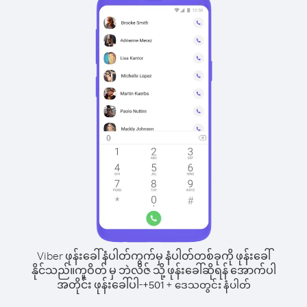
Viber ဖုန်းခေါ်နံပါတ်ကွက်မှ နံပါတ်တစ်ခုကို ဖုန်းခေါ်
နိုင်သည်။
ကူဝိတ် မှ ဘဲလိဇ် သို့ ဖုန်းခေါ်ဆိုရန် အောက်ပါ
အတိုင်း ဖုန်းခေါ်ပါ-
+
+
501
ဒေသတွင်း နံပါတ်