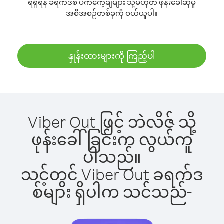
ရရှိရန် ခရက်ဒစ် ပက်ကေ့ချ်များ သို့မဟုတ် ဖုန်းခေါ်ဆိုမှု
အစီအစဉ်တစ်ခုကို ဝယ်ယူပါ။
နှုန်းထားများကို ကြည့်ပါ
Viber Out ဖြင့် ဘဲလိဇ် သို့
ဖုန်းခေါ်ခြင်းက လွယ်ကူ
ပါသည်။
သင့်တွင် Viber Out ခရက်ဒ
စ်များ ရှိပါက သင်သည်-