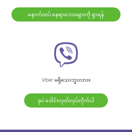
နောက်ထပ် နေရာဒေသများကို ရှာရန်
Viber မရှိသေးဘူးလား။
ခုပဲ ဒေါင်းလုတ်လုပ်လိုက်ပါ