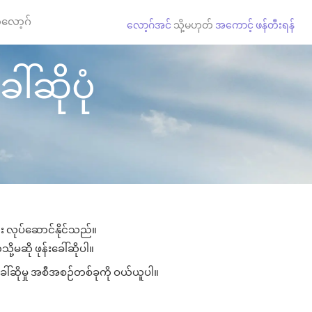
လော့ဂ်
လော့ဂ်အင်
သို့မဟုတ်
အကောင့် ဖန်တီးရန်
ါ်ဆိုပုံ
ျား လုပ်ဆောင်နိုင်သည်။
ို့မဆို ဖုန်းခေါ်ဆိုပါ။
ခေါ်ဆိုမှု အစီအစဉ်တစ်ခုကို ဝယ်ယူပါ။