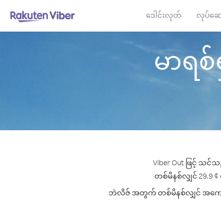
ဒေါင်းလုတ်
လုပ်ဆေ
မာရစ်ရှ
Viber Out ဖြင့် သင်သည
တစ်မိနစ်လျှင် 29.9 ¢ ပ
ဘဲလိဇ် အတွက် တစ်မိနစ်လျှင် အကောင်း