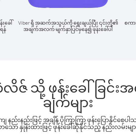
န်းခေါ်
Viber ရှိ အဆက်အသွယ်ကို ရွေးချယ်ပြီး ၎င်းတို့၏
စကားပ
ုရန်
အချက်အလက် မျက်နှာပြင်မှနေ၍ ဖုန်းခေါ်ပါ
ဘဲလိဇ် သို့ ဖုန်းခေါ်ခြင
ချက်များ
နည်းနည်းဖြင့် အချိန် ပိုကြာကြာ ဖုန်းပြောနိုင်စေပ
ော နှုန်းထားဖြင့် ဖုန်းခေါ်ဆိုနိုင်သည့် နည်းလမ်းမျာ