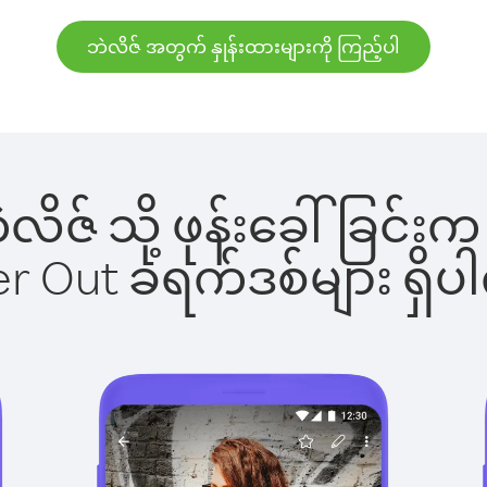
ဘဲလိဇ် အတွက် နှုန်းထားများကို ကြည့်ပါ
ဘဲလိဇ် သို့ ဖုန်းခေါ်ခြ
ber Out ခရက်ဒစ်များ ရှ