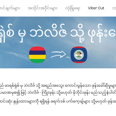
ာင်ချက်များ
အသိုင်းအဝိုင်းများ
လုံခြုံရေး
Viber Out
ဘ
ဲစ် မှ ဘဲလိဇ် သို့ ဖုန်းခေ
် မာရစ်ရှဲစ် မှ ဘဲလိဇ် သို့ အရည်အသွေး ကောင်းမွန်သော ဖုန်းခေါ်ဆိုမှုမ
မာဏမှစ၍ ဖြင့် ဘဲလိဇ် - ကြိုးဖုန်း သို့မဟုတ် မိုဘိုင်းဖုန်း မည်သည့်နံပါတ်သ
ဆုံး နှုန်းထားများကို ရရှိရန် ခရက်ဒစ် ပက်ကေ့ချ်များ သို့မဟုတ် ဖုန်း