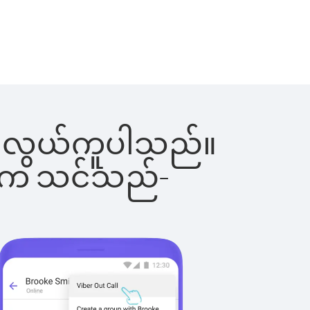
င်းက လွယ်ကူပါသည်။
ိပါက သင်သည်-