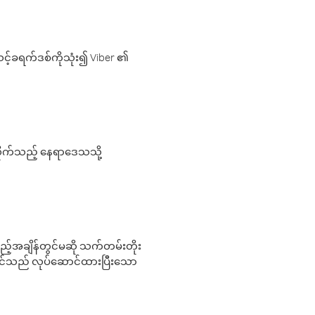
့်ခရက်ဒစ်ကိုသုံး၍ Viber ၏
လိုက်သည့် နေရာဒေသသို့
 မည်သည့်အချိန်တွင်မဆို သက်တမ်းတိုး
 သင်သည် လုပ်ဆောင်ထားပြီးသော