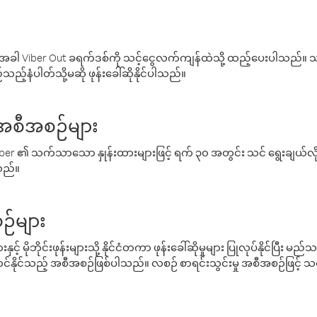
ါ Viber Out ခရက်ဒစ်ကို သင့်ငွေလက်ကျန်ထဲသို့ ထည့်ပေးပါသည်။ သင
ည့်နံပါတ်သို့မဆို ဖုန်းခေါ်ဆိုနိုင်ပါသည်။
် အစီအစဉ်များ
် Viber ၏ သက်သာသော နှုန်းထားများဖြင့် ရက် ၃၀ အတွင်း သင် ရွေးချယ်
်သည်။
ဉ်များ
့် မိုဘိုင်းဖုန်းများသို့ နိုင်ငံတကာ ဖုန်းခေါ်ဆိုမှုများ ပြုလုပ်နိုင်ပြီး
်နိုင်သည့် အစီအစဉ်ဖြစ်ပါသည်။ လစဉ် စာရင်းသွင်းမှု အစီအစဉ်ဖြင့်