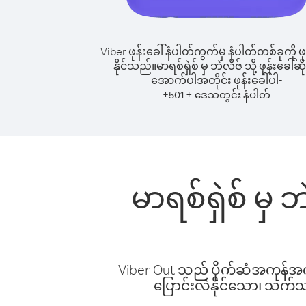
Viber ဖုန်းခေါ်နံပါတ်ကွက်မှ နံပါတ်တစ်ခုကို ဖု
နိုင်သည်။
မာရစ်ရှဲစ် မှ ဘဲလိဇ် သို့ ဖုန်းခေါ်ဆိ
အောက်ပါအတိုင်း ဖုန်းခေါ်ပါ-
+
+
501
ဒေသတွင်း နံပါတ်
မာရစ်ရှဲစ် မှ 
Viber Out သည် ပိုက်ဆံအကုန်အကျ 
ပြောင်းလဲနိုင်သော၊ သက်သာသ