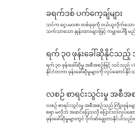
ခရက်ဒစ် ပက်ကေ့ချ်များ
သင်က ငွေပမာဏ တစ်ခုခုကို ဝယ်ယူလိုက်သောအခ
သက်သာသော နှုန်းထားများဖြင့် ကမ္ဘာပေါ်ရှိ မည်သ
ရက် ၃၀ ဖုန်းခေါ်ဆိုနိုင်သည့
ရက် ၃၀ ဖုန်းခေါ်ဆိုမှု အစီအစဉ်ဖြင့် သင်သည
နိုင်ငံတကာ ဖုန်းခေါ်ဆိုမှုများကို လုပ်ဆောင်နိုင
လစဉ် စာရင်းသွင်းမှု အစီအစ
လစဉ် စာရင်းသွင်းမှု အစီအစဉ်သည် ကြိုးဖုန်းများနှင
စရာ မလိုဘဲ အဆင်ပြေသလို ပြောင်းလဲလုပ်ဆောင
ဖုန်းခေါ်ဆိုမှုများတွင် ပိုက်ဆံချွေတာနိုင်ပါသည်။