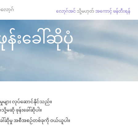
လော့ဂ်
လော့ဂ်အင်
သို့မဟုတ်
အကောင့် ဖန်တီးရန်
န်းခေါ်ဆိုပုံ
မှုများ လုပ်ဆောင်နိုင်သည်။
ို့မဆို ဖုန်းခေါ်ဆိုပါ။
ခေါ်ဆိုမှု အစီအစဉ်တစ်ခုကို ဝယ်ယူပါ။