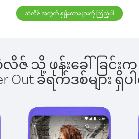
ဘဲလိဇ် အတွက် နှုန်းထားများကို ကြည့်ပါ
ဘဲလိဇ် သို့ ဖုန်းခေါ်ခြ
ber Out ခရက်ဒစ်များ ရှ