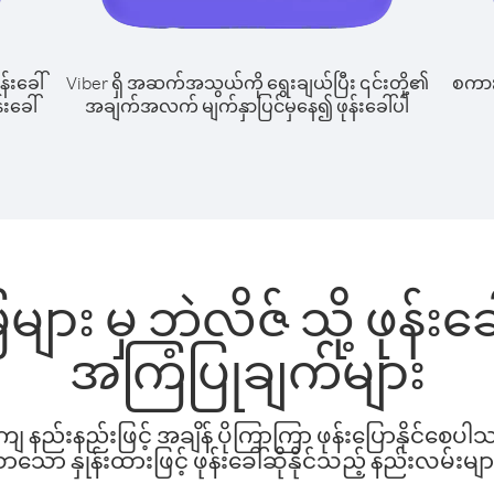
န်းခေါ်
Viber ရှိ အဆက်အသွယ်ကို ရွေးချယ်ပြီး ၎င်းတို့၏
စကားပ
်းခေါ်
အချက်အလက် မျက်နှာပြင်မှနေ၍ ဖုန်းခေါ်ပါ
ျား မှ ဘဲလိဇ် သို့ ဖုန်း
အကြံပြုချက်များ
နည်းနည်းဖြင့် အချိန် ပိုကြာကြာ ဖုန်းပြောနိုင်စေပ
ော နှုန်းထားဖြင့် ဖုန်းခေါ်ဆိုနိုင်သည့် နည်းလမ်းမျာ