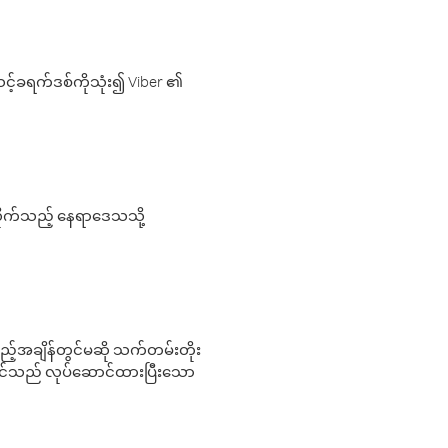
့်ခရက်ဒစ်ကိုသုံး၍ Viber ၏
လိုက်သည့် နေရာဒေသသို့
 မည်သည့်အချိန်တွင်မဆို သက်တမ်းတိုး
 သင်သည် လုပ်ဆောင်ထားပြီးသော