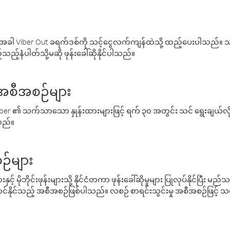
ါ Viber Out ခရက်ဒစ်ကို သင့်ငွေလက်ကျန်ထဲသို့ ထည့်ပေးပါသည်။ သင
ည့်နံပါတ်သို့မဆို ဖုန်းခေါ်ဆိုနိုင်ပါသည်။
် အစီအစဉ်များ
် Viber ၏ သက်သာသော နှုန်းထားများဖြင့် ရက် ၃၀ အတွင်း သင် ရွေးချယ်
်သည်။
ဉ်များ
့် မိုဘိုင်းဖုန်းများသို့ နိုင်ငံတကာ ဖုန်းခေါ်ဆိုမှုများ ပြုလုပ်နိုင်ပြီး
်နိုင်သည့် အစီအစဉ်ဖြစ်ပါသည်။ လစဉ် စာရင်းသွင်းမှု အစီအစဉ်ဖြင့်