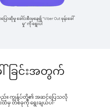
ြောဆိုမှု ခေါင်းစီးမှနေ၍ “Viber Out ဖုန်းခေါ်
မှု” ကို ရွေးပါ
ခေါ်ခြင်းအတွက်
ါသည်။ ကျွန်ုပ်တို့၏ အဆင်ပြေသလို
းထဲမှ တစ်ခုကို ရွေးချယ်ပါ-