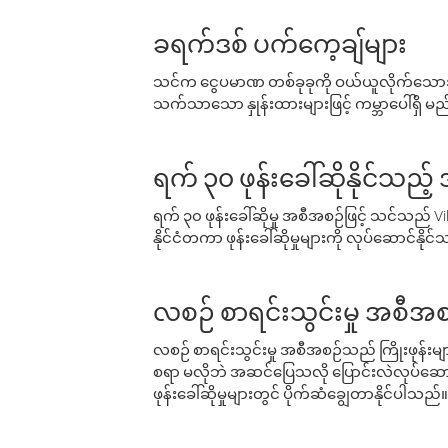
ခရက်ဒစ် ပက်ကေ့ချ်များ
သင်က ငွေပမာဏ တစ်ခုခုကို ဝယ်ယူလိုက်သောအခ
သက်သာသော နှုန်းထားများဖြင့် ကမ္ဘာပေါ်ရှိ မည်သ
ရက် ၃၀ ဖုန်းခေါ်ဆိုနိုင်သည့
ရက် ၃၀ ဖုန်းခေါ်ဆိုမှု အစီအစဉ်ဖြင့် သင်သည
နိုင်ငံတကာ ဖုန်းခေါ်ဆိုမှုများကို လုပ်ဆောင်နိုင
လစဉ် စာရင်းသွင်းမှု အစီအစ
လစဉ် စာရင်းသွင်းမှု အစီအစဉ်သည် ကြိုးဖုန်းများနှင
စရာ မလိုဘဲ အဆင်ပြေသလို ပြောင်းလဲလုပ်ဆောင
ဖုန်းခေါ်ဆိုမှုများတွင် ပိုက်ဆံချွေတာနိုင်ပါသည်။