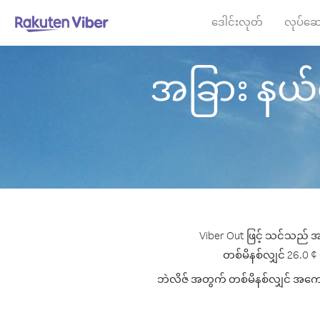
ဒေါင်းလုတ်
လုပ်ဆေ
အခြား နယ်မြေ
Viber Out ဖြင့် သင်သည် အခ
တစ်မိနစ်လျှင် 26.0 ¢ ပ
ဘဲလိဇ် အတွက် တစ်မိနစ်လျှင် အကောင်း