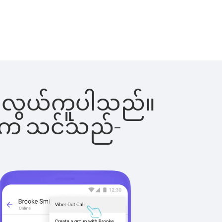
င်းက လွယ်ကူပါသည်။
ိပါက သင်သည်-