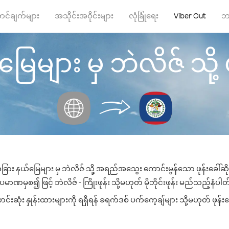
ာင်ချက်များ
အသိုင်းအဝိုင်းများ
လုံခြုံရေး
Viber Out
ဘ
များ မှ ဘဲလိဇ် သို့ ဖု
ြား နယ်မြေများ မှ ဘဲလိဇ် သို့ အရည်အသွေး ကောင်းမွန်သော ဖုန်းခေါ်ဆို
မာဏမှစ၍ ဖြင့် ဘဲလိဇ် - ကြိုးဖုန်း သို့မဟုတ် မိုဘိုင်းဖုန်း မည်သည့်နံပါတ်သ
ဆုံး နှုန်းထားများကို ရရှိရန် ခရက်ဒစ် ပက်ကေ့ချ်များ သို့မဟုတ် ဖုန်း