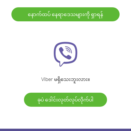
နောက်ထပ် နေရာဒေသများကို ရှာရန်
Viber မရှိသေးဘူးလား။
ခုပဲ ဒေါင်းလုတ်လုပ်လိုက်ပါ