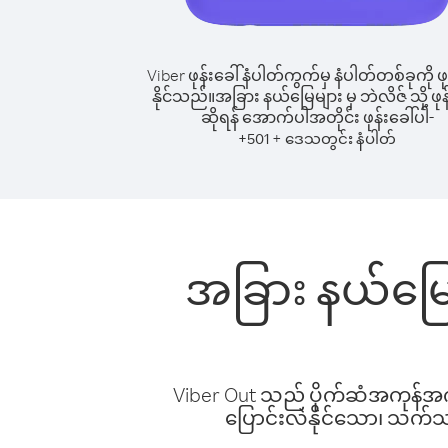
Viber ဖုန်းခေါ်နံပါတ်ကွက်မှ နံပါတ်တစ်ခုကို ဖု
နိုင်သည်။
အခြား နယ်မြေများ မှ ဘဲလိဇ် သို့ ဖုန
ဆိုရန် အောက်ပါအတိုင်း ဖုန်းခေါ်ပါ-
+
+
501
ဒေသတွင်း နံပါတ်
အခြား နယ်မြေမ
Viber Out သည် ပိုက်ဆံအကုန်အကျ 
ပြောင်းလဲနိုင်သော၊ သက်သာသ