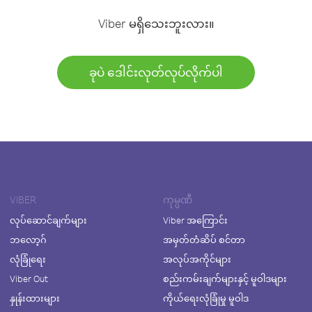
Viber မရှိသေးဘူးလား။
ခုပဲ ဒေါင်းလုတ်လုပ်လိုက်ပါ
VIBER
ကုမ္ပဏီ
လုပ်ဆောင်ချက်များ
Viber အကြောင်း
ဘလော့ဂ်
အမှတ်တံဆိပ် စင်တာ
လုံခြုံရေး
အလုပ်အကိုင်များ
Viber Out
စည်းကမ်းချက်များနှင့် မူဝါဒများ
နှုန်းထားများ
ကိုယ်ရေးလုံခြုံမှု မူဝါဒ