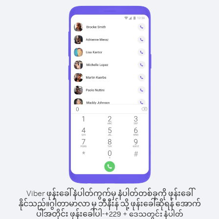
Viber ဖုန်းခေါ်နံပါတ်ကွက်မှ နံပါတ်တစ်ခုကို ဖုန်းခေါ်
နိုင်သည်။
ဂွါတာမာလာ မှ ဘီနီးန် သို့ ဖုန်းခေါ်ဆိုရန် အောက်
ပါအတိုင်း ဖုန်းခေါ်ပါ-
+
+
229
ဒေသတွင်း နံပါတ်