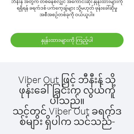
ဘီနီးန် အတွက် တစ်မိနစ်လျှင် အကောင်းဆုံး နှုန်းထားများကို
ရရှိရန် ခရက်ဒစ် ပက်ကေ့ချ်များ သို့မဟုတ် ဖုန်းခေါ်ဆိုမှု
အစီအစဉ်တစ်ခုကို ဝယ်ယူပါ။
နှုန်းထားများကို ကြည့်ပါ
Viber Out ဖြင့် ဘီနီးန် သို့
ဖုန်းခေါ်ခြင်းက လွယ်ကူ
ပါသည်။
သင့်တွင် Viber Out ခရက်ဒ
စ်များ ရှိပါက သင်သည်-