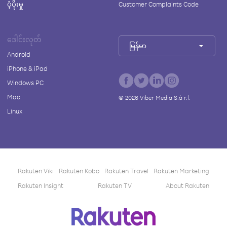
ပံ့ပိုးမှု
Customer Complaints Code
ဒေါင်းလုတ်
မြန်မာ
Android
iPhone & iPad
Windows PC
Mac
©
2026
Viber Media S.à r.l.
Linux
Rakuten Viki
Rakuten Kobo
Rakuten Travel
Rakuten Marketing
Rakuten Insight
Rakuten TV
About Rakuten