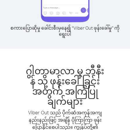
စကားပြောဆိုမှု ခေါင်းစီးမှနေ၍ “Viber Out ဖုန်းခေါ်မှု” ကို
ရွေးပါ
ဂွါတာမာလာ မှ ဘီနီး
န် သို့ ဖုန်းခေါ်ခြင်း
အတွက် အကြံပြု
ချက်များ
Viber Out သည် ပိုက်ဆံအကုန်အကျ
နည်းနည်းဖြင့် အချိန် ပိုကြာကြာ ဖုန်း
ပြောနိုင်စေပါသည်။ ကျွန်ုပ်တို့၏