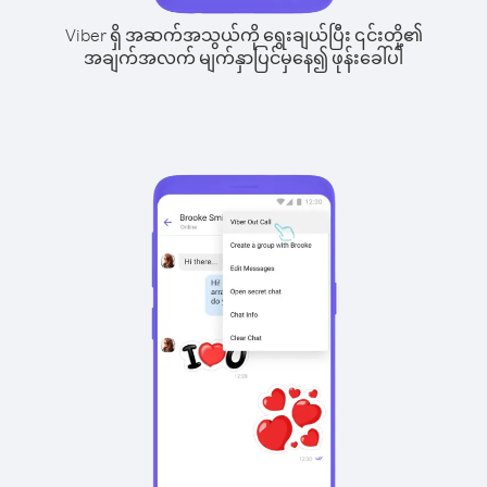
Viber ရှိ အဆက်အသွယ်ကို ရွေးချယ်ပြီး ၎င်းတို့၏
အချက်အလက် မျက်နှာပြင်မှနေ၍ ဖုန်းခေါ်ပါ