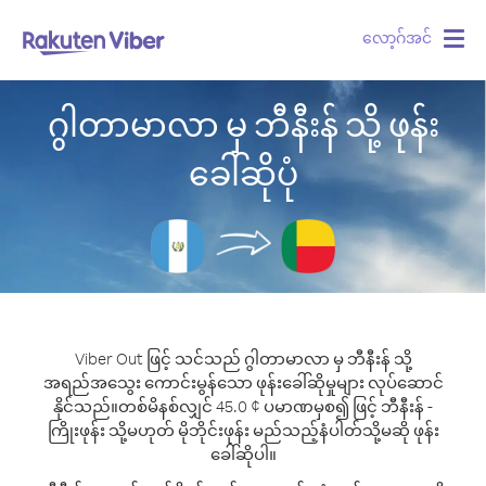
လော့ဂ်အင်
Togg
navig
ဂွါတာမာလာ မှ ဘီနီးန် သို့ ဖုန်း
ခေါ်ဆိုပုံ
Viber Out ဖြင့် သင်သည် ဂွါတာမာလာ မှ ဘီနီးန် သို့
အရည်အသွေး ကောင်းမွန်သော ဖုန်းခေါ်ဆိုမှုများ လုပ်ဆောင်
နိုင်သည်။
တစ်မိနစ်လျှင် 45.0 ¢ ပမာဏမှစ၍ ဖြင့် ဘီနီးန် -
ကြိုးဖုန်း သို့မဟုတ် မိုဘိုင်းဖုန်း မည်သည့်နံပါတ်သို့မဆို ဖုန်း
ခေါ်ဆိုပါ။