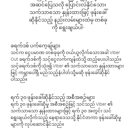
အဆင်ပြေသလို ပြောင်းလဲနိုင်သော၊
သက်သာသော နှုန်းထားဖြင့် ဖုန်းခေါ်
ဆိုနိုင်သည့် နည်းလမ်းများထဲမှ တစ်ခု
ကို ရွေးချယ်ပါ-
ခရက်ဒစ် ပက်ကေ့ချ်များ
သင်က ငွေပမာဏ တစ်ခုခုကို ဝယ်ယူလိုက်သောအခါ Viber
Out ခရက်ဒစ်ကို သင့်ငွေလက်ကျန်ထဲသို့ ထည့်ပေးပါသည်။
သင့်ခရက်ဒစ်ကိုသုံး၍ Viber ၏ သက်သာသော နှုန်းထားများ
ဖြင့် ကမ္ဘာပေါ်ရှိ မည်သည့်နံပါတ်သို့မဆို ဖုန်းခေါ်ဆိုနိုင်
ပါသည်။
ရက် ၃၀ ဖုန်းခေါ်ဆိုနိုင်သည့် အစီအစဉ်များ
ရက် ၃၀ ဖုန်းခေါ်ဆိုမှု အစီအစဉ်ဖြင့် သင်သည် Viber ၏
သက်သာသော နှုန်းထားများဖြင့် ရက် ၃၀ အတွင်း သင်
ရွေးချယ်လိုက်သည့် နေရာဒေသသို့ နိုင်ငံတကာ ဖုန်းခေါ်ဆိုမှု
များကို လုပ်ဆောင်နိုင်သည်။