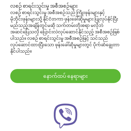
လစဉ် စာရင်းသွင်းမှု အစီအစဉ်များ
လစဉ် စာရင်းသွင်းမှု အစီအစဉ်သည် ကြိုးဖုန်းများနှင့်
မိုဘိုင်းဖုန်းများသို့ နိုင်ငံတကာ ဖုန်းခေါ်ဆိုမှုများ ပြုလုပ်နိုင်ပြီး
မည်သည့်အချိန်တွင်မဆို သက်တမ်းတိုးစရာ မလိုဘဲ
အဆင်ပြေသလို ပြောင်းလဲလုပ်ဆောင်နိုင်သည့် အစီအစဉ်ဖြစ်
ပါသည်။ လစဉ် စာရင်းသွင်းမှု အစီအစဉ်ဖြင့် သင်သည်
လုပ်ဆောင်ထားပြီးသော ဖုန်းခေါ်ဆိုမှုများတွင် ပိုက်ဆံချွေတာ
နိုင်ပါသည်။
နောက်ထပ် နေရာများ