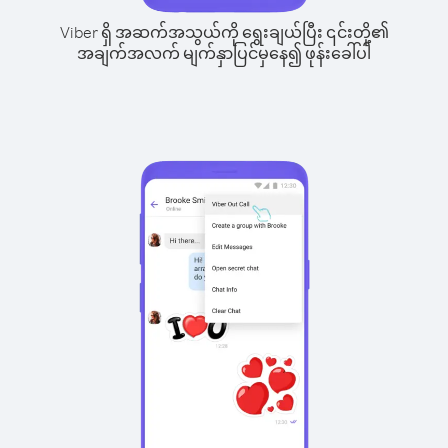
Viber ရှိ အဆက်အသွယ်ကို ရွေးချယ်ပြီး ၎င်းတို့၏
အချက်အလက် မျက်နှာပြင်မှနေ၍ ဖုန်းခေါ်ပါ