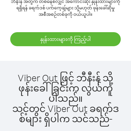
ဘီနီးန် အတွက် တစ်မိနစ်လျှင် အကောင်းဆုံး နှုန်းထားများကို
ရရှိရန် ခရက်ဒစ် ပက်ကေ့ချ်များ သို့မဟုတ် ဖုန်းခေါ်ဆိုမှု
အစီအစဉ်တစ်ခုကို ဝယ်ယူပါ။
နှုန်းထားများကို ကြည့်ပါ
Viber Out ဖြင့် ဘီနီးန် သို့
ဖုန်းခေါ်ခြင်းက လွယ်ကူ
ပါသည်။
သင့်တွင် Viber Out ခရက်ဒ
စ်များ ရှိပါက သင်သည်-