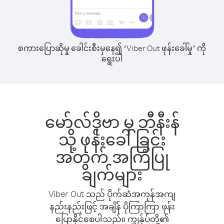
စကားပြောဆိုမှု ခေါင်းစီးမှနေ၍ “Viber Out ဖုန်းခေါ်မှု” ကို
ရွေးပါ
မော်လ်ဒိုဗာ မှ ဘီနီးန်
သို့ ဖုန်းခေါ်ခြင်း
အတွက် အကြံပြု
ချက်များ
Viber Out သည် ပိုက်ဆံအကုန်အကျ
နည်းနည်းဖြင့် အချိန် ပိုကြာကြာ ဖုန်း
ပြောနိုင်စေပါသည်။ ကျွန်ုပ်တို့၏