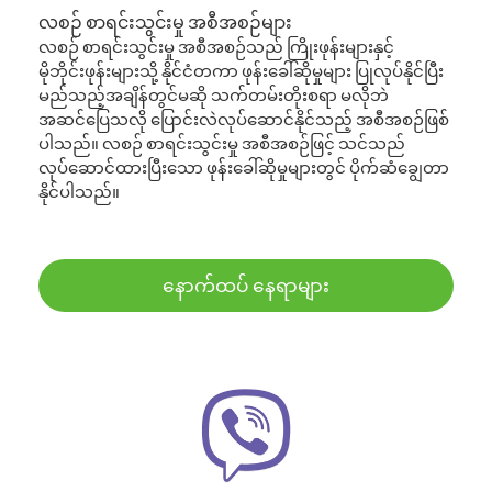
လစဉ် စာရင်းသွင်းမှု အစီအစဉ်များ
လစဉ် စာရင်းသွင်းမှု အစီအစဉ်သည် ကြိုးဖုန်းများနှင့်
မိုဘိုင်းဖုန်းများသို့ နိုင်ငံတကာ ဖုန်းခေါ်ဆိုမှုများ ပြုလုပ်နိုင်ပြီး
မည်သည့်အချိန်တွင်မဆို သက်တမ်းတိုးစရာ မလိုဘဲ
အဆင်ပြေသလို ပြောင်းလဲလုပ်ဆောင်နိုင်သည့် အစီအစဉ်ဖြစ်
ပါသည်။ လစဉ် စာရင်းသွင်းမှု အစီအစဉ်ဖြင့် သင်သည်
လုပ်ဆောင်ထားပြီးသော ဖုန်းခေါ်ဆိုမှုများတွင် ပိုက်ဆံချွေတာ
နိုင်ပါသည်။
နောက်ထပ် နေရာများ