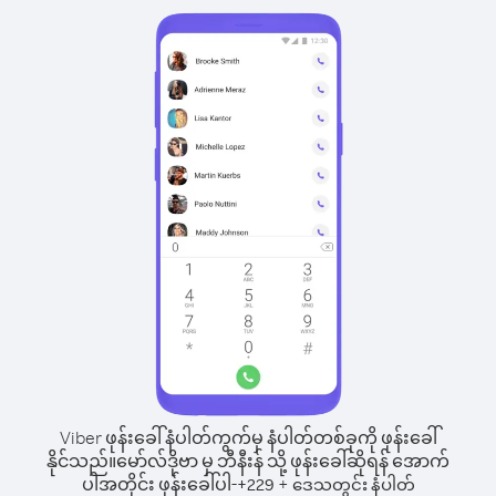
Viber ဖုန်းခေါ်နံပါတ်ကွက်မှ နံပါတ်တစ်ခုကို ဖုန်းခေါ်
နိုင်သည်။
မော်လ်ဒိုဗာ မှ ဘီနီးန် သို့ ဖုန်းခေါ်ဆိုရန် အောက်
ပါအတိုင်း ဖုန်းခေါ်ပါ-
+
+
229
ဒေသတွင်း နံပါတ်