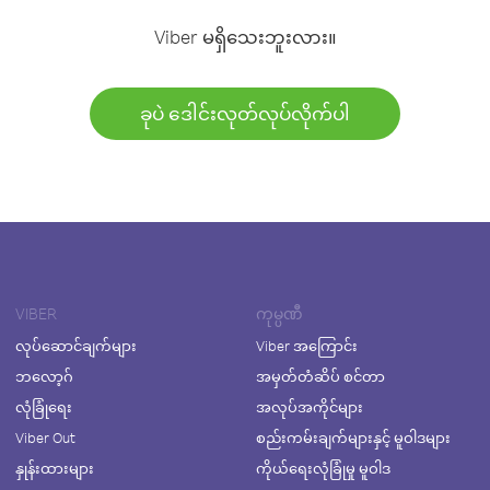
Viber မရှိသေးဘူးလား။
ခုပဲ ဒေါင်းလုတ်လုပ်လိုက်ပါ
VIBER
ကုမ္ပဏီ
လုပ်ဆောင်ချက်များ
Viber အကြောင်း
ဘလော့ဂ်
အမှတ်တံဆိပ် စင်တာ
လုံခြုံရေး
အလုပ်အကိုင်များ
Viber Out
စည်းကမ်းချက်များနှင့် မူဝါဒများ
နှုန်းထားများ
ကိုယ်ရေးလုံခြုံမှု မူဝါဒ