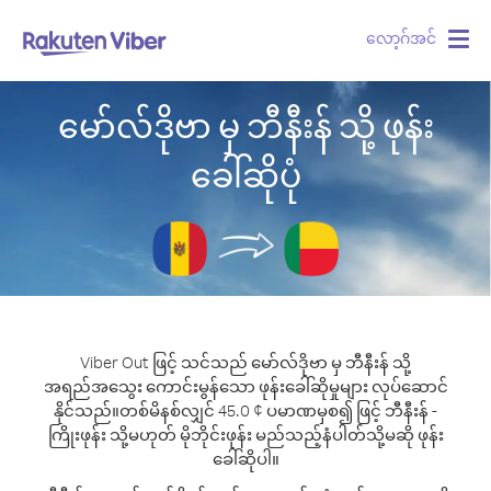
လော့ဂ်အင်
Togg
navig
မော်လ်ဒိုဗာ မှ ဘီနီးန် သို့ ဖုန်း
ခေါ်ဆိုပုံ
Viber Out ဖြင့် သင်သည် မော်လ်ဒိုဗာ မှ ဘီနီးန် သို့
အရည်အသွေး ကောင်းမွန်သော ဖုန်းခေါ်ဆိုမှုများ လုပ်ဆောင်
နိုင်သည်။
တစ်မိနစ်လျှင် 45.0 ¢ ပမာဏမှစ၍ ဖြင့် ဘီနီးန် -
ကြိုးဖုန်း သို့မဟုတ် မိုဘိုင်းဖုန်း မည်သည့်နံပါတ်သို့မဆို ဖုန်း
ခေါ်ဆိုပါ။