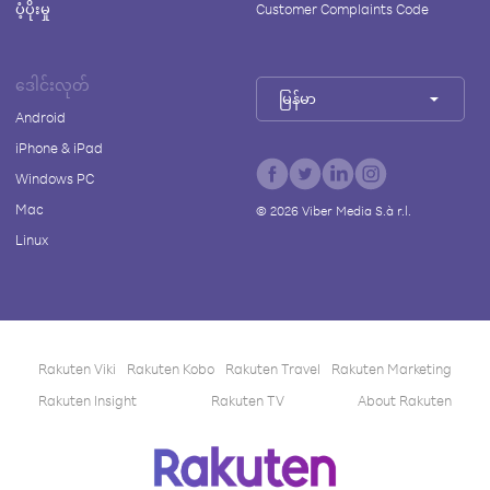
ပံ့ပိုးမှု
Customer Complaints Code
ဒေါင်းလုတ်
မြန်မာ
Android
iPhone & iPad
Windows PC
Mac
©
2026
Viber Media S.à r.l.
Linux
Rakuten Viki
Rakuten Kobo
Rakuten Travel
Rakuten Marketing
Rakuten Insight
Rakuten TV
About Rakuten