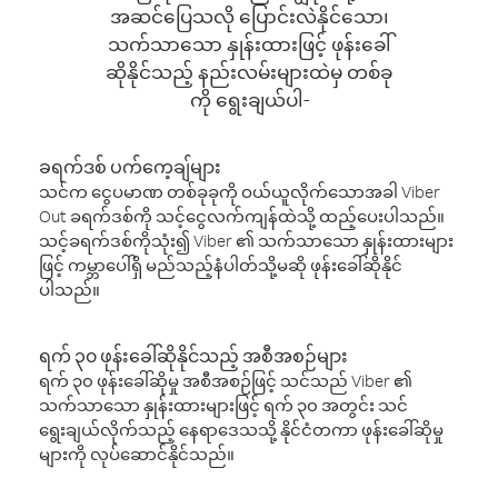
အဆင်ပြေသလို ပြောင်းလဲနိုင်သော၊
သက်သာသော နှုန်းထားဖြင့် ဖုန်းခေါ်
ဆိုနိုင်သည့် နည်းလမ်းများထဲမှ တစ်ခု
ကို ရွေးချယ်ပါ-
ခရက်ဒစ် ပက်ကေ့ချ်များ
သင်က ငွေပမာဏ တစ်ခုခုကို ဝယ်ယူလိုက်သောအခါ Viber
Out ခရက်ဒစ်ကို သင့်ငွေလက်ကျန်ထဲသို့ ထည့်ပေးပါသည်။
သင့်ခရက်ဒစ်ကိုသုံး၍ Viber ၏ သက်သာသော နှုန်းထားများ
ဖြင့် ကမ္ဘာပေါ်ရှိ မည်သည့်နံပါတ်သို့မဆို ဖုန်းခေါ်ဆိုနိုင်
ပါသည်။
ရက် ၃၀ ဖုန်းခေါ်ဆိုနိုင်သည့် အစီအစဉ်များ
ရက် ၃၀ ဖုန်းခေါ်ဆိုမှု အစီအစဉ်ဖြင့် သင်သည် Viber ၏
သက်သာသော နှုန်းထားများဖြင့် ရက် ၃၀ အတွင်း သင်
ရွေးချယ်လိုက်သည့် နေရာဒေသသို့ နိုင်ငံတကာ ဖုန်းခေါ်ဆိုမှု
များကို လုပ်ဆောင်နိုင်သည်။