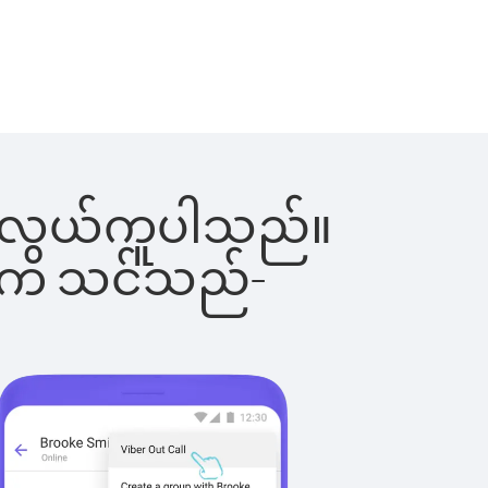
င်းက လွယ်ကူပါသည်။
ိပါက သင်သည်-