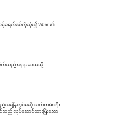
့်ခရက်ဒစ်ကိုသုံး၍ Viber ၏
လိုက်သည့် နေရာဒေသသို့
 မည်သည့်အချိန်တွင်မဆို သက်တမ်းတိုး
 သင်သည် လုပ်ဆောင်ထားပြီးသော