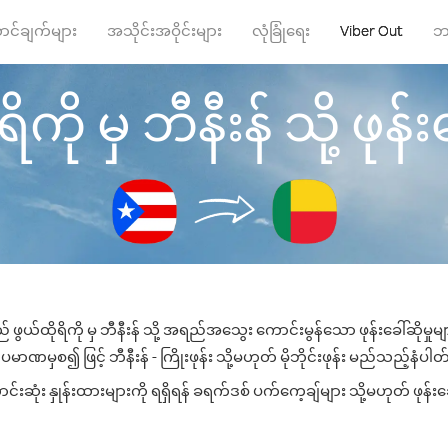
ာင်ချက်များ
အသိုင်းအဝိုင်းများ
လုံခြုံရေး
Viber Out
ဘ
ိကို မှ ဘီနီးန် သို့ ဖုန်းခ
 ဖွယ်ထိုရိကို မှ ဘီနီးန် သို့ အရည်အသွေး ကောင်းမွန်သော ဖုန်းခေါ်ဆိုမှု
မာဏမှစ၍ ဖြင့် ဘီနီးန် - ကြိုးဖုန်း သို့မဟုတ် မိုဘိုင်းဖုန်း မည်သည့်နံပါတ်သ
းဆုံး နှုန်းထားများကို ရရှိရန် ခရက်ဒစ် ပက်ကေ့ချ်များ သို့မဟုတ် ဖုန်း