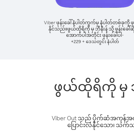
Viber ဖုန်းခေါ်နံပါတ်ကွက်မှ နံပါတ်တစ်ခုကို ဖု
နိုင်သည်။
ဖွယ်ထိုရိကို မှ ဘီနီးန် သို့ ဖုန်းခေါ်ဆ
အောက်ပါအတိုင်း ဖုန်းခေါ်ပါ-
+
+
229
ဒေသတွင်း နံပါတ်
ဖွယ်ထိုရိကို မှ
Viber Out သည် ပိုက်ဆံအကုန်အကျ 
ပြောင်းလဲနိုင်သော၊ သက်သာသ