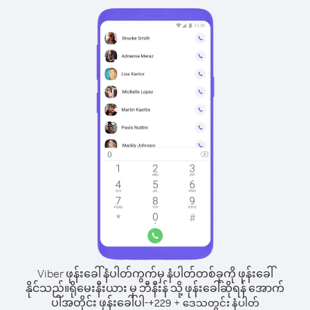
Viber ဖုန်းခေါ်နံပါတ်ကွက်မှ နံပါတ်တစ်ခုကို ဖုန်းခေါ်
နိုင်သည်။
ရိုမေးနီးယား မှ ဘီနီးန် သို့ ဖုန်းခေါ်ဆိုရန် အောက်
ပါအတိုင်း ဖုန်းခေါ်ပါ-
+
+
229
ဒေသတွင်း နံပါတ်