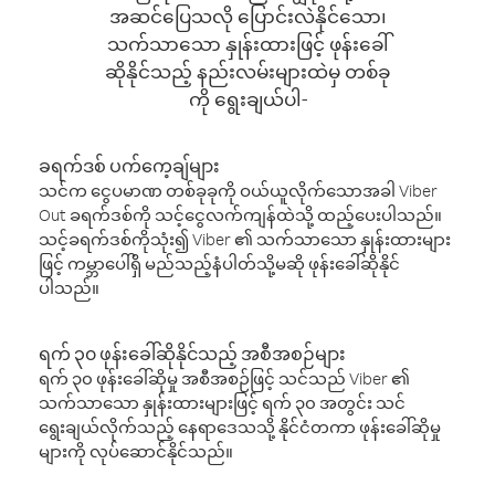
အဆင်ပြေသလို ပြောင်းလဲနိုင်သော၊
သက်သာသော နှုန်းထားဖြင့် ဖုန်းခေါ်
ဆိုနိုင်သည့် နည်းလမ်းများထဲမှ တစ်ခု
ကို ရွေးချယ်ပါ-
ခရက်ဒစ် ပက်ကေ့ချ်များ
သင်က ငွေပမာဏ တစ်ခုခုကို ဝယ်ယူလိုက်သောအခါ Viber
Out ခရက်ဒစ်ကို သင့်ငွေလက်ကျန်ထဲသို့ ထည့်ပေးပါသည်။
သင့်ခရက်ဒစ်ကိုသုံး၍ Viber ၏ သက်သာသော နှုန်းထားများ
ဖြင့် ကမ္ဘာပေါ်ရှိ မည်သည့်နံပါတ်သို့မဆို ဖုန်းခေါ်ဆိုနိုင်
ပါသည်။
ရက် ၃၀ ဖုန်းခေါ်ဆိုနိုင်သည့် အစီအစဉ်များ
ရက် ၃၀ ဖုန်းခေါ်ဆိုမှု အစီအစဉ်ဖြင့် သင်သည် Viber ၏
သက်သာသော နှုန်းထားများဖြင့် ရက် ၃၀ အတွင်း သင်
ရွေးချယ်လိုက်သည့် နေရာဒေသသို့ နိုင်ငံတကာ ဖုန်းခေါ်ဆိုမှု
များကို လုပ်ဆောင်နိုင်သည်။