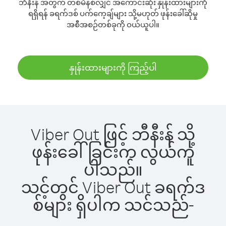
ဘီနီးန် အတွက် တစ်မိနစ်လျှင် အကောင်းဆုံး နှုန်းထားများကို
ရရှိရန် ခရက်ဒစ် ပက်ကေ့ချ်များ သို့မဟုတ် ဖုန်းခေါ်ဆိုမှု
အစီအစဉ်တစ်ခုကို ဝယ်ယူပါ။
နှုန်းထားများကို ကြည့်ပါ
Viber Out ဖြင့် ဘီနီးန် သို့
ဖုန်းခေါ်ခြင်းက လွယ်ကူ
ပါသည်။
သင့်တွင် Viber Out ခရက်ဒ
စ်များ ရှိပါက သင်သည်-