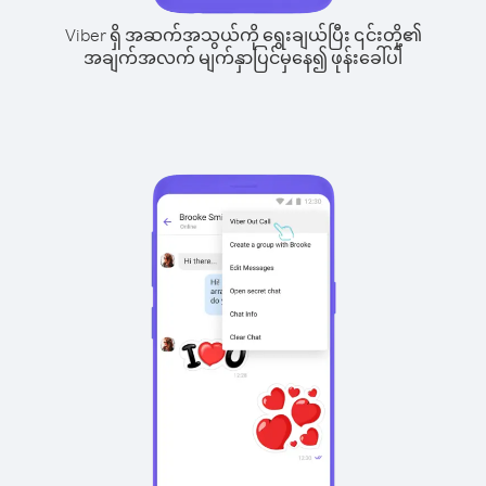
Viber ရှိ အဆက်အသွယ်ကို ရွေးချယ်ပြီး ၎င်းတို့၏
အချက်အလက် မျက်နှာပြင်မှနေ၍ ဖုန်းခေါ်ပါ