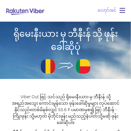
လော့ဂ်အင်
Togg
navig
ရိုမေးနီးယား မှ ဘီနီးန် သို့ ဖုန်း
ခေါ်ဆိုပုံ
Viber Out ဖြင့် သင်သည် ရိုမေးနီးယား မှ ဘီနီးန် သို့
အရည်အသွေး ကောင်းမွန်သော ဖုန်းခေါ်ဆိုမှုများ လုပ်ဆောင်
နိုင်သည်။
တစ်မိနစ်လျှင် 53.6 ¢ ပမာဏမှစ၍ ဖြင့် ဘီနီးန် -
ကြိုးဖုန်း သို့မဟုတ် မိုဘိုင်းဖုန်း မည်သည့်နံပါတ်သို့မဆို ဖုန်း
ခေါ်ဆိုပါ။