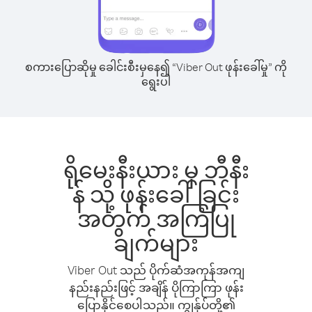
စကားပြောဆိုမှု ခေါင်းစီးမှနေ၍ “Viber Out ဖုန်းခေါ်မှု” ကို
ရွေးပါ
ရိုမေးနီးယား မှ ဘီနီး
န် သို့ ဖုန်းခေါ်ခြင်း
အတွက် အကြံပြု
ချက်များ
Viber Out သည် ပိုက်ဆံအကုန်အကျ
နည်းနည်းဖြင့် အချိန် ပိုကြာကြာ ဖုန်း
ပြောနိုင်စေပါသည်။ ကျွန်ုပ်တို့၏