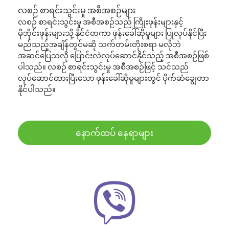
လစဉ် စာရင်းသွင်းမှု အစီအစဉ်များ
လစဉ် စာရင်းသွင်းမှု အစီအစဉ်သည် ကြိုးဖုန်းများနှင့်
မိုဘိုင်းဖုန်းများသို့ နိုင်ငံတကာ ဖုန်းခေါ်ဆိုမှုများ ပြုလုပ်နိုင်ပြီး
မည်သည့်အချိန်တွင်မဆို သက်တမ်းတိုးစရာ မလိုဘဲ
အဆင်ပြေသလို ပြောင်းလဲလုပ်ဆောင်နိုင်သည့် အစီအစဉ်ဖြစ်
ပါသည်။ လစဉ် စာရင်းသွင်းမှု အစီအစဉ်ဖြင့် သင်သည်
လုပ်ဆောင်ထားပြီးသော ဖုန်းခေါ်ဆိုမှုများတွင် ပိုက်ဆံချွေတာ
နိုင်ပါသည်။
နောက်ထပ် နေရာများ