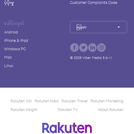
ပံ့ပိုးမှု
Customer Complaints Code
ဒေါင်းလုတ်
မြန်မာ
Android
iPhone & iPad
Windows PC
Mac
©
2026
Viber Media S.à r.l.
Linux
Rakuten Viki
Rakuten Kobo
Rakuten Travel
Rakuten Marketing
Rakuten Insight
Rakuten TV
About Rakuten