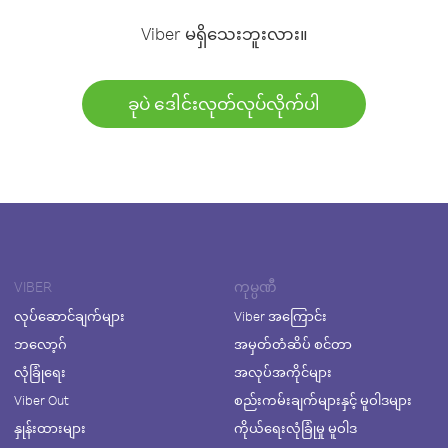
Viber မရှိသေးဘူးလား။
ခုပဲ ဒေါင်းလုတ်လုပ်လိုက်ပါ
VIBER
ကုမ္ပဏီ
လုပ်ဆောင်ချက်များ
Viber အကြောင်း
ဘလော့ဂ်
အမှတ်တံဆိပ် စင်တာ
လုံခြုံရေး
အလုပ်အကိုင်များ
Viber Out
စည်းကမ်းချက်များနှင့် မူဝါဒများ
နှုန်းထားများ
ကိုယ်ရေးလုံခြုံမှု မူဝါဒ