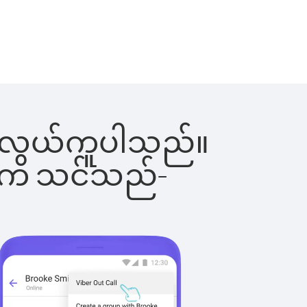
င်းက လွယ်ကူပါသည်။
ိပါက သင်သည်-