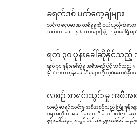
ခရက်ဒစ် ပက်ကေ့ချ်များ
သင်က ငွေပမာဏ တစ်ခုခုကို ဝယ်ယူလိုက်သောအခ
သက်သာသော နှုန်းထားများဖြင့် ကမ္ဘာပေါ်ရှိ မည်သ
ရက် ၃၀ ဖုန်းခေါ်ဆိုနိုင်သည့
ရက် ၃၀ ဖုန်းခေါ်ဆိုမှု အစီအစဉ်ဖြင့် သင်သည
နိုင်ငံတကာ ဖုန်းခေါ်ဆိုမှုများကို လုပ်ဆောင်နိုင
လစဉ် စာရင်းသွင်းမှု အစီအစ
လစဉ် စာရင်းသွင်းမှု အစီအစဉ်သည် ကြိုးဖုန်းများနှင
စရာ မလိုဘဲ အဆင်ပြေသလို ပြောင်းလဲလုပ်ဆောင
ဖုန်းခေါ်ဆိုမှုများတွင် ပိုက်ဆံချွေတာနိုင်ပါသည်။