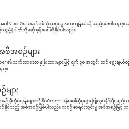
ါ Viber Out ခရက်ဒစ်ကို သင့်ငွေလက်ကျန်ထဲသို့ ထည့်ပေးပါသည်။ သင
ည့်နံပါတ်သို့မဆို ဖုန်းခေါ်ဆိုနိုင်ပါသည်။
် အစီအစဉ်များ
် Viber ၏ သက်သာသော နှုန်းထားများဖြင့် ရက် ၃၀ အတွင်း သင် ရွေးချယ်
်သည်။
ဉ်များ
့် မိုဘိုင်းဖုန်းများသို့ နိုင်ငံတကာ ဖုန်းခေါ်ဆိုမှုများ ပြုလုပ်နိုင်ပြီး
်နိုင်သည့် အစီအစဉ်ဖြစ်ပါသည်။ လစဉ် စာရင်းသွင်းမှု အစီအစဉ်ဖြင့်