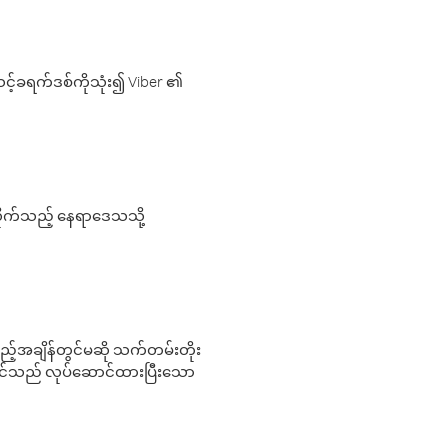
့်ခရက်ဒစ်ကိုသုံး၍ Viber ၏
လိုက်သည့် နေရာဒေသသို့
 မည်သည့်အချိန်တွင်မဆို သက်တမ်းတိုး
 သင်သည် လုပ်ဆောင်ထားပြီးသော