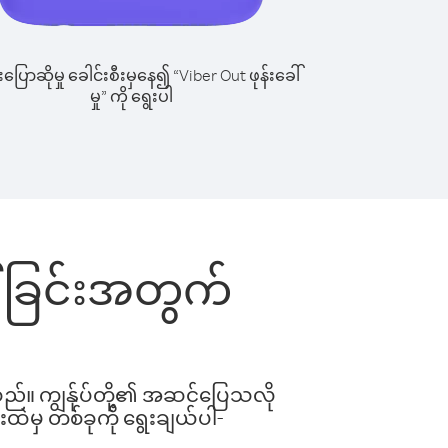
ြောဆိုမှု ခေါင်းစီးမှနေ၍ “Viber Out ဖုန်းခေါ်
မှု” ကို ရွေးပါ
ခေါ်ခြင်းအတွက်
ါသည်။ ကျွန်ုပ်တို့၏ အဆင်ပြေသလို
းထဲမှ တစ်ခုကို ရွေးချယ်ပါ-