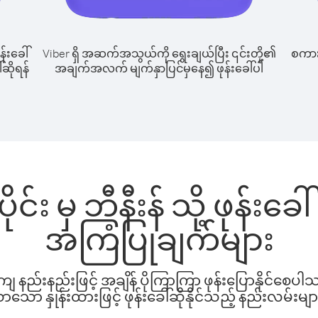
န်းခေါ်
Viber ရှိ အဆက်အသွယ်ကို ရွေးချယ်ပြီး ၎င်းတို့၏
စကားပ
ါ်ဆိုရန်
အချက်အလက် မျက်နှာပြင်မှနေ၍ ဖုန်းခေါ်ပါ
င်း မှ ဘီနီးန် သို့ ဖုန်း
အကြံပြုချက်များ
နည်းနည်းဖြင့် အချိန် ပိုကြာကြာ ဖုန်းပြောနိုင်စေပ
ော နှုန်းထားဖြင့် ဖုန်းခေါ်ဆိုနိုင်သည့် နည်းလမ်းမျာ