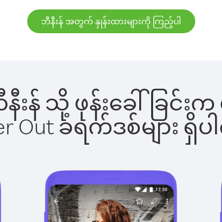
ဘီနီးန် အတွက် နှုန်းထားများကို ကြည့်ပါ
ဘီနီးန် သို့ ဖုန်းခေါ်ခြ
ber Out ခရက်ဒစ်များ ရှ