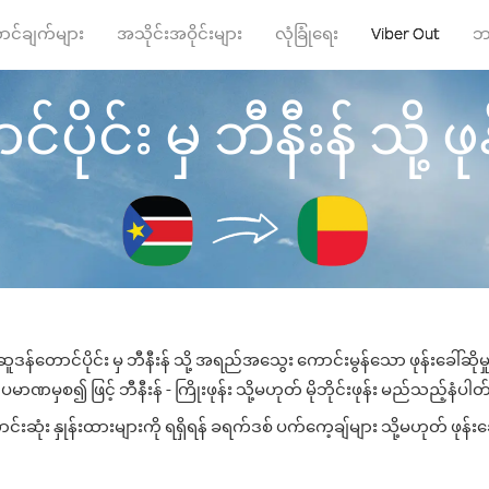
ာင်ချက်များ
အသိုင်းအဝိုင်းများ
လုံခြုံရေး
Viber Out
ဘ
ိုင်း မှ ဘီနီးန် သို့ ဖုန
ူဒန်တောင်ပိုင်း မှ ဘီနီးန် သို့ အရည်အသွေး ကောင်းမွန်သော ဖုန်းခေါ်ဆိုမ
မာဏမှစ၍ ဖြင့် ဘီနီးန် - ကြိုးဖုန်း သို့မဟုတ် မိုဘိုင်းဖုန်း မည်သည့်နံပါတ်သ
းဆုံး နှုန်းထားများကို ရရှိရန် ခရက်ဒစ် ပက်ကေ့ချ်များ သို့မဟုတ် ဖုန်း