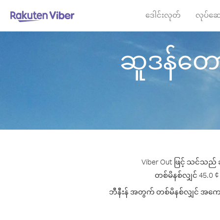
ဒေါင်းလုတ်
လုပ်ဆေ
ဆူဒန်တောင်ပ
Viber Out ဖြင့် သင်သည် ဆ
တစ်မိနစ်လျှင် 45.0 ¢ ပ
ဘီနီးန် အတွက် တစ်မိနစ်လျှင် အကောင်