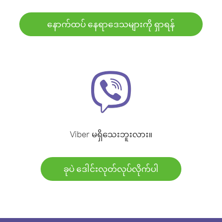
နောက်ထပ် နေရာဒေသများကို ရှာရန်
Viber မရှိသေးဘူးလား။
ခုပဲ ဒေါင်းလုတ်လုပ်လိုက်ပါ