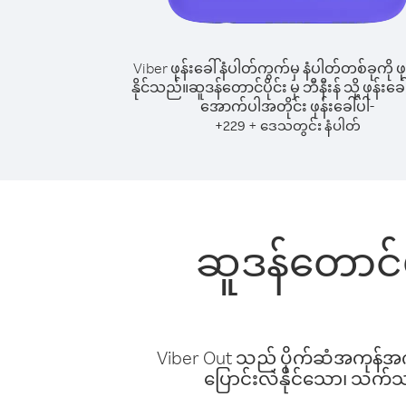
Viber ဖုန်းခေါ်နံပါတ်ကွက်မှ နံပါတ်တစ်ခုကို ဖု
နိုင်သည်။
ဆူဒန်တောင်ပိုင်း မှ ဘီနီးန် သို့ ဖုန်းခေ
အောက်ပါအတိုင်း ဖုန်းခေါ်ပါ-
+
+
229
ဒေသတွင်း နံပါတ်
ဆူဒန်တောင်ပို
Viber Out သည် ပိုက်ဆံအကုန်အကျ 
ပြောင်းလဲနိုင်သော၊ သက်သာသ