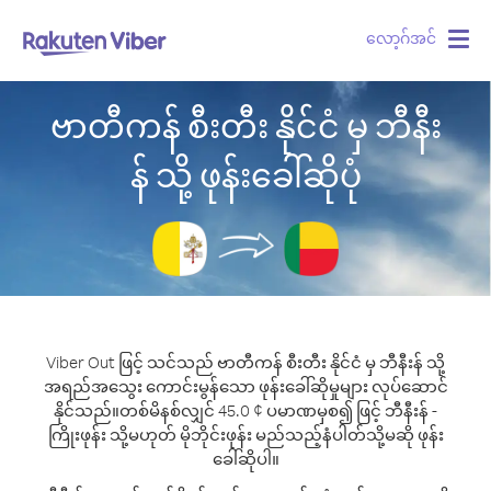
လော့ဂ်အင်
Togg
navig
ဗာတီကန် စီးတီး နိုင်ငံ မှ ဘီနီး
န် သို့ ဖုန်းခေါ်ဆိုပုံ
Viber Out ဖြင့် သင်သည် ဗာတီကန် စီးတီး နိုင်ငံ မှ ဘီနီးန် သို့
အရည်အသွေး ကောင်းမွန်သော ဖုန်းခေါ်ဆိုမှုများ လုပ်ဆောင်
နိုင်သည်။
တစ်မိနစ်လျှင် 45.0 ¢ ပမာဏမှစ၍ ဖြင့် ဘီနီးန် -
ကြိုးဖုန်း သို့မဟုတ် မိုဘိုင်းဖုန်း မည်သည့်နံပါတ်သို့မဆို ဖုန်း
ခေါ်ဆိုပါ။