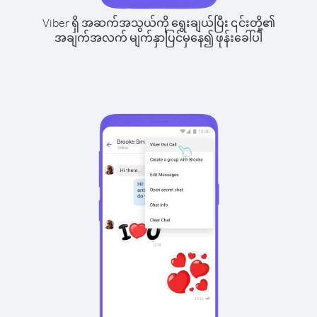
Viber ရှိ အဆက်အသွယ်ကို ရွေးချယ်ပြီး ၎င်းတို့၏
အချက်အလက် မျက်နှာပြင်မှနေ၍ ဖုန်းခေါ်ပါ