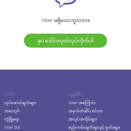
Viber မရှိသေးဘူးလား။
ခုပဲ ဒေါင်းလုတ်လုပ်လိုက်ပါ
VIBER
ကုမ္ပဏီ
လုပ်ဆောင်ချက်များ
Viber အကြောင်း
ဘလော့ဂ်
အမှတ်တံဆိပ် စင်တာ
လုံခြုံရေး
အလုပ်အကိုင်များ
Viber Out
စည်းကမ်းချက်များနှင့် မူဝါဒများ