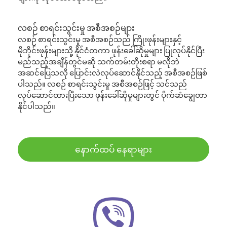
လစဉ် စာရင်းသွင်းမှု အစီအစဉ်များ
လစဉ် စာရင်းသွင်းမှု အစီအစဉ်သည် ကြိုးဖုန်းများနှင့်
မိုဘိုင်းဖုန်းများသို့ နိုင်ငံတကာ ဖုန်းခေါ်ဆိုမှုများ ပြုလုပ်နိုင်ပြီး
မည်သည့်အချိန်တွင်မဆို သက်တမ်းတိုးစရာ မလိုဘဲ
အဆင်ပြေသလို ပြောင်းလဲလုပ်ဆောင်နိုင်သည့် အစီအစဉ်ဖြစ်
ပါသည်။ လစဉ် စာရင်းသွင်းမှု အစီအစဉ်ဖြင့် သင်သည်
လုပ်ဆောင်ထားပြီးသော ဖုန်းခေါ်ဆိုမှုများတွင် ပိုက်ဆံချွေတာ
နိုင်ပါသည်။
နောက်ထပ် နေရာများ