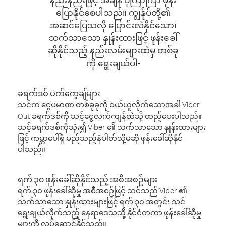
ပြောနိုင်စေပါသည်။ ကျွန်ုပ်တို့၏
အဆင်ပြေသလို ပြောင်းလဲနိုင်သော၊
သက်သာသော နှုန်းထားဖြင့် ဖုန်းခေါ်
ဆိုနိုင်သည့် နည်းလမ်းများထဲမှ တစ်ခု
ကို ရွေးချယ်ပါ-
ခရက်ဒစ် ပက်ကေ့ချ်များ
သင်က ငွေပမာဏ တစ်ခုခုကို ဝယ်ယူလိုက်သောအခါ Viber
Out ခရက်ဒစ်ကို သင့်ငွေလက်ကျန်ထဲသို့ ထည့်ပေးပါသည်။
သင့်ခရက်ဒစ်ကိုသုံး၍ Viber ၏ သက်သာသော နှုန်းထားများ
ဖြင့် ကမ္ဘာပေါ်ရှိ မည်သည့်နံပါတ်သို့မဆို ဖုန်းခေါ်ဆိုနိုင်
ပါသည်။
ရက် ၃၀ ဖုန်းခေါ်ဆိုနိုင်သည့် အစီအစဉ်များ
ရက် ၃၀ ဖုန်းခေါ်ဆိုမှု အစီအစဉ်ဖြင့် သင်သည် Viber ၏
သက်သာသော နှုန်းထားများဖြင့် ရက် ၃၀ အတွင်း သင်
ရွေးချယ်လိုက်သည့် နေရာဒေသသို့ နိုင်ငံတကာ ဖုန်းခေါ်ဆိုမှု
များကို လုပ်ဆောင်နိုင်သည်။