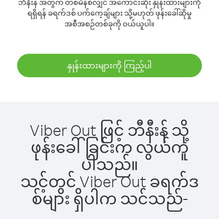
ဘီနီးန် အတွက် တစ်မိနစ်လျှင် အကောင်းဆုံး နှုန်းထားများကို
ရရှိရန် ခရက်ဒစ် ပက်ကေ့ချ်များ သို့မဟုတ် ဖုန်းခေါ်ဆိုမှု
အစီအစဉ်တစ်ခုကို ဝယ်ယူပါ။
နှုန်းထားများကို ကြည့်ပါ
Viber Out ဖြင့် ဘီနီးန် သို့
ဖုန်းခေါ်ခြင်းက လွယ်ကူ
ပါသည်။
သင့်တွင် Viber Out ခရက်ဒ
စ်များ ရှိပါက သင်သည်-