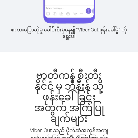
စကားပြောဆိုမှု ခေါင်းစီးမှနေ၍ “Viber Out ဖုန်းခေါ်မှု” ကို
ရွေးပါ
ဗာတီကန် စီးတီး
နိုင်ငံ မှ ဘီနီးန် သို့
ဖုန်းခေါ်ခြင်း
အတွက် အကြံပြု
ချက်များ
Viber Out သည် ပိုက်ဆံအကုန်အကျ
နည်းနည်းဖြင့် အချိန် ပိုကြာကြာ ဖုန်း