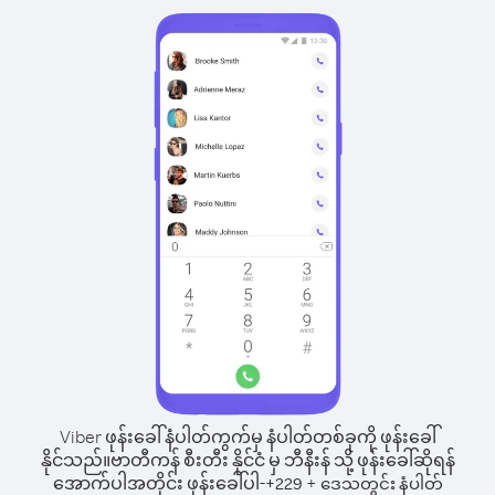
Viber ဖုန်းခေါ်နံပါတ်ကွက်မှ နံပါတ်တစ်ခုကို ဖုန်းခေါ်
နိုင်သည်။
ဗာတီကန် စီးတီး နိုင်ငံ မှ ဘီနီးန် သို့ ဖုန်းခေါ်ဆိုရန်
အောက်ပါအတိုင်း ဖုန်းခေါ်ပါ-
+
+
229
ဒေသတွင်း နံပါတ်