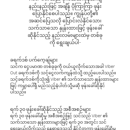
နည်းနည်းဖြင့် အချိန် ပိုကြာကြာ ဖုန်း
ပြောနိုင်စေပါသည်။ ကျွန်ုပ်တို့၏
အဆင်ပြေသလို ပြောင်းလဲနိုင်သော၊
သက်သာသော နှုန်းထားဖြင့် ဖုန်းခေါ်
ဆိုနိုင်သည့် နည်းလမ်းများထဲမှ တစ်ခု
ကို ရွေးချယ်ပါ-
ခရက်ဒစ် ပက်ကေ့ချ်များ
သင်က ငွေပမာဏ တစ်ခုခုကို ဝယ်ယူလိုက်သောအခါ Viber
Out ခရက်ဒစ်ကို သင့်ငွေလက်ကျန်ထဲသို့ ထည့်ပေးပါသည်။
သင့်ခရက်ဒစ်ကိုသုံး၍ Viber ၏ သက်သာသော နှုန်းထားများ
ဖြင့် ကမ္ဘာပေါ်ရှိ မည်သည့်နံပါတ်သို့မဆို ဖုန်းခေါ်ဆိုနိုင်
ပါသည်။
ရက် ၃၀ ဖုန်းခေါ်ဆိုနိုင်သည့် အစီအစဉ်များ
ရက် ၃၀ ဖုန်းခေါ်ဆိုမှု အစီအစဉ်ဖြင့် သင်သည် Viber ၏
သက်သာသော နှုန်းထားများဖြင့် ရက် ၃၀ အတွင်း သင်
ရွေးချယ်လိုက်သည့် နေရာဒေသသို့ နိုင်ငံတကာ ဖုန်းခေါ်ဆိုမှု