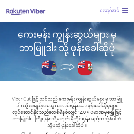
လော့ဂ်အင်
Togg
navig
ကေးမန်း ကျွန်းဆွယ်များ မှ
ဘာမြူဒါး သို့ ဖုန်းခေါ်ဆိုပုံ
Viber Out ဖြင့် သင်သည် ကေးမန်း ကျွန်းဆွယ်များ မှ ဘာမြူ
ဒါး သို့ အရည်အသွေး ကောင်းမွန်သော ဖုန်းခေါ်ဆိုမှုများ
လုပ်ဆောင်နိုင်သည်။
တစ်မိနစ်လျှင် 12.0 ¢ ပမာဏမှစ၍ ဖြင့်
ဘာမြူဒါး - ကြိုးဖုန်း သို့မဟုတ် မိုဘိုင်းဖုန်း မည်သည့်နံပါတ်
သို့မဆို ဖုန်းခေါ်ဆိုပါ။