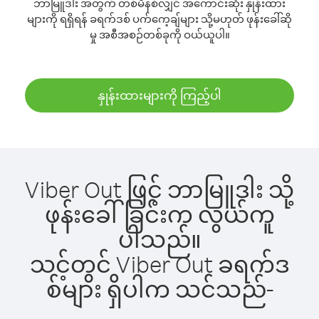
ဘာမြူဒါး အတွက် တစ်မိနစ်လျှင် အကောင်းဆုံး နှုန်းထား
များကို ရရှိရန် ခရက်ဒစ် ပက်ကေ့ချ်များ သို့မဟုတ် ဖုန်းခေါ်ဆို
မှု အစီအစဉ်တစ်ခုကို ဝယ်ယူပါ။
နှုန်းထားများကို ကြည့်ပါ
Viber Out ဖြင့် ဘာမြူဒါး သို့
ဖုန်းခေါ်ခြင်းက လွယ်ကူ
ပါသည်။
သင့်တွင် Viber Out ခရက်ဒ
စ်များ ရှိပါက သင်သည်-