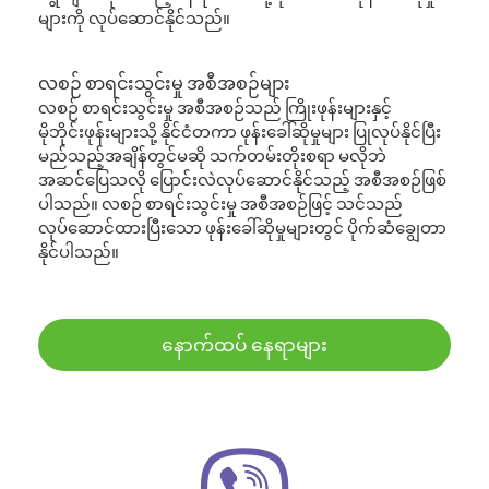
များကို လုပ်ဆောင်နိုင်သည်။
လစဉ် စာရင်းသွင်းမှု အစီအစဉ်များ
လစဉ် စာရင်းသွင်းမှု အစီအစဉ်သည် ကြိုးဖုန်းများနှင့်
မိုဘိုင်းဖုန်းများသို့ နိုင်ငံတကာ ဖုန်းခေါ်ဆိုမှုများ ပြုလုပ်နိုင်ပြီး
မည်သည့်အချိန်တွင်မဆို သက်တမ်းတိုးစရာ မလိုဘဲ
အဆင်ပြေသလို ပြောင်းလဲလုပ်ဆောင်နိုင်သည့် အစီအစဉ်ဖြစ်
ပါသည်။ လစဉ် စာရင်းသွင်းမှု အစီအစဉ်ဖြင့် သင်သည်
လုပ်ဆောင်ထားပြီးသော ဖုန်းခေါ်ဆိုမှုများတွင် ပိုက်ဆံချွေတာ
နိုင်ပါသည်။
နောက်ထပ် နေရာများ