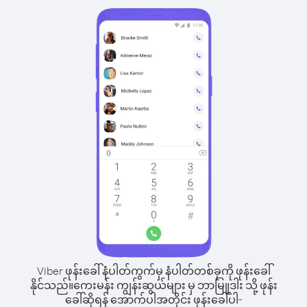
Viber ဖုန်းခေါ်နံပါတ်ကွက်မှ နံပါတ်တစ်ခုကို ဖုန်းခေါ်
နိုင်သည်။
ကေးမန်း ကျွန်းဆွယ်များ မှ ဘာမြူဒါး သို့ ဖုန်း
ခေါ်ဆိုရန် အောက်ပါအတိုင်း ဖုန်းခေါ်ပါ-