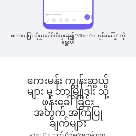
စကားပြောဆိုမှု ခေါင်းစီးမှနေ၍ “Viber Out ဖုန်းခေါ်မှု” ကို
ရွေးပါ
ကေးမန်း ကျွန်းဆွယ်
များ မှ ဘာမြူဒါး သို့
ဖုန်းခေါ်ခြင်း
အတွက် အကြံပြု
ချက်များ
Viber Out သည် ပိုက်ဆံအကုန်အကျ