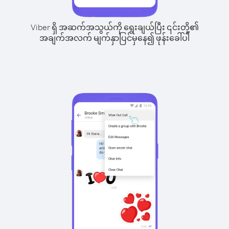
Viber ရှိ အဆက်အသွယ်ကို ရွေးချယ်ပြီး ၎င်းတို့၏
အချက်အလက် မျက်နှာပြင်မှနေ၍ ဖုန်းခေါ်ပါ