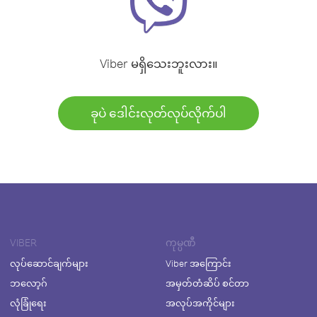
Viber မရှိသေးဘူးလား။
ခုပဲ ဒေါင်းလုတ်လုပ်လိုက်ပါ
VIBER
ကုမ္ပဏီ
လုပ်ဆောင်ချက်များ
Viber အကြောင်း
ဘလော့ဂ်
အမှတ်တံဆိပ် စင်တာ
လုံခြုံရေး
အလုပ်အကိုင်များ