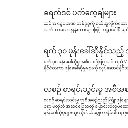
ခရက်ဒစ် ပက်ကေ့ချ်များ
သင်က ငွေပမာဏ တစ်ခုခုကို ဝယ်ယူလိုက်သောအခ
သက်သာသော နှုန်းထားများဖြင့် ကမ္ဘာပေါ်ရှိ မည်သ
ရက် ၃၀ ဖုန်းခေါ်ဆိုနိုင်သည့
ရက် ၃၀ ဖုန်းခေါ်ဆိုမှု အစီအစဉ်ဖြင့် သင်သည
နိုင်ငံတကာ ဖုန်းခေါ်ဆိုမှုများကို လုပ်ဆောင်နိုင
လစဉ် စာရင်းသွင်းမှု အစီအစ
လစဉ် စာရင်းသွင်းမှု အစီအစဉ်သည် ကြိုးဖုန်းများနှင
စရာ မလိုဘဲ အဆင်ပြေသလို ပြောင်းလဲလုပ်ဆောင
ဖုန်းခေါ်ဆိုမှုများတွင် ပိုက်ဆံချွေတာနိုင်ပါသည်။