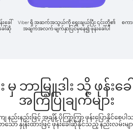
န်းခေါ်
Viber ရှိ အဆက်အသွယ်ကို ရွေးချယ်ပြီး ၎င်းတို့၏
စကားပ
ေါ်ဆို
အချက်အလက် မျက်နှာပြင်မှနေ၍ ဖုန်းခေါ်ပါ
 မှ ဘာမြူဒါး သို့ ဖုန်းခ
အကြံပြုချက်များ
နည်းနည်းဖြင့် အချိန် ပိုကြာကြာ ဖုန်းပြောနိုင်စေပ
ော နှုန်းထားဖြင့် ဖုန်းခေါ်ဆိုနိုင်သည့် နည်းလမ်းမျာ