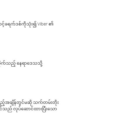
့်ခရက်ဒစ်ကိုသုံး၍ Viber ၏
လိုက်သည့် နေရာဒေသသို့
 မည်သည့်အချိန်တွင်မဆို သက်တမ်းတိုး
 သင်သည် လုပ်ဆောင်ထားပြီးသော