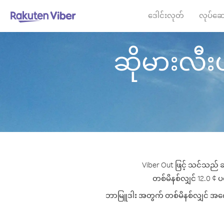
ဒေါင်းလုတ်
လုပ်ဆေ
ဆိုမားလီးယာ
Viber Out ဖြင့် သင်သည် ဆ
တစ်မိနစ်လျှင် 12.0 ¢ ပမ
ဘာမြူဒါး အတွက် တစ်မိနစ်လျှင် အကောင်