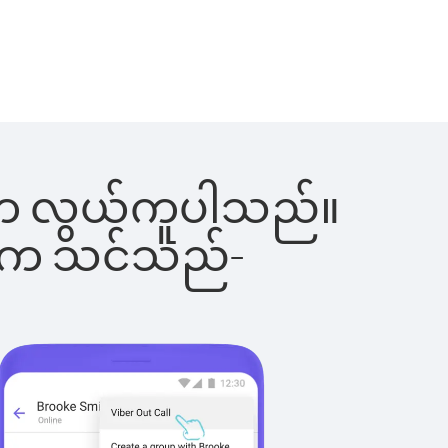
ြင်းက လွယ်ကူပါသည်။
ိပါက သင်သည်-