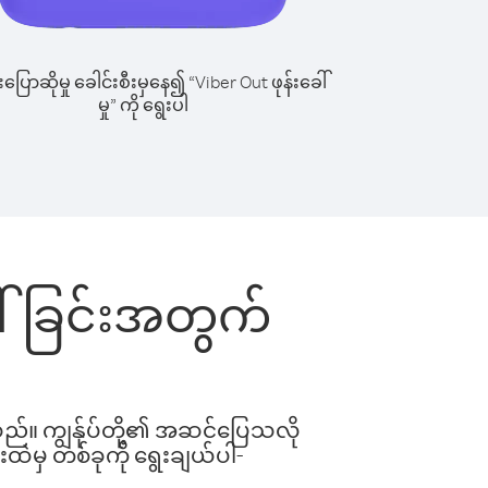
ြောဆိုမှု ခေါင်းစီးမှနေ၍ “Viber Out ဖုန်းခေါ်
မှု” ကို ရွေးပါ
ေါ်ခြင်းအတွက်
ါသည်။ ကျွန်ုပ်တို့၏ အဆင်ပြေသလို
းထဲမှ တစ်ခုကို ရွေးချယ်ပါ-