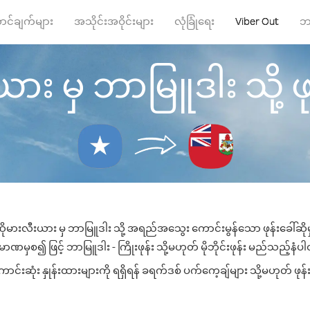
ာင်ချက်များ
အသိုင်းအဝိုင်းများ
လုံခြုံရေး
Viber Out
ဘ
း မှ ဘာမြူဒါး သို့ ဖုန
ိုမားလီးယား မှ ဘာမြူဒါး သို့ အရည်အသွေး ကောင်းမွန်သော ဖုန်းခေါ်ဆိုမ
ာဏမှစ၍ ဖြင့် ဘာမြူဒါး - ကြိုးဖုန်း သို့မဟုတ် မိုဘိုင်းဖုန်း မည်သည့်နံပါတ်
းဆုံး နှုန်းထားများကို ရရှိရန် ခရက်ဒစ် ပက်ကေ့ချ်များ သို့မဟုတ် ဖုန်