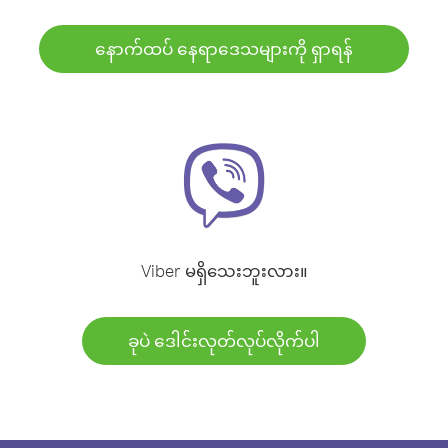
နောက်ထပ် နေရာဒေသများကို ရှာရန်
Viber မရှိသေးဘူးလား။
ခုပဲ ဒေါင်းလုတ်လုပ်လိုက်ပါ