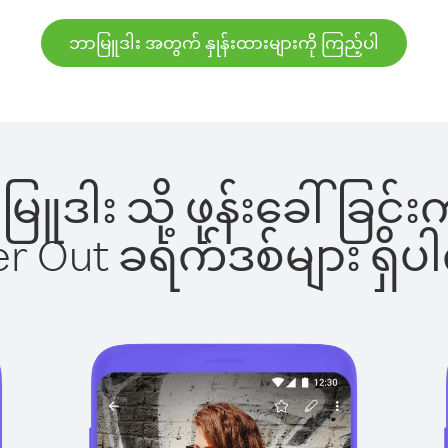
ဘာမြူဒါး အတွက် နှုန်းထားများကို ကြည့်ပါ
ာမြူဒါး သို့ ဖုန်းခေါ်ခ
ber Out ခရက်ဒစ်များ ရှ