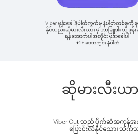
Viber ဖုန်းခေါ်နံပါတ်ကွက်မှ နံပါတ်တစ်ခုကို ဖု
နိုင်သည်။
ဆိုမားလီးယား မှ ဘာမြူဒါး သို့ ဖုန်းခ
ရန် အောက်ပါအတိုင်း ဖုန်းခေါ်ပါ-
+
+
1
ဒေသတွင်း နံပါတ်
ဆိုမားလီးယား
Viber Out သည် ပိုက်ဆံအကုန်အကျ 
ပြောင်းလဲနိုင်သော၊ သက်သာသ