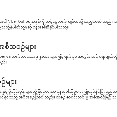
ါ Viber Out ခရက်ဒစ်ကို သင့်ငွေလက်ကျန်ထဲသို့ ထည့်ပေးပါသည်။ သင
ည့်နံပါတ်သို့မဆို ဖုန်းခေါ်ဆိုနိုင်ပါသည်။
် အစီအစဉ်များ
် Viber ၏ သက်သာသော နှုန်းထားများဖြင့် ရက် ၃၀ အတွင်း သင် ရွေးချယ်
်သည်။
ဉ်များ
့် မိုဘိုင်းဖုန်းများသို့ နိုင်ငံတကာ ဖုန်းခေါ်ဆိုမှုများ ပြုလုပ်နိုင်ပြီး
်နိုင်သည့် အစီအစဉ်ဖြစ်ပါသည်။ လစဉ် စာရင်းသွင်းမှု အစီအစဉ်ဖြင့်