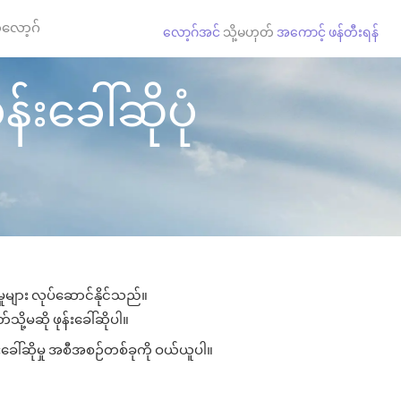
လော့ဂ်
လော့ဂ်အင်
သို့မဟုတ်
အကောင့် ဖန်တီးရန်
်းခေါ်ဆိုပုံ
ှုများ လုပ်ဆောင်နိုင်သည်။
သို့မဆို ဖုန်းခေါ်ဆိုပါ။
းခေါ်ဆိုမှု အစီအစဉ်တစ်ခုကို ဝယ်ယူပါ။