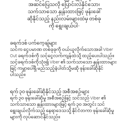
အဆင်ပြေသလို ပြောင်းလဲနိုင်သော၊
သက်သာသော နှုန်းထားဖြင့် ဖုန်းခေါ်
ဆိုနိုင်သည့် နည်းလမ်းများထဲမှ တစ်ခု
ကို ရွေးချယ်ပါ-
ခရက်ဒစ် ပက်ကေ့ချ်များ
သင်က ငွေပမာဏ တစ်ခုခုကို ဝယ်ယူလိုက်သောအခါ Viber
Out ခရက်ဒစ်ကို သင့်ငွေလက်ကျန်ထဲသို့ ထည့်ပေးပါသည်။
သင့်ခရက်ဒစ်ကိုသုံး၍ Viber ၏ သက်သာသော နှုန်းထားများ
ဖြင့် ကမ္ဘာပေါ်ရှိ မည်သည့်နံပါတ်သို့မဆို ဖုန်းခေါ်ဆိုနိုင်
ပါသည်။
ရက် ၃၀ ဖုန်းခေါ်ဆိုနိုင်သည့် အစီအစဉ်များ
ရက် ၃၀ ဖုန်းခေါ်ဆိုမှု အစီအစဉ်ဖြင့် သင်သည် Viber ၏
သက်သာသော နှုန်းထားများဖြင့် ရက် ၃၀ အတွင်း သင်
ရွေးချယ်လိုက်သည့် နေရာဒေသသို့ နိုင်ငံတကာ ဖုန်းခေါ်ဆိုမှု
များကို လုပ်ဆောင်နိုင်သည်။