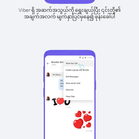
Viber ရှိ အဆက်အသွယ်ကို ရွေးချယ်ပြီး ၎င်းတို့၏
အချက်အလက် မျက်နှာပြင်မှနေ၍ ဖုန်းခေါ်ပါ