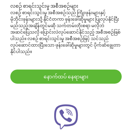
လစဉ် စာရင်းသွင်းမှု အစီအစဉ်များ
လစဉ် စာရင်းသွင်းမှု အစီအစဉ်သည် ကြိုးဖုန်းများနှင့်
မိုဘိုင်းဖုန်းများသို့ နိုင်ငံတကာ ဖုန်းခေါ်ဆိုမှုများ ပြုလုပ်နိုင်ပြီး
မည်သည့်အချိန်တွင်မဆို သက်တမ်းတိုးစရာ မလိုဘဲ
အဆင်ပြေသလို ပြောင်းလဲလုပ်ဆောင်နိုင်သည့် အစီအစဉ်ဖြစ်
ပါသည်။ လစဉ် စာရင်းသွင်းမှု အစီအစဉ်ဖြင့် သင်သည်
လုပ်ဆောင်ထားပြီးသော ဖုန်းခေါ်ဆိုမှုများတွင် ပိုက်ဆံချွေတာ
နိုင်ပါသည်။
နောက်ထပ် နေရာများ