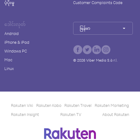
ပံ့ပိုးမှု
Customer Complaints Code
ဒေါင်းလုတ်
မြန်မာ
Android
iPhone & iPad
Windows PC
Mac
©
2026
Viber Media S.à r.l.
Linux
Rakuten Viki
Rakuten Kobo
Rakuten Travel
Rakuten Marketing
Rakuten Insight
Rakuten TV
About Rakuten