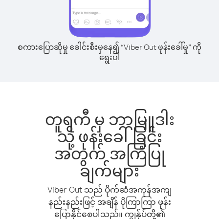
စကားပြောဆိုမှု ခေါင်းစီးမှနေ၍ “Viber Out ဖုန်းခေါ်မှု” ကို
ရွေးပါ
တူရကီ မှ ဘာမြူဒါး
သို့ ဖုန်းခေါ်ခြင်း
အတွက် အကြံပြု
ချက်များ
Viber Out သည် ပိုက်ဆံအကုန်အကျ
နည်းနည်းဖြင့် အချိန် ပိုကြာကြာ ဖုန်း
ပြောနိုင်စေပါသည်။ ကျွန်ုပ်တို့၏