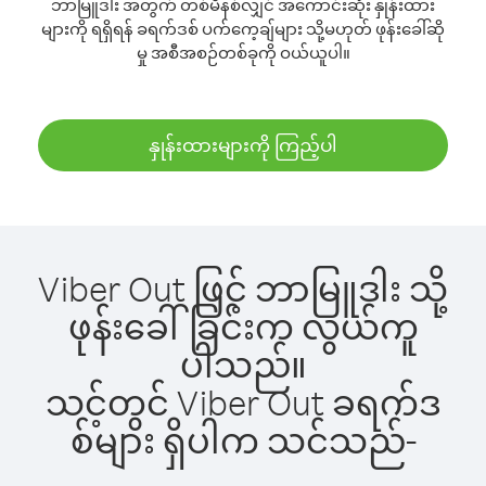
ဘာမြူဒါး အတွက် တစ်မိနစ်လျှင် အကောင်းဆုံး နှုန်းထား
များကို ရရှိရန် ခရက်ဒစ် ပက်ကေ့ချ်များ သို့မဟုတ် ဖုန်းခေါ်ဆို
မှု အစီအစဉ်တစ်ခုကို ဝယ်ယူပါ။
နှုန်းထားများကို ကြည့်ပါ
Viber Out ဖြင့် ဘာမြူဒါး သို့
ဖုန်းခေါ်ခြင်းက လွယ်ကူ
ပါသည်။
သင့်တွင် Viber Out ခရက်ဒ
စ်များ ရှိပါက သင်သည်-