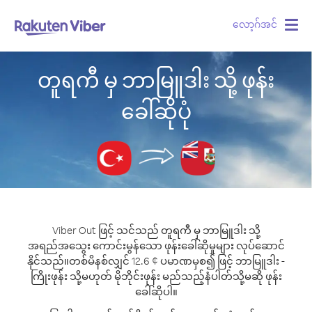
လော့ဂ်အင်
Togg
navig
တူရကီ မှ ဘာမြူဒါး သို့ ဖုန်း
ခေါ်ဆိုပုံ
Viber Out ဖြင့် သင်သည် တူရကီ မှ ဘာမြူဒါး သို့
အရည်အသွေး ကောင်းမွန်သော ဖုန်းခေါ်ဆိုမှုများ လုပ်ဆောင်
နိုင်သည်။
တစ်မိနစ်လျှင် 12.6 ¢ ပမာဏမှစ၍ ဖြင့် ဘာမြူဒါး -
ကြိုးဖုန်း သို့မဟုတ် မိုဘိုင်းဖုန်း မည်သည့်နံပါတ်သို့မဆို ဖုန်း
ခေါ်ဆိုပါ။