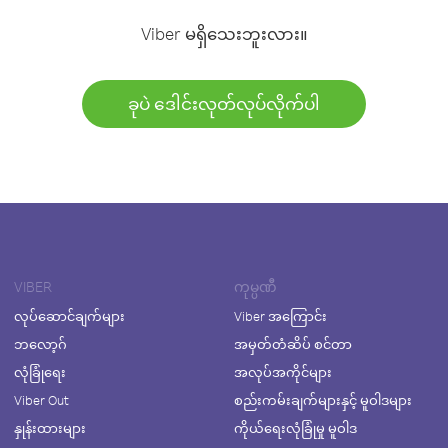
Viber မရှိသေးဘူးလား။
ခုပဲ ဒေါင်းလုတ်လုပ်လိုက်ပါ
VIBER
ကုမ္ပဏီ
လုပ်ဆောင်ချက်များ
Viber အကြောင်း
ဘလော့ဂ်
အမှတ်တံဆိပ် စင်တာ
လုံခြုံရေး
အလုပ်အကိုင်များ
Viber Out
စည်းကမ်းချက်များနှင့် မူဝါဒများ
နှုန်းထားများ
ကိုယ်ရေးလုံခြုံမှု မူဝါဒ