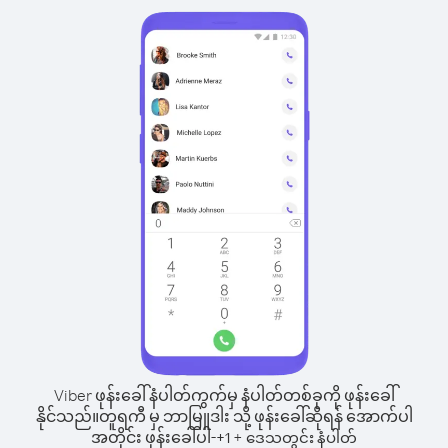
Viber ဖုန်းခေါ်နံပါတ်ကွက်မှ နံပါတ်တစ်ခုကို ဖုန်းခေါ်
နိုင်သည်။
တူရကီ မှ ဘာမြူဒါး သို့ ဖုန်းခေါ်ဆိုရန် အောက်ပါ
အတိုင်း ဖုန်းခေါ်ပါ-
+
+
1
ဒေသတွင်း နံပါတ်