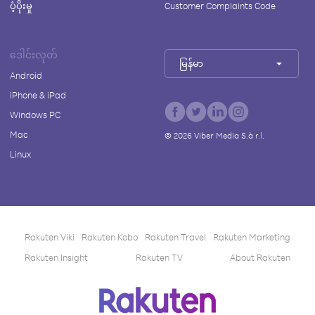
ပံ့ပိုးမှု
Customer Complaints Code
ဒေါင်းလုတ်
မြန်မာ
Android
iPhone & iPad
Windows PC
Mac
©
2026
Viber Media S.à r.l.
Linux
Rakuten Viki
Rakuten Kobo
Rakuten Travel
Rakuten Marketing
Rakuten Insight
Rakuten TV
About Rakuten