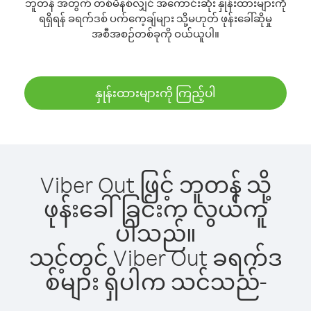
ဘူတန် အတွက် တစ်မိနစ်လျှင် အကောင်းဆုံး နှုန်းထားများကို
ရရှိရန် ခရက်ဒစ် ပက်ကေ့ချ်များ သို့မဟုတ် ဖုန်းခေါ်ဆိုမှု
အစီအစဉ်တစ်ခုကို ဝယ်ယူပါ။
နှုန်းထားများကို ကြည့်ပါ
Viber Out ဖြင့် ဘူတန် သို့
ဖုန်းခေါ်ခြင်းက လွယ်ကူ
ပါသည်။
သင့်တွင် Viber Out ခရက်ဒ
စ်များ ရှိပါက သင်သည်-