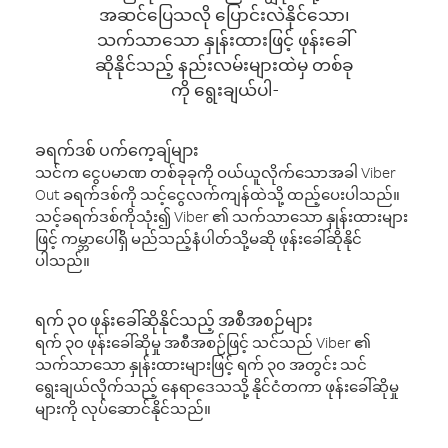
အဆင်ပြေသလို ပြောင်းလဲနိုင်သော၊
သက်သာသော နှုန်းထားဖြင့် ဖုန်းခေါ်
ဆိုနိုင်သည့် နည်းလမ်းများထဲမှ တစ်ခု
ကို ရွေးချယ်ပါ-
ခရက်ဒစ် ပက်ကေ့ချ်များ
သင်က ငွေပမာဏ တစ်ခုခုကို ဝယ်ယူလိုက်သောအခါ Viber
Out ခရက်ဒစ်ကို သင့်ငွေလက်ကျန်ထဲသို့ ထည့်ပေးပါသည်။
သင့်ခရက်ဒစ်ကိုသုံး၍ Viber ၏ သက်သာသော နှုန်းထားများ
ဖြင့် ကမ္ဘာပေါ်ရှိ မည်သည့်နံပါတ်သို့မဆို ဖုန်းခေါ်ဆိုနိုင်
ပါသည်။
ရက် ၃၀ ဖုန်းခေါ်ဆိုနိုင်သည့် အစီအစဉ်များ
ရက် ၃၀ ဖုန်းခေါ်ဆိုမှု အစီအစဉ်ဖြင့် သင်သည် Viber ၏
သက်သာသော နှုန်းထားများဖြင့် ရက် ၃၀ အတွင်း သင်
ရွေးချယ်လိုက်သည့် နေရာဒေသသို့ နိုင်ငံတကာ ဖုန်းခေါ်ဆိုမှု
များကို လုပ်ဆောင်နိုင်သည်။