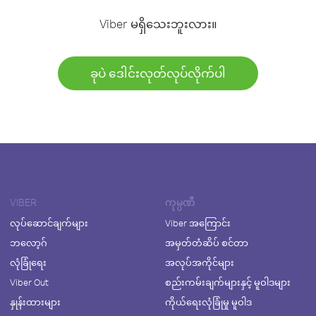
Viber မရှိသေးဘူးလား။
ခုပဲ ဒေါင်းလုတ်လုပ်လိုက်ပါ
VIBER
ကုမ္ပဏီ
လုပ်ဆောင်ချက်များ
Viber အကြောင်း
ဘလော့ဂ်
အမှတ်တံဆိပ် စင်တာ
လုံခြုံရေး
အလုပ်အကိုင်များ
Viber Out
စည်းကမ်းချက်များနှင့် မူဝါဒများ
နှုန်းထားများ
ကိုယ်ရေးလုံခြုံမှု မူဝါဒ