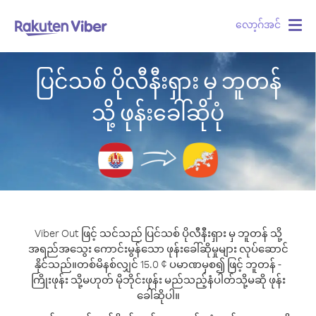
လော့ဂ်အင်
Togg
navig
ပြင်သစ် ပိုလီနီးရှား မှ ဘူတန်
သို့ ဖုန်းခေါ်ဆိုပုံ
Viber Out ဖြင့် သင်သည် ပြင်သစ် ပိုလီနီးရှား မှ ဘူတန် သို့
အရည်အသွေး ကောင်းမွန်သော ဖုန်းခေါ်ဆိုမှုများ လုပ်ဆောင်
နိုင်သည်။
တစ်မိနစ်လျှင် 15.0 ¢ ပမာဏမှစ၍ ဖြင့် ဘူတန် -
ကြိုးဖုန်း သို့မဟုတ် မိုဘိုင်းဖုန်း မည်သည့်နံပါတ်သို့မဆို ဖုန်း
ခေါ်ဆိုပါ။