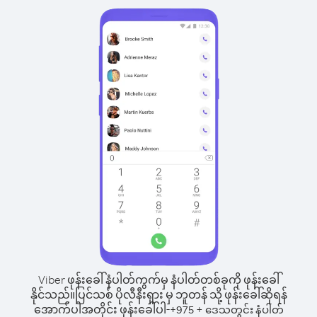
Viber ဖုန်းခေါ်နံပါတ်ကွက်မှ နံပါတ်တစ်ခုကို ဖုန်းခေါ်
နိုင်သည်။
ပြင်သစ် ပိုလီနီးရှား မှ ဘူတန် သို့ ဖုန်းခေါ်ဆိုရန်
အောက်ပါအတိုင်း ဖုန်းခေါ်ပါ-
+
+
975
ဒေသတွင်း နံပါတ်