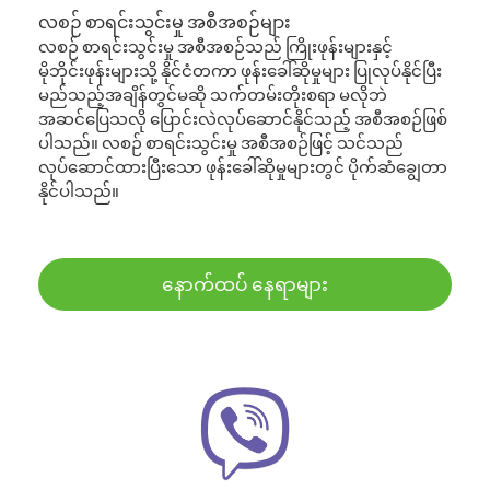
လစဉ် စာရင်းသွင်းမှု အစီအစဉ်များ
လစဉ် စာရင်းသွင်းမှု အစီအစဉ်သည် ကြိုးဖုန်းများနှင့်
မိုဘိုင်းဖုန်းများသို့ နိုင်ငံတကာ ဖုန်းခေါ်ဆိုမှုများ ပြုလုပ်နိုင်ပြီး
မည်သည့်အချိန်တွင်မဆို သက်တမ်းတိုးစရာ မလိုဘဲ
အဆင်ပြေသလို ပြောင်းလဲလုပ်ဆောင်နိုင်သည့် အစီအစဉ်ဖြစ်
ပါသည်။ လစဉ် စာရင်းသွင်းမှု အစီအစဉ်ဖြင့် သင်သည်
လုပ်ဆောင်ထားပြီးသော ဖုန်းခေါ်ဆိုမှုများတွင် ပိုက်ဆံချွေတာ
နိုင်ပါသည်။
နောက်ထပ် နေရာများ