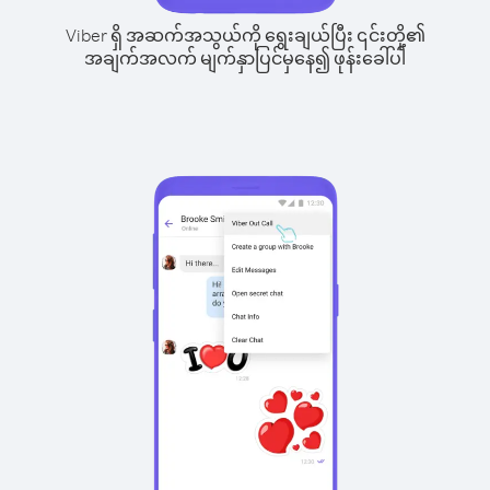
Viber ရှိ အဆက်အသွယ်ကို ရွေးချယ်ပြီး ၎င်းတို့၏
အချက်အလက် မျက်နှာပြင်မှနေ၍ ဖုန်းခေါ်ပါ