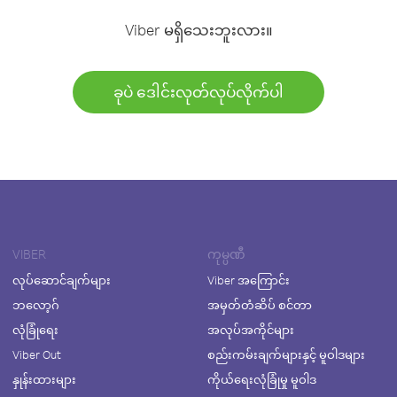
Viber မရှိသေးဘူးလား။
ခုပဲ ဒေါင်းလုတ်လုပ်လိုက်ပါ
VIBER
ကုမ္ပဏီ
လုပ်ဆောင်ချက်များ
Viber အကြောင်း
ဘလော့ဂ်
အမှတ်တံဆိပ် စင်တာ
လုံခြုံရေး
အလုပ်အကိုင်များ
Viber Out
စည်းကမ်းချက်များနှင့် မူဝါဒများ
နှုန်းထားများ
ကိုယ်ရေးလုံခြုံမှု မူဝါဒ