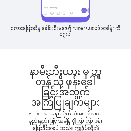
စကားပြောဆိုမှု ခေါင်းစီးမှနေ၍ “Viber Out ဖုန်းခေါ်မှု” ကို
ရွေးပါ
နာမီးဘီးယား မှ ဘူ
တန် သို့ ဖုန်းခေါ်
ခြင်းအတွက်
အကြံပြုချက်များ
Viber Out သည် ပိုက်ဆံအကုန်အကျ
နည်းနည်းဖြင့် အချိန် ပိုကြာကြာ ဖုန်း
ပြောနိုင်စေပါသည်။ ကျွန်ုပ်တို့၏