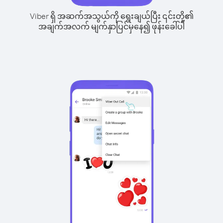
Viber ရှိ အဆက်အသွယ်ကို ရွေးချယ်ပြီး ၎င်းတို့၏
အချက်အလက် မျက်နှာပြင်မှနေ၍ ဖုန်းခေါ်ပါ