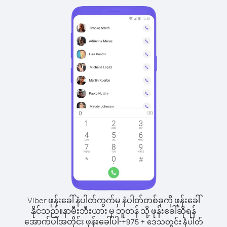
Viber ဖုန်းခေါ်နံပါတ်ကွက်မှ နံပါတ်တစ်ခုကို ဖုန်းခေါ်
နိုင်သည်။
နာမီးဘီးယား မှ ဘူတန် သို့ ဖုန်းခေါ်ဆိုရန်
အောက်ပါအတိုင်း ဖုန်းခေါ်ပါ-
+
+
975
ဒေသတွင်း နံပါတ်