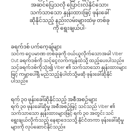
အဆင်ပြေသလို ပြောင်းလဲနိုင်သော၊
သက်သာသော နှုန်းထားဖြင့် ဖုန်းခေါ်
ဆိုနိုင်သည့် နည်းလမ်းများထဲမှ တစ်ခု
ကို ရွေးချယ်ပါ-
ခရက်ဒစ် ပက်ကေ့ချ်များ
သင်က ငွေပမာဏ တစ်ခုခုကို ဝယ်ယူလိုက်သောအခါ Viber
Out ခရက်ဒစ်ကို သင့်ငွေလက်ကျန်ထဲသို့ ထည့်ပေးပါသည်။
သင့်ခရက်ဒစ်ကိုသုံး၍ Viber ၏ သက်သာသော နှုန်းထားများ
ဖြင့် ကမ္ဘာပေါ်ရှိ မည်သည့်နံပါတ်သို့မဆို ဖုန်းခေါ်ဆိုနိုင်
ပါသည်။
ရက် ၃၀ ဖုန်းခေါ်ဆိုနိုင်သည့် အစီအစဉ်များ
ရက် ၃၀ ဖုန်းခေါ်ဆိုမှု အစီအစဉ်ဖြင့် သင်သည် Viber ၏
သက်သာသော နှုန်းထားများဖြင့် ရက် ၃၀ အတွင်း သင်
ရွေးချယ်လိုက်သည့် နေရာဒေသသို့ နိုင်ငံတကာ ဖုန်းခေါ်ဆိုမှု
များကို လုပ်ဆောင်နိုင်သည်။