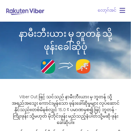
လော့ဂ်အင်
Togg
navig
နာမီးဘီးယား မှ ဘူတန် သို့
ဖုန်းခေါ်ဆိုပုံ
Viber Out ဖြင့် သင်သည် နာမီးဘီးယား မှ ဘူတန် သို့
အရည်အသွေး ကောင်းမွန်သော ဖုန်းခေါ်ဆိုမှုများ လုပ်ဆောင်
နိုင်သည်။
တစ်မိနစ်လျှင် 15.0 ¢ ပမာဏမှစ၍ ဖြင့် ဘူတန် -
ကြိုးဖုန်း သို့မဟုတ် မိုဘိုင်းဖုန်း မည်သည့်နံပါတ်သို့မဆို ဖုန်း
ခေါ်ဆိုပါ။