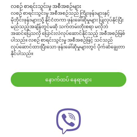
လစဉ် စာရင်းသွင်းမှု အစီအစဉ်များ
လစဉ် စာရင်းသွင်းမှု အစီအစဉ်သည် ကြိုးဖုန်းများနှင့်
မိုဘိုင်းဖုန်းများသို့ နိုင်ငံတကာ ဖုန်းခေါ်ဆိုမှုများ ပြုလုပ်နိုင်ပြီး
မည်သည့်အချိန်တွင်မဆို သက်တမ်းတိုးစရာ မလိုဘဲ
အဆင်ပြေသလို ပြောင်းလဲလုပ်ဆောင်နိုင်သည့် အစီအစဉ်ဖြစ်
ပါသည်။ လစဉ် စာရင်းသွင်းမှု အစီအစဉ်ဖြင့် သင်သည်
လုပ်ဆောင်ထားပြီးသော ဖုန်းခေါ်ဆိုမှုများတွင် ပိုက်ဆံချွေတာ
နိုင်ပါသည်။
နောက်ထပ် နေရာများ