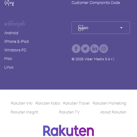
ပံ့ပိုးမှု
Customer Complaints Code
ဒေါင်းလုတ်
မြန်မာ
Android
iPhone & iPad
Windows PC
Mac
©
2026
Viber Media S.à r.l.
Linux
Rakuten Viki
Rakuten Kobo
Rakuten Travel
Rakuten Marketing
Rakuten Insight
Rakuten TV
About Rakuten