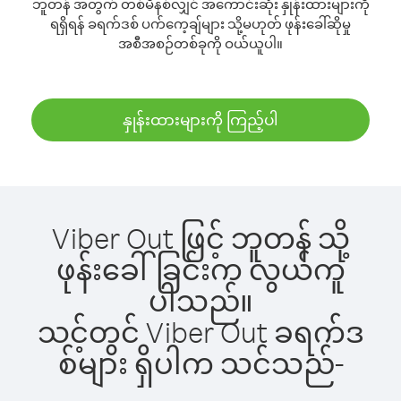
ဘူတန် အတွက် တစ်မိနစ်လျှင် အကောင်းဆုံး နှုန်းထားများကို
ရရှိရန် ခရက်ဒစ် ပက်ကေ့ချ်များ သို့မဟုတ် ဖုန်းခေါ်ဆိုမှု
အစီအစဉ်တစ်ခုကို ဝယ်ယူပါ။
နှုန်းထားများကို ကြည့်ပါ
Viber Out ဖြင့် ဘူတန် သို့
ဖုန်းခေါ်ခြင်းက လွယ်ကူ
ပါသည်။
သင့်တွင် Viber Out ခရက်ဒ
စ်များ ရှိပါက သင်သည်-