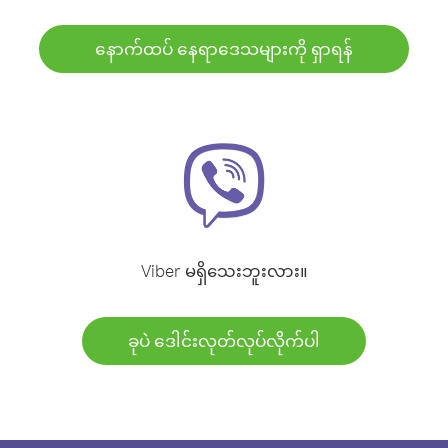
နောက်ထပ် နေရာဒေသများကို ရှာရန်
Viber မရှိသေးဘူးလား။
ခုပဲ ဒေါင်းလုတ်လုပ်လိုက်ပါ