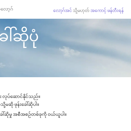
လော့ဂ်
လော့ဂ်အင်
သို့မဟုတ်
အကောင့် ဖန်တီးရန်
ါ်ဆိုပုံ
ား လုပ်ဆောင်နိုင်သည်။
ု့မဆို ဖုန်းခေါ်ဆိုပါ။
ခေါ်ဆိုမှု အစီအစဉ်တစ်ခုကို ဝယ်ယူပါ။