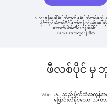
Viber ဖုန်းခေါ်နံပါတ်ကွက်မှ နံပါတ်တစ်ခုကို ဖု
နိုင်သည်။
ဖီလစ်ပိုင် မှ ဘူတန် သို့ ဖုန်းခေါ်ဆိ
အောက်ပါအတိုင်း ဖုန်းခေါ်ပါ-
+
+
975
ဒေသတွင်း နံပါတ်
ဖီလစ်ပိုင် မှ
Viber Out သည် ပိုက်ဆံအကုန်အကျ 
ပြောင်းလဲနိုင်သော၊ သက်သာသ