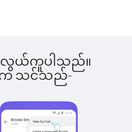
်းက လွယ်ကူပါသည်။
ိပါက သင်သည်-