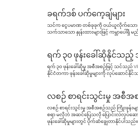
ခရက်ဒစ် ပက်ကေ့ချ်များ
သင်က ငွေပမာဏ တစ်ခုခုကို ဝယ်ယူလိုက်သောအခ
သက်သာသော နှုန်းထားများဖြင့် ကမ္ဘာပေါ်ရှိ မည်သ
ရက် ၃၀ ဖုန်းခေါ်ဆိုနိုင်သည့
ရက် ၃၀ ဖုန်းခေါ်ဆိုမှု အစီအစဉ်ဖြင့် သင်သည
နိုင်ငံတကာ ဖုန်းခေါ်ဆိုမှုများကို လုပ်ဆောင်နိုင
လစဉ် စာရင်းသွင်းမှု အစီအစ
လစဉ် စာရင်းသွင်းမှု အစီအစဉ်သည် ကြိုးဖုန်းများနှင
စရာ မလိုဘဲ အဆင်ပြေသလို ပြောင်းလဲလုပ်ဆောင
ဖုန်းခေါ်ဆိုမှုများတွင် ပိုက်ဆံချွေတာနိုင်ပါသည်။