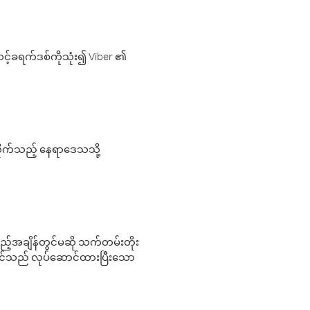
့်ခရက်ဒစ်ကိုသုံး၍ Viber ၏
လိုက်သည့် နေရာဒေသသို့
 မည်သည့်အချိန်တွင်မဆို သက်တမ်းတိုး
 သင်သည် လုပ်ဆောင်ထားပြီးသော