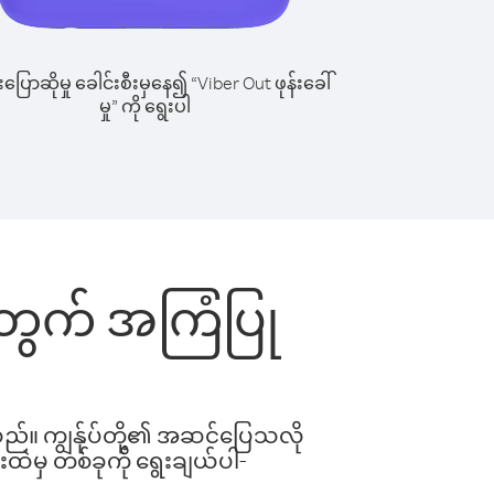
ြောဆိုမှု ခေါင်းစီးမှနေ၍ “Viber Out ဖုန်းခေါ်
မှု” ကို ရွေးပါ
းအတွက် အကြံပြု
ါသည်။ ကျွန်ုပ်တို့၏ အဆင်ပြေသလို
းထဲမှ တစ်ခုကို ရွေးချယ်ပါ-