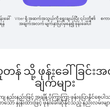
န်းခေါ်
Viber ရှိ အဆက်အသွယ်ကို ရွေးချယ်ပြီး ၎င်းတို့၏
စကားပ
ုရန်
အချက်အလက် မျက်နှာပြင်မှနေ၍ ဖုန်းခေါ်ပါ
 ဘူတန် သို့ ဖုန်းခေါ်ခြင်
ချက်များ
နည်းနည်းဖြင့် အချိန် ပိုကြာကြာ ဖုန်းပြောနိုင်စေပ
ော နှုန်းထားဖြင့် ဖုန်းခေါ်ဆိုနိုင်သည့် နည်းလမ်းမျာ