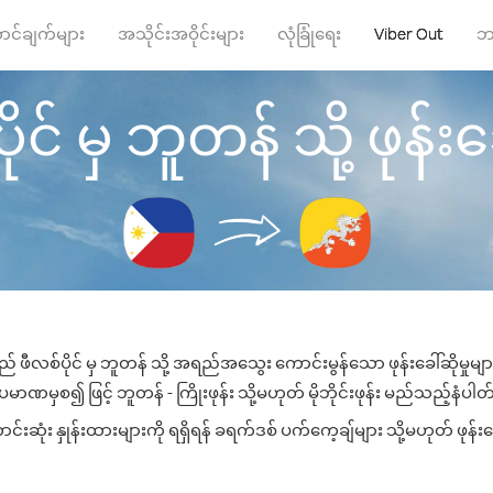
ာင်ချက်များ
အသိုင်းအဝိုင်းများ
လုံခြုံရေး
Viber Out
ဘ
ုင် မှ ဘူတန် သို့ ဖုန်းခေ
ည် ဖီလစ်ပိုင် မှ ဘူတန် သို့ အရည်အသွေး ကောင်းမွန်သော ဖုန်းခေါ်ဆိုမှုမျ
ပမာဏမှစ၍ ဖြင့် ဘူတန် - ကြိုးဖုန်း သို့မဟုတ် မိုဘိုင်းဖုန်း မည်သည့်နံပါတ်သိ
ုံး နှုန်းထားများကို ရရှိရန် ခရက်ဒစ် ပက်ကေ့ချ်များ သို့မဟုတ် ဖုန်း