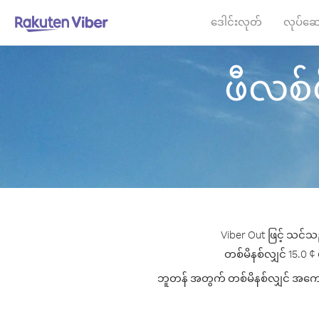
ဒေါင်းလုတ်
လုပ်ဆေ
ဖီလစ်ပိ
Viber Out ဖြင့် သင်သ
တစ်မိနစ်လျှင် 15.0 ¢ 
ဘူတန် အတွက် တစ်မိနစ်လျှင် အကောင်းဆ