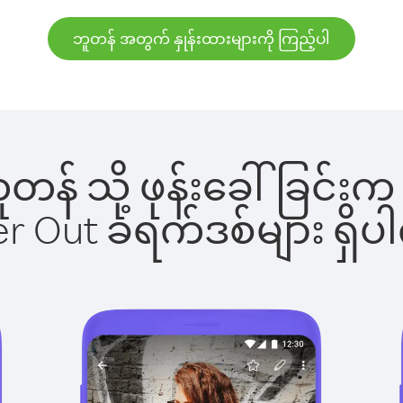
ဘူတန် အတွက် နှုန်းထားများကို ကြည့်ပါ
 ဘူတန် သို့ ဖုန်းခေါ်ခြင
ber Out ခရက်ဒစ်များ ရှ