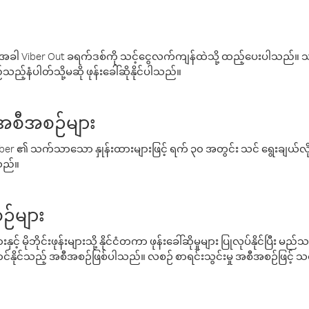
ါ Viber Out ခရက်ဒစ်ကို သင့်ငွေလက်ကျန်ထဲသို့ ထည့်ပေးပါသည်။ သင
ည့်နံပါတ်သို့မဆို ဖုန်းခေါ်ဆိုနိုင်ပါသည်။
် အစီအစဉ်များ
် Viber ၏ သက်သာသော နှုန်းထားများဖြင့် ရက် ၃၀ အတွင်း သင် ရွေးချယ်
်သည်။
ဉ်များ
့် မိုဘိုင်းဖုန်းများသို့ နိုင်ငံတကာ ဖုန်းခေါ်ဆိုမှုများ ပြုလုပ်နိုင်ပြီး
်နိုင်သည့် အစီအစဉ်ဖြစ်ပါသည်။ လစဉ် စာရင်းသွင်းမှု အစီအစဉ်ဖြင့်