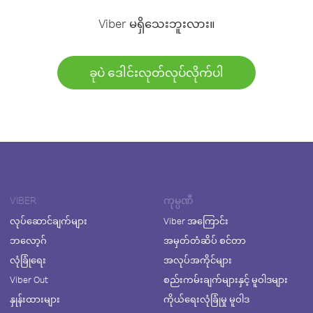
Viber မရှိသေးဘူးလား။
ခုပဲ ဒေါင်းလုတ်လုပ်လိုက်ပါ
VIBER
ကုမ္ပဏီ
လုပ်ဆောင်ချက်များ
Viber အကြောင်း
ဘလော့ဂ်
အမှတ်တံဆိပ် စင်တာ
လုံခြုံရေး
အလုပ်အကိုင်များ
Viber Out
စည်းကမ်းချက်များနှင့် မူဝါဒများ
နှုန်းထားများ
ကိုယ်ရေးလုံခြုံမှု မူဝါဒ