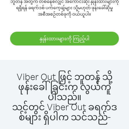
ဘူတန် အတွက် တစ်မိနစ်လျှင် အကောင်းဆုံး နှုန်းထားများကို
ရရှိရန် ခရက်ဒစ် ပက်ကေ့ချ်များ သို့မဟုတ် ဖုန်းခေါ်ဆိုမှု
အစီအစဉ်တစ်ခုကို ဝယ်ယူပါ။
နှုန်းထားများကို ကြည့်ပါ
Viber Out ဖြင့် ဘူတန် သို့
ဖုန်းခေါ်ခြင်းက လွယ်ကူ
ပါသည်။
သင့်တွင် Viber Out ခရက်ဒ
စ်များ ရှိပါက သင်သည်-