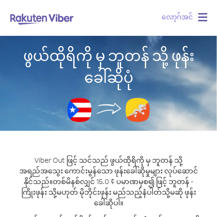
လော့ဂ်အင်
Togg
navig
ဖွယ်ထိုရိကို မှ ဘူတန် သို့ ဖုန်း
ခေါ်ဆိုပုံ
Viber Out ဖြင့် သင်သည် ဖွယ်ထိုရိကို မှ ဘူတန် သို့
အရည်အသွေး ကောင်းမွန်သော ဖုန်းခေါ်ဆိုမှုများ လုပ်ဆောင်
နိုင်သည်။
တစ်မိနစ်လျှင် 15.0 ¢ ပမာဏမှစ၍ ဖြင့် ဘူတန် -
ကြိုးဖုန်း သို့မဟုတ် မိုဘိုင်းဖုန်း မည်သည့်နံပါတ်သို့မဆို ဖုန်း
ခေါ်ဆိုပါ။