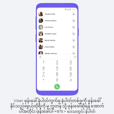
Viber ဖုန်းခေါ်နံပါတ်ကွက်မှ နံပါတ်တစ်ခုကို ဖုန်းခေါ်
နိုင်သည်။
ဖွယ်ထိုရိကို မှ ဘူတန် သို့ ဖုန်းခေါ်ဆိုရန် အောက်
ပါအတိုင်း ဖုန်းခေါ်ပါ-
+
+
975
ဒေသတွင်း နံပါတ်