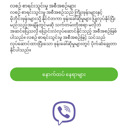
လစဉ် စာရင်းသွင်းမှု အစီအစဉ်များ
လစဉ် စာရင်းသွင်းမှု အစီအစဉ်သည် ကြိုးဖုန်းများနှင့်
မိုဘိုင်းဖုန်းများသို့ နိုင်ငံတကာ ဖုန်းခေါ်ဆိုမှုများ ပြုလုပ်နိုင်ပြီး
မည်သည့်အချိန်တွင်မဆို သက်တမ်းတိုးစရာ မလိုဘဲ
အဆင်ပြေသလို ပြောင်းလဲလုပ်ဆောင်နိုင်သည့် အစီအစဉ်ဖြစ်
ပါသည်။ လစဉ် စာရင်းသွင်းမှု အစီအစဉ်ဖြင့် သင်သည်
လုပ်ဆောင်ထားပြီးသော ဖုန်းခေါ်ဆိုမှုများတွင် ပိုက်ဆံချွေတာ
နိုင်ပါသည်။
နောက်ထပ် နေရာများ