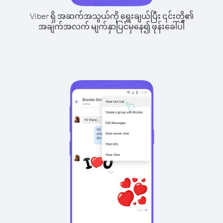
Viber ရှိ အဆက်အသွယ်ကို ရွေးချယ်ပြီး ၎င်းတို့၏
အချက်အလက် မျက်နှာပြင်မှနေ၍ ဖုန်းခေါ်ပါ