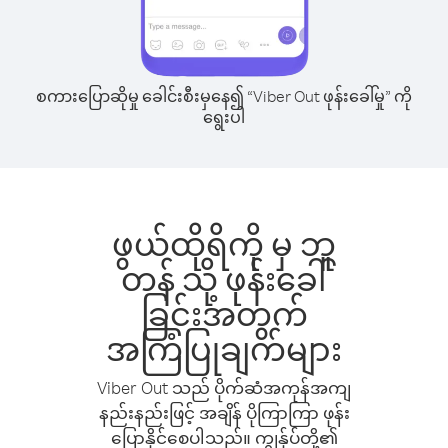
စကားပြောဆိုမှု ခေါင်းစီးမှနေ၍ “Viber Out ဖုန်းခေါ်မှု” ကို
ရွေးပါ
ဖွယ်ထိုရိကို မှ ဘူ
တန် သို့ ဖုန်းခေါ်
ခြင်းအတွက်
အကြံပြုချက်များ
Viber Out သည် ပိုက်ဆံအကုန်အကျ
နည်းနည်းဖြင့် အချိန် ပိုကြာကြာ ဖုန်း
ပြောနိုင်စေပါသည်။ ကျွန်ုပ်တို့၏