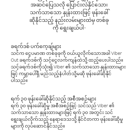
အဆင်ပြေသလို ပြောင်းလဲနိုင်သော၊
သက်သာသော နှုန်းထားဖြင့် ဖုန်းခေါ်
ဆိုနိုင်သည့် နည်းလမ်းများထဲမှ တစ်ခု
ကို ရွေးချယ်ပါ-
ခရက်ဒစ် ပက်ကေ့ချ်များ
သင်က ငွေပမာဏ တစ်ခုခုကို ဝယ်ယူလိုက်သောအခါ Viber
Out ခရက်ဒစ်ကို သင့်ငွေလက်ကျန်ထဲသို့ ထည့်ပေးပါသည်။
သင့်ခရက်ဒစ်ကိုသုံး၍ Viber ၏ သက်သာသော နှုန်းထားများ
ဖြင့် ကမ္ဘာပေါ်ရှိ မည်သည့်နံပါတ်သို့မဆို ဖုန်းခေါ်ဆိုနိုင်
ပါသည်။
ရက် ၃၀ ဖုန်းခေါ်ဆိုနိုင်သည့် အစီအစဉ်များ
ရက် ၃၀ ဖုန်းခေါ်ဆိုမှု အစီအစဉ်ဖြင့် သင်သည် Viber ၏
သက်သာသော နှုန်းထားများဖြင့် ရက် ၃၀ အတွင်း သင်
ရွေးချယ်လိုက်သည့် နေရာဒေသသို့ နိုင်ငံတကာ ဖုန်းခေါ်ဆိုမှု
များကို လုပ်ဆောင်နိုင်သည်။