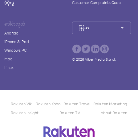
ပံ့ပိုးမှု
Customer Complaints Code
ဒေါင်းလုတ်
မြန်မာ
Android
iPhone & iPad
Windows PC
Mac
©
2026
Viber Media S.à r.l.
Linux
Rakuten Viki
Rakuten Kobo
Rakuten Travel
Rakuten Marketing
Rakuten Insight
Rakuten TV
About Rakuten