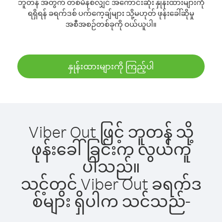
ဘူတန် အတွက် တစ်မိနစ်လျှင် အကောင်းဆုံး နှုန်းထားများကို
ရရှိရန် ခရက်ဒစ် ပက်ကေ့ချ်များ သို့မဟုတ် ဖုန်းခေါ်ဆိုမှု
အစီအစဉ်တစ်ခုကို ဝယ်ယူပါ။
နှုန်းထားများကို ကြည့်ပါ
Viber Out ဖြင့် ဘူတန် သို့
ဖုန်းခေါ်ခြင်းက လွယ်ကူ
ပါသည်။
သင့်တွင် Viber Out ခရက်ဒ
စ်များ ရှိပါက သင်သည်-