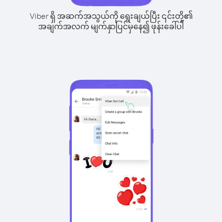
Viber ရှိ အဆက်အသွယ်ကို ရွေးချယ်ပြီး ၎င်းတို့၏
အချက်အလက် မျက်နှာပြင်မှနေ၍ ဖုန်းခေါ်ပါ