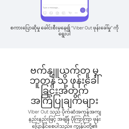
စကားပြောဆိုမှု ခေါင်းစီးမှနေ၍ “Viber Out ဖုန်းခေါ်မှု” ကို
ရွေးပါ
ဗက်နျူယက်တူ မှ
ဘူတန် သို့ ဖုန်းခေါ်
ခြင်းအတွက်
အကြံပြုချက်များ
Viber Out သည် ပိုက်ဆံအကုန်အကျ
နည်းနည်းဖြင့် အချိန် ပိုကြာကြာ ဖုန်း
ပြောနိုင်စေပါသည်။ ကျွန်ုပ်တို့၏