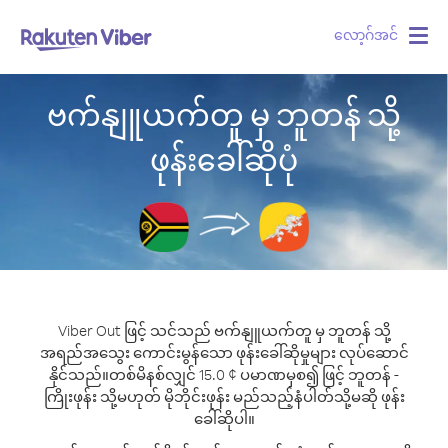
လော့ဂ်အင်
Togg
navig
ဗက်နျူယက်တူ မှ ဘူတန် သို့
ဖုန်းခေါ်ဆိုပုံ
Viber Out ဖြင့် သင်သည် ဗက်နျူယက်တူ မှ ဘူတန် သို့
အရည်အသွေး ကောင်းမွန်သော ဖုန်းခေါ်ဆိုမှုများ လုပ်ဆောင်
နိုင်သည်။
တစ်မိနစ်လျှင် 15.0 ¢ ပမာဏမှစ၍ ဖြင့် ဘူတန် -
ကြိုးဖုန်း သို့မဟုတ် မိုဘိုင်းဖုန်း မည်သည့်နံပါတ်သို့မဆို ဖုန်း
ခေါ်ဆိုပါ။