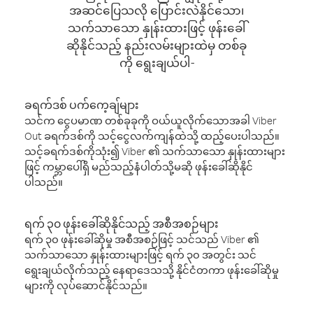
အဆင်ပြေသလို ပြောင်းလဲနိုင်သော၊
သက်သာသော နှုန်းထားဖြင့် ဖုန်းခေါ်
ဆိုနိုင်သည့် နည်းလမ်းများထဲမှ တစ်ခု
ကို ရွေးချယ်ပါ-
ခရက်ဒစ် ပက်ကေ့ချ်များ
သင်က ငွေပမာဏ တစ်ခုခုကို ဝယ်ယူလိုက်သောအခါ Viber
Out ခရက်ဒစ်ကို သင့်ငွေလက်ကျန်ထဲသို့ ထည့်ပေးပါသည်။
သင့်ခရက်ဒစ်ကိုသုံး၍ Viber ၏ သက်သာသော နှုန်းထားများ
ဖြင့် ကမ္ဘာပေါ်ရှိ မည်သည့်နံပါတ်သို့မဆို ဖုန်းခေါ်ဆိုနိုင်
ပါသည်။
ရက် ၃၀ ဖုန်းခေါ်ဆိုနိုင်သည့် အစီအစဉ်များ
ရက် ၃၀ ဖုန်းခေါ်ဆိုမှု အစီအစဉ်ဖြင့် သင်သည် Viber ၏
သက်သာသော နှုန်းထားများဖြင့် ရက် ၃၀ အတွင်း သင်
ရွေးချယ်လိုက်သည့် နေရာဒေသသို့ နိုင်ငံတကာ ဖုန်းခေါ်ဆိုမှု
များကို လုပ်ဆောင်နိုင်သည်။