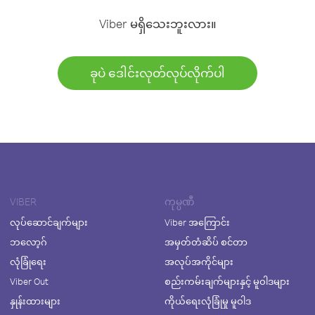
Viber မရှိသေးဘူးလား။
ခုပဲ ဒေါင်းလုတ်လုပ်လိုက်ပါ
VIBER
ကုမ္ပဏီ
လုပ်ဆောင်ချက်များ
Viber အကြောင်း
ဘလော့ဂ်
အမှတ်တံဆိပ် စင်တာ
လုံခြုံရေး
အလုပ်အကိုင်များ
Viber Out
စည်းကမ်းချက်များနှင့် မူဝါဒများ
နှုန်းထားများ
ကိုယ်ရေးလုံခြုံမှု မူဝါဒ