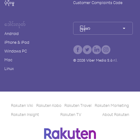
ပံ့ပိုးမှု
Customer Complaints Code
ဒေါင်းလုတ်
မြန်မာ
Android
iPhone & iPad
Windows PC
Mac
©
2026
Viber Media S.à r.l.
Linux
Rakuten Viki
Rakuten Kobo
Rakuten Travel
Rakuten Marketing
Rakuten Insight
Rakuten TV
About Rakuten