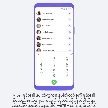
Viber ဖုန်းခေါ်နံပါတ်ကွက်မှ နံပါတ်တစ်ခုကို ဖုန်းခေါ်
နိုင်သည်။
ဗက်နျူယက်တူ မှ ဘူတန် သို့ ဖုန်းခေါ်ဆိုရန်
အောက်ပါအတိုင်း ဖုန်းခေါ်ပါ-
+
+
975
ဒေသတွင်း နံပါတ်