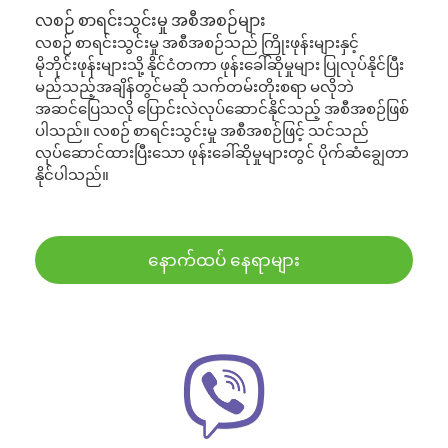
လစဉ် စာရင်းသွင်းမှု အစီအစဉ်များ
လစဉ် စာရင်းသွင်းမှု အစီအစဉ်သည် ကြိုးဖုန်းများနှင့်
မိုဘိုင်းဖုန်းများသို့ နိုင်ငံတကာ ဖုန်းခေါ်ဆိုမှုများ ပြုလုပ်နိုင်ပြီး
မည်သည့်အချိန်တွင်မဆို သက်တမ်းတိုးစရာ မလိုဘဲ
အဆင်ပြေသလို ပြောင်းလဲလုပ်ဆောင်နိုင်သည့် အစီအစဉ်ဖြစ်
ပါသည်။ လစဉ် စာရင်းသွင်းမှု အစီအစဉ်ဖြင့် သင်သည်
လုပ်ဆောင်ထားပြီးသော ဖုန်းခေါ်ဆိုမှုများတွင် ပိုက်ဆံချွေတာ
နိုင်ပါသည်။
နောက်ထပ် နေရာများ