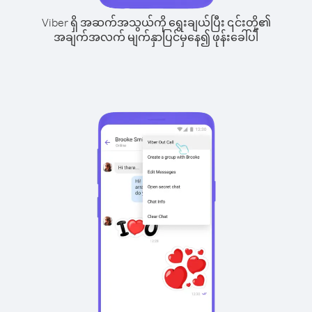
Viber ရှိ အဆက်အသွယ်ကို ရွေးချယ်ပြီး ၎င်းတို့၏
အချက်အလက် မျက်နှာပြင်မှနေ၍ ဖုန်းခေါ်ပါ