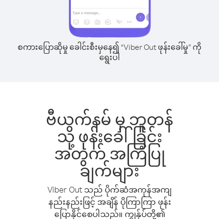
စကားပြောဆိုမှု ခေါင်းစီးမှနေ၍ “Viber Out ဖုန်းခေါ်မှု” ကို
ရွေးပါ
ဗီယက်နမ် မှ ဘူတန်
သို့ ဖုန်းခေါ်ခြင်း
အတွက် အကြံပြု
ချက်များ
Viber Out သည် ပိုက်ဆံအကုန်အကျ
နည်းနည်းဖြင့် အချိန် ပိုကြာကြာ ဖုန်း
ပြောနိုင်စေပါသည်။ ကျွန်ုပ်တို့၏