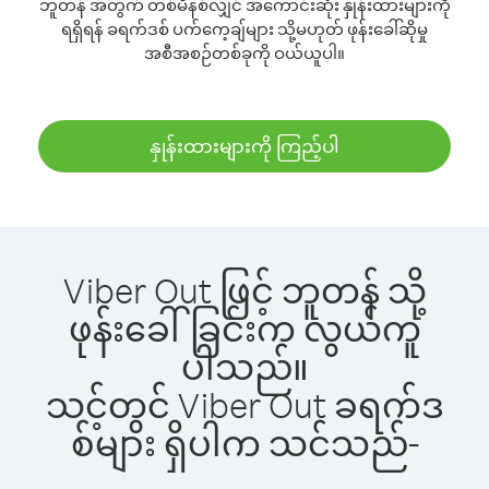
ဘူတန် အတွက် တစ်မိနစ်လျှင် အကောင်းဆုံး နှုန်းထားများကို
ရရှိရန် ခရက်ဒစ် ပက်ကေ့ချ်များ သို့မဟုတ် ဖုန်းခေါ်ဆိုမှု
အစီအစဉ်တစ်ခုကို ဝယ်ယူပါ။
နှုန်းထားများကို ကြည့်ပါ
Viber Out ဖြင့် ဘူတန် သို့
ဖုန်းခေါ်ခြင်းက လွယ်ကူ
ပါသည်။
သင့်တွင် Viber Out ခရက်ဒ
စ်များ ရှိပါက သင်သည်-