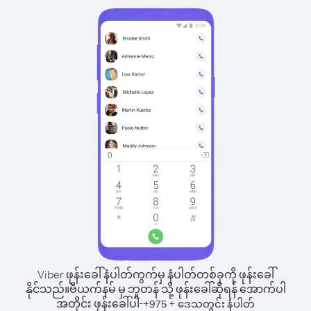
Viber ဖုန်းခေါ်နံပါတ်ကွက်မှ နံပါတ်တစ်ခုကို ဖုန်းခေါ်
နိုင်သည်။
ဗီယက်နမ် မှ ဘူတန် သို့ ဖုန်းခေါ်ဆိုရန် အောက်ပါ
အတိုင်း ဖုန်းခေါ်ပါ-
+
+
975
ဒေသတွင်း နံပါတ်