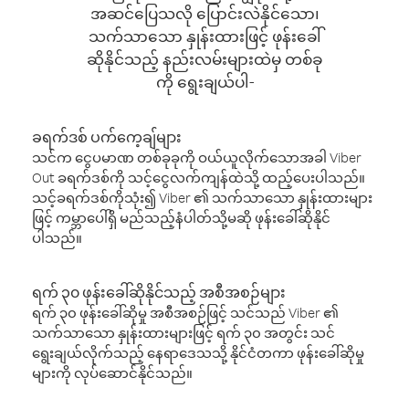
အဆင်ပြေသလို ပြောင်းလဲနိုင်သော၊
သက်သာသော နှုန်းထားဖြင့် ဖုန်းခေါ်
ဆိုနိုင်သည့် နည်းလမ်းများထဲမှ တစ်ခု
ကို ရွေးချယ်ပါ-
ခရက်ဒစ် ပက်ကေ့ချ်များ
သင်က ငွေပမာဏ တစ်ခုခုကို ဝယ်ယူလိုက်သောအခါ Viber
Out ခရက်ဒစ်ကို သင့်ငွေလက်ကျန်ထဲသို့ ထည့်ပေးပါသည်။
သင့်ခရက်ဒစ်ကိုသုံး၍ Viber ၏ သက်သာသော နှုန်းထားများ
ဖြင့် ကမ္ဘာပေါ်ရှိ မည်သည့်နံပါတ်သို့မဆို ဖုန်းခေါ်ဆိုနိုင်
ပါသည်။
ရက် ၃၀ ဖုန်းခေါ်ဆိုနိုင်သည့် အစီအစဉ်များ
ရက် ၃၀ ဖုန်းခေါ်ဆိုမှု အစီအစဉ်ဖြင့် သင်သည် Viber ၏
သက်သာသော နှုန်းထားများဖြင့် ရက် ၃၀ အတွင်း သင်
ရွေးချယ်လိုက်သည့် နေရာဒေသသို့ နိုင်ငံတကာ ဖုန်းခေါ်ဆိုမှု
များကို လုပ်ဆောင်နိုင်သည်။