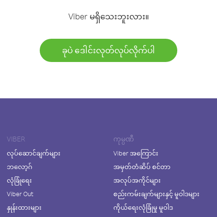
Viber မရှိသေးဘူးလား။
ခုပဲ ဒေါင်းလုတ်လုပ်လိုက်ပါ
VIBER
ကုမ္ပဏီ
လုပ်ဆောင်ချက်များ
Viber အကြောင်း
ဘလော့ဂ်
အမှတ်တံဆိပ် စင်တာ
လုံခြုံရေး
အလုပ်အကိုင်များ
Viber Out
စည်းကမ်းချက်များနှင့် မူဝါဒများ
နှုန်းထားများ
ကိုယ်ရေးလုံခြုံမှု မူဝါဒ