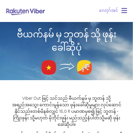
လော့ဂ်အင်
Togg
navig
ဗီယက်နမ် မှ ဘူတန် သို့ ဖုန်း
ခေါ်ဆိုပုံ
Viber Out ဖြင့် သင်သည် ဗီယက်နမ် မှ ဘူတန် သို့
အရည်အသွေး ကောင်းမွန်သော ဖုန်းခေါ်ဆိုမှုများ လုပ်ဆောင်
နိုင်သည်။
တစ်မိနစ်လျှင် 15.0 ¢ ပမာဏမှစ၍ ဖြင့် ဘူတန် -
ကြိုးဖုန်း သို့မဟုတ် မိုဘိုင်းဖုန်း မည်သည့်နံပါတ်သို့မဆို ဖုန်း
ခေါ်ဆိုပါ။