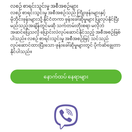
လစဉ် စာရင်းသွင်းမှု အစီအစဉ်များ
လစဉ် စာရင်းသွင်းမှု အစီအစဉ်သည် ကြိုးဖုန်းများနှင့်
မိုဘိုင်းဖုန်းများသို့ နိုင်ငံတကာ ဖုန်းခေါ်ဆိုမှုများ ပြုလုပ်နိုင်ပြီး
မည်သည့်အချိန်တွင်မဆို သက်တမ်းတိုးစရာ မလိုဘဲ
အဆင်ပြေသလို ပြောင်းလဲလုပ်ဆောင်နိုင်သည့် အစီအစဉ်ဖြစ်
ပါသည်။ လစဉ် စာရင်းသွင်းမှု အစီအစဉ်ဖြင့် သင်သည်
လုပ်ဆောင်ထားပြီးသော ဖုန်းခေါ်ဆိုမှုများတွင် ပိုက်ဆံချွေတာ
နိုင်ပါသည်။
နောက်ထပ် နေရာများ