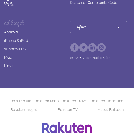
ပံ့ပိုးမှု
Customer Complaints Code
ဒေါင်းလုတ်
မြန်မာ
Android
iPhone & iPad
Windows PC
Mac
©
2026
Viber Media S.à r.l.
Linux
Rakuten Viki
Rakuten Kobo
Rakuten Travel
Rakuten Marketing
Rakuten Insight
Rakuten TV
About Rakuten