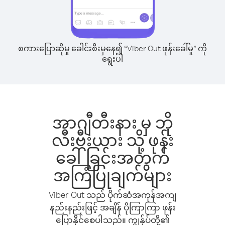
စကားပြောဆိုမှု ခေါင်းစီးမှနေ၍ “Viber Out ဖုန်းခေါ်မှု” ကို
ရွေးပါ
အာဂျီတီးနား မှ ဘို
လီးဗီးယား သို့ ဖုန်း
ခေါ်ခြင်းအတွက်
အကြံပြုချက်များ
Viber Out သည် ပိုက်ဆံအကုန်အကျ
နည်းနည်းဖြင့် အချိန် ပိုကြာကြာ ဖုန်း
ပြောနိုင်စေပါသည်။ ကျွန်ုပ်တို့၏