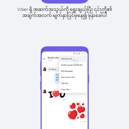
Viber ရှိ အဆက်အသွယ်ကို ရွေးချယ်ပြီး ၎င်းတို့၏
အချက်အလက် မျက်နှာပြင်မှနေ၍ ဖုန်းခေါ်ပါ