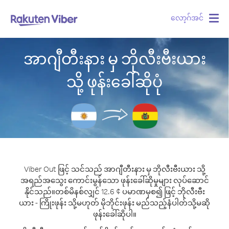
လော့ဂ်အင်
Togg
navig
အာဂျီတီးနား မှ ဘိုလီးဗီးယား
သို့ ဖုန်းခေါ်ဆိုပုံ
Viber Out ဖြင့် သင်သည် အာဂျီတီးနား မှ ဘိုလီးဗီးယား သို့
အရည်အသွေး ကောင်းမွန်သော ဖုန်းခေါ်ဆိုမှုများ လုပ်ဆောင်
နိုင်သည်။
တစ်မိနစ်လျှင် 12.6 ¢ ပမာဏမှစ၍ ဖြင့် ဘိုလီးဗီး
ယား - ကြိုးဖုန်း သို့မဟုတ် မိုဘိုင်းဖုန်း မည်သည့်နံပါတ်သို့မဆို
ဖုန်းခေါ်ဆိုပါ။