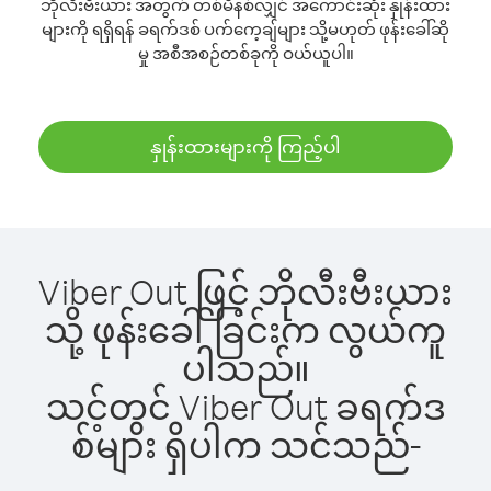
ဘိုလီးဗီးယား အတွက် တစ်မိနစ်လျှင် အကောင်းဆုံး နှုန်းထား
များကို ရရှိရန် ခရက်ဒစ် ပက်ကေ့ချ်များ သို့မဟုတ် ဖုန်းခေါ်ဆို
မှု အစီအစဉ်တစ်ခုကို ဝယ်ယူပါ။
နှုန်းထားများကို ကြည့်ပါ
Viber Out ဖြင့် ဘိုလီးဗီးယား
သို့ ဖုန်းခေါ်ခြင်းက လွယ်ကူ
ပါသည်။
သင့်တွင် Viber Out ခရက်ဒ
စ်များ ရှိပါက သင်သည်-