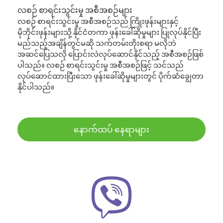
လစဉ် စာရင်းသွင်းမှု အစီအစဉ်များ
လစဉ် စာရင်းသွင်းမှု အစီအစဉ်သည် ကြိုးဖုန်းများနှင့်
မိုဘိုင်းဖုန်းများသို့ နိုင်ငံတကာ ဖုန်းခေါ်ဆိုမှုများ ပြုလုပ်နိုင်ပြီး
မည်သည့်အချိန်တွင်မဆို သက်တမ်းတိုးစရာ မလိုဘဲ
အဆင်ပြေသလို ပြောင်းလဲလုပ်ဆောင်နိုင်သည့် အစီအစဉ်ဖြစ်
ပါသည်။ လစဉ် စာရင်းသွင်းမှု အစီအစဉ်ဖြင့် သင်သည်
လုပ်ဆောင်ထားပြီးသော ဖုန်းခေါ်ဆိုမှုများတွင် ပိုက်ဆံချွေတာ
နိုင်ပါသည်။
နောက်ထပ် နေရာများ