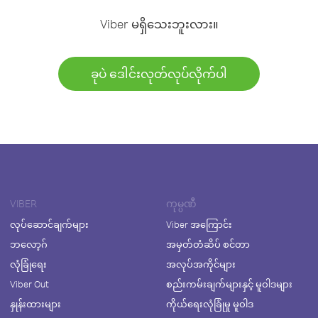
Viber မရှိသေးဘူးလား။
ခုပဲ ဒေါင်းလုတ်လုပ်လိုက်ပါ
VIBER
ကုမ္ပဏီ
လုပ်ဆောင်ချက်များ
Viber အကြောင်း
ဘလော့ဂ်
အမှတ်တံဆိပ် စင်တာ
လုံခြုံရေး
အလုပ်အကိုင်များ
Viber Out
စည်းကမ်းချက်များနှင့် မူဝါဒများ
နှုန်းထားများ
ကိုယ်ရေးလုံခြုံမှု မူဝါဒ