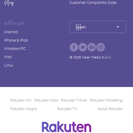
ပံ့ပိုးမှု
Customer Complaints Code
ဒေါင်းလုတ်
မြန်မာ
Android
iPhone & iPad
Windows PC
Mac
©
2026
Viber Media S.à r.l.
Linux
Rakuten Viki
Rakuten Kobo
Rakuten Travel
Rakuten Marketing
Rakuten Insight
Rakuten TV
About Rakuten