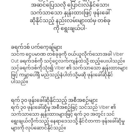
အဆင်ပြေသလို ပြောင်းလဲနိုင်သော၊
သက်သာသော နှုန်းထားဖြင့် ဖုန်းခေါ်
ဆိုနိုင်သည့် နည်းလမ်းများထဲမှ တစ်ခု
ကို ရွေးချယ်ပါ-
ခရက်ဒစ် ပက်ကေ့ချ်များ
သင်က ငွေပမာဏ တစ်ခုခုကို ဝယ်ယူလိုက်သောအခါ Viber
Out ခရက်ဒစ်ကို သင့်ငွေလက်ကျန်ထဲသို့ ထည့်ပေးပါသည်။
သင့်ခရက်ဒစ်ကိုသုံး၍ Viber ၏ သက်သာသော နှုန်းထားများ
ဖြင့် ကမ္ဘာပေါ်ရှိ မည်သည့်နံပါတ်သို့မဆို ဖုန်းခေါ်ဆိုနိုင်
ပါသည်။
ရက် ၃၀ ဖုန်းခေါ်ဆိုနိုင်သည့် အစီအစဉ်များ
ရက် ၃၀ ဖုန်းခေါ်ဆိုမှု အစီအစဉ်ဖြင့် သင်သည် Viber ၏
သက်သာသော နှုန်းထားများဖြင့် ရက် ၃၀ အတွင်း သင်
ရွေးချယ်လိုက်သည့် နေရာဒေသသို့ နိုင်ငံတကာ ဖုန်းခေါ်ဆိုမှု
များကို လုပ်ဆောင်နိုင်သည်။