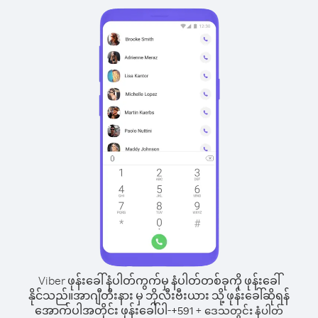
Viber ဖုန်းခေါ်နံပါတ်ကွက်မှ နံပါတ်တစ်ခုကို ဖုန်းခေါ်
နိုင်သည်။
အာဂျီတီးနား မှ ဘိုလီးဗီးယား သို့ ဖုန်းခေါ်ဆိုရန်
အောက်ပါအတိုင်း ဖုန်းခေါ်ပါ-
+
+
591
ဒေသတွင်း နံပါတ်