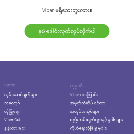
Viber မရှိသေးဘူးလား။
ခုပဲ ဒေါင်းလုတ်လုပ်လိုက်ပါ
VIBER
ကုမ္ပဏီ
လုပ်ဆောင်ချက်များ
Viber အကြောင်း
ဘလော့ဂ်
အမှတ်တံဆိပ် စင်တာ
လုံခြုံရေး
အလုပ်အကိုင်များ
Viber Out
စည်းကမ်းချက်များနှင့် မူဝါဒများ
နှုန်းထားများ
ကိုယ်ရေးလုံခြုံမှု မူဝါဒ