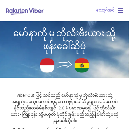
လော့ဂ်အင်
Togg
navig
မော်နာကို မှ ဘိုလီးဗီးယား သို့
ဖုန်းခေါ်ဆိုပုံ
Viber Out ဖြင့် သင်သည် မော်နာကို မှ ဘိုလီးဗီးယား သို့
အရည်အသွေး ကောင်းမွန်သော ဖုန်းခေါ်ဆိုမှုများ လုပ်ဆောင်
နိုင်သည်။
တစ်မိနစ်လျှင် 12.6 ¢ ပမာဏမှစ၍ ဖြင့် ဘိုလီးဗီး
ယား - ကြိုးဖုန်း သို့မဟုတ် မိုဘိုင်းဖုန်း မည်သည့်နံပါတ်သို့မဆို
ဖုန်းခေါ်ဆိုပါ။