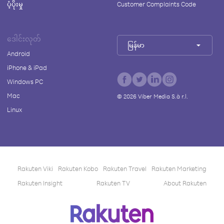
ပံ့ပိုးမှု
Customer Complaints Code
ဒေါင်းလုတ်
မြန်မာ
Android
iPhone & iPad
Windows PC
Mac
©
2026
Viber Media S.à r.l.
Linux
Rakuten Viki
Rakuten Kobo
Rakuten Travel
Rakuten Marketing
Rakuten Insight
Rakuten TV
About Rakuten