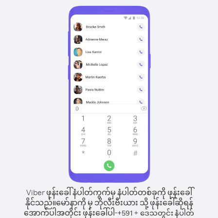
Viber ဖုန်းခေါ်နံပါတ်ကွက်မှ နံပါတ်တစ်ခုကို ဖုန်းခေါ်
နိုင်သည်။
မော်နာကို မှ ဘိုလီးဗီးယား သို့ ဖုန်းခေါ်ဆိုရန်
အောက်ပါအတိုင်း ဖုန်းခေါ်ပါ-
+
+
591
ဒေသတွင်း နံပါတ်