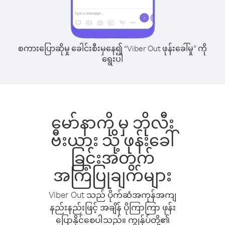
စကားပြောဆိုမှု ခေါင်းစီးမှနေ၍ “Viber Out ဖုန်းခေါ်မှု” ကို
ရွေးပါ
မော်နာကို မှ ဘိုလီး
ဗီးယား သို့ ဖုန်းခေါ်
ခြင်းအတွက်
အကြံပြုချက်များ
Viber Out သည် ပိုက်ဆံအကုန်အကျ
နည်းနည်းဖြင့် အချိန် ပိုကြာကြာ ဖုန်း
ပြောနိုင်စေပါသည်။ ကျွန်ုပ်တို့၏