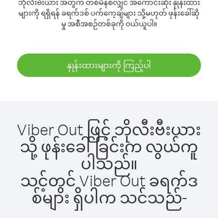
ဘိုလီးဗီးယား အတွက် တစ်မိနစ်လျှင် အကောင်းဆုံး နှုန်းထား
များကို ရရှိရန် ခရက်ဒစ် ပက်ကေ့ချ်များ သို့မဟုတ် ဖုန်းခေါ်ဆို
မှု အစီအစဉ်တစ်ခုကို ဝယ်ယူပါ။
နှုန်းထားများကို ကြည့်ပါ
Viber Out ဖြင့် ဘိုလီးဗီးယား
သို့ ဖုန်းခေါ်ခြင်းက လွယ်ကူ
ပါသည်။
သင့်တွင် Viber Out ခရက်ဒ
စ်များ ရှိပါက သင်သည်-