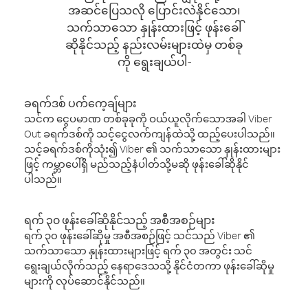
အဆင်ပြေသလို ပြောင်းလဲနိုင်သော၊
သက်သာသော နှုန်းထားဖြင့် ဖုန်းခေါ်
ဆိုနိုင်သည့် နည်းလမ်းများထဲမှ တစ်ခု
ကို ရွေးချယ်ပါ-
ခရက်ဒစ် ပက်ကေ့ချ်များ
သင်က ငွေပမာဏ တစ်ခုခုကို ဝယ်ယူလိုက်သောအခါ Viber
Out ခရက်ဒစ်ကို သင့်ငွေလက်ကျန်ထဲသို့ ထည့်ပေးပါသည်။
သင့်ခရက်ဒစ်ကိုသုံး၍ Viber ၏ သက်သာသော နှုန်းထားများ
ဖြင့် ကမ္ဘာပေါ်ရှိ မည်သည့်နံပါတ်သို့မဆို ဖုန်းခေါ်ဆိုနိုင်
ပါသည်။
ရက် ၃၀ ဖုန်းခေါ်ဆိုနိုင်သည့် အစီအစဉ်များ
ရက် ၃၀ ဖုန်းခေါ်ဆိုမှု အစီအစဉ်ဖြင့် သင်သည် Viber ၏
သက်သာသော နှုန်းထားများဖြင့် ရက် ၃၀ အတွင်း သင်
ရွေးချယ်လိုက်သည့် နေရာဒေသသို့ နိုင်ငံတကာ ဖုန်းခေါ်ဆိုမှု
များကို လုပ်ဆောင်နိုင်သည်။