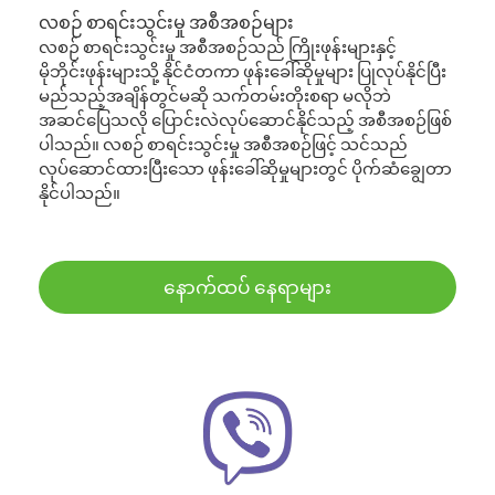
လစဉ် စာရင်းသွင်းမှု အစီအစဉ်များ
လစဉ် စာရင်းသွင်းမှု အစီအစဉ်သည် ကြိုးဖုန်းများနှင့်
မိုဘိုင်းဖုန်းများသို့ နိုင်ငံတကာ ဖုန်းခေါ်ဆိုမှုများ ပြုလုပ်နိုင်ပြီး
မည်သည့်အချိန်တွင်မဆို သက်တမ်းတိုးစရာ မလိုဘဲ
အဆင်ပြေသလို ပြောင်းလဲလုပ်ဆောင်နိုင်သည့် အစီအစဉ်ဖြစ်
ပါသည်။ လစဉ် စာရင်းသွင်းမှု အစီအစဉ်ဖြင့် သင်သည်
လုပ်ဆောင်ထားပြီးသော ဖုန်းခေါ်ဆိုမှုများတွင် ပိုက်ဆံချွေတာ
နိုင်ပါသည်။
နောက်ထပ် နေရာများ