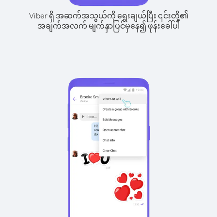
Viber ရှိ အဆက်အသွယ်ကို ရွေးချယ်ပြီး ၎င်းတို့၏
အချက်အလက် မျက်နှာပြင်မှနေ၍ ဖုန်းခေါ်ပါ