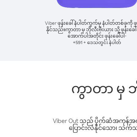
Viber ဖုန်းခေါ်နံပါတ်ကွက်မှ နံပါတ်တစ်ခုကို ဖု
နိုင်သည်။
ကွာတာ မှ ဘိုလီးဗီးယား သို့ ဖုန်းခေါ်
အောက်ပါအတိုင်း ဖုန်းခေါ်ပါ-
+
+
591
ဒေသတွင်း နံပါတ်
ကွာတာ မှ ဘိ
Viber Out သည် ပိုက်ဆံအကုန်အကျ 
ပြောင်းလဲနိုင်သော၊ သက်သာသ