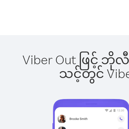
Viber Out ဖြင့် ဘို
သင့်တွင် Vi