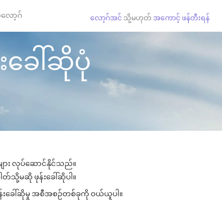
လော့ဂ်
လော့ဂ်အင်
သို့မဟုတ်
အကောင့် ဖန်တီးရန်
ခေါ်ဆိုပုံ
များ လုပ်ဆောင်နိုင်သည်။
တ်သို့မဆို ဖုန်းခေါ်ဆိုပါ။
န်းခေါ်ဆိုမှု အစီအစဉ်တစ်ခုကို ဝယ်ယူပါ။