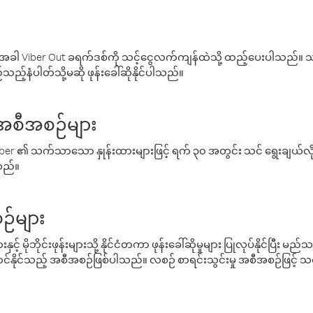
ါ Viber Out ခရက်ဒစ်ကို သင့်ငွေလက်ကျန်ထဲသို့ ထည့်ပေးပါသည်။ သင
ည့်နံပါတ်သို့မဆို ဖုန်းခေါ်ဆိုနိုင်ပါသည်။
် အစီအစဉ်များ
် Viber ၏ သက်သာသော နှုန်းထားများဖြင့် ရက် ၃၀ အတွင်း သင် ရွေးချယ်
်သည်။
ဉ်များ
့် မိုဘိုင်းဖုန်းများသို့ နိုင်ငံတကာ ဖုန်းခေါ်ဆိုမှုများ ပြုလုပ်နိုင်ပြီး
်နိုင်သည့် အစီအစဉ်ဖြစ်ပါသည်။ လစဉ် စာရင်းသွင်းမှု အစီအစဉ်ဖြင့်