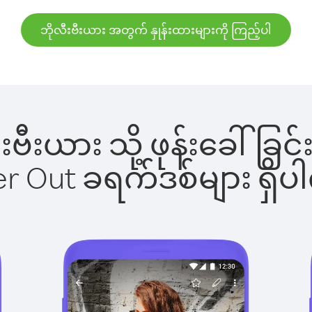
ဘိုလီးဗီးယား အတွက် နှုန်းထားများကို ကြည့်ပါ
လီးဗီးယား သို့ ဖုန်းခေါ
ber Out ခရက်ဒစ်များ ရှ