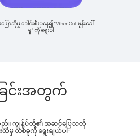
ြောဆိုမှု ခေါင်းစီးမှနေ၍ “Viber Out ဖုန်းခေါ်
မှု” ကို ရွေးပါ
ါ်ခြင်းအတွက်
ါသည်။ ကျွန်ုပ်တို့၏ အဆင်ပြေသလို
းထဲမှ တစ်ခုကို ရွေးချယ်ပါ-