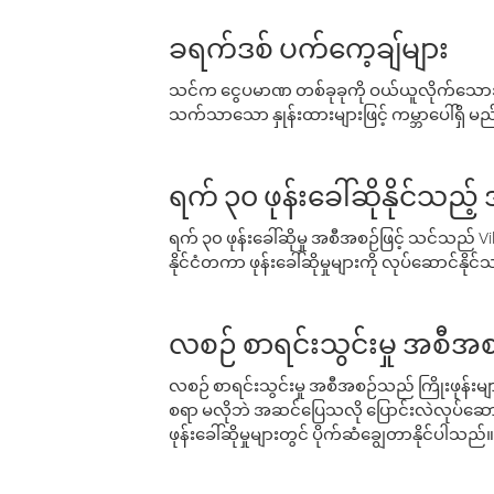
ခရက်ဒစ် ပက်ကေ့ချ်များ
သင်က ငွေပမာဏ တစ်ခုခုကို ဝယ်ယူလိုက်သောအခ
သက်သာသော နှုန်းထားများဖြင့် ကမ္ဘာပေါ်ရှိ မည်သ
ရက် ၃၀ ဖုန်းခေါ်ဆိုနိုင်သည့
ရက် ၃၀ ဖုန်းခေါ်ဆိုမှု အစီအစဉ်ဖြင့် သင်သည
နိုင်ငံတကာ ဖုန်းခေါ်ဆိုမှုများကို လုပ်ဆောင်နိုင
လစဉ် စာရင်းသွင်းမှု အစီအစ
လစဉ် စာရင်းသွင်းမှု အစီအစဉ်သည် ကြိုးဖုန်းများနှင
စရာ မလိုဘဲ အဆင်ပြေသလို ပြောင်းလဲလုပ်ဆောင
ဖုန်းခေါ်ဆိုမှုများတွင် ပိုက်ဆံချွေတာနိုင်ပါသည်။