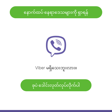
နောက်ထပ် နေရာဒေသများကို ရှာရန်
Viber မရှိသေးဘူးလား။
ခုပဲ ဒေါင်းလုတ်လုပ်လိုက်ပါ