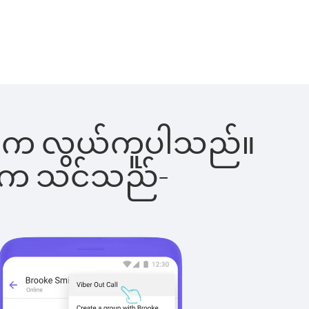
်ခြင်းက လွယ်ကူပါသည်။
ိပါက သင်သည်-