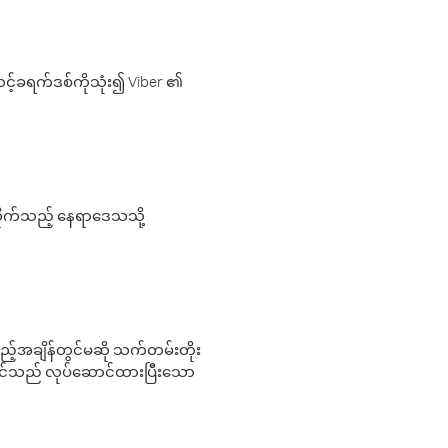
့်ခရက်ဒစ်ကိုသုံး၍ Viber ၏
လိုက်သည့် နေရာဒေသသို့
 မည်သည့်အချိန်တွင်မဆို သက်တမ်းတိုး
 သင်သည် လုပ်ဆောင်ထားပြီးသော