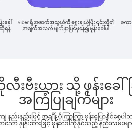
န်းခေါ်
Viber ရှိ အဆက်အသွယ်ကို ရွေးချယ်ပြီး ၎င်းတို့၏
စကားပ
ဆိုရန်
အချက်အလက် မျက်နှာပြင်မှနေ၍ ဖုန်းခေါ်ပါ
ုလီးဗီးယား သို့ ဖုန်းခေ
အကြံပြုချက်များ
နည်းနည်းဖြင့် အချိန် ပိုကြာကြာ ဖုန်းပြောနိုင်စေပ
ော နှုန်းထားဖြင့် ဖုန်းခေါ်ဆိုနိုင်သည့် နည်းလမ်းမျာ