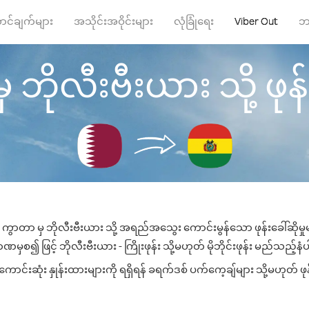
ာင်ချက်များ
အသိုင်းအဝိုင်းများ
လုံခြုံရေး
Viber Out
ဘ
ဘိုလီးဗီးယား သို့ ဖုန်း
 ကွာတာ မှ ဘိုလီးဗီးယား သို့ အရည်အသွေး ကောင်းမွန်သော ဖုန်းခေါ်ဆိုမှု
မှစ၍ ဖြင့် ဘိုလီးဗီးယား - ကြိုးဖုန်း သို့မဟုတ် မိုဘိုင်းဖုန်း မည်သည့်နံပါ
င်းဆုံး နှုန်းထားများကို ရရှိရန် ခရက်ဒစ် ပက်ကေ့ချ်များ သို့မဟုတ် ဖု