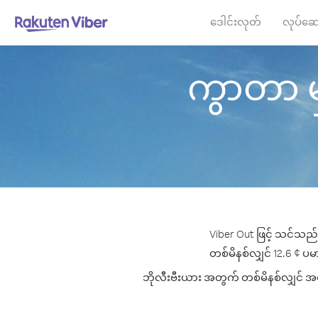
ဒေါင်းလုတ်
လုပ်ဆေ
ကွာတာ မှ 
Viber Out ဖြင့် သင်သည်
တစ်မိနစ်လျှင် 12.6 ¢ ပမာဏ
ဘိုလီးဗီးယား အတွက် တစ်မိနစ်လျှင် အကော